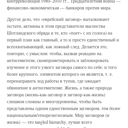
контрреволюция 1980–2010 гг., Тридцатилетняя война —
финансово-экономическая — банкиров против мира.
Другое дело, что «еврейский заговор» выталкивают
(кстати, активны в этом представители масонства
Шотландского обряда и те, кто «поет» с их голоса) на
первый план как главный, а то и просто единственный и
всеохватывающий, как ложный след. Делается это,
повторю, с умыслом: чтобы, вызвав реакцию на
антисемитизм, скомпрометировать и заблокировать
изучение и этого узкого заговора самого по себе, и того
более крупного, элементом которого он является, т. е.
перенаправить ход работы в тупик, где ожидает
обвинение в антисемитизме. Жизнь, а также природа
заговора (жизнь-как-заговор и заговор-как-жизнь)
слишком сложны и многоуровневы, чтобы быть
представлены одним единственным заговором, тем более
национальным/этнорелигиозным. Мир заговоров (и
жизнь) — это tangled hierarchy, лучше всего