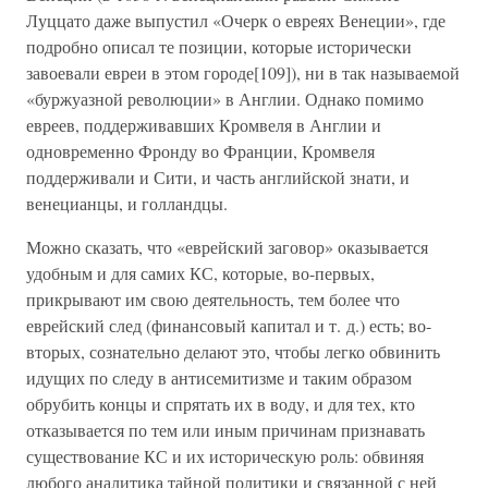
Луццато даже выпустил «Очерк о евреях Венеции», где
подробно описал те позиции, которые исторически
завоевали евреи в этом городе[109]), ни в так называемой
«буржуазной революции» в Англии. Однако помимо
евреев, поддерживавших Кромвеля в Англии и
одновременно Фронду во Франции, Кромвеля
поддерживали и Сити, и часть английской знати, и
венецианцы, и голландцы.
Можно сказать, что «еврейский заговор» оказывается
удобным и для самих КС, которые, во-первых,
прикрывают им свою деятельность, тем более что
еврейский след (финансовый капитал и т. д.) есть; во-
вторых, сознательно делают это, чтобы легко обвинить
идущих по следу в антисемитизме и таким образом
обрубить концы и спрятать их в воду, и для тех, кто
отказывается по тем или иным причинам признавать
существование КС и их историческую роль: обвиняя
любого аналитика тайной политики и связанной с ней