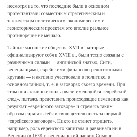
несмотря на то, что последние были в основном
протестантами: совместным стратегическим и
тактическим политическим, экономическим и
геоисторическим проектам это вполне реальное
противоречие не мешало.
Тайные масонские общества XVII в., которые
официализируют себя в XVIII в., были тесно связаны с
различными силами — английской знатью, Сити,
венецианцами, еврейскими финансово-религиозными
кругами — и активно участвовали в политике, в
основном тайной, т. е. в заговорах своего времени. При
этом они активно использовали имеющийся «еврейский
след», пытаясь представить происходящие изменения как
результат «еврейского заговора» и стремясь таким
образом спрятать себя и свою деятельность за ширмой
«еврейского заговора». Никто не станет отрицать,
например, роль еврейского капитала и раввината ни в
Венеции (в 1638 г. венецианский раввин Симоне