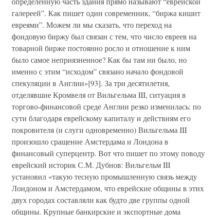
определенную часть здания прямо называют “еврейской
галереей”. Как пишет один современник, “биржа кишит
евреями”. Можем ли мы сказать, что переход на
фондовую биржу был связан с тем, что число евреев на
товарной бирже постоянно росло и отношение к ним
было самое неприязненное? Как бы там ни было, но
именно с этим “исходом” связано начало фондовой
спекуляции в Англии»[93]. За три десятилетия,
отделявшие Кромвеля от Вильгельма III, ситуация в
торгово-финансовой среде Англии резко изменилась: по
сути благодаря еврейскому капиталу и действиям его
покровителя (и слуги одновременно) Вильгельма III
произошло сращение Амстердама и Лондона в
финансовый суперцентр. Вот что пишет по этому поводу
еврейский историк С.М. Дубнов: Вильгельм III
установил «такую тесную промышленную связь между
Лондоном и Амстердамом, что еврейские общины в этих
двух городах составляли как будто две группы одной
общины. Крупные банкирские и экспортные дома