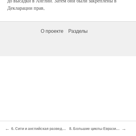
до высадки в Англии. Затем они были закреплены в
Декларации прав,
О проекте
Разделы
←
→
6. Сити и английская разведка: «идти порознь, бить вместе»
8. Большие циклы Евразии, или Маятник Старого Света