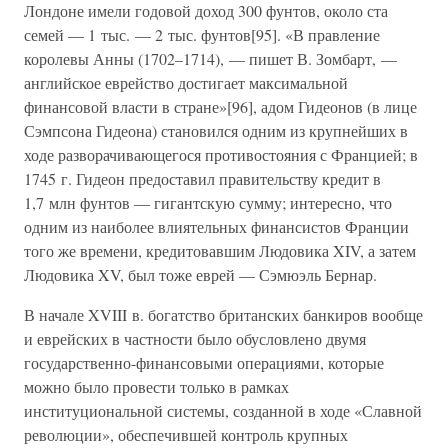
Лондоне имели годовой доход 300 фунтов, около ста
семей — 1 тыс. — 2 тыс. фунтов[95]. «В правление
королевы Анны (1702–1714), — пишет В. Зомбарт, —
английское еврейство достигает максимальной
финансовой власти в стране»[96], адом Гидеонов (в лице
Сэмпсона Гидеона) становился одним из крупнейших в
ходе разворачивающегося противостояния с Францией; в
1745 г. Гидеон предоставил правительству кредит в
1,7 млн фунтов — гигантскую сумму; интересно, что
одним из наиболее влиятельных финансистов Франции
того же времени, кредитовавшим Людовика XIV, а затем
Людовика XV, был тоже еврей — Сэмюэль Бернар.
В начале XVIII в. богатство британских банкиров вообще
и еврейских в частности было обусловлено двумя
государственно-финансовыми операциями, которые
можно было провести только в рамках
институциональной системы, созданной в ходе «Славной
революции», обеспечившей контроль крупных