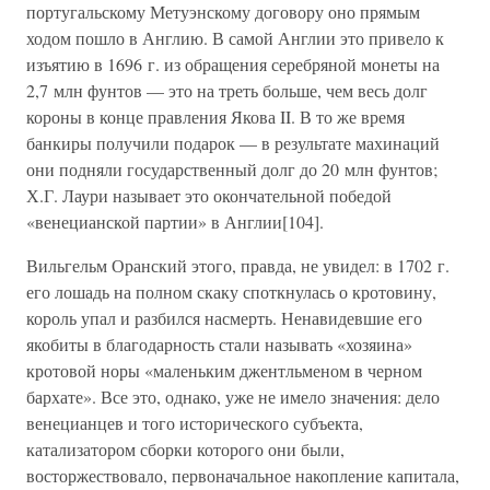
португальскому Метуэнскому договору оно прямым
ходом пошло в Англию. В самой Англии это привело к
изъятию в 1696 г. из обращения серебряной монеты на
2,7 млн фунтов — это на треть больше, чем весь долг
короны в конце правления Якова II. В то же время
банкиры получили подарок — в результате махинаций
они подняли государственный долг до 20 млн фунтов;
Х.Г. Лаури называет это окончательной победой
«венецианской партии» в Англии[104].
Вильгельм Оранский этого, правда, не увидел: в 1702 г.
его лошадь на полном скаку споткнулась о кротовину,
король упал и разбился насмерть. Ненавидевшие его
якобиты в благодарность стали называть «хозяина»
кротовой норы «маленьким джентльменом в черном
бархате». Все это, однако, уже не имело значения: дело
венецианцев и того исторического субъекта,
катализатором сборки которого они были,
восторжествовало, первоначальное накопление капитала,