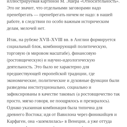
иллюстрируемая картиной М. Эшера «Относительность».
Это не значит, что отдельными заговорами надо
пренебрегать — пренебрегать ничем не надо: в нашей
работе, в следствии по особо важным историческим
делам, мелочей нет.
Итак, на рубеже XVII–XVIII вв. в Англии формируется
социальный блок, комбинирующий политическую,
торговую (в мировом масштабе), финансовую
(ростовщическую) и научно-идеологическую
деятельность. Это было не характерно для
предшествующей европейской традиции, где
экономические, политические и духовные функции были
разведены институционально, социально и
зафиксированы в качестве таковых (а ростовщичество так
просто, мягко говоря, не поощрялось и презиралось).
Однако указанная комбинация была типична для
древнего Востока; идя от Вавилона через финикийцев и
Карфаген, она «заземлилась» в Венеции, а уже оттуда