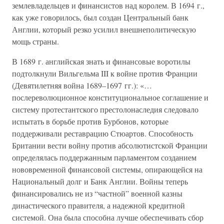
землевладельцев и финансистов над королем. В 1694 г.,
как уже говорилось, был создан Центральный банк
Англии, который резко усилил внешнеполитическую
мощь страны.
В 1689 г. английская знать и финансовые воротилы
подтолкнули Вильгельма III к войне против Франции
(Девятилетняя война 1689–1697 гг.): «…
послереволюционное конституциональное соглашение и
систему протестантского престолонаследия следовало
испытать в борьбе против Бурбонов, которые
поддерживали реставрацию Стюартов. Способность
Британии вести войну против абсолютистской Франции
определялась поддержанным парламентом созданием
нововременной финансовой системы, опирающейся на
Национальный долг и Банк Англии. Войны теперь
финансировались не из “частной” военной казны
династического правителя, а надежной кредитной
системой. Она была способна лучше обеспечивать сбор