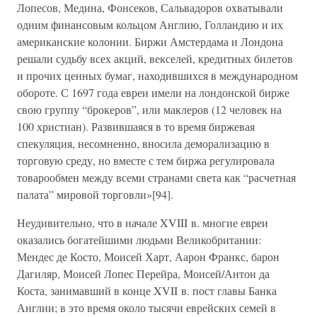
Лопесов, Медина, Фонсеков, Сальвадоров охватывали
одним финансовым кольцом Англию, Голландию и их
американские колонии. Биржи Амстердама и Лондона
решали судьбу всех акций, векселей, кредитных билетов
и прочих ценных бумаг, находившихся в международном
обороте. С 1697 года евреи имели на лондонской бирже
свою группу “брокеров”, или маклеров (12 человек на
100 христиан). Развившаяся в то время биржевая
спекуляция, несомненно, вносила деморализацию в
торговую среду, но вместе с тем биржа регулировала
товарообмен между всеми странами света как “расчетная
палата” мировой торговли»[94].
Неудивительно, что в начале XVIII в. многие евреи
оказались богатейшими людьми Великобритании:
Мендес де Косто, Моисей Харт, Аарон Франкс, барон
Дагиляр, Моисей Лопес Перейра, Моисей/Антон да
Коста, занимавший в конце XVII в. пост главы Банка
Англии; в это время около тысячи еврейских семей в