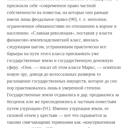
присвоили себе «современное право частной
собственности на поместья, на которые они раньше
имели лишь феодальное право»[90], т. е. неполное,
ограниченное обязанностями по отношению к короне и
населению. «Славная революция», поставив у власти
финансово-землевладельческий класс, явилась
следующим шагом, устранившим практически все
барьеры на пути этого класса присваивать уже
государственные земли и государственную денежную
сферу. «Они, — писал об этом классе Маркс, — освятили
новую эру, доведя до колоссальных размеров то
расхищение государственных имуществ, которое до сих
пор практиковалось лишь в умеренной степени.
Государственные земли отдавались в дар, продавались за
бесценок или же присоединялись к частным поместьям
путем узурпации»[91]. Именно узурпация земли, ее
силовой отъем у крестьян — вот что скрывается за
такими смягчающими терминами как «консервативная