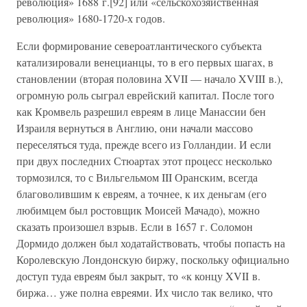
революция» 1688 г.[92] или «сельскохозяйственная
революция» 1680-1720-х годов.
Если формирование североатлантического субъекта
катализировали венецианцы, то в его первых шагах, в
становлении (вторая половина XVII — начало XVIII в.),
огромную роль сыграл еврейский капитал. После того
как Кромвель разрешил евреям в лице Манассии бен
Израиля вернуться в Англию, они начали массово
переселяться туда, прежде всего из Голландии. И если
при двух последних Стюартах этот процесс несколько
тормозился, то с Вильгельмом III Оранским, всегда
благоволившим к евреям, а точнее, к их деньгам (его
любимцем был ростовщик Моисей Мачадо), можно
сказать произошел взрыв. Если в 1657 г. Соломон
Дормидо должен был ходатайствовать, чтобы попасть на
Королевскую Лондонскую биржу, поскольку официально
доступ туда евреям был закрыт, то «к концу XVII в.
биржа… уже полна евреями. Их число так велико, что