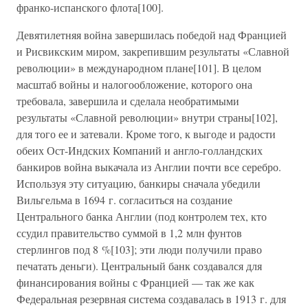
франко-испанского флота[100].
Девятилетняя война завершилась победой над Францией
и Рисвикским миром, закрепившим результаты «Славной
революции» в международном плане[101]. В целом
масштаб войны и налогообложение, которого она
требовала, завершила и сделала необратимыми
результаты «Славной революции» внутри страны[102],
для того ее и затевали. Кроме того, к выгоде и радости
обеих Ост-Индских Компаний и англо-голландских
банкиров война выкачала из Англии почти все серебро.
Используя эту ситуацию, банкиры сначала убедили
Вильгельма в 1694 г. согласиться на создание
Центрального банка Англии (под контролем тех, кто
ссудил правительство суммой в 1,2 млн фунтов
стерлингов под 8 %[103]; эти люди получили право
печатать деньги). Центральный банк создавался для
финансирования войны с Францией — так же как
Федеральная резервная система создавалась в 1913 г. для