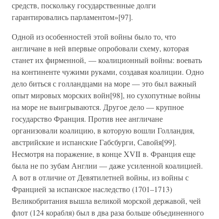
средств, поскольку государственные долги
гарантировались парламентом»[97].
Одной из особенностей этой войны было то, что
англичане в ней впервые опробовали схему, которая
станет их фирменной, — коалиционный войны: воевать
на континенте чужими руками, создавая коалиции. Одно
дело биться с голландцами на море — это был важный
опыт мировых морских войн[98], но сухопутные войны
на море не выигрываются. Другое дело — крупное
государство Франция. Против нее англичане
организовали коалицию, в которую вошли Голландия,
австрийские и испанские Габсбурги, Савойя[99].
Несмотря на поражение, в конце XVII в. Франция еще
была не по зубам Англии — даже усиленной коалицией.
А вот в отличие от Девятилетней войны, из войны с
Францией за испанское наследство (1701–1713)
Великобритания вышла великой морской державой, чей
флот (124 корабля) был в два раза больше объединенного