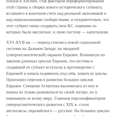
попала в Англию, став фактором переформатирования
этой страны и сборки нового исторического субъекта,
вставшего в конечном счете над реальной экономикой и
над национальными сообществами, и неудивительно, что
этот субъект начал создавать свои КС, первыми из
которых были масонские, и свою систему — капитализм.
XVI–XVII вв. — период генезиса новой социальной
системы на Дальнем Западе, на западной
(североатлантической) окраине Евразии. Возникнув по
законам длинных циклов Евразии, эта система и
создавший ее субъект вступили в противоречие с
Евразией и начала подминать под себя, ломать ее циклы.
Произошел перелом в развитии больших циклов
Евразии: Северная Атлантика выломилась из них и
начала не только развиваться по своей логике, но и
навязывать ее всему миру. Главным персонификатором
североатлантического развития с XIX в. стали
англосаксы, евразийского — русские. На больших циклах