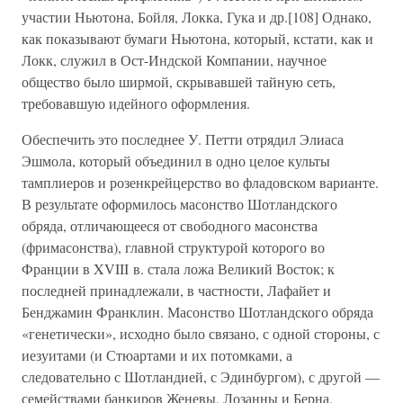
участии Ньютона, Бойля, Локка, Гука и др.[108] Однако,
как показывают бумаги Ньютона, который, кстати, как и
Локк, служил в Ост-Индской Компании, научное
общество было ширмой, скрывавшей тайную сеть,
требовавшую идейного оформления.
Обеспечить это последнее У. Петти отрядил Элиаса
Эшмола, который объединил в одно целое культы
тамплиеров и розенкрейцерство во фладовском варианте.
В результате оформилось масонство Шотландского
обряда, отличающееся от свободного масонства
(фримасонства), главной структурой которого во
Франции в XVIII в. стала ложа Великий Восток; к
последней принадлежали, в частности, Лафайет и
Бенджамин Франклин. Масонство Шотландского обряда
«генетически», исходно было связано, с одной стороны, с
иезуитами (и Стюартами и их потомками, а
следовательно с Шотландией, с Эдинбургом), с другой —
семействами банкиров Женевы, Лозанны и Берна,