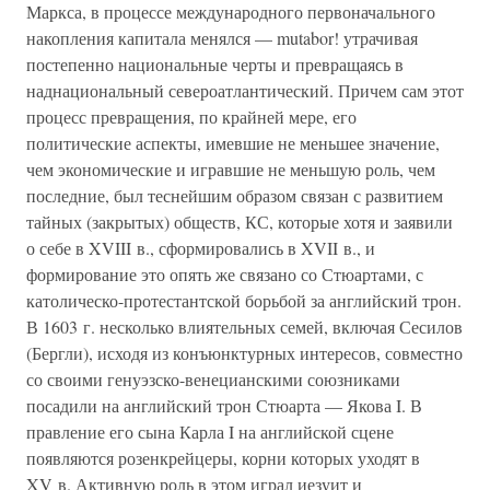
Маркса, в процессе международного первоначального
накопления капитала менялся — mutabor! утрачивая
постепенно национальные черты и превращаясь в
наднациональный североатлантический. Причем сам этот
процесс превращения, по крайней мере, его
политические аспекты, имевшие не меньшее значение,
чем экономические и игравшие не меньшую роль, чем
последние, был теснейшим образом связан с развитием
тайных (закрытых) обществ, КС, которые хотя и заявили
о себе в XVIII в., сформировались в XVII в., и
формирование это опять же связано со Стюартами, с
католическо-протестантской борьбой за английский трон.
В 1603 г. несколько влиятельных семей, включая Сесилов
(Бергли), исходя из конъюнктурных интересов, совместно
со своими генуэзско-венецианскими союзниками
посадили на английский трон Стюарта — Якова I. В
правление его сына Карла I на английской сцене
появляются розенкрейцеры, корни которых уходят в
XV в. Активную роль в этом играл иезуит и