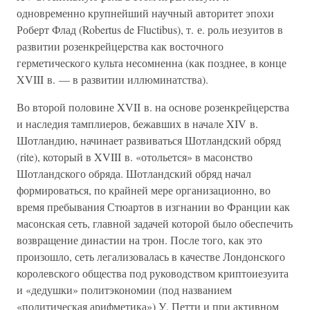
одновременно крупнейший научный авторитет эпохи
Роберт Флад (Robertus de Fluctibus), т. е. роль иезуитов в
развитии розенкрейцерства как восточного
герметического культа несомненна (как позднее, в конце
XVIII в. — в развитии иллюминатства).
Во второй половине XVII в. на основе розенкрейцерства
и наследия тамплиеров, бежавших в начале XIV в.
Шотландию, начинает развиваться Шотландский обряд
(rite), который в XVIII в. «отольется» в масонство
Шотландского обряда. Шотландский обряд начал
формироваться, по крайней мере организационно, во
время пребывания Стюартов в изгнании во Франции как
масонская сеть, главной задачей которой было обеспечить
возвращение династии на трон. После того, как это
произошло, сеть легализовалась в качестве Лондонского
королевского общества под руководством криптоиезуита
и «дедушки» политэкономии (под названием
«политическая арифметика») У. Петти и при активном