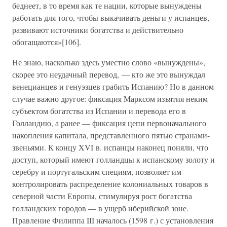
беднеет, в то время как те нации, которые вынуждены
работать для того, чтобы выкачивать деньги у испанцев,
развивают источники богатства и действительно
обогащаются»[106].
Не знаю, насколько здесь уместно слово «вынуждены»,
скорее это неудачный перевод, — кто же это вынуждал
венецианцев и генуэзцев грабить Испанию? Но в данном
случае важно другое: фиксация Марксом изъятия неким
субъектом богатства из Испании и перевода его в
Голландию, а ранее — фиксация цепи первоначального
накопления капитала, представленного пятью странами-
звеньями. К концу XVI в. испанцы наконец поняли, что
доступ, который имеют голландцы к испанскому золоту и
серебру и португальским специям, позволяет им
контролировать распределение колониальных товаров в
северной части Европы, стимулируя рост богатства
голландских городов — в ущерб иберийской зоне.
Правление Филиппа III началось (1598 г.) с установления