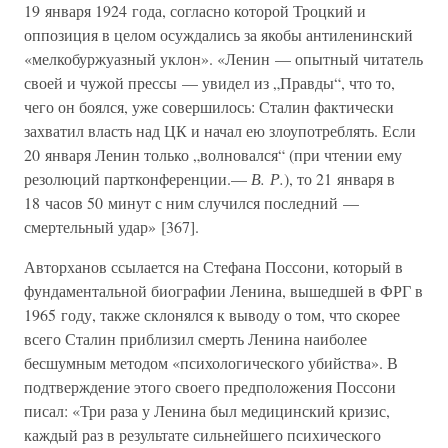
19 января 1924 года, согласно которой Троцкий и
оппозиция в целом осуждались за якобы антиленинский
«мелкобуржуазный уклон». «Ленин — опытный читатель
своей и чужой прессы — увидел из „Правды“, что то,
чего он боялся, уже совершилось: Сталин фактически
захватил власть над ЦК и начал ею злоупотреблять. Если
20 января Ленин только „волновался“ (при чтении ему
резолюций партконференции.—
В. Р.
), то 21 января в
18 часов 50 минут с ним случился последний —
смертельный удар» [367].
Авторханов ссылается на Стефана Поссони, который в
фундаментальной биографии Ленина, вышедшей в ФРГ в
1965 году, также склонялся к выводу о том, что скорее
всего Сталин приблизил смерть Ленина наиболее
бесшумным методом «психологического убийства». В
подтверждение этого своего предположения Поссони
писал: «Три раза у Ленина был медицинский кризис,
каждый раз в результате сильнейшего психического