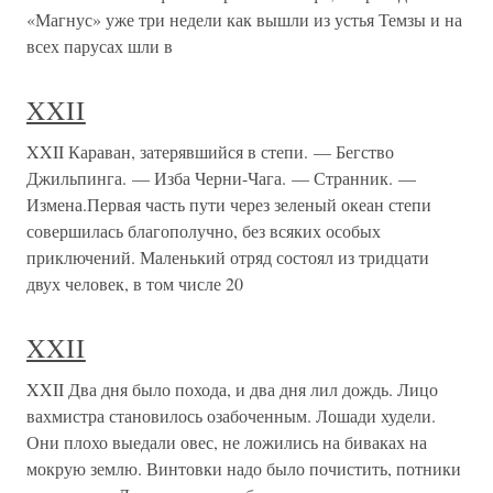
«Магнус» уже три недели как вышли из устья Темзы и на
всех парусах шли в
XXII
XXII Караван, затерявшийся в степи. — Бегство
Джильпинга. — Изба Черни-Чага. — Странник. —
Измена.Первая часть пути через зеленый океан степи
совершилась благополучно, без всяких особых
приключений. Маленький отряд состоял из тридцати
двух человек, в том числе 20
XXII
XXII Два дня было похода, и два дня лил дождь. Лицо
вахмистра становилось озабоченным. Лошади худели.
Они плохо выедали овес, не ложились на биваках на
мокрую землю. Винтовки надо было почистить, потники