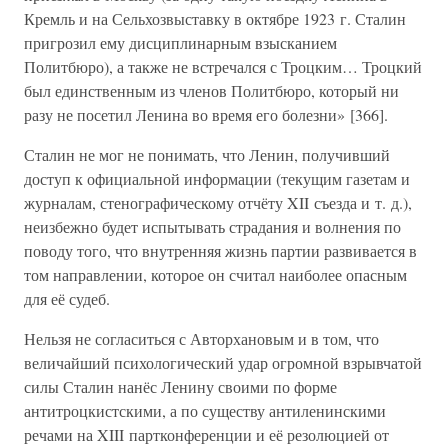
Кремль и на Сельхозвыставку в октябре 1923 г. Сталин
пригрозил ему дисциплинарным взысканием
Политбюро), а также не встречался с Троцким… Троцкий
был единственным из членов Политбюро, который ни
разу не посетил Ленина во время его болезни» [366].
Сталин не мог не понимать, что Ленин, получивший
доступ к официальной информации (текущим газетам и
журналам, стенографическому отчёту XII съезда и т. д.),
неизбежно будет испытывать страдания и волнения по
поводу того, что внутренняя жизнь партии развивается в
том направлении, которое он считал наиболее опасным
для её судеб.
Нельзя не согласиться с Авторхановым и в том, что
величайший психологический удар огромной взрывчатой
силы Сталин нанёс Ленину своими по форме
антитроцкистскими, а по существу антиленинскими
речами на XIII партконференции и её резолюцией от