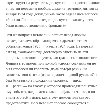
отреагирует на результаты дискуссии и на произошедшие
в партии перемены вообще. Даже на траурных митингах
января 1924 года докладчикам часто задавались вопросы:
«Знал ли Ленин о последней дискуссии, какие у него
были взаимоотношения с Троцким?»
Эти же вопросы вставали и встают перед любым
исследователем, обращающимся к драматическим
событиям конца 1923 — начала 1924 года. На первый
взгляд, сколько-нибудь достоверно ответить на эти
вопросы невозможно, учитывая трагическое положение
Ленина в то время: при полной ясности сознания он не
был способен ни говорить (из-за потери речи), ни
записать свои мысли (из-за паралича правой руки). «Он
был буквально в положении человека,— писал
Л. Красин,— на глазах у которого происходят понятные
ему события, надвигается какое-нибудь несчастье, и он
видит это всё и знает, как этому помочь или как это
предотвратить, но у него нет способа сообщаться с