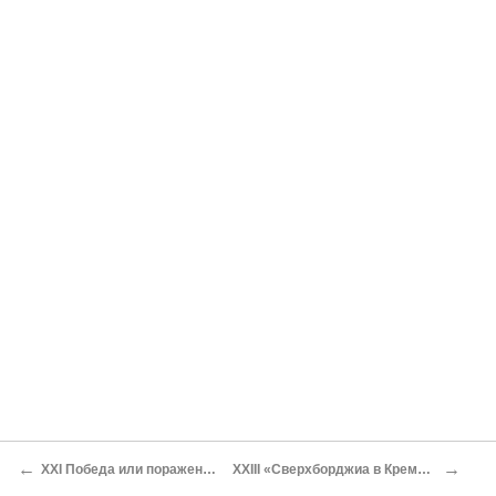
←
→
XXI Победа или поражение?
XXIII «Сверхборджиа в Кремле»