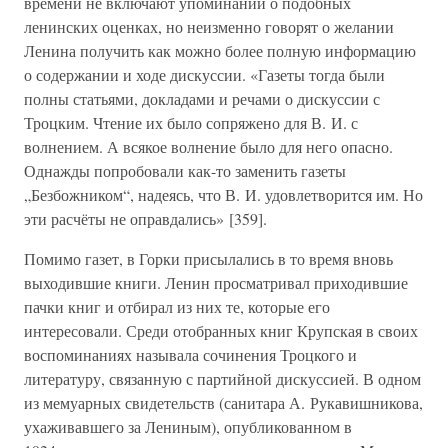
времени не включают упоминаний о подобных
ленинских оценках, но неизменно говорят о желании
Ленина получить как можно более полную информацию
о содержании и ходе дискуссии. «Газеты тогда были
полны статьями, докладами и речами о дискуссии с
Троцким. Чтение их было сопряжено для В. И. с
волнением. А всякое волнение было для него опасно.
Однажды попробовали как-то заменить газеты
„Безбожником“, надеясь, что В. И. удовлетворится им. Но
эти расчёты не оправдались» [359].
Помимо газет, в Горки присылались в то время вновь
выходившие книги. Ленин просматривал приходившие
пачки книг и отбирал из них те, которые его
интересовали. Среди отобранных книг Крупская в своих
воспоминаниях называла сочинения Троцкого и
литературу, связанную с партийной дискуссией. В одном
из мемуарных свидетельств (санитара А. Рукавишникова,
ухаживавшего за Лениным), опубликованном в