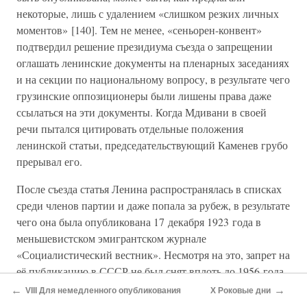
некоторые, лишь с удалением «слишком резких личных
моментов» [140]. Тем не менее, «сеньорен-конвент»
подтвердил решение президиума съезда о запрещении
оглашать ленинские документы на пленарных заседаниях
и на секции по национальному вопросу, в результате чего
грузинские оппозиционеры были лишены права даже
ссылаться на эти документы. Когда Мдивани в своей
речи пытался цитировать отдельные положения
ленинской статьи, председательствующий Каменев грубо
прерывал его.
После съезда статья Ленина распространялась в списках
среди членов партии и даже попала за рубеж, в результате
чего она была опубликована 17 декабря 1923 года в
меньшевистском эмигрантском журнале
«Социалистический вестник». Несмотря на это, запрет на
её публикацию в СССР не был снят вплоть до 1956 года.
←
→
VIII Для немедленного опубликования
X Роковые дни