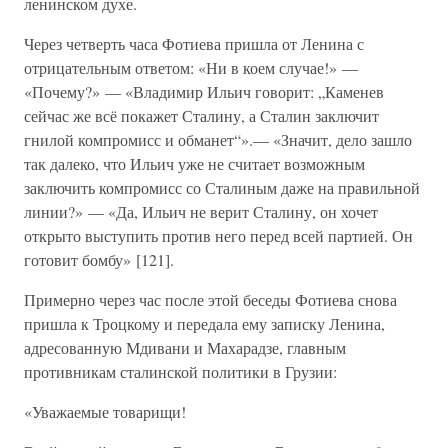
ленинском духе.
Через четверть часа Фотиева пришла от Ленина с
отрицательным ответом: «Ни в коем случае!» —
«Почему?» — «Владимир Ильич говорит: „Каменев
сейчас же всё покажет Сталину, а Сталин заключит
гнилой компромисс и обманет“».— «Значит, дело зашло
так далеко, что Ильич уже не считает возможным
заключить компромисс со Сталиным даже на правильной
линии?» — «Да, Ильич не верит Сталину, он хочет
открыто выступить против него перед всей партией. Он
готовит бомбу» [121].
Примерно через час после этой беседы Фотиева снова
пришла к Троцкому и передала ему записку Ленина,
адресованную Мдивани и Махарадзе, главным
противникам сталинской политики в Грузии:
«Уважаемые товарищи!