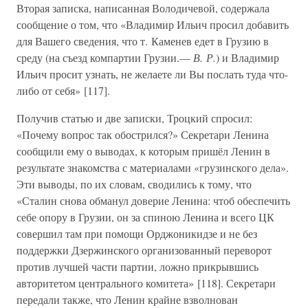
Вторая записка, написанная Володичевой, содержала
сообщение о том, что «Владимир Ильич просил добавить
для Вашего сведения, что т. Каменев едет в Грузию в
среду (на съезд компартии Грузии.—
В. Р.
) и Владимир
Ильич просит узнать, не желаете ли Вы послать туда что-
либо от себя» [117].
Получив статью и две записки, Троцкий спросил:
«Почему вопрос так обострился?» Секретари Ленина
сообщили ему о выводах, к которым пришёл Ленин в
результате знакомства с материалами «грузинского дела».
Эти выводы, по их словам, сводились к тому, что
«Сталин снова обманул доверие Ленина: чтоб обеспечить
себе опору в Грузии, он за спиною Ленина и всего ЦК
совершил там при помощи Орджоникидзе и не без
поддержки Дзержинского организованный переворот
против лучшей части партии, ложно прикрывшись
авторитетом центрального комитета» [118]. Секретари
передали также, что Ленин крайне взволнован