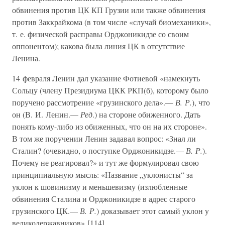
обвинения против ЦК КП Грузии или также обвинения
против Заккрайкома (в том числе «случай биомеханики»,
т. е. физической расправы Орджоникидзе со своим
оппонентом); какова была линия ЦК в отсутствие
Ленина.
14 февраля Ленин дал указание Фотиевой «намекнуть
Сольцу (члену Президиума ЦКК РКП(б), которому было
поручено рассмотрение «грузинского дела».—
В. Р.
), что
он (В. И. Ленин.—
Ред
.) на стороне обиженного. Дать
понять кому-либо из обиженных, что он на их стороне».
В том же поручении Ленин задавал вопрос: «Знал ли
Сталин? (очевидно, о поступке Орджоникидзе.—
В. Р.
).
Почему не реагировал?» и тут же формулировал свою
принципиальную мысль: «Название „уклонисты“ за
уклон к шовинизму и меньшевизму (излюбленные
обвинения Сталина и Орджоникидзе в адрес старого
грузинского ЦК.—
В. Р.
) доказывает этот самый уклон у
великодержавников» [114].