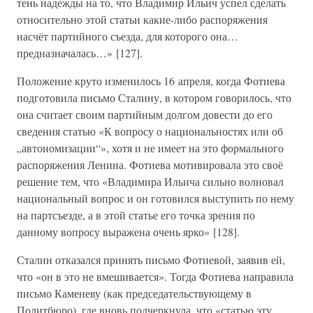
тень надежды на то, что Владимир Ильич успел сделать
относительно этой статьи какие-либо распоряжения
насчёт партийного съезда, для которого она…
предназначалась…» [127].
Положение круто изменилось 16 апреля, когда Фотиева
подготовила письмо Сталину, в котором говорилось, что
она считает своим партийным долгом довести до его
сведения статью «К вопросу о национальностях или об
„автономизации“», хотя и не имеет на это формального
распоряжения Ленина. Фотиева мотивировала это своё
решение тем, что «Владимира Ильича сильно волновал
национальный вопрос и он готовился выступить по нему
на партсъезде, а в этой статье его точка зрения по
данному вопросу выражена очень ярко» [128].
Сталин отказался принять письмо Фотиевой, заявив ей,
что «он в это не вмешивается». Тогда Фотиева направила
письмо Каменеву (как председательствующему в
Политбюро), где вновь подчеркнула, что «статью эту