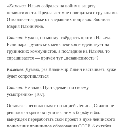
«
Каменев
: Ильич собрался на войну в защиту
независимости. Предлагает мне повидаться с грузинами.
Отказывается даже от вчерашних поправок. Звонила
Мария Ильинична.
Сталин
: Нужна, по-моему, твёрдость против Ильича.
Если пара грузинских меньшевиков воздействует на
грузинских коммунистов, а последние на Ильича, то
спрашивается — причём тут „независимость“?
Каменев
: Думаю, раз Владимир Ильич настаивает, хуже
будет сопротивляться.
Сталин
: Не знаю. Пусть делает по своему
усмотрению» [107].
Оставаясь несогласным с позицией Ленина, Сталин не
решился открыто вступить с ним в борьбу и был
вынужден переработать свой проект в духе ленинского
понимания принципов образования СССР. 6 октября