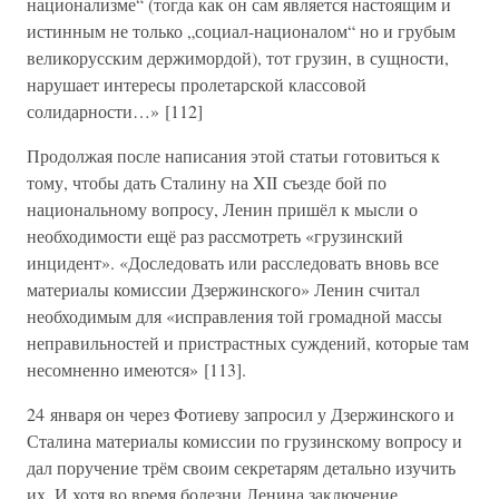
национализме“ (тогда как он сам является настоящим и
истинным не только „социал-националом“ но и грубым
великорусским держимордой), тот грузин, в сущности,
нарушает интересы пролетарской классовой
солидарности…» [112]
Продолжая после написания этой статьи готовиться к
тому, чтобы дать Сталину на XII съезде бой по
национальному вопросу, Ленин пришёл к мысли о
необходимости ещё раз рассмотреть «грузинский
инцидент». «Доследовать или расследовать вновь все
материалы комиссии Дзержинского» Ленин считал
необходимым для «исправления той громадной массы
неправильностей и пристрастных суждений, которые там
несомненно имеются» [113].
24 января он через Фотиеву запросил у Дзержинского и
Сталина материалы комиссии по грузинскому вопросу и
дал поручение трём своим секретарям детально изучить
их. И хотя во время болезни Ленина заключение