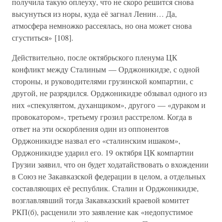
получила такую оплеуху, что не скоро решится снова
высунуться из норы, куда её загнал Ленин… Да,
атмосфера немножко рассеялась, но она может снова
сгуститься» [108].
Действительно, после октябрьского пленума ЦК
конфликт между Сталиным — Орджоникидзе, с одной
стороны, и руководителями грузинской компартии, с
другой, не разрядился. Орджоникидзе обзывал одного из
них «спекулянтом, духанщиком», другого — «дураком и
провокатором», третьему грозил расстрелом. Когда в
ответ на эти оскорбления один из оппонентов
Орджоникидзе назвал его «сталинским ишаком»,
Орджоникидзе ударил его. 19 октября ЦК компартии
Грузии заявил, что он будет ходатайствовать о вхождении
в Союз не Закавказской федерации в целом, а отдельных
составляющих её республик. Сталин и Орджоникидзе,
возглавлявший тогда Закавказский краевой комитет
РКП(б), расценили это заявление как «недопустимое