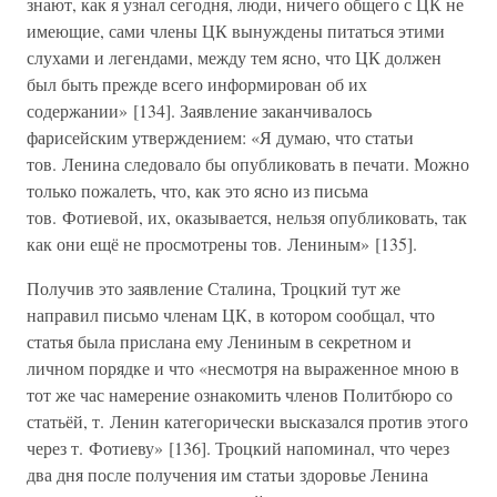
знают, как я узнал сегодня, люди, ничего общего с ЦК не
имеющие, сами члены ЦК вынуждены питаться этими
слухами и легендами, между тем ясно, что ЦК должен
был быть прежде всего информирован об их
содержании» [134]. Заявление заканчивалось
фарисейским утверждением: «Я думаю, что статьи
тов. Ленина следовало бы опубликовать в печати. Можно
только пожалеть, что, как это ясно из письма
тов. Фотиевой, их, оказывается, нельзя опубликовать, так
как они ещё не просмотрены тов. Лениным» [135].
Получив это заявление Сталина, Троцкий тут же
направил письмо членам ЦК, в котором сообщал, что
статья была прислана ему Лениным в секретном и
личном порядке и что «несмотря на выраженное мною в
тот же час намерение ознакомить членов Политбюро со
статьёй, т. Ленин категорически высказался против этого
через т. Фотиеву» [136]. Троцкий напоминал, что через
два дня после получения им статьи здоровье Ленина