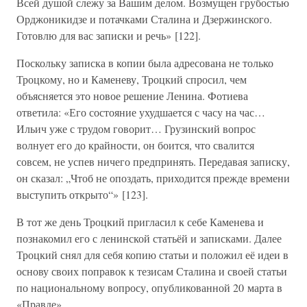
Всей душой слежу за Вашим делом. Возмущен грубостью
Орджоникидзе и потачками Сталина и Дзержинского.
Готовлю для вас записки и речь» [122].
Поскольку записка в копии была адресована не только
Троцкому, но и Каменеву, Троцкий спросил, чем
объясняется это новое решение Ленина. Фотиева
ответила: «Его состояние ухудшается с часу на час…
Ильич уже с трудом говорит… Грузинский вопрос
волнует его до крайности, он боится, что свалится
совсем, не успев ничего предпринять. Передавая записку,
он сказал: „Чтоб не опоздать, приходится прежде времени
выступить открыто“» [123].
В тот же день Троцкий пригласил к себе Каменева и
познакомил его с ленинской статьёй и записками. Далее
Троцкий снял для себя копию статьи и положил её идеи в
основу своих поправок к тезисам Сталина и своей статьи
по национальному вопросу, опубликованной 20 марта в
«Правде».