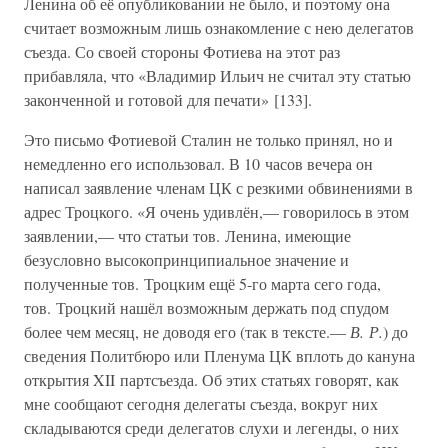
Ленина об её опубликовании не было, и поэтому она
считает возможным лишь ознакомление с нею делегатов
съезда. Со своей стороны Фотиева на этот раз
прибавляла, что «Владимир Ильич не считал эту статью
законченной и готовой для печати» [133].
Это письмо Фотиевой Сталин не только принял, но и
немедленно его использовал. В 10 часов вечера он
написал заявление членам ЦК с резкими обвинениями в
адрес Троцкого. «Я очень удивлён,— говорилось в этом
заявлении,— что статьи тов. Ленина, имеющие
безусловно высокопринципиальное значение и
полученные тов. Троцким ещё 5-го марта сего года,
тов. Троцкий нашёл возможным держать под спудом
более чем месяц, не доводя его (так в тексте.—
В. Р.
) до
сведения Политбюро или Пленума ЦК вплоть до кануна
открытия XII партсъезда. Об этих статьях говорят, как
мне сообщают сегодня делегаты съезда, вокруг них
складываются среди делегатов слухи и легенды, о них