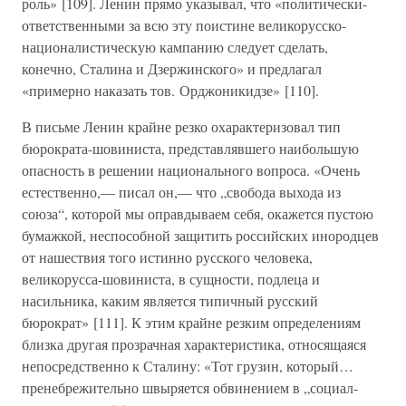
роль» [109]. Ленин прямо указывал, что «политически-
ответственными за всю эту поистине великорусско-
националистическую кампанию следует сделать,
конечно, Сталина и Дзержинского» и предлагал
«примерно наказать тов. Орджоникидзе» [110].
В письме Ленин крайне резко охарактеризовал тип
бюрократа-шовиниста, представлявшего наибольшую
опасность в решении национального вопроса. «Очень
естественно,— писал он,— что „свобода выхода из
союза“, которой мы оправдываем себя, окажется пустою
бумажкой, неспособной защитить российских инородцев
от нашествия того истинно русского человека,
великорусса-шовиниста, в сущности, подлеца и
насильника, каким является типичный русский
бюрократ» [111]. К этим крайне резким определениям
близка другая прозрачная характеристика, относящаяся
непосредственно к Сталину: «Тот грузин, который…
пренебрежительно швыряется обвинением в „социал-