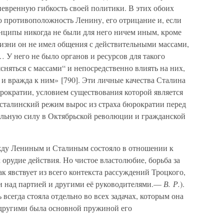
невренную гибкость своей политики. В этих обоих
 противоположность Ленину, его отрицание и, если
инципы никогда не были для него ничем иным, кроме
жизни он не имел общения с действительными массами,
ч… У него не было органов и ресурсов для такого
сняться с массами“ и непосредственно влиять на них,
м и вражда к ним» [790]. Эти личные качества Сталина
рократии, условием существования которой является
 сталинский режим вырос из страха бюрократии перед
ельную силу в Октябрьской революции и гражданской
жду Лениным и Сталиным состояло в отношении к
 орудие действия. Но чистое властолюбие, борьба за
к явствует из всего контекста рассуждений Троцкого,
сти над партией и другими её руководителями.—
В. Р.
).
всегда стояла отдельно во всех задачах, которым она
 другими была основной пружиной его