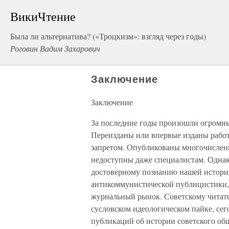
ВикиЧтение
Была ли альтернатива? («Троцкизм»: взгляд через годы)
Роговин Вадим Захарович
Заключение
Заключение
За последние годы произошли огромны
Переизданы или впервые изданы работ
запретом. Опубликованы многочислен
недоступны даже специалистам. Однак
достоверному познанию нашей истори
антикоммунистической публицистики,
журнальный рынок. Советскому читате
сусловском идеологическом пайке, сег
публикаций об истории советского общ