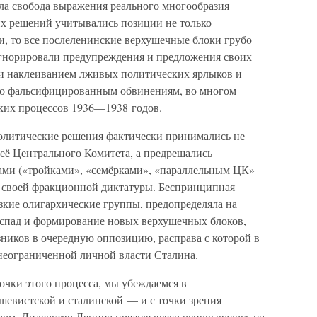
ла свобода выражения реального многообразия
х решений учитывались позиции не только
и, то все послеленинские верхушечные блоки грубо
гнорировали предупреждения и предложения своих
ми наклеиванием лживых политических ярлыков и
 по фальсифицированным обвинениям, во многом
их процессов 1936—1938 годов.
политические решения фактически принимались не
её Центрального Комитета, а предрешались
ми («тройками», «семёрками», «параллельным ЦК»
м своей фракционной диктатуры. Беспринципная
узкие олигархические группы, предопределяла на
аспад и формирование новых верхушечных блоков,
ников в очередную оппозицию, расправа с которой в
неограниченной личной власти Сталина.
очки этого процесса, мы убеждаемся в
евистской и сталинской — и с точки зрения
ром. Лидерство Ленина прежде всего основывалось на