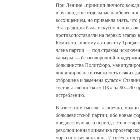
При Ленине «принцип личного вождиз
в руководстве отдельные наиболее по
восхищением, но привыкла знать, что 
Эта традиция была искусно использов
противопоставляли на первых этапах 
Комитета личному авторитету Троцког
члена партии — под страхом исключени
карьеры — безоговорочной поддержки
большинства Политбюро, манипулиров
ликвидирована возможность всяких ди
отброшена и заменена культом Сталин
составы «ленинского ЦК» на 80—90 п
истреблению.
В известном смысле, «конечно, можно 
большевистской партии, ибо новые фо
предшествующего периода. Но в старо
революционная динамика пролетарског
марксистская доктрина. Из всех этих 