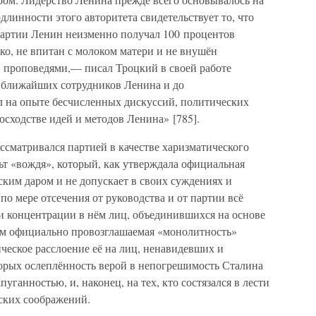
длинности этого авторитета свидетельствует то, что
партии Ленин неизменно получал 100 процентов
ко, не впитан с молоком матери и не внушён
проповедями,— писал Троцкий в своей работе
 ближайших сотрудников Ленина и до
 на опыте бесчисленных дискуссий, политических
осходстве идей и методов Ленина» [785].
ассматривался партией в качестве харизматического
ульт «вождя», который, как утверждала официальная
ким даром и не допускает в своих суждениях и
по мере отсечения от руководства и от партии всё
 концентрации в нём лиц, объединившихся на основе
ом официально провозглашаемая «монолитность»
ческое расслоение её на лиц, ненавидевших и
торых ослеплённость верой в непогрешимость Сталина
уганностью, и, наконец, на тех, кто состязался в лести
тских соображений.