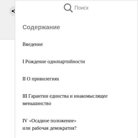
Поиск
Содержание
Введение
I Рождение однопартийности
II О привилегиях
III Гарантии единства и инакомыслящее
меньшинство
IV «Осадное положение»
или рабочая демократия?