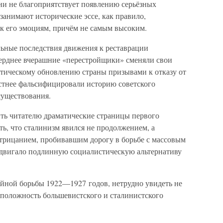
и не благоприятствует появлению серьёзных
занимают исторические эссе, как правило,
 к его эмоциям, причём не самым высоким.
ьные последствия движения к реставрации
ерднее вчерашние «перестройщики» сменяли свои
тическому обновлению страны призывами к отказу от
остнее фальсифицировали историю советского
существования.
ить читателю драматические страницы первого
ть, что сталинизм явился не продолжением, а
отрицанием, пробивавшим дорогу в борьбе с массовым
ыдвигало подлинную социалистическую альтернативу
ийной борьбы 1922—1927 годов, нетрудно увидеть не
оположность большевистского и сталинистского