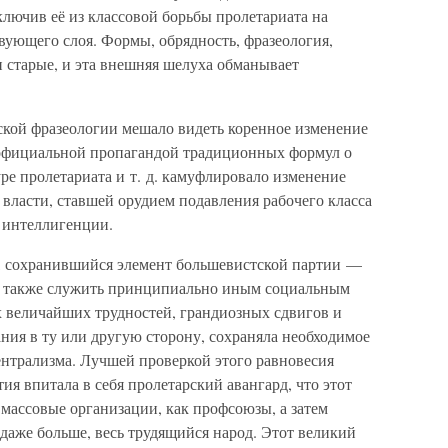
лючив её из классовой борьбы пролетариата на
вующего слоя. Формы, обрядность, фразеология,
и старые, и эта внешняя шелуха обманывает
кой фразеологии мешало видеть коренное изменение
официальной пропагандой традиционных формул о
уре пролетариата и т. д. камуфлировало изменение
власти, ставшей орудием подавления рабочего класса
и интеллигенции.
, сохранившийся элемент большевистской партии —
л также служить принципиально иным социальным
х величайших трудностей, грандиозных сдвигов и
ния в ту или другую сторону, сохраняла необходимое
ентрализма. Лучшей проверкой этого равновесия
тия впитала в себя пролетарский авангард, что этот
 массовые организации, как профсоюзы, а затем
 даже больше, весь трудящийся народ. Этот великий