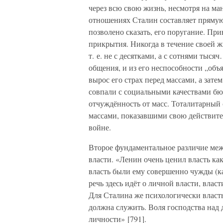
через всю свою жизнь, несмотря на ма
отношениях Сталин составляет прямую
позволено сказать, его поругание. Пр
прикрытия. Никогда в течение своей 
т. е. не с десятками, а с сотнями тыся
общения, и из его неспособности „объя
вырос его страх перед массами, а зате
совпали с социальными качествами бю
отчуждённость от масс. Тоталитарный
массами, показавшими свою действит
войне.
Второе фундаментальное различие ме
власти. «Ленин очень ценил власть как
власть были ему совершенно чужды (ка
речь здесь идёт о личной власти, вла
Для Сталина же психологически власть 
должна служить. Воля господства над
личности» [791].