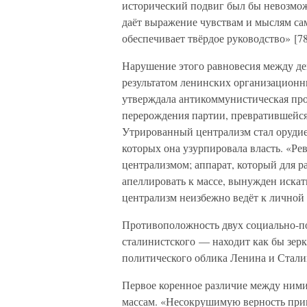
исторический подвиг был бы невозмож
даёт выражение чувствам и мыслям са
обеспечивает твёрдое руководство» [78
Нарушение этого равновесия между де
результатом ленинских организационн
утверждала антикоммунистическая про
перерождения партии, превратившейся
Утрированный централизм стал оруди
которых она узурпировала власть. «Р
централизмом; аппарат, который для р
апеллировать к массе, вынужден иска
централизм неизбежно ведёт к личной 
Противоположность двух социально-п
сталинистского — находит как бы зер
политического облика Ленина и Стали
Первое коренное различие между ними
массам. «Несокрушимую верность прин