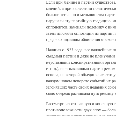
Если при Ленине в партии существова
мнений, а при вынесении политически
большинства, но и меньшинства парти
нарушали эту партийную традицию, и
оппонентов, заменяли полемику с ни
затем изгоняли оппозиции из партии
предвосхищавшим обвинения московск
Начиная с 1923 года, все важнейшие 
съездами партии и даже не пленумами 
неуставными конспиративными органа
и т. д.), навязывавшими партии режи
основа, на которой объединялись эти 
каждом новом повороте событий их р
загонявших часть своих недавних союз
свою очередь расчищала путь режиму 
Рассматривая отправную и конечную т
противоположности двух эпох — больш
соотношения между партией и её лиде