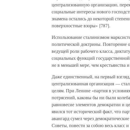
централизованную организацию, перек
социальные интересы нового господст
знамена остались до некоторой степен
поверхностные взоры» [787].
Использование сталинизмом марксистс
политической доктрины. Повторение 
ведущей роли рабочего класса, диктат
социальных функций государственной 
не в меньшей мере, чем крестьянства 
Даже единственный, на первый взгляд
централизованная организация — ста
целям. При Ленине «партия в условия
потрясений, каковы бы ни были колеба
равновесие элементов демократии и ц
явился тот исторический факт, что пар
авангард сумел через демократические
Советы, повести за собою весь класс и