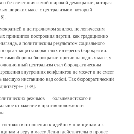
ен без сочетания самой широкой демократии, которая
мых широких масс, с централизмом, который
8].
мократией и централизмом явилось не логическим
ых принципов построения партии, как традиционно
паганда, а политическим результатом социального
 в орган защиты корыстных интересов бюрократии.
ем самообороны бюрократии против народных масс, у
еволюционный централизм стал бюрократическим
азрешения внутренних конфликтов не может и не смеет
ть высшую инстанцию над собой. Так бюрократический
диктатуре» [789].
олитических режимов — большевистского и
кальное отражение в противоположности
на.
 состояло в отношении к идейным принципам и к
ципам и веру в массу Ленин действительно пронес