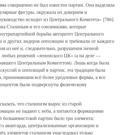
ма совершенно не был известен партии. Она выделяла
пулярные фигуры, окружала их доверием и
руководство исходит из Центрального Комитета» [786].
ана Сталиным и его союзниками, которые
внутрипартийной борьбы авторитет Центрального
о и других лидеров оппозиции и требовали от каждого
я из неё и, следовательно, разрушения личной
 любых решений «ленинского ЦК» (а на деле —
авшего Центральным Комитетом). Лишь когда была
скуссий и оппозиций в партии, эта традиция была
а, принимавшим всё более уродливые формы, а все
роцентов были подвергнуты физическому
сказать, что сталинизм вырос из старой
рмации не падают с неба, а питаются формациями
й большевистской партии было три элемента:
о авангарда, централизованные организации и
трёх элементов сталинизм унаследовал только