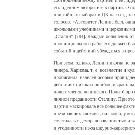
его идейном авторитете в партии. О по
при тайных выборах в ЦК на съездах 
голосов. «Авторитет Ленина был, одна
школьными учебниками и церковными 
„Сталин“ [784]. Каждый большевик от
провинциального рабочего должен был
событий и действий убеждаться в прев
При этом, однако, Ленин никогда не р
лидера. Харизма, т. е. всевластие и к
пропаганда, наделён особым провидчес
действиях никаких ошибок, вырастала 
новых членов ленинского Политбюро и
личной преданности Сталину. При эт
партии маскировала всё большее факти
презиравших «вождя», на людей, у ко
сочеталась с деморализованностью и зап
и угодливости из-за шкурно-карьерис