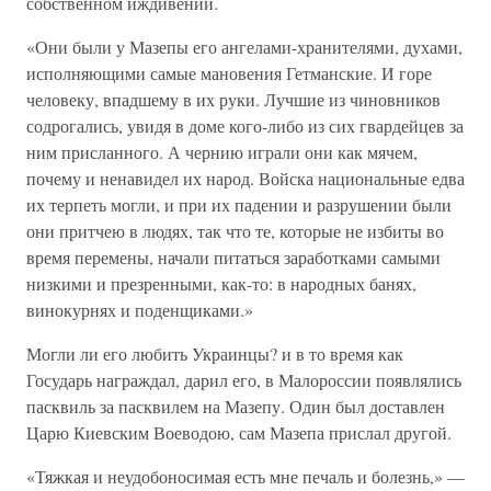
собственном иждивении.
«Они были у Мазепы его ангелами-хранителями, духами,
исполняющими самые мановения Гетманские. И горе
человеку, впадшему в их руки. Лучшие из чиновников
содрогались, увидя в доме кого-либо из сих гвардейцев за
ним присланного. А чернию играли они как мячем,
почему и ненавидел их народ. Войска национальные едва
их терпеть могли, и при их падении и разрушении были
они притчею в людях, так что те, которые не избиты во
время перемены, начали питаться заработками самыми
низкими и презренными, как-то: в народных банях,
винокурнях и поденщиками.»
Могли ли его любить Украинцы? и в то время как
Государь награждал, дарил его, в Малороссии появлялись
пасквиль за пасквилем на Мазепу. Один был доставлен
Царю Киевским Воеводою, сам Мазепа прислал другой.
«Тяжкая и неудобоносимая есть мне печаль и болезнь,» —