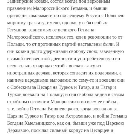
Заднепрские козаки, состоя всегда под верховным
правлением Малороссийского Гетмана, и бывши
признаны таковыми и по последнему России с Польшею
мирному трактату, имели, однако, у себя особых
Гетманов, зависимых от великого Гетмана
Малороссийского, исключая тех, кои в революции то от
Польши, то от противных партий наставлены были. И
сии козаки долго удерживали свободу свою, заведенную
в самой неизвестной древности и употребительную во
всех вольных народах: чтобы воевать за ту из
иностранных держав, которая согласит их подарками, а
наипаче народными выгодами; по сему-то и воевали они
с Собеским за Цесаря на Турков и Татар, а за Татар и
Турков воевали на Польшу; и сия свобода видна в самом
стройном состоянии Малороссии и во всем ее войске,
т. е. война Гетмана Вишневецкого, когда воевал он за
Царя на Турков и Татар под Астраханью, и война Гетмана
Богдана Хмельницкого, как он, бывши уже под Царскою
Державою, посылал сильный корпус на Цесарцев и