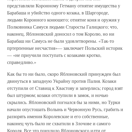
представляли Коронному Гетману отнятие имущества у
Барабаша и убийство одного козака, в Шаргороде,
людьми Коронного конюшего; отнятие коня и оружия у
Полковника Самуся людьми Старосты Галицкого; что,
наконец, Яблоновский доносил о том Королю, но ни
Барабаш ни Самусь не были удовлетворены. «Так-то
пртерпенные несчастия»— заключает Польский историк
— «не приучили поступать с козаками кротко,
справедливо.»
Как бы то ни было, скоро Яблоновский принужден был
двинуться в западную Украйну против Палия. Козаки
отступили от Ставищ к Хвастову и заперлись; город взят
был штурмом; козаки отступили в замок, и ночью
скрылись. Яблоновский погнался бы за ними, но Турки
начали опустошать Волынь и Червонную Русь, грабить и
раззорять имения Королевские и его собственные,
наконец чуть было не схватили в Злочове и самого
Короля. Все это понудило Яблоновского идти от