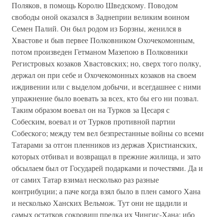
Поляков, в помощь Королю Шведскому. Поводом
свободы оной оказался в Заднеприи великим воином
Семен Палий. Он был родом из Борзны, женился в
Хвастове и быв первее Полковником Охочекомонным,
потом произведен Гетманом Мазепою в Полковники
Регистровых козаков Хвастовских; но, сверх того полку,
держал он при себе и Охочекомонных козаков на своем
иждивении или с выделом добычи, и всегдашнее с ними
упражнение было воевать за всех, кто бы его ни позвал.
Таким образом воевал он на Турков за Цесаря с
Собеским, воевал и от Турков противной партии
Собеского; между тем вел безпрестанные войны со всеми
Татарами за отгон пленников из держав Христианских,
которых отбивал и возвращал в прежние жилища, и зато
обсылаем был от Государей подарками и почестями. Да и
от самих Татар взимал несколько раз разные
контрибуции; а паче когда взял было в плен самого Хана
и несколько Ханских Вельмож. Тут они не щадили и
самых остатков сокровищ предка их Чингис-Хана; ибо