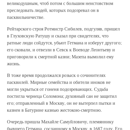
великодушным, чтоб потом с большим неистовством
преследовать людей, которых подозревал он в
пасквильничестве.
Рейтарского строя Ротмистр Сибилев, подгуляв, пришел
в Глуховскую Ратушу и сказал при свидетелях, что
ратные люди сойдутся, убьют Гетмана и изберут другого;
его сковали, и отвезли в Севск к Воеводе Леонтьеву и
приговорили к смертной казни; Мазепа вымолил ему
жизнь.
В тоже время продолжался розыск о сочинителях
пасквилей. Мирные семейства и обители иноков не
могли укрыться от гоненя подозревающих. Судьба
постигла чернеца Соломона; духовный сан не защитил
его; отправленный в Москву, он не вытерпел пытки и
казнен в Батурине казнью жестокою-смертною.
Очередь пришла Махайле Самуйловичу, племяннику
бывшего Гетмана, сосланному в Москву, в 1687 году. Его