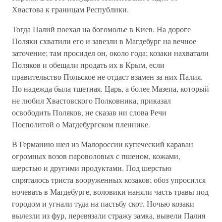
Хвастова к границам Республики.
Тогда Палий поехал на богомолье в Киев. На дороге
Поляки схватили его и завезли в Магдебург на вечное
заточение; там просидел он, около года; козаки нахватали
Поляков и обещали продать их в Крым, если
правительство Польское не отдаст взамен за них Палия.
Но надежда была тщетная. Царь, а более Мазепа, который
не любил Хвастовского Полковника, приказал
освободить Поляков, не сказав ни слова Речи
Посполитой о Магдебургском пленнике.
В Германию шел из Малороссии купеческий караван
огромных возов пароволовых с пшеном, кожами,
шерстью и другими продуктами. Под шерстью
спряталось триста вооруженных козаков; обоз упросился
ночевать в Магдебурге, воловики наняли часть травы под
городом и угнали туда на пастьбу скот. Ночью козаки
вылезли из фур, перевязали стражу замка, вывели Палия