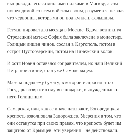
выпроводил его со многими полками в Москву; а сам
пошел домой со всем войском своим, разумеется, не зная,
что червонцы, которыми он под куплен, фальшивы.
Гетман пировал два месяца в Москве. Вдруг возникнул
Стрелецкий мятеж: София была заключена в монастырь,
Голицын лишен чинов, сослан в Каргополь, потом в
острог Пустоозерский, потом на Пинежский волок.
И хотя Иоанн оставался соправителем, но наш Великий
Петр, поистинне, стал уже Самодержцем.
Мазепа подал ему бумагу, в которой испросил чтоб
Государь возвратил ему все подарки, вынужденные от
него Голицыным.
Самарская, или, как ее иначе называют, Богородицкая
крепость взволновала Запорожцев. Уверения в том, что
они останутся при своих правах, что крепость будет им
защитою от Крымцев, эти уверения—не действовали.