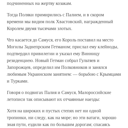
подчиненных на жертву козакам.
Тогда Поляки примирились с Палием, и в скором
времени мы видим полк Хвастовский, награжденный
Королем двумя тысячами злотых.
Что касается до Самуся, его Король поставил на место
Могилы Заднепрским Гетманом; прислал ему клейноды,
подтвердил привилегии и указал ему Винницу
резиденциею. Новый Гетман собрал Гультяев и
Запорожцев, определил им Полковников и занялся
любимым Украинским занятием: — борьбою с Крымцами
и Турками.
Говоря о подвигах Палия и Самуся, Малороссийские
летописи так описывают их отчаянные наезды:
Хотя на широких и пустых степях нет ни одной
тропинки, ни следу, как на море; но эти ватаги, хорошо
зная пути, ездили как по большим дорогам; спасаясь