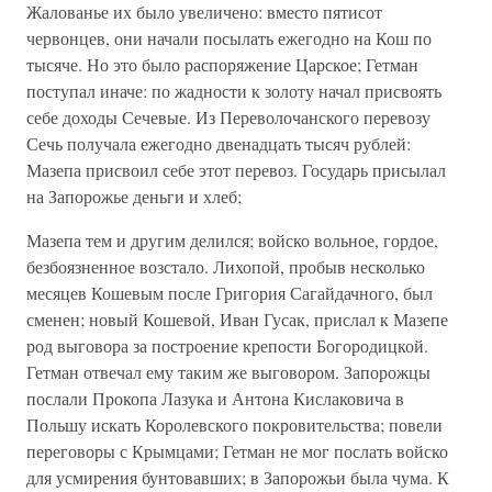
Жалованье их было увеличено: вместо пятисот
червонцев, они начали посылать ежегодно на Кош по
тысяче. Но это было распоряжение Царское; Гетман
поступал иначе: по жадности к золоту начал присвоять
себе доходы Сечевые. Из Переволочанского перевозу
Сечь получала ежегодно двенадцать тысяч рублей:
Мазепа присвоил себе этот перевоз. Государь присылал
на Запорожье деньги и хлеб;
Мазепа тем и другим делился; войско вольное, гордое,
безбоязненное возстало. Лихопой, пробыв несколько
месяцев Кошевым после Григория Сагайдачного, был
сменен; новый Кошевой, Иван Гусак, прислал к Мазепе
род выговора за построение крепости Богородицкой.
Гетман отвечал ему таким же выговором. Запорожцы
послали Прокопа Лазука и Антона Кислаковича в
Польшу искать Королевского покровительства; повели
переговоры с Крымцами; Гетман не мог послать войско
для усмирения бунтовавших; в Запорожьи была чума. К