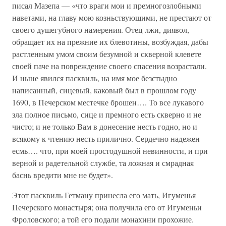
писал Мазепа — «что враги мои и премногозлобными
наветами, на главу мою козньствующими, не престают от
своего душегубного намерения. Отец лжи, диявол,
обращает их на прежние их блевотины, возбуждая, дабы
растленным умом своим безумной и скверной клевете
своей паче на повреждение своего спасения возрастали.
И ныне явился пасквиль, на имя мое безстыдно
написанный, сицевый, каковый был в прошлом году
1690, в Печерском местечке брошен…. То все лукавого
зла полное письмо, сице и премного есть скверно и не
чисто; и не только Вам в донесение несть годно, но и
всякому к чтению несть прилично. Сердечно надежен
есмь…. что, при моей простодушной невинности, и при
верной и радетельной службе, та ложная и смрадная
баснь вредити мне не будет».
Этот пасквиль Гетману принесла его мать, Игуменья
Печерского монастыря; она получила его от Игуменьи
Фроловского; а той его подали монахини прохожие.