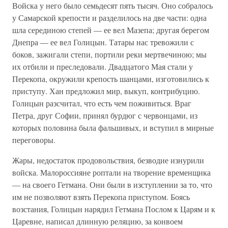
Войска у него было семьдесят пять тысяч. Оно собралось
у Самарской крепости и разделилось на две части: одна
шла серединою степей — ее вел Мазепа; другая берегом
Днепра — ее вел Голицын. Татары нас тревожили с
боков, зажигали степи, портили реки мертвечиною; мы
их отбили и преследовали. Двадцатого Мая стали у
Перекопа, окружили крепость шанцами, изготовились к
приступу. Хан предложил мир, выкуп, контрибуцию.
Голицын разсчитал, что есть чем поживиться. Враг
Петра, друг Софии, принял бурдюг с червонцами, из
которых половина была фальшивых, и вступил в мирные
переговоры.
Жары, недостаток продовольствия, безводие изнурили
войска. Малороссияне роптали на творение временщика
— на своего Гетмана. Они были в изступлении за то, что
им не позволяют взять Перекопа приступом. Боясь
возстания, Голицын нарядил Гетмана Послом к Царям и к
Царевне, написал длинную реляцию, за конвоем