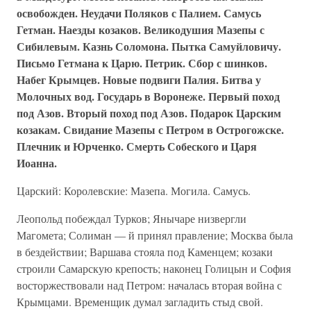
освобожден. Неудачи Поляков с Палием. Самусь
Гетман. Наезды козаков. Великодушия Мазепы с
Сибилевым. Казнь Соломона. Пытка Самуйловичу.
Письмо Гетмана к Царю. Петрик. Сбор с шинков.
Набег Крымцев. Новые подвиги Палия. Битва у
Молочных вод. Государь в Воронеже. Первый поход
под Азов. Вторый поход под Азов. Подарок Царским
козакам. Свидание Мазепы с Петром в Острогожске.
Плечник и Юрченко. Смерть Собеского и Царя
Иоанна.
Царский: Королевские: Мазепа. Могила. Самусь.
Леопольд побеждал Турков; Янычаре низвергли
Магомета; Солиман — й принял правление; Москва была
в бездействии; Варшава стояла под Каменцем; козаки
строили Самарскую крепость; наконец Голицын и София
восторжествовали над Петром: началась вторая война с
Крымцами. Временщик думал загладить стыд свой.