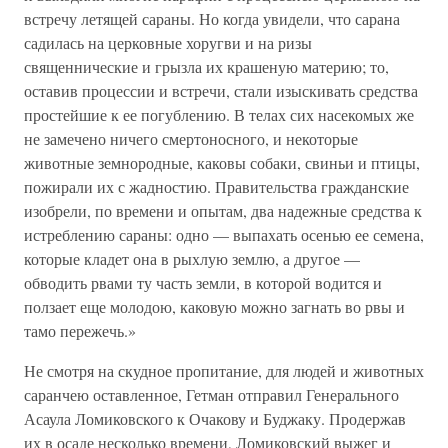
встречу летящей сараны. Но когда увидели, что сарана
садилась на церковные хоругви и на ризы
священнические и грызла их крашеную материю; то,
оставив процессии и встречи, стали изыскивать средства
простейшие к ее погублению. В телах сих насекомых же
не замечено ничего смертоносного, и некоторые
животные земнородные, каковы собаки, свиньи и птицы,
пожирали их с жадностию. Правительства гражданские
изобрели, по времени и опытам, два надежные средства к
истреблению сараны: одно — выпахать осенью ее семена,
которые кладет она в рыхлую землю, а другое —
обводить рвами ту часть земли, в которой водится и
ползает еще молодою, каковую можно загнать во рвы и
тамо пережечь.»
Не смотря на скудное пропитание, для людей и животных
саранчею оставленное, Гетман отправил Генерального
Асаула Ломиковского к Очакову и Буджаку. Продержав
их в осаде несколько времени, Ломиковский выжег и