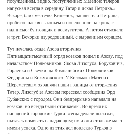
побуждением, видно, поступленных Мазепою талеров,
напускал всегда в середину Татар и искал Петрика.»
Вскоре, близ местечка Кишенок, нашли тело Петрика,
пробитое насквозь копьем и повешенное на крюк, с
надписью: бунтовщик и возмутитель. А потом отыскали
и труп Вечорки изуродованный, с вырванным сердцем.
Тут началась осада Азова вторичная.
Пятнадцатитысячный отряд козаков пошел к Азову, под
начальством Полковников: Якова Лизогуба, Боруховича,
Горленка и Свечки, да Компанейских Полковников:
Федорины и Кожуховского. У Коломака Мазепа с
Шереметевым охраняли наши границы от вторжения
Татар. Лизогуб за Азовом пересекал сообщения Орд
Кубанских с городом. Они безпрерывно нападали на
козаков, но всегда были отбиваемы. Во время их
нападений городские Турки всегда делали вылазки,
пытаясь помогать нападающим; но и они столь же мало
имели успеха. Одно из этих дел вовлекло Турков в