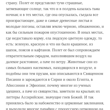
страну. Полет ее представлял тучи страшные,
затмевающие солнце, так что и в полдень казалась тьма
ночная; и в тех местах, где она опускалась, съедала все
произрастающее, даже и самые древесные листья и
молодые погоны, оставляя землю черною, обнаженною, и
как бы сильным пожаром опустошенною. В иных местах,
где недоставало корму, ела людскую цветную одежду, то
есть: зеленую, красную и что ни было крашеное, из
шапок, поясов и кафтанов. Полет ее был сопровождаем
отвратительным смрадом, наполнявшим воздух на
далекое разстояние, а паче по ветру. Животные сии из
самых больших насекомых, находящихся в воздухе, и
подобны они тем прузам, кои описываются в Священном
Писании и зарождаются в Сирии и около Египта, в
Абиссинии и Эфиопии; почему многие из ученых
здешних, а паче из священства, заметили на крыльях их
литтеры Ассирийские, значущие гнев Божий. И так
принялись было за набоженство и церковные заклинания,
и выходили многие парафии с процессиею церковною на