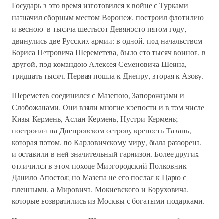
Государь в это время изготовился к войне с Турками
назначил сборным местом Воронеж, построил флотилию
и весною, в тысяча шестьсот Девяносто пятом году,
двинулись две Русских армии: в одной, под начальством
Бориса Петровича Шереметева, было сто тысяч воинов, в
другой, под командою Алексея Семеновича Шеина,
тридцать тысяч. Первая пошла к Днепру, вторая к Азову.
Шереметев соединился с Мазепою, Запорожцами и
Слобожанами. Они взяли многие крепости и в том числе
Кизы-Кермень, Аслан-Кермень, Нустри-Кермень;
построили на Днепровском острову крепость Тавань,
которая потом, по Карловичскому миру, была раззорена,
и оставили в ней значительный гарнизон. Более других
отличился в этом походе Миргородский Полковник
Данило Апостол; но Мазепа не его послал к Царю с
пленными, а Мировича, Мокиевского и Боруховича,
которые возвратились из Москвы с богатыми подарками.