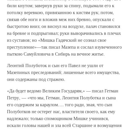
били кнутом; завернув руки за спину, подымали его к
потолку веревкою, привязанною к кистям рук; потом,
связав обе ноги и вложив меж них бревно, опускали с
быстротою вниз; он виснул на воздухе, палач становился
на бревне и подпрыгивал; руки выворачивались в плечах
из суставов; но «Мишка Гадячский не сознал свое
преступление»—так писал Мазепа и сослал изувеченного
пыткою Самуйловича в Сибирь на вечное житье.
Леонтий Полуботок и сын его Павел не ушли от
Мазепиных преследований; лишенные всего имущества,
они содержаны под стражею.
«Да будет ведомо Великим Государям,» — писал Гетман
Петру, — «что мы, Гетман, Леонтия Полуботка и сына
его содержим за караулом…. того ради, зная, что сын
Полуботков не остерег нас, властителя своего, как ему
надлежало; только спомощником Мишке учинився,
искали головы нашей и зла всей Старшине и возмущения