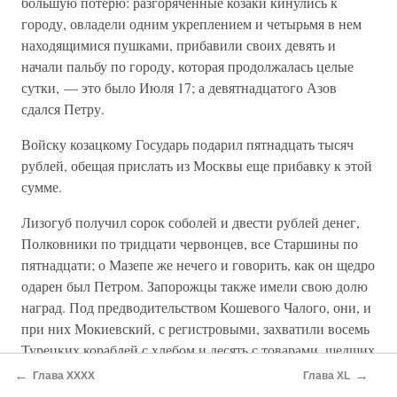
большую потерю: разгоряченные козаки кинулись к
городу, овладели одним укреплением и четырьмя в нем
находящимися пушками, прибавили своих девять и
начали пальбу по городу, которая продолжалась целые
сутки, — это было Июля 17; а девятнадцатого Азов
сдался Петру.
Войску козацкому Государь подарил пятнадцать тысяч
рублей, обещая прислать из Москвы еще прибавку к этой
сумме.
Лизогуб получил сорок соболей и двести рублей денег,
Полковники по тридцати червонцев, все Старшины по
пятнадцати; о Мазепе же нечего и говорить, как он щедро
одарен был Петром. Запорожцы также имели свою долю
наград. Под предводительством Кошевого Чалого, они, и
при них Мокиевский, с регистровыми, захватили восемь
Турецких кораблей с хлебом и десять с товарами, шедших
к Очакову; людей побили, перетопили и часть взяли в
←
→
Глава XXXX
Глава XL
плен. Государь подарил им все товары с десяти кораблей.