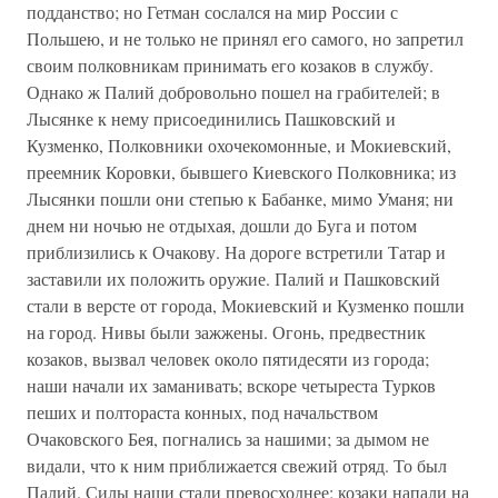
подданство; но Гетман сослался на мир России с
Польшею, и не только не принял его самого, но запретил
своим полковникам принимать его козаков в службу.
Однако ж Палий добровольно пошел на грабителей; в
Лысянке к нему присоединились Пашковский и
Кузменко, Полковники охочекомонные, и Мокиевский,
преемник Коровки, бывшего Киевского Полковника; из
Лысянки пошли они степью к Бабанке, мимо Уманя; ни
днем ни ночью не отдыхая, дошли до Буга и потом
приблизились к Очакову. На дороге встретили Татар и
заставили их положить оружие. Палий и Пашковский
стали в версте от города, Мокиевский и Кузменко пошли
на город. Нивы были зажжены. Огонь, предвестник
козаков, вызвал человек около пятидесяти из города;
наши начали их заманивать; вскоре четыреста Турков
пеших и полтораста конных, под начальством
Очаковского Бея, погнались за нашими; за дымом не
видали, что к ним приближается свежий отряд. То был
Палий. Силы наши стали превосходнее; козаки напали на