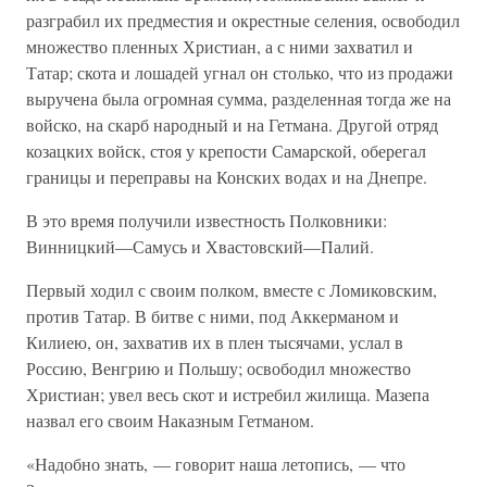
разграбил их предместия и окрестные селения, освободил
множество пленных Христиан, а с ними захватил и
Татар; скота и лошадей угнал он столько, что из продажи
выручена была огромная сумма, разделенная тогда же на
войско, на скарб народный и на Гетмана. Другой отряд
козацких войск, стоя у крепости Самарской, оберегал
границы и переправы на Конских водах и на Днепре.
В это время получили известность Полковники:
Винницкий—Самусь и Хвастовский—Палий.
Первый ходил с своим полком, вместе с Ломиковским,
против Татар. В битве с ними, под Аккерманом и
Килиею, он, захватив их в плен тысячами, услал в
Россию, Венгрию и Польшу; освободил множество
Христиан; увел весь скот и истребил жилища. Мазепа
назвал его своим Наказным Гетманом.
«Надобно знать, — говорит наша летопись, — что