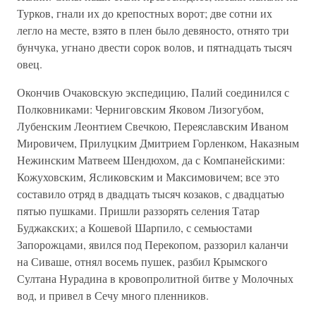
Турков, гнали их до крепостных ворот; две сотни их
легло на месте, взято в плен было девяносто, отнято три
бунчука, угнано двести сорок волов, и пятнадцать тысяч
овец.
Окончив Очаковскую экспедицию, Палий соединился с
Полковниками: Черниговским Яковом Лизогубом,
Лубенским Леонтием Свечкою, Переяславским Иваном
Мировичем, Прилуцким Дмитрием Горленком, Наказным
Нежинским Матвеем Шендюхом, да с Компанейскими:
Кожуховским, Ясликовским и Максимовичем; все это
составило отряд в двадцать тысяч козаков, с двадцатью
пятью пушками. Пришли раззорять селения Татар
Буджакских; а Кошевой Шарпило, с семьюстами
Запорожцами, явился под Перекопом, раззорил каланчи
на Сиваше, отнял восемь пушек, разбил Крымского
Султана Нурадина в кровопролитной битве у Молочных
вод, и привел в Сечу много пленников.