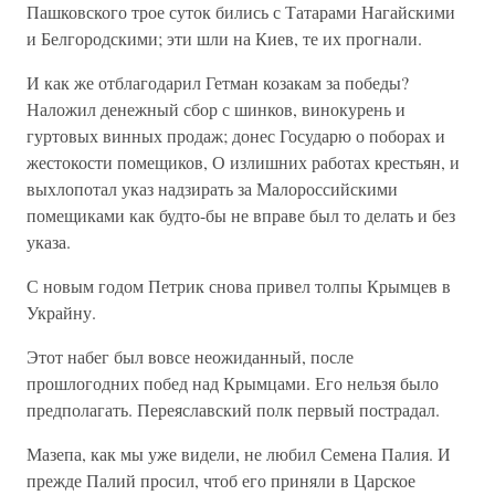
Пашковского трое суток бились с Татарами Нагайскими
и Белгородскими; эти шли на Киев, те их прогнали.
И как же отблагодарил Гетман козакам за победы?
Наложил денежный сбор с шинков, винокурень и
гуртовых винных продаж; донес Государю о поборах и
жестокости помещиков, О излишних работах крестьян, и
выхлопотал указ надзирать за Малороссийскими
помещиками как будто-бы не вправе был то делать и без
указа.
С новым годом Петрик снова привел толпы Крымцев в
Украйну.
Этот набег был вовсе неожиданный, после
прошлогодних побед над Крымцами. Его нельзя было
предполагать. Переяславский полк первый пострадал.
Мазепа, как мы уже видели, не любил Семена Палия. И
прежде Палий просил, чтоб его приняли в Царское