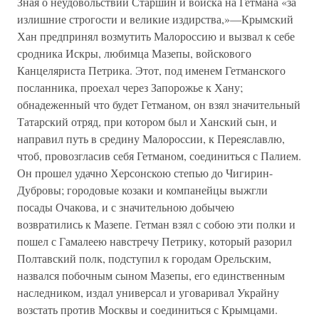
Зная о неудовольствии Старшин и войска на Гетмана «за
излишние строгости и великие издирства,»—Крымский
Хан предпринял возмутить Малороссию и вызвал к себе
сродника Искры, любимца Мазепы, войскового
Канцеляриста Петрика. Этот, под именем Гетманского
посланника, проехал через Запорожье к Хану;
обнадеженный что будет Гетманом, он взял значительный
Татарский отряд, при котором был и Ханский сын, и
направил путь в средину Малороссии, к Переяславлю,
чтоб, провозгласив себя Гетманом, соединиться с Палием.
Он прошел удачно Херсонскою степью до Чигирин-
Дубровы; городовые козаки и компанейцы выжгли
посады Очакова, и с значительною добычею
возвратились к Мазепе. Гетман взял с собою эти полки и
пошел с Гамалеею навстречу Петрику, который разорил
Полтавский полк, подступил к городам Орельским,
назвался побочным сыном Мазепы, его единственным
наследником, издал универсал и уговаривал Украйну
возстать против Москвы и соединиться с Крымцами.