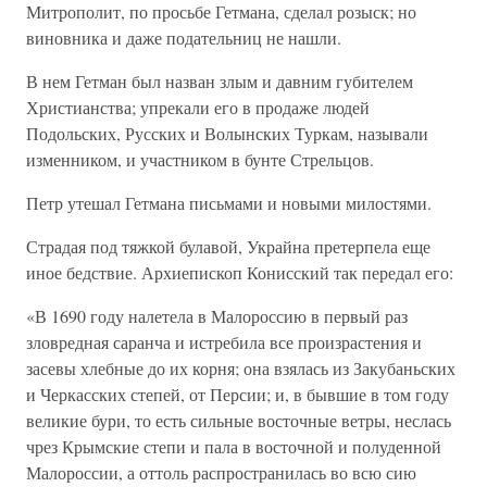
Митрополит, по просьбе Гетмана, сделал розыск; но
виновника и даже подательниц не нашли.
В нем Гетман был назван злым и давним губителем
Христианства; упрекали его в продаже людей
Подольских, Русских и Волынских Туркам, называли
изменником, и участником в бунте Стрельцов.
Петр утешал Гетмана письмами и новыми милостями.
Страдая под тяжкой булавой, Украйна претерпела еще
иное бедствие. Архиепископ Конисский так передал его:
«В 1690 году налетела в Малороссию в первый раз
зловредная саранча и истребила все произрастения и
засевы хлебные до их корня; она взялась из Закубаньских
и Черкасских степей, от Персии; и, в бывшие в том году
великие бури, то есть сильные восточные ветры, неслась
чрез Крымские степи и пала в восточной и полуденной
Малороссии, а оттоль распространилась во всю сию