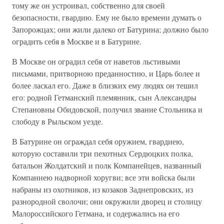
тому же он устроивал, собственно для своей
безопасности, гвардию. Ему не было времени думать о
Запорожцах; они жили далеко от Батурина; должно было
оградить себя в Москве и в Батурине.
В Москве он оградил себя от наветов льстивыми
письмами, притворною преданностию, и Царь более и
более ласкал его. Даже в близких ему людях он тешил
его: родной Гетманский племянник, сын Александры
Степановны Обидовской, получил звание Стольника и
слободу в Рыльском уезде.
В Батурине он ограждал себя оружием, гвардиею,
которую составили три пехотных Сердюцких полка,
батальон Жолдатский и полк Компанейцев, названный
Компаниею надворной хоругви; все эти войска были
набраны из охотников, из козаков Заднепровских, из
разнородной сволочи; они окружили дворец и столицу
Малороссийского Гетмана, и содержались на его