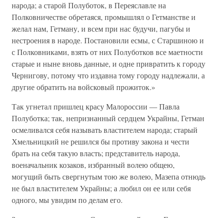
народа; а старой Полуботок, в Переяславле на
Полковничестве обретаяся, промышлял о Гетманстве и
желал нам, Гетману, и всем при нас будучи, пагубы и
нестроения в народе. Постановили есмы, с Старшиною и
с Полковниками, взять от них Полуботков все маетности
старые и ныне вновь данные, и одне привратить к городу
Чернигову, потому что издавна тому городу надлежали, а
другие обратить на войсковый прожиток.»
Так угнетал пришлец красу Малороссии — Павла
Полуботка; так, непризнанный сердцем Украйны, Гетман
осмеливался себя называть властителем народа; старый
Хмельницкий не решился бы противу закона и чести
брать на себя такую власть; представитель народа,
военачальник козаков, избранный волею общею,
могущий быть свергнутым тою же волею, Мазепа отнюдь
не был властителем Украйны; а любил он ее или себя
одного, мы увидим по делам его.