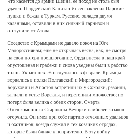
Что касается до армии Шеина, ее поход не столь был
удачен. Гвардейский Капитан Янсен заклепал Царские
пушки и бежал к Туркам. Русские, овладев двумя
каланчами, оставили в них сильный гарнизон и
отступили от Азова.
Соседство с Крымцами не давало покоя на Юге
Малороссиянам; еще не открылась весна, как, не смотря
на свои потери прошлогодние, Орда внесла в наш край
опустошенья и грабежи и снова уведены были в рабство
толпы Украинцев. Это случилось в феврале. Крымцы
ворвались в полки Полтавский и Миргородский:
Борухович и Апостол встретили их у Соколки, разбили,
загнали в устье Ворсклы, и перетопили множество; но
потеря была велика с обеих сторон. Смерть
Охочекомонного Старшины Вечорки наиболее козаков
огорчила. Он имел при себе партию отчаянных удальцов
и охотников; всегда служил в тех козацких отрядах,
которые были ближе к неприятелю. В эту войну