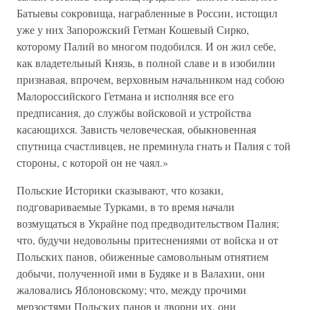
Батыевы сокровища, награбленные в России, истощил
уже у них Запорожский Гетман Кошевый Сирко,
которому Палий во многом подобился. И он жил себе,
как владетельный Князь, в полной славе и в изобилии
признавая, впрочем, верховным начальником над собою
Малороссийского Гетмана и исполняя все его
предписания, до службы войсковой и устройства
касающихся. Зависть человеческая, обыкновенная
спутница счастливцев, не преминула гнать и Палия с той
стороны, с которой он не чаял.»
Польские Историки сказывают, что козаки,
подговариваемые Турками, в то время начали
возмущаться в Украйне под предводительством Палия;
что, будучи недовольны притеснениями от войска и от
Польских панов, обиженные самовольным отнятием
добычи, полученной ими в Будяке и в Валахии, они
жаловались Яблоновскому; что, между прочими
мерзостями Польских панов и дворни их, они