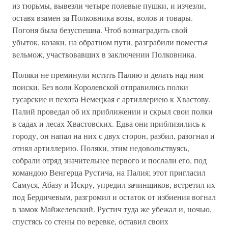
из тюрьмы, вывезли четыре полевые пушки, и изчезли,
оставя взамен за Полковника возы, волов и товары.
Погоня была безуспешна. Чтоб вознаградить свой
убыток, козаки, на обратном пути, разграбили поместья
вельмож, участвовавших в заключении Полковника.
Поляки не преминули мстить Палию и делать над ним
поиски. Без воли Королевской отправились полки
гусарские и пехота Немецкая с артиллериею к Хвастову.
Палий проведал об их приближении и скрыл свои полки
в садах и лесах Хвастовских. Едва они приблизились к
городу, он напал на них с двух сторон, разбил, разогнал и
отнял артиллерию. Поляки, этим недовольствуясь,
собрали отряд значительнее первого и послали его, под
командою Венгерца Рустича, на Палия; этот пригласил
Самуся, Абазу и Искру, упредил зачинщиков, встретил их
под Бердичевым, разгромил и остаток от избиения вогнал
в замок Майжелевский. Рустич туда же убежал и, ночью,
спустясь со стены по веревке, оставил своих