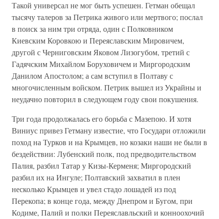
Такой универсал не мог быть успешен. Гетман обещал
тысячу талеров за Петрика живого или мертвого; послал
в поиск за ним три отряда, один с Полковником
Киевским Коровкою и Переяславским Мировичем,
другой с Черниговским Яковом Лизогубом, третий с
Гадячским Михайлом Боруховичем и Миргородским
Данилом Апостолом; а сам вступил в Полтаву с
многочисленным войском. Петрик вышел из Украйны и
неудачно повторил в следующем году свои покушения.
Три года продолжалась его борьба с Мазепою. И хотя
Виниус привез Гетману известие, что Государи отложили
поход на Турков и на Крымцев, но козаки наши не были в
бездействии: Лубенский полк, под предводительством
Палия, разбил Татар у Кизы-Керменя; Миргородский
разбил их на Ингуле; Полтавский захватил в плен
несколько Крымцев и увел стадо лошадей из под
Перекопа; в конце года, между Днепром и Бугом, при
Кодиме, Палий и полки Переяславльский и конноохочий