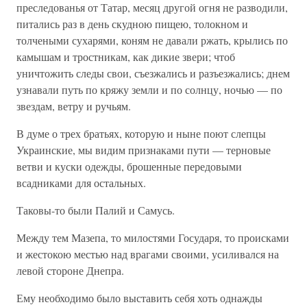
преследованья от Татар, месяц другой огня не разводили,
питались раз в день скудною пищею, толокном и
толчеными сухарями, коням не давали ржать, крылись по
камышам и тростникам, как дикие звери; чтоб
уничтожить следы свои, съезжались и разъезжались; днем
узнавали путь по кряжу земли и по солнцу, ночью — по
звездам, ветру и ручьям.
В думе о трех братьях, которую и ныне поют слепцы
Украинские, мы видим признаками пути — терновые
ветви и куски одежды, брошенные передовыми
всадниками для остальных.
Таковы-то были Палий и Самусь.
Между тем Мазепа, то милостями Государя, то происками
и жестокою местью над врагами своими, усиливался на
левой стороне Днепра.
Ему необходимо было выставить себя хоть однажды