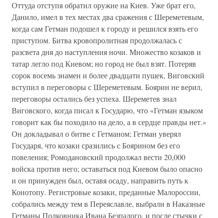
Оттуда отступя обратил оружие на Киев. Уже брат его,
Данило, имел в тех местах два сражения с Шереметевым,
когда сам Гетман подошел к городу и решился взять его
приступом. Битва кровопролитная продолжалась с
разсвета дня до наступления ночи. Множество козаков и
татар легло под Киевом; но город не был взят. Потеряв
сорок восемь знамен и более двадцати пушек, Виговский
вступил в переговоры с Шереметевым. Боярин не верил,
переговоры остались без успеха. Шереметев знал
Виговского, когда писал к Государю, что «Гетман языком
говорит как бы походило на дело, а в сердце правды нет.»
Он докладывал о битве с Гетманом; Гетман уверял
Государя, что козаки сразились с Боярином без его
повеления; Ромодановский продолжал вести 20,000
войска против него; оставаться под Киевом было опасно
и он принужден был, оставя осаду, направить путь к
Конотопу. Регистровые козаки, преданные Малороссии,
собрались между тем в Переяславле, выбрали в Наказные
Гетманы Полковника Ивана Безпалого, и после стычки с