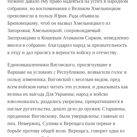
Нежине давало ему право надеяться на успех в народном
собрании; но воспоминания о Великом Хмельницком
превозмогли в пользу Юрия. Рада объявила
Брюховецкому, чтоб он вызвал Хмельницкого из
Запорожья; Хмельницкий, сопровождаемый
Запорожцами и Кошевым Атаманом Сирком, немедленно
явился в собрание, благодарил народ за признательность
к отцу и дал присягу в верности войску и отечеству.
Единомышленники Виговского, присягнувшие в
Варшаве на условиях с Республикою, возвысили голос в
пользу изменника; Виговский с веселым видом, пред
всем войском начал читать эти условия, и доказывать как
велика их выгода Для Украины; народ и войско
взволновались, раздались укоризны, превратившиеся в
наглые ругательства, дошло дело до оружия; Старшины,
преданные Виговскому, были умерщвлены; главные из
них, Немержиц, Сулима и Верещага пали первые в
борьбе противу общей воли. Верещага, говорит одна из