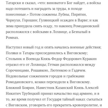
Татарски и сказал, «что: виноватого Бог найдет, а войска
надо потешить и наградить за труды, в походе
понесенные.» Потом сожжены Лубны, Пирятин,
Чорнухи, Горошин; Гуляницкий осажден в Варве; и как
зима принудила снять осаду, то наконец Ромодановский
расположился с войсками в Лохвице, а Безпалый в
Ромнах.
Наступил новый год и опять начались военные действия;
Поляки и Татары присоединились к Виговскому;
Стольник и Воевода Князь Федор Федорович Куракин
отразил его от Лохвицы; Гетман расположился между
Сорочинцами, Рошавкою, Лютенкою и Гадячем.
Недовольные сожжением городов и грабежами
Ромодановского, козаки переходили к Виговскому.
Ближний Боярин, Наместник Казанский Князь Алексей
Никитич Трубецкий принял начальство над армиею, и в
то, же время получил от Государя тайный наказ: съехаться
с Виговским, уговорить его прекратить кровопролитие, и