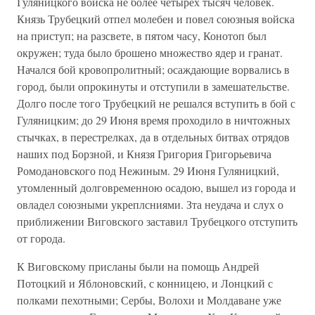
Гуляницкого войска не более четырех тысяч человек.
Князь Трубецкий отпел молебен и повел союзныя войска
на приступ; на разсвете, в пятом часу, Конотоп был
окружен; туда было брошено множество ядер и гранат.
Начался бой кровопролитный; осаждающие ворвались в
город, были опрокинуты и отступили в замешательстве.
Долго после того Трубецкий не решался вступить в бой с
Гуляницким; до 29 Июня время проходило в ничтожных
стычках, в перестрелках, да в отдельных битвах отрядов
наших под Борзной, и Князя Григория Григорьевича
Ромодановского под Нежиным. 29 Июня Гуляницкий,
утомленный долговременною осадою, вышел из города и
овладел союзными укреплсниями. Зта неудача и слух о
приближении Виговского заставил Трубецкого отступить
от города.
К Виговскому присланы были на помощь Андрей
Потоцкий и Яблоновский, с конницею, и Лонцкий с
полками пехотными; Сербы, Волохи и Молдаване уже