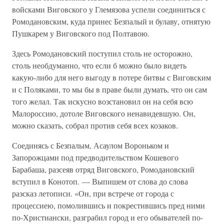
войсками Виговского у Глемязова успели соединиться с
Ромодановским, куда принес Безпалый и булаву, отнятую
Пушкарем у Виговского под Полтавою.
Здесь Ромодановский поступил столь не осторожно,
столь необдуманно, что если б можно было видеть
какую-либо для него выгоду в потере битвы с Виговским
и с Поляками, то мы бы в праве были думать, что он сам
того желал. Так искусно возстановил он на себя всю
Малороссию, дотоле Виговского ненавидевшую. Он,
можно сказать, собрал против себя всех козаков.
Соединясь с Безпалым, Асаулом Вороньком и
Запорожцами под предводительством Кошевого
Барабаша, разсеяв отряд Виговского, Ромодановский
вступил в Конотоп. — Выпишем от слова до слова
разсказ летописи. «Он, при встрече от города с
процессиею, помолившись и покрестившись пред ними
по-Христиански, разграбил город и его обывателей по-