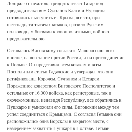
Лонцкого с пехотою; тридцать тысяч Татар под
предводительством Султанов Калги и Нурадина
готовились выступить из Крыма; все это, при
шестнадцати тысячах козаков, грозило Русским
полководцам битвами кровопролитными, войною
продолжительною.
Оставалось Виговскому согласить Малороссию, всю
вполне, на возстание против России, и на присоединение
к Польше. Он представил всем козакам и всем
Посполитым статьи Гадячские и утверждал, что они
ратификованы Королем, Султаном и Цесарем.
Пораженное коварством Виговского Посполитство и
остальные от 16,000 войска, как регистровые, так и
охочекомонные, ненавидя Республику, все обратились к
Пушкарю и умножили его силы. Виговский между тем
успел соединиться с Крымцами. С согласия Гетмана они
расположились близ Ворсклы в закрытом месте, с
намерением захватить Пушкаря в Полтаве. Гетман