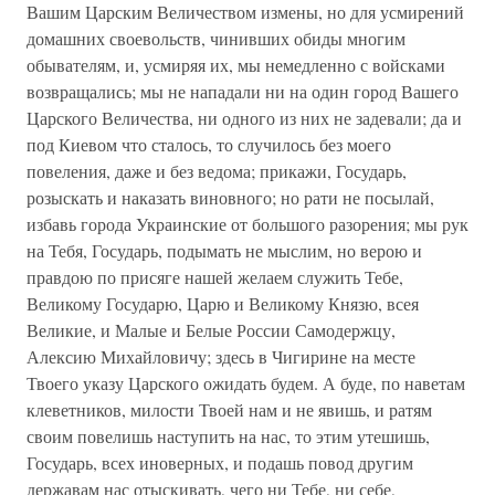
Вашим Царским Величеством измены, но для усмирений
домашних своевольств, чинивших обиды многим
обывателям, и, усмиряя их, мы немедленно с войсками
возвращались; мы не нападали ни на один город Вашего
Царского Величества, ни одного из них не задевали; да и
под Киевом что сталось, то случилось без моего
повеления, даже и без ведома; прикажи, Государь,
розыскать и наказать виновного; но рати не посылай,
избавь города Украинские от большого разорения; мы рук
на Тебя, Государь, подымать не мыслим, но верою и
правдою по присяге нашей желаем служить Тебе,
Великому Государю, Царю и Великому Князю, всея
Великие, и Малые и Белые России Самодержцу,
Алексию Михайловичу; здесь в Чигирине на месте
Твоего указу Царского ожидать будем. А буде, по наветам
клеветников, милости Твоей нам и не явишь, и ратям
своим повелишь наступить на нас, то этим утешишь,
Государь, всех иноверных, и подашь повод другим
державам нас отыскивать, чего ни Тебе, ни себе,