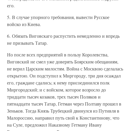
его.
5. В случае упорного требования, вывести Русское
войско из Киева.
6. Обязать Виговскаго распустить немедленно и впредь
не призывать Татар.
Но после всех предприятий в пользу Королевства,
Виговский не смел уже доверять Боярским обещаниям,
не верил Царским милостям. Война с Москвою сделалась
открытою. Он подступил к Миргороду, три дня осаждал
его, граждане сдались; к нему присоединился полк
Миргородский; и с войском, которое возросло до
тридцати тысяч козаков, трех тысяч Поляков и
пятнадцати тысяч Татар, Гетман через Полтаву прошел в
Зеньков. Тогда Князь Трубецкий двинулся из Путивля в
Малороссию, направил путь свой к Константинову, что
на Суле, предложил Наказному Гетману Ивану