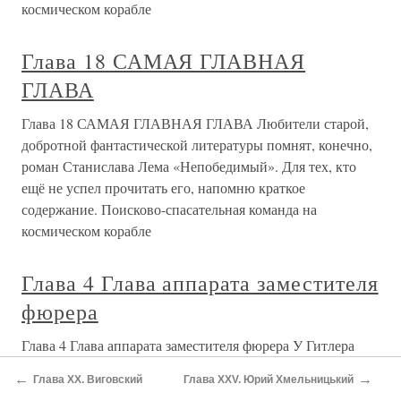
космическом корабле
Глава 18 САМАЯ ГЛАВНАЯ
ГЛАВА
Глава 18 САМАЯ ГЛАВНАЯ ГЛАВА Любители старой,
добротной фантастической литературы помнят, конечно,
роман Станислава Лема «Непобедимый». Для тех, кто
ещё не успел прочитать его, напомню краткое
содержание. Поисково-спасательная команда на
космическом корабле
Глава 4 Глава аппарата заместителя
фюрера
Глава 4 Глава аппарата заместителя фюрера У Гитлера
были скромные потребности. Ел он мало, не употреблял
←
→
Глава XX. Виговский
Глава XXV. Юрий Хмельницький
мяса, не курил, воздерживался от спиртных напитков.