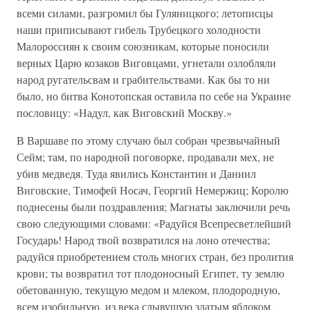
всеми силами, разгромил бы Гуляницкого; летописцы
наши приписывают гибель Трубецкого холодности
Малороссиян к своим союзникам, которые поносили
верных Царю козаков Виговцами, угнетали озлобляли
народ ругательсвам и грабительствами. Как бы то ни
было, но битва Конотопская оставила по себе на Украине
пословицу: «Надул, как Виговский Москву.»
В Варшаве по этому случаю был собран чрезвычайный
Сейм; там, по народной поговорке, продавали мех, не
убив медведя. Туда явились Константин и Даниил
Виговские, Тимофей Носач, Георгий Немержиц; Королю
поднесены были поздравления; Магнаты заключили речь
свою следующими словами: «Радуйся Всепресветлейший
Государь! Народ твой возвратился на лоно отечества;
радуйся приобретением столь многих стран, без пролития
крови; ты возвратил тот плодоносный Египет, ту землю
обетованную, текущую медом и млеком, плодородную,
всем изобильную, из века слывущую златым яблоком,