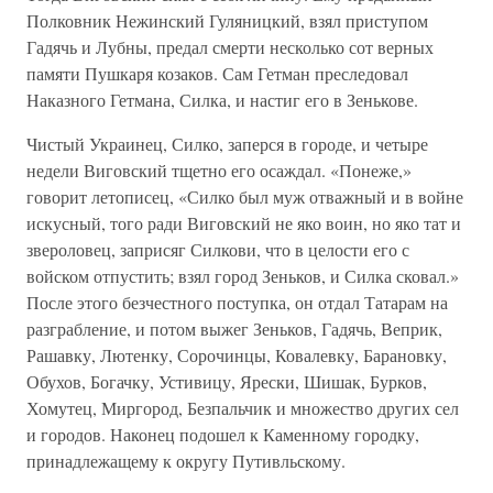
Полковник Нежинский Гуляницкий, взял приступом
Гадячь и Лубны, предал смерти несколько сот верных
памяти Пушкаря козаков. Сам Гетман преследовал
Наказного Гетмана, Силка, и настиг его в Зенькове.
Чистый Украинец, Силко, заперся в городе, и четыре
недели Виговский тщетно его осаждал. «Понеже,»
говорит летописец, «Силко был муж отважный и в войне
искусный, того ради Виговский не яко воин, но яко тат и
звероловец, заприсяг Силкови, что в целости его с
войском отпустить; взял город Зеньков, и Силка сковал.»
После этого безчестного поступка, он отдал Татарам на
разграбление, и потом выжег Зеньков, Гадячь, Веприк,
Рашавку, Лютенку, Сорочинцы, Ковалевку, Барановку,
Обухов, Богачку, Устивицу, Ярески, Шишак, Бурков,
Хомутец, Миргород, Безпальчик и множество других сел
и городов. Наконец подошел к Каменному городку,
принадлежащему к округу Путивльскому.