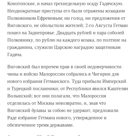
Конотопские, и начал трехнедельную осаду Гадячскую.
Неоднократные приступы его были отражены козацким
Полковником Ефремовым; ни голод, ни предложения от
Виговского, не обольстили жителей; 2-го Августа Гетман
пошел на Заднепровье. Двадцать рублей и пара соболей
Полковнику, по рублю на каждого козака, по полтине на
гражданина, служили Царскою наградою защитникам
Гадяча.
Виговский был впрочем прав в своей недоверчивости:
чины и войско Малороссии собрались в Чигирин для
нового избрания Гетманского. Туда прибыли Имперский
и Турецкий посланники; от Республики явился Каштелян
Волынский; все они полагали, что Малороссия
отделилась от Москвы невозвратно, и, зная что
Виговский булавы за собою не удержит, предложили
Раде избрание Гетмана нового, утвержденное и
обезпеченное тремя державами.