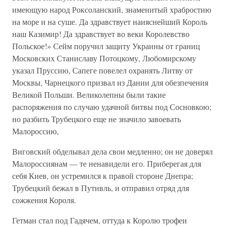
имеющую народ Роксоланский, знаменитый храбростию
на море и на суше. Да здравствует наияснейший Король
наш Казимир! Да здравствует во веки Королевство
Польское!» Сейм поручил защиту Украины от границ
Московских Станиславу Потоцкому, Любомирскому
указал Пруссию, Сапеге повелел охранять Литву от
Москвы, Чарнецкого призвал из Дании для обезпечения
Великой Польши. Великолепны были такие
распоряжения по случаю удачной битвы под Сосновкою;
но разбить Трубецкого еще не значило завоевать
Малороссию,
Виговский обделывал дела свои медленно; он не доверял
Малороссиянам — те ненавидели его. Приберегая для
себя Киев, он устремился к правой стороне Днепра;
Трубецкий бежал в Путивль, и отправил отряд для
сожжения Короля.
Гетман стал под Гадячем, оттуда к Королю трофеи