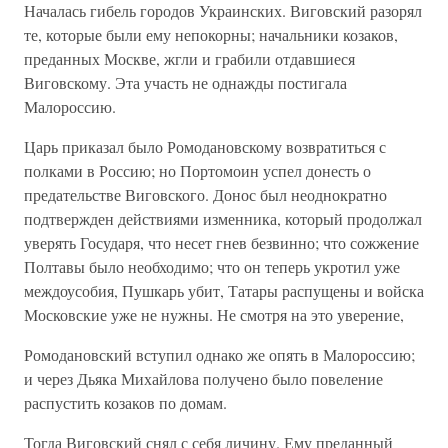
Началась гибель городов Украинских. Виговский разорял
те, которые были ему непокорны; начальники козаков,
преданных Москве, жгли и грабили отдавшиеся
Виговскому. Эта участь не однажды постигала
Малороссию.
Царь приказал было Ромодановскому возвратиться с
полками в Россию; но Портомоин успел донесть о
предательстве Виговского. Донос был неоднократно
подтвержден действиями изменника, который продолжал
уверять Государя, что несет гнев безвинно; что сожжение
Полтавы было необходимо; что он теперь укротил уже
междоусобия, Пушкарь убит, Татары распущены и войска
Московские уже не нужны. Не смотря на это уверение,
Ромодановский вступил однако же опять в Малороссию;
и через Дьяка Михайлова получено было повеление
распустить козаков по домам.
Тогда Виговский снял с себя личину. Ему преданный