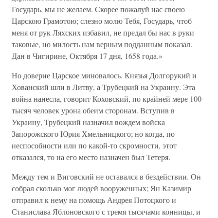
Государь, мы не желаем. Скорее пожалуй нас своею
Царскою Грамотою; слезно молю Тебя, Государь, чтоб
меня от рук Ляхских избавил, не предал бы нас в руки
таковые, но милость нам верным подданным показал.
Дан в Чигирине, Октября 17 дня, 1658 года.»
Но доверие Царское миновалось. Князья Долгорукий и
Хованский шли в Литву, а Трубецкий на Украину. Эта
война нанесла, говорит Коховский, по крайней мере 100
тысяч человек урона обеим сторонам. Вступив в
Украину, Трубецкий назначил вождем войска
Запорожского Юрия Хмельницкого; но когда, по
неспособности или по какой-то скромности, этот
отказался, то на его место назначен был Тетеря.
Между тем и Виговский не оставался в бездействии. Он
собрал сколько мог людей вооруженных; Ян Казимир
отправил к нему на помощь Андрея Потоцкого и
Станислава Яблоновского с тремя тысячами конницы, и