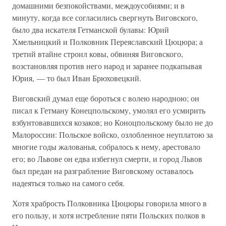
домашними безпокойствами, междоусобиями; и в
минуту, когда все согласились свергнуть Виговского,
было два искателя Гетманской булавы: Юрий
Хмельницкий и Полковник Переяславский Цюцюра; а
третий втайне строил ковы, обвиняя Виговского,
возстановляя против него народ и заранее подкапывая
Юрия, — то был Иван Брюховецкий.
Виговский думал еще бороться с волею народною; он
писал к Гетману Конецпольскому, умолял его усмирить
взбунтовавшихся козаков; но Коноцпольскому было не до
Малороссии: Польское войско, озлобленное неуплатою за
многие годы жалованья, собралось к нему, арестовало
его; во Львове он едва избегнул смерти, и город Львов
был предан на разграбление Виговскому оставалось
надеяться только на самого себя.
Хотя храбрость Полковника Цюцюры говорила много в
его пользу, и хотя истребление пяти Польских полков в