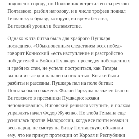
подошел к городу, но Полковник встретил его за речкою
Полтавкою, разбил наголову, и в числе трофеев поднял
Гетманскую булаву, которую, во время бегства,
Виговский уронил в безпамятстве.
Однако ж эта битва была для храброго Пушкаря
последнею. «Обыкновенным следствием всех побед»
говорит Конисский «есть изступление и разстройство
победителей.» Войска Пушкаря, преследуя побежденных
и грабя их стан, не успели построиться, как Татары
вышли из засад и напали на них в тыл. Козаки были
разбиты и разсеяны; Пушкарь пал на поле битвы;
Полтава была сожжена. Филон Горкуша назначен был от
Виговского в преемники Пушкарю; козаки
неповиновались, Виговский решился уступить, и полком
управлять начал Федор Жученко. Но злоба Гетмана еще
усилилась против Малороссии, когда все почти козаки и
весь народ, не смотря на битву Полтавскую, объявили
ему, что не примут протекции от Короля и Республики.