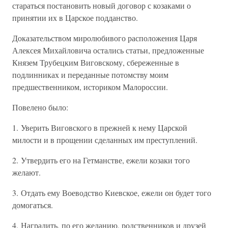
стараться постановить новый договор с козаками о
принятии их в Царское подданство.
Доказательством миролюбивого расположения Царя
Алексея Михайловича остались статьи, предложенные
Князем Трубецким Виговскому, сбереженные в
подлинниках и переданные потомству моим
предшественником, историком Малороссии.
Повелено было:
1. Уверить Виговского в прежней к нему Царской
милости и в прощении сделанных им преступлений.
2. Утвердить его на Гетманстве, ежели козаки того
желают.
3. Отдать ему Воеводство Киевское, ежели он будет того
домогаться.
4. Наградить, по его желанию, родственников и друзей