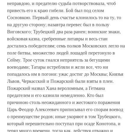
неправдою, и предателю судьба потворствовала, чтоб
привесть его к краю гибели. Бой был под селом
Сосновкою. Первый день счастье клонилось то на ту, то
на другую сторону; назавтра перевес был в пользу
Виговского; Трубецкий два раза ранен; воинские знаки,
войсковая казна, сребренные литавры и весь стан
достались победителям; семь полков Московских легло на
поле битвы, множество людей лошадей перетонуло в
Сейму. Трое суток гнался неприятель за бегущими
воеводами; Татары истребляли и жгли все, что ни
попадалось им в погони: ужас достиг до Москвы; Князъя
Львов, Черкасский и Пожарский были взяты в плен.
Пожарский назвал Хана вероломным, а Гетмана
предателем и его казнили немедленно. Кто был
причиною столь неожиданного и жестокого поражения
Царь Феодор Алексеевич приписывал его спорам воевод
о преимуществе родов; иные укоряют в том Трубецкого,
который нерешительно поступал при осаде Конотопа, и
терял много времени, тогда как, действуя отважно и