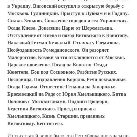
в Украину. Виговский вступил в открытую борьбу с
Москвою. Гуляницкий. Прыступ к Лубнам и к Гадячу.
Силко. Зеньков. Сожжение городов и сел Украинских.
Осада Киева. Донесение Царю от Шереметьева.
Отступление от Киева и поход Виговского к Конотопу.
Наказный Гетман Безпалый. Стычка у Глемязова.
Необузданность Ромодановского. Он разоряет
Малороссию. Козаки за это отклоняются от Москвы.
Царское повеление. Поход на Конотоп. Осада
Конотопа. Бои под Сосновкою. Разбитие Русских.
Пословица. Поздравления Королю. Речи похвальные.
Осада Гадяча. Отшествие Гетмана на Запорожье.
Брюховецкий на Раде от Юрия Хмельницкого. Битва
Поляков с Москвитянами. Подвиги Цюцюри.
Бедствия Виговскаго. Приезд и присяга
Хмельницкого. Казнь Старшин, преданных
Виговскому. Бегство его.
Из этих статей видно было, что Республика поступала по