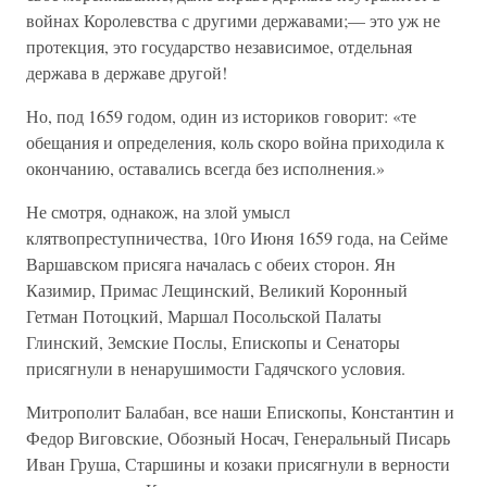
войнах Королевства с другими державами;— это уж не
протекция, это государство независимое, отдельная
держава в державе другой!
Но, под 1659 годом, один из историков говорит: «те
обещания и определения, коль скоро война приходила к
окончанию, оставались всегда без исполнения.»
Не смотря, однакож, на злой умысл
клятвопреступничества, 10го Июня 1659 года, на Сейме
Варшавском присяга началась с обеих сторон. Ян
Казимир, Примас Лещинский, Великий Коронный
Гетман Потоцкий, Маршал Посольской Палаты
Глинский, Земские Послы, Епископы и Сенаторы
присягнули в ненарушимости Гадячского условия.
Митрополит Балабан, все наши Епископы, Константин и
Федор Виговские, Обозный Носач, Генеральный Писарь
Иван Груша, Старшины и козаки присягнули в верности