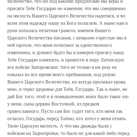
Величество, что ни под какими предлогами мы веры и
присяги Тебе Государю не изменим; что мы совершенно
на милость Вашего Царского Величества надеемся, и во
всем этом надежду нашу на Бога полагаем. А ныне нам в
руки попалась печатная грамота, именем Вашего
Царского Величества писаная; с немалою горестью мы в
ней прочли, что меня почитают за единственного
изменника, и думают будто бы я намерен присягу нашу
Тебе Государю изменить, и привести в веру Латинскую
все войско Запорожское; того не только я ни разу не
показал во все время моего пребывания, под рукою
Вашего Царского Величества, но всегда проливал кровь
мою, и терял здоровье для Тебя, Государь. Так и ныне, не
дай Бог того, чтоб и в помышлениях моих было такое зло
у меня, сына церкви Восточной, из предков
православного. Пусть сам Бог судит того, кто меня так
огласил, Государь, перед Тобою; кто хотел у меня отнять
Твою Царскую милость. А что мы дважды были с
войском на Заднепровье, то было не для какой либо перед