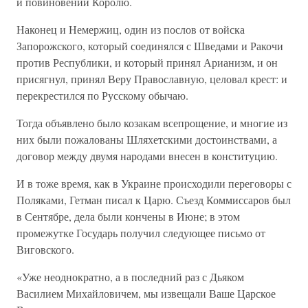
и повиновении Королю.
Наконец и Немержиц, один из послов от войска
Запорожского, который соединялся с Шведами и Ракочи
против Республики, и который принял Арианизм, и он
присягнул, принял Веру Православную, целовал крест: и
перекрестился по Русскому обычаю.
Тогда объявлено было козакам всепрощение, и многие из
них были пожалованы Шляхетскими достоинствами, а
договор между двумя народами внесен в конституцию.
И в тоже время, как в Украине происходили переговоры с
Поляками, Гетман писал к Царю. Съезд Коммиссаров был
в Сентябре, дела были кончены в Июне; в этом
промежутке Государь получил следующее письмо от
Виговского.
«Уже неоднократно, а в последний раз с Дьяком
Василием Михайловичем, мы извещали Ваше Царское