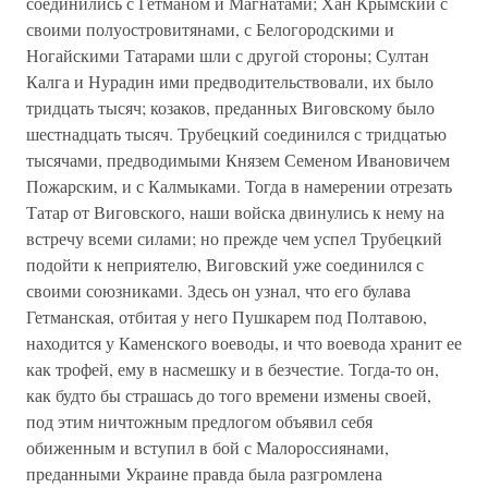
соединились с Гетманом и Магнатами; Хан Крымский с
своими полуостровитянами, с Белогородскими и
Ногайскими Татарами шли с другой стороны; Султан
Калга и Нурадин ими предводительствовали, их было
тридцать тысяч; козаков, преданных Виговскому было
шестнадцать тысяч. Трубецкий соединился с тридцатью
тысячами, предводимыми Князем Семеном Ивановичем
Пожарским, и с Калмыками. Тогда в намерении отрезать
Татар от Виговского, наши войска двинулись к нему на
встречу всеми силами; но прежде чем успел Трубецкий
подойти к неприятелю, Виговский уже соединился с
своими союзниками. Здесь он узнал, что его булава
Гетманская, отбитая у него Пушкарем под Полтавою,
находится у Каменского воеводы, и что воевода хранит ее
как трофей, ему в насмешку и в безчестие. Тогда-то он,
как будто бы страшась до того времени измены своей,
под этим ничтожным предлогом объявил себя
обиженным и вступил в бой с Малороссиянами,
преданными Украине правда была разгромлена