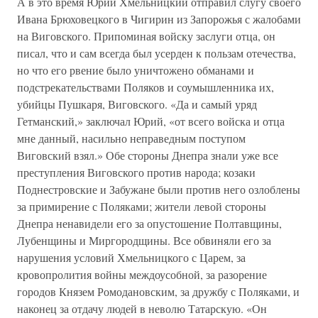
А в это время Юрий Хмельницкий отправил слугу своего
Ивана Брюховецкого в Чигирин из Запорожья с жалобами
на Виговского. Припоминая войску заслуги отца, он
писал, что и сам всегда был усерден к пользам отечества,
но что его рвение было уничтожено обманами и
подстрекательствами Поляков и соумышленника их,
убийцы Пушкаря, Виговского. «Да и самый уряд
Гетманский,» заключал Юрий, «от всего войска и отца
мне данный, насильно неправедным поступом
Виговский взял.» Обе стороны Днепра знали уже все
преступления Виговского против народа; козаки
Поднестровские и Забужане были против него озлоблены
за примирение с Поляками; жители левой стороны
Днепра ненавидели его за опустошение Полтавщины,
Лубенщины и Миргородщины. Все обвиняли его за
нарушения условий Хмельницкого с Царем, за
кровопролития войны междоусобной, за разорение
городов Князем Ромодановским, за дружбу с Поляками, и
наконец за отдачу людей в неволю Татарскую. «Он