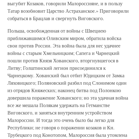
выгубит Козаков, говорили Малороссияне, и в пользу
Татар возобновит Царство Астраханское.» Приговорили
собраться в Брацлав и свергнуть Виговского.
Польша, освобожденная от войны с Швециею
приближавшимся Оливским миром, обратила войска
свои против России. Эта война была для нес удачнее
войны с старым Хмельницким; Сапега и Чарнецкий
пошли против Князя Хованского, вторгнувшегося в
Литву; Голштинский легион присоединился к
Чарнецкому. Хованский был отбит Юдицким от Замка
Ляховицкого; Поляновский разбил под Слонимом один
из отрядов Княжеских; наконец битва под Полонкою
довершила поражение Хованского; но эта удачная война
все же мешала Полякам удержать на Гетманстве
Виговского, и заняться внутренним устройством
Малороссии. И тогда это очень было бы легко для
Республики; не говоря о поражении козаков и Кн.
Трубецкого под Конотопом, Малороссия была утомлена