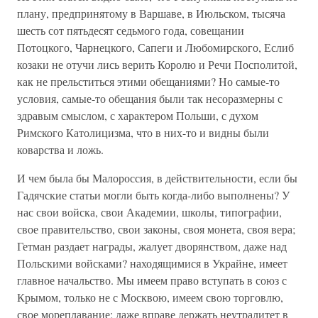
плану, предпринятому в Варшаве, в Июльском, тысяча
шесть сот пятьдесят седьмого года, совещании
Потоцкого, Чарнецкого, Сапеги и Любомирского, Еслиб
козаки не отучи лись верить Королю и Речи Посполитой,
как не прельститься этими обещаниями? Но самые-то
условия, самые-то обещания были так несоразмерны с
здравым смыслом, с характером Польши, с духом
Римского Католицизма, что в них-то и видны были
коварства и ложь.
И чем была бы Малороссия, в действительности, если бы
Гадячские статьи могли быть когда-либо выполнены? У
нас свои войска, свои Академии, школы, типографии,
свое правительство, свои законы, своя монета, своя вера;
Гетман раздает награды, жалует дворянством, даже над
Польскими войсками? находящимися в Украйне, имеет
главное начальство. Мы имеем право вступать в союз с
Крымом, только не с Москвою, имеем свою торговлю,
свое мореплавание; даже вправе держать неутралитет в