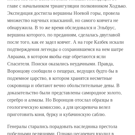
главе с начальником триангуляции полковником Ходзько.
Экспедиция достигла вершины Ноевой горы, провела
множество научных изысканий, но самого ковчега не
обнаружила. В то же время обследовался и Эльбрус,
вершина которого, по преданиям, сделалась двуглавой
после того, как ее задел ковчег. А на горе Казбек искали
подтверждения легенды о сохранившемся на нем шатре
Авраама, в котором якобы еще обретаются ясли
Спасителя. Поиски оказались неудачными. Правда,
Воронцову сообщили о пещерах, ведущих будто бы в
подземное царство, в котором хранятся несметные
сокровища и обитают вечно обольстительные девы. В
доказательство были представлены самородное золото,
серебро и алмазы. Но Воронцов отослал образцы в
геологическую комиссию, а для цесаревича велел
приготовить коня, бурку и кубачинскую саблю.
Генералы старались порадовать наследника престола
победными реляциями. Однако цесаревич входил в