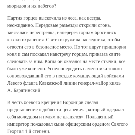
мюридов и их набегов?
Партия горцев выскочила из леса, как всегда,
неожиданно. Передовые разъезды открыли огонь,
завязалась перестрелка, наперерез горцам бросились
казаки охранения. Свита окружила наследника, чтобы
отвести его в безопасное место. Но тот вдруг пришпорил
коня и сам поскакал навстречу горцам, приказав свите
следовать за ним. Когда он оказался на месте стычки, все
было уже кончено. Успел опередить наместника только
сопровождавший его в поездке командующий войсками
Левого фланга Кавказской линии генерал-майор князь
А. Барятинский.
В честь боевого крещения Воронцов сделал
представление о доблести цесаревича, который «держал
себя молодцом и пулям не кланялся». Польщенный
император пожаловал сына офицерским орденом Святого
Георгия 4-й степени.