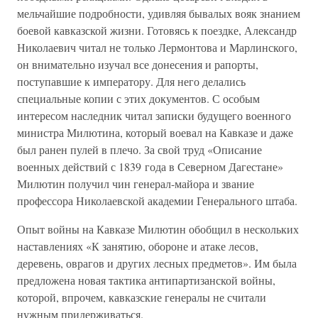
мельчайшие подробности, удивляя бывалых вояк знанием
боевой кавказской жизни. Готовясь к поездке, Александр
Николаевич читал не только Лермонтова и Марлинского,
он внимательно изучал все донесения и рапорты,
поступавшие к императору. Для него делались
специальные копии с этих документов. С особым
интересом наследник читал записки будущего военного
министра Милютина, который воевал на Кавказе и даже
был ранен пулей в плечо. За свой труд «Описание
военных действий с 1839 года в Северном Дагестане»
Милютин получил чин генерал-майора и звание
профессора Николаевской академии Генерального штаба.
Опыт войны на Кавказе Милютин обобщил в нескольких
наставлениях «К занятию, обороне и атаке лесов,
деревень, оврагов и других лесных предметов». Им была
предложена новая тактика антипартизанской войны,
которой, впрочем, кавказские генералы не считали
нужным придерживаться.