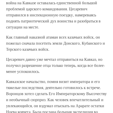
война на Кавказе оставалась единственной большой
проблемой царского командования. Цесаревич
отправился в инспекционную поездку, намереваясь
поднять патриотический дух воинства и разобраться в
ситуации на месте.
Как главный наказной атаман всех казачьих войск, он
пожелал сначала посетить земли Донского, Кубанского и
Терского казачьих войск.
Цесаревич давно уже мечтал отправиться на Кавказ, но
получил разрешение отца только теперь, когда все более-
менее успокоилось.
Кавказское начальство, помня визит императора и его
тяжелые последствия, деятельно готовилось к встрече.
Воронцов хотел сделать Его Императорскому Высочеству
и необычный сюрприз. Как человек впечатлительный и
увлекающийся, он вздумал отыскать на Арарате остатки
Ноева ковчега. Была послана большая экспедиция во