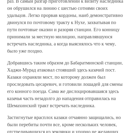
раз. В самый разгар приготовлений к визиту наследника
он обрушился на линию с шестью сотнями своих
удальцов. Легко прорвав кордоны, наиб демонстративно
двинулся по почтовому тракту к Нухе, захватывая по
пути почтовые оказии и разоряя станции. Его конницу
принимали за местную милицию, направлявшуюся
встречать наследника, а когда выяснялось что к чему,
было уже поздно.
Добравшись таким образом до Бабаратминской станции,
Хаджи-Мурад атаковал стоявший здесь казачий пост.
Казаки охраняли мост, по которому должен был
проследовать цесаревич, и готовили лошадей для смены
его конного поезда. Сама же дислоцировавшаяся здесь
казачья часть незадолго до нападения отправилась на
Шемахинский тракт встречать наследника.
Застигнутые врасплох казаки отчаянно защищались, но
были перебиты почти все, кроме нескольких человек,
отстреливавшихся из землянки и упорно не желавших