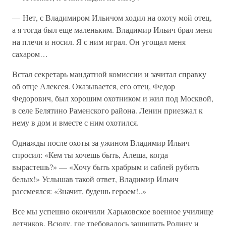
— Нет, с Владимиром Ильичом ходил на охоту мой отец,
а я тогда был еще маленьким. Владимир Ильич брал меня
на плечи и носил. Я с ним играл. Он угощал меня
сахаром…
Встал секретарь мандатной комиссии и зачитал справку
об отце Алексея. Оказывается, его отец, Федор
Федорович, был хорошим охотником и жил под Москвой,
в селе Белятино Раменского района. Ленин приезжал к
нему в дом и вместе с ним охотился.
Однажды после охоты за ужином Владимир Ильич
спросил: «Кем ты хочешь быть, Алеша, когда
вырастешь?» — «Хочу быть храбрым и саблей рубить
белых!» Услышав такой ответ, Владимир Ильич
рассмеялся: «Значит, будешь героем!..»
Все мы успешно окончили Харьковское военное училище
летчиков. Всюду, где требовалось защищать Родину и