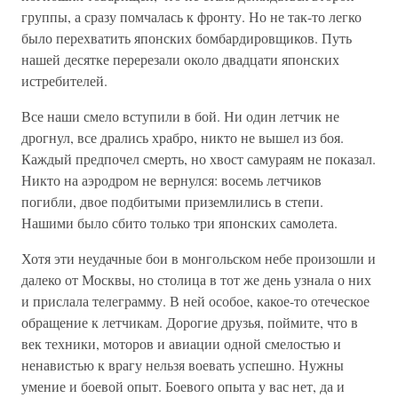
группы, а сразу помчалась к фронту. Но не так-то легко
было перехватить японских бомбардировщиков. Путь
нашей десятке перерезали около двадцати японских
истребителей.
Все наши смело вступили в бой. Ни один летчик не
дрогнул, все дрались храбро, никто не вышел из боя.
Каждый предпочел смерть, но хвост самураям не показал.
Никто на аэродром не вернулся: восемь летчиков
погибли, двое подбитыми приземлились в степи.
Нашими было сбито только три японских самолета.
Хотя эти неудачные бои в монгольском небе произошли и
далеко от Москвы, но столица в тот же день узнала о них
и прислала телеграмму. В ней особое, какое-то отеческое
обращение к летчикам. Дорогие друзья, поймите, что в
век техники, моторов и авиации одной смелостью и
ненавистью к врагу нельзя воевать успешно. Нужны
умение и боевой опыт. Боевого опыта у вас нет, да и