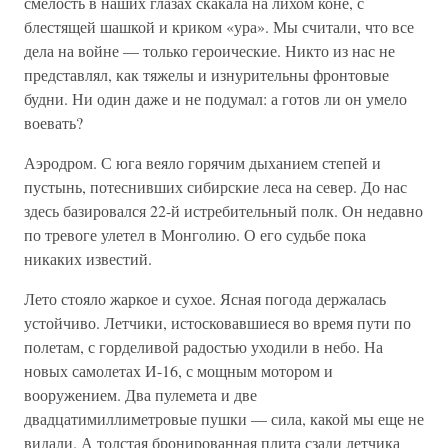
смелость в наших глазах скакала на лихом коне, с
блестящей шашкой и криком «ура». Мы считали, что все
дела на войне — только героические. Никто из нас не
представлял, как тяжелы и изнурительны фронтовые
будни. Ни один даже и не подумал: а готов ли он умело
воевать?
Аэродром. С юга веяло горячим дыханием степей и
пустынь, потеснивших сибирские леса на север. До нас
здесь базировался 22-й истребительный полк. Он недавно
по тревоге улетел в Монголию. О его судьбе пока
никаких известий.
Лето стояло жаркое и сухое. Ясная погода держалась
устойчиво. Летчики, истосковавшиеся во время пути по
полетам, с горделивой радостью уходили в небо. На
новых самолетах И-16, с мощным мотором и
вооружением. Два пулемета и две
двадцатимиллиметровые пушки — сила, какой мы еще не
видали. А толстая бронированная плита сзади летчика