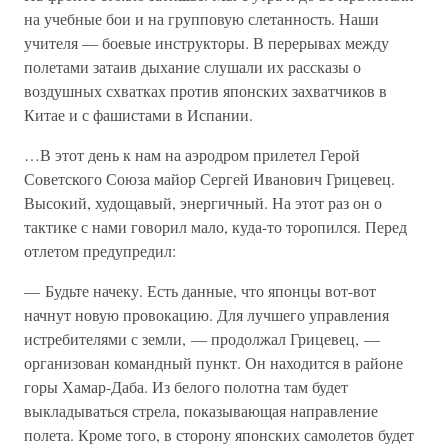
на учебные бои и на групповую слетанность. Наши
учителя — боевые инструкторы. В перерывах между
полетами затаив дыхание слушали их рассказы о
воздушных схватках против японских захватчиков в
Китае и с фашистами в Испании.
…В этот день к нам на аэродром прилетел Герой
Советского Союза майор Сергей Иванович Грицевец.
Высокий, худощавый, энергичный. На этот раз он о
тактике с нами говорил мало, куда-то торопился. Перед
отлетом предупредил:
— Будьте начеку. Есть данные, что японцы вот-вот
начнут новую провокацию. Для лучшего управления
истребителями с земли, — продолжал Грицевец, —
организован командный пункт. Он находится в районе
горы Хамар-Даба. Из белого полотна там будет
выкладываться стрела, показывающая направление
полета. Кроме того, в сторону японских самолетов будет