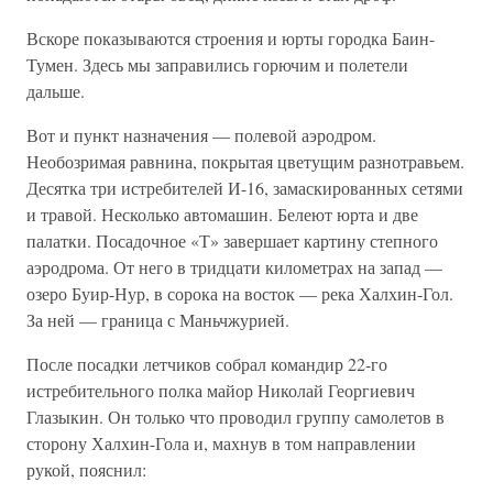
Вскоре показываются строения и юрты городка Баин-
Тумен. Здесь мы заправились горючим и полетели
дальше.
Вот и пункт назначения — полевой аэродром.
Необозримая равнина, покрытая цветущим разнотравьем.
Десятка три истребителей И-16, замаскированных сетями
и травой. Несколько автомашин. Белеют юрта и две
палатки. Посадочное «Т» завершает картину степного
аэродрома. От него в тридцати километрах на запад —
озеро Буир-Нур, в сорока на восток — река Халхин-Гол.
За ней — граница с Маньчжурией.
После посадки летчиков собрал командир 22-го
истребительного полка майор Николай Георгиевич
Глазыкин. Он только что проводил группу самолетов в
сторону Халхин-Гола и, махнув в том направлении
рукой, пояснил: