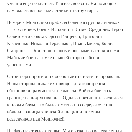
умения еще не хватает. Учитесь воевать. На помощь к
вам вылетают боевые летчики-инструкторы.
Вскоре в Монголию прибыла большая группа летчиков
— участников боев в Испании и Китае. Среди них Герои
Советского Союза Сергей Грицевец, Григорий
Кравченко, Николай Герасимов, Иван Лакеев, Борис
Смирнов… Они стали нашими боевыми наставниками.
Майские бои на земле с нашей стороны были
успешными.
С той поры противник особой активности не проявлял.
Наша сторона. никаких поводов для обострения
обстановки, разумеется, не давала. Войска близко к
границе не подтягивались. Однако противник готовился
к новым боям, что было заметно по сосредоточению
вблизи границы японской авиации и полетам
разведчиков над Монголией.
На фронте стояло затишье. Мы с утра и до вечера летали