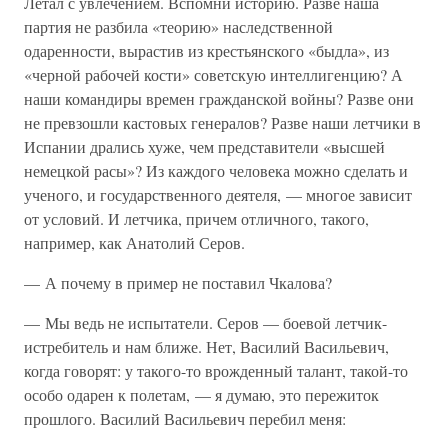
Летал с увлечением. Вспомни историю. Разве наша
партия не разбила «теорию» наследственной
одаренности, вырастив из крестьянского «быдла», из
«черной рабочей кости» советскую интеллигенцию? А
наши командиры времен гражданской войны? Разве они
не превзошли кастовых генералов? Разве наши летчики в
Испании дрались хуже, чем представители «высшей
немецкой расы»? Из каждого человека можно сделать и
ученого, и государственного деятеля, — многое зависит
от условий. И летчика, причем отличного, такого,
например, как Анатолий Серов.
— А почему в пример не поставил Чкалова?
— Мы ведь не испытатели. Серов — боевой летчик-
истребитель и нам ближе. Нет, Василий Васильевич,
когда говорят: у такого-то врожденный талант, такой-то
особо одарен к полетам, — я думаю, это пережиток
прошлого. Василий Васильевич перебил меня: