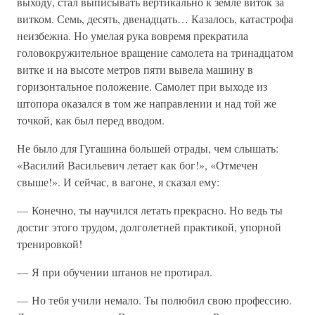
выходу, стал выписывать вертикально к земле виток за
витком. Семь, десять, двенадцать… Казалось, катастрофа
неизбежна. Но умелая рука вовремя прекратила
головокружительное вращение самолета на тринадцатом
витке и на высоте метров пяти вывела машину в
горизонтальное положение. Самолет при выходе из
штопора оказался в том же направлении и над той же
точкой, как был перед вводом.
Не было для Гугашина большей отрады, чем слышать:
«Василий Васильевич летает как бог!», «Отмечен
свыше!». И сейчас, в вагоне, я сказал ему:
— Конечно, ты научился летать прекрасно. Но ведь ты
достиг этого трудом, долголетней практикой, упорной
тренировкой!
— Я при обучении штанов не протирал.
— Но тебя учили немало. Ты полюбил свою профессию.