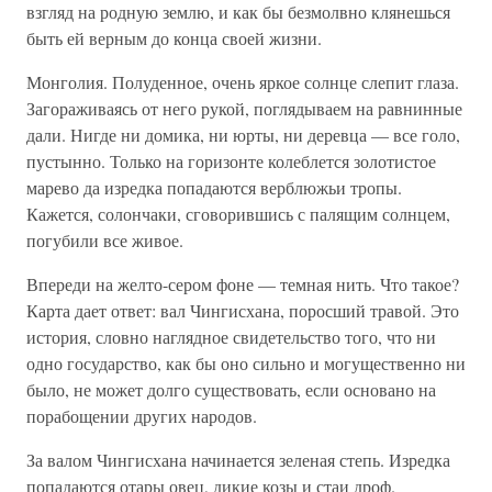
взгляд на родную землю, и как бы безмолвно клянешься
быть ей верным до конца своей жизни.
Монголия. Полуденное, очень яркое солнце слепит глаза.
Загораживаясь от него рукой, поглядываем на равнинные
дали. Нигде ни домика, ни юрты, ни деревца — все голо,
пустынно. Только на горизонте колеблется золотистое
марево да изредка попадаются верблюжьи тропы.
Кажется, солончаки, сговорившись с палящим солнцем,
погубили все живое.
Впереди на желто-сером фоне — темная нить. Что такое?
Карта дает ответ: вал Чингисхана, поросший травой. Это
история, словно наглядное свидетельство того, что ни
одно государство, как бы оно сильно и могущественно ни
было, не может долго существовать, если основано на
порабощении других народов.
За валом Чингисхана начинается зеленая степь. Изредка
попадаются отары овец, дикие козы и стаи дроф.