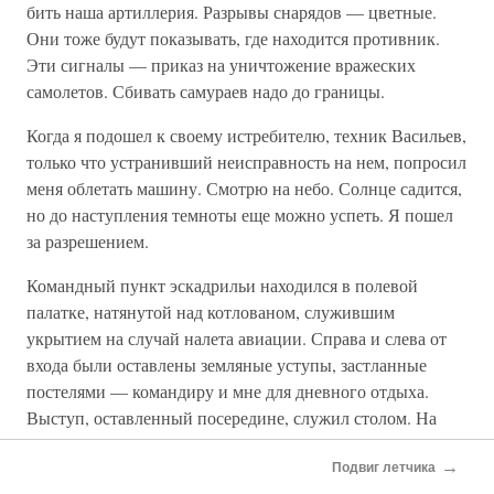
бить наша артиллерия. Разрывы снарядов — цветные.
Они тоже будут показывать, где находится противник.
Эти сигналы — приказ на уничтожение вражеских
самолетов. Сбивать самураев надо до границы.
Когда я подошел к своему истребителю, техник Васильев,
только что устранивший неисправность на нем, попросил
меня облетать машину. Смотрю на небо. Солнце садится,
но до наступления темноты еще можно успеть. Я пошел
за разрешением.
Командный пункт эскадрильи находился в полевой
палатке, натянутой над котлованом, служившим
укрытием на случай налета авиации. Справа и слева от
входа были оставлены земляные уступы, застланные
постелями — командиру и мне для дневного отдыха.
Выступ, оставленный посередине, служил столом. На
нем телефон. Телефонист сидел на двух патронных
→
ящиках. В жару борта палатки поднимались, и она
Подвиг летчика