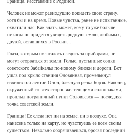
Граница. Расставание с Родиной.
Человек не может равнодушно покидать свою страну,
хотя бы и на время. Новые чувства, ранее не испытанные,
охватили нас. Как знать, может, кому-то уже больше
никогда не придется увидеть родную землю, любимых,
друзей, оставшихся в России…
Глаза, которым полагалось следить за приборами, не
могут оторваться от земли. Голые, пустынные сопки
советского Забайкалья по-новому близки и дороги. Вот
ушла под крыло станция Оловянная, промелькнул
извилистой лентой Онон, блеснула речка Борзя. Наконец,
окруженный со всех сторон желтеющими солончаками,
проплыл пограничный пункт Соловьевск — последняя
точка советской земли.
Граница! Ее следа нет ни на земле, ни в воздухе. Она
нанесена только на карту, но чувствуешь ее всем своим
существом. Невольно оборачиваешься, бросая последний