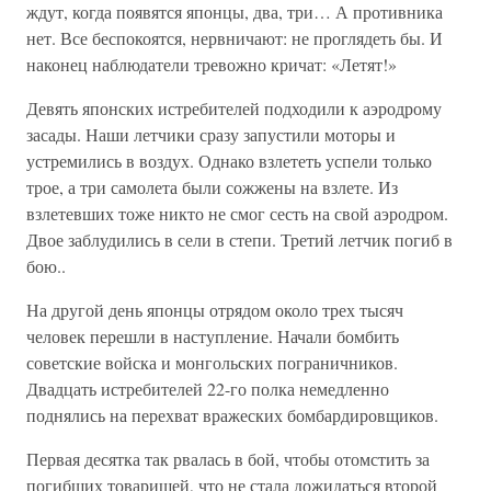
ждут, когда появятся японцы, два, три… А противника
нет. Все беспокоятся, нервничают: не проглядеть бы. И
наконец наблюдатели тревожно кричат: «Летят!»
Девять японских истребителей подходили к аэродрому
засады. Наши летчики сразу запустили моторы и
устремились в воздух. Однако взлететь успели только
трое, а три самолета были сожжены на взлете. Из
взлетевших тоже никто не смог сесть на свой аэродром.
Двое заблудились в сели в степи. Третий летчик погиб в
бою..
На другой день японцы отрядом около трех тысяч
человек перешли в наступление. Начали бомбить
советские войска и монгольских пограничников.
Двадцать истребителей 22-го полка немедленно
поднялись на перехват вражеских бомбардировщиков.
Первая десятка так рвалась в бой, чтобы отомстить за
погибших товарищей, что не стала дожидаться второй