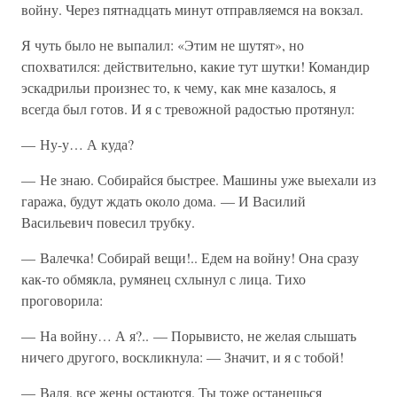
войну. Через пятнадцать минут отправляемся на вокзал.
Я чуть было не выпалил: «Этим не шутят», но
спохватился: действительно, какие тут шутки! Командир
эскадрильи произнес то, к чему, как мне казалось, я
всегда был готов. И я с тревожной радостью протянул:
— Ну-у… А куда?
— Не знаю. Собирайся быстрее. Машины уже выехали из
гаража, будут ждать около дома. — И Василий
Васильевич повесил трубку.
— Валечка! Собирай вещи!.. Едем на войну! Она сразу
как-то обмякла, румянец схлынул с лица. Тихо
проговорила:
— На войну… А я?.. — Порывисто, не желая слышать
ничего другого, воскликнула: — Значит, и я с тобой!
— Валя, все жены остаются. Ты тоже останешься