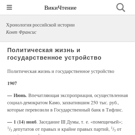
ВикиЧтение
Хронология российской истории
Конт Франсис
Политическая жизнь и
государственное устройство
Политическая жизнь и государственное устройство
1907
— Июнь
. Впечатляющая экспроприация, осуществленная
социал-демократом Камо, захватившим 250 тыс. руб.,
которые перевозили в Государственный банк в Тифлис.
— 1 (14) нояб
. Заседание III Думы, т. е. «помещичьей»;
1
1
/
депутатов от правых и крайне правых партий,
/
от
3
3
1