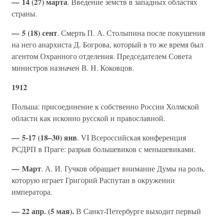
— 14 (27) марта
. Введение земств в западных областях
страны.
— 5 (18) сент
. Смерть П. А. Столыпина после покушения
на него анархиста Д. Богрова, который в то же время был
агентом Охранного отделения. Председателем Совета
министров назначен В. Н. Коковцов.
1912
Польша: присоединение к собственно России Холмской
области как исконно русской и православной.
— 5-17 (18–30) янв
. VI Всероссийская конференция
РСДРП в Праге: разрыв большевиков с меньшевиками.
— Март
. А. И. Гучков обращает внимание Думы на роль,
которую играет Григорий Распутан в окружении
императора.
— 22 апр. (5 мая).
В Санкт-Петербурге выходит первый