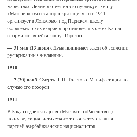
марксизма. Ленин в ответ на это публикует книгу
«Материализм и эмпириокритицизм» и в 1911
организует в Лонжюмо, под Парижем, школу
большевистских кадров в противовес школе на Капри,
сформировавшейся вокруг Горького.
— 31 мая (13 июня)
. Дума принимает закон об усилении
русификации Финляндии.
1910
— 7 (20) нояб
. Смерть Л. Н. Толстого. Манифестации по
случаю его похорон.
1911
В Баку создается партия «Мусават» («Равенство»),
поначалу социалистического толка, затем ставшая
партией азербайджанских националистов.