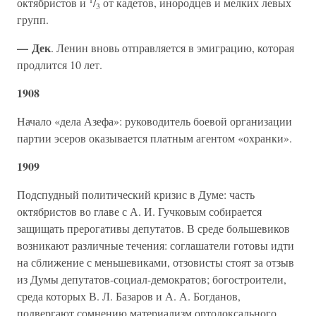
октябристов и
/
от кадетов, инородцев и мелких левых
3
групп.
— Дек
. Ленин вновь отправляется в эмиграцию, которая
продлится 10 лет.
1908
Начало «дела Азефа»: руководитель боевой организации
партии эсеров оказывается платным агентом «охранки».
1909
Подспудный политический кризис в Думе: часть
октябристов во главе с А. И. Гучковым собирается
защищать прерогативы депутатов. В среде большевиков
возникают различные течения: соглашатели готовы идти
на сближение с меньшевиками, отзовисты стоят за отзыв
из Думы депутатов-социал-демократов; богостроители,
среда которых В. Л. Базаров и А. А. Богданов,
подвергают сомнению материализм ортодоксального