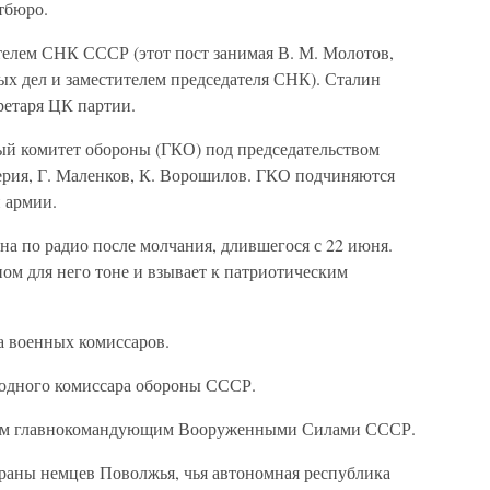
тбюро.
ателем СНК СССР (этот пост занимая В. М. Молотов,
ых дел и заместителем председателя СНК). Сталин
ретаря ЦК партии.
ый комитет обороны (ГКО) под председательством
Берия, Г. Маленков, К. Ворошилов. ГКО подчиняются
и армии.
на по радио после молчания, длившегося с 22 июня.
ом для него тоне и взывает к патриотическим
та военных комиссаров.
родного комиссара обороны СССР.
ным главнокомандующим Вооруженными Силами СССР.
страны немцев Поволжья, чья автономная республика