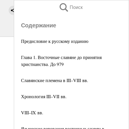
Поиск
Содержание
Предисловие к русскому изданию
Глава 1. Восточные славяне до принятия
христианства. До 979
Славянские племена в III–VIII вв.
Хронология III–VII вв.
VIII–IX вв.
Языческие верования восточных славян в