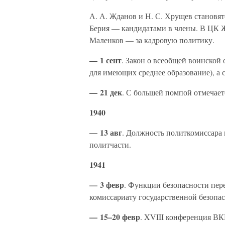
А. А. Жданов и Н. С. Хрущев становя
Берия — кандидатами в члены. В ЦК Жд
Маленков — за кадровую политику.
— 1 сент
. Закон о всеобщей воинской 
для имеющих среднее образование), а с
— 21 дек
. С большей помпой отмечаетс
1940
— 13 авг
. Должность политкомиссара 
политчасти.
1941
— 3 февр
. Функции безопасности пе
комиссариату государственной безопас
— 15–20 февр
. XVIII конференция ВК