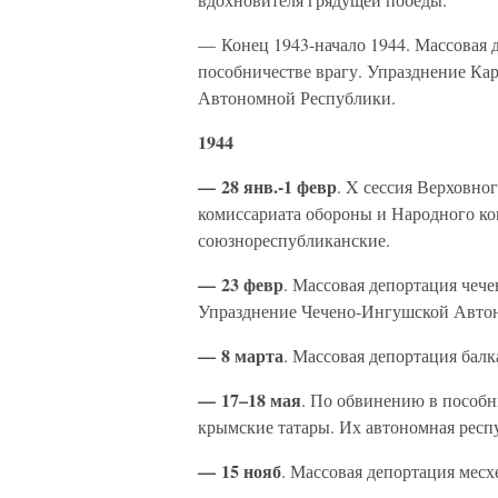
— Конец 1943-начало 1944. Массовая 
пособничестве врагу. Упразднение Ка
Автономной Республики.
1944
— 28 янв.-1 февр
. X сессия Верховно
комиссариата обороны и Народного ко
союзнореспубликанские.
— 23 февр
. Массовая депортация чеч
Упразднение Чечено-Ингушской Авто
— 8 марта
. Массовая депортация балк
— 17–18 мая
. По обвинению в пособ
крымские татары. Их автономная респ
— 15 нояб
. Массовая депортация месх