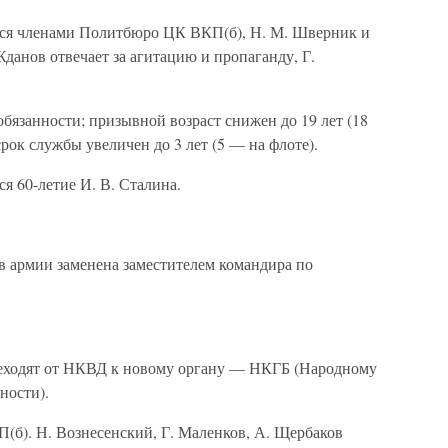
тся членами Политбюро ЦК ВКП(б), Н. М. Шверник и
анов отвечает за агитацию и пропаганду, Г.
обязанности; призывной возраст снижен до 19 лет (18
рок службы увеличен до 3 лет (5 — на флоте).
я 60-летие И. В. Сталина.
в армии заменена заместителем командира по
реходят от НКВД к новому органу — НКГБ (Народному
ности).
П(б). Н. Вознесенский, Г. Маленков, А. Щербаков