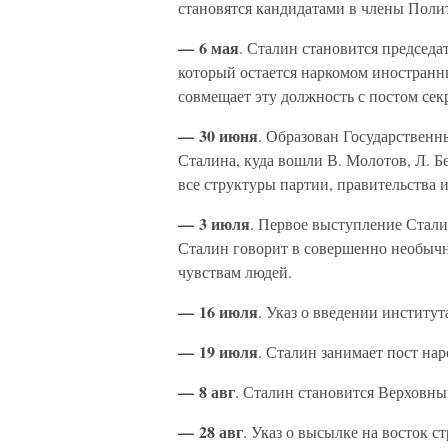
становятся кандидатами в члены Поли
— 6 мая
. Сталин становится председ
который остается наркомом иностранн
совмещает эту должность с постом сек
— 30 июня
. Образован Государственн
Сталина, куда вошли В. Молотов, Л. 
все структуры партии, правительства 
— 3 июля
. Первое выступление Стали
Сталин говорит в совершенно необычн
чувствам людей.
— 16 июля
. Указ о введении институ
— 19 июля
. Сталин занимает пост на
— 8 авг
. Сталин становится Верхов
— 28 авг
. Указ о высылке на восток 