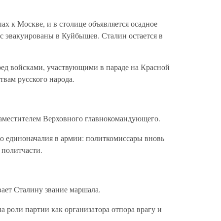
ах к Москве, и в столице объявляется осадное
с эвакуированы в Куйбышев. Сталин остается в
ред войсками, участвующими в параде на Красной
твам русского народа.
 заместителем Верховного главнокомандующего.
го единоначалия в армии: политкомиссары вновь
 политчасти.
вает Сталину звание маршала.
на роли партии как организатора отпора врагу и