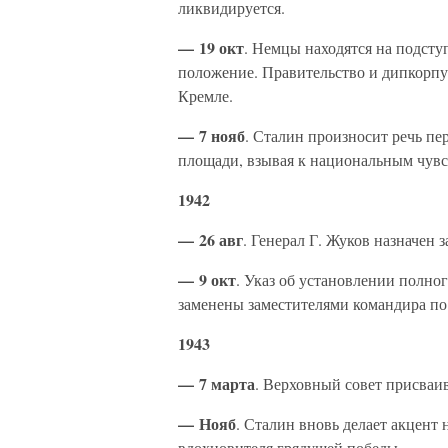
ликвидируется.
— 19 окт
. Немцы находятся на подступ
положение. Правительство и дипкорпу
Кремле.
— 7 нояб
. Сталин произносит речь пе
площади, взывая к национальным чувс
1942
— 26 авг
. Генерал Г. Жуков назначен
— 9 окт
. Указ об установлении полно
заменены заместителями командира по
1943
— 7 марта
. Верховный совет присваи
— Нояб
. Сталин вновь делает акцент 
вдохновителя грядущей победы.