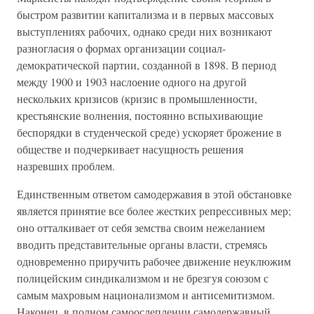
быстром развитии капитализма и в первых массовых
выступлениях рабочих, однако среди них возникают
разногласия о формах организации социал-
демократической партии, созданной в 1898. В период
между 1900 и 1903 наслоение одного на другой
нескольких кризисов (кризис в промышленности,
крестьянские волнения, постоянно вспыхивающие
беспорядки в студенческой среде) ускоряет брожение в
обществе и подчеркивает насущность решения
назревших проблем.
Единственным ответом самодержавия в этой обстановке
является принятие все более жестких репрессивных мер;
оно отталкивает от себя земства своим нежеланием
вводить представительные органы власти, стремясь
одновременно приручить рабочее движение неуклюжим
полицейским синдикализмом и не брезгуя союзом с
самым махровым национализмом и антисемитизмом.
Наконец, в полном самоослеплении самодержавный