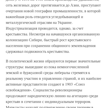
сеть железных дорог протягивается до Азии, проступают
очертания новой географии промышленности, в которой
важнейшая роль отводится угледобывающей и
металлургической отраслям на Украине.
Индустриализация проводится, однако, за счет
крестьянства. Несмотря на начавшуюся организованную
колонизацию Сибири, быстрый рост крестьянского
населения при сохранении общинного землевладения
сдерживал подвижность крестьянства.
В политической жизни образуются первые значительные
структуры: вышедшие из пока немногочисленной
земской и буржуазной среды либералы стремятся к
реальному участию в управлении страной, и их наиболее
активные представители создают в 1903 «Союз
освобождения». Социалисты-революционеры
продолжают народническую линию на агитацию среди
крестьян в сочетании с индивидуальным террором.
Марксисты находят подтверждение своим теориям в