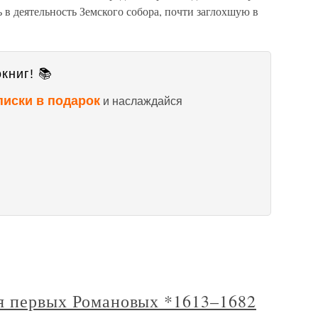
в деятельность Земского собора, почти заглохшую в
книг! 📚
писки в подарок
и наслаждайся
ия первых Романовых *1613–1682