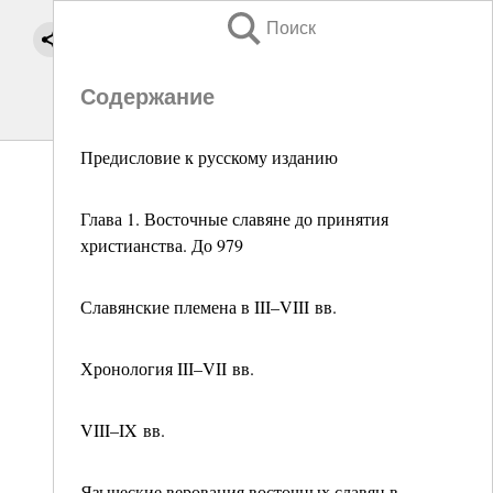
Поиск
Содержание
Предисловие к русскому изданию
Глава 1. Восточные славяне до принятия
христианства. До 979
Славянские племена в III–VIII вв.
Хронология III–VII вв.
VIII–IX вв.
Языческие верования восточных славян в