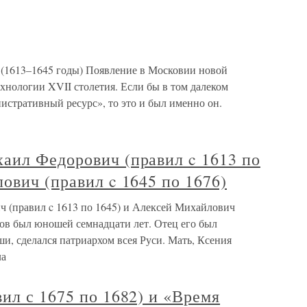
1613–1645 годы) Появление в Московии новой
хнологии XVII столетия. Если бы в том далеком
истративный ресурс», то это и был именно он.
аил Федорович (правил c 1613 по
ович (правил c 1645 по 1676)
 (правил c 1613 по 1645) и Алексей Михайлович
нов был юношей семнадцати лет. Отец его был
и, сделался патриархом всея Руси. Мать, Ксения
ла
ил с 1675 по 1682) и «Время