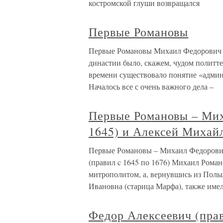
костромской глуши возвращался
Первые Романовы
Первые Романовы Михаил Федорович (
династии было, скажем, чудом политте
времени существовало понятие «админ
Началось все с очень важного дела –
Первые Романовы – Мих
1645) и Алексей Михайл
Первые Романовы – Михаил Федорович
(правил c 1645 по 1676) Михаил Рома
митрополитом, а, вернувшись из Польш
Ивановна (старица Марфа), также име
Федор Алексеевич (прав