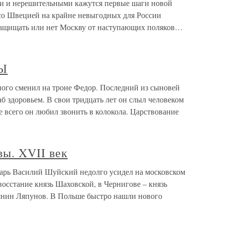
и и нерешительными кажутся первые шаги новой
со Швецией на крайне невыгодных для России
защищать или нет Москву от наступающих поляков…
Ы
 сменил на троне Федор. Последний из сыновей
б здоровьем. В свои тридцать лет он слыл человеком
 всего он любил звонить в колокола. Царствование
ы. XVII век
арь Василий Шуйский недолго усидел на московском
восстание князь Шаховской, в Чернигове – князь
рянин Ляпунов. В Польше быстро нашли нового