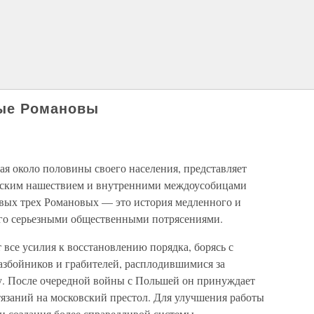
вые Романовы
я около половины своего населения, представляет
ьским нашествием и внутренними междоусобицами
рвых трех Романовых — это история медленного и
ого серьезными общественными потрясениями.
все усилия к восстановлению порядка, борясь с
азбойников и грабителей, расплодившимися за
. После очередной войны с Польшей он принуждает
тязаний на московский престол. Для улучшения работы
и создания более справедливой системы