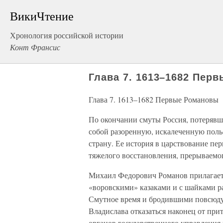
ВикиЧтение
Хронология российской истории
Конт Франсис
Глава 7. 1613–1682 Пер
Глава 7. 1613–1682 Первые Романовы
По окончании смуты Россия, потерявша
собой разоренную, искалеченную пол
страну. Ее история в царствование пе
тяжелого восстановления, прерываем
Михаил Федорович Романов прилагает 
«воровскими» казаками и с шайками р
Смутное время и бродившими повсюду
Владислава отказаться наконец от при
органов государственного управления 