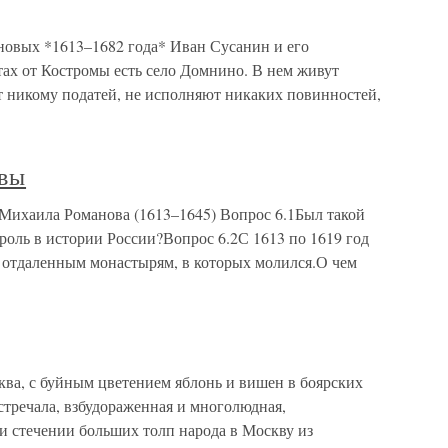
новых *1613–1682 года* Иван Сусанин и его
тах от Костромы есть село Домнино. В нем живут
т никому податей, не исполняют никаких повинностей,
овы
Михаила Романова (1613–1645) Вопрос 6.1Был такой
роль в истории России?Вопрос 6.2С 1613 по 1619 год
 отдаленным монастырям, в которых молился.О чем
ква, с буйным цветением яблонь и вишен в боярских
 встречала, взбудораженная и многолюдная,
 стечении больших толп народа в Москву из