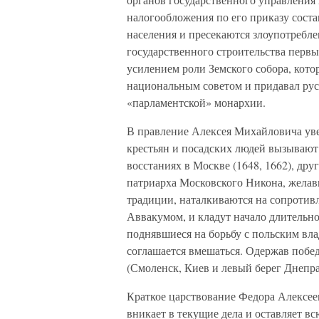
налогообложения по его приказу соста
населения и пресекаются злоупотребле
государственного строительства перв
усилением роли Земского собора, кот
национальным советом и придавал рус
«парламентской» монархии.
В правление Алексея Михайловича ув
крестьян и посадских людей вызывают
восстаниях в Москве (1648, 1662), др
патриарха Московского Никона, желав
традиции, наталкиваются на сопротив
Аввакумом, и кладут начало длительно
поднявшиеся на борьбу с польским вл
соглашается вмешаться. Одержав побе
(Смоленск, Киев и левый берег Днепра
Краткое царствование Федора Алексее
вникает в текущие дела и оставляет в