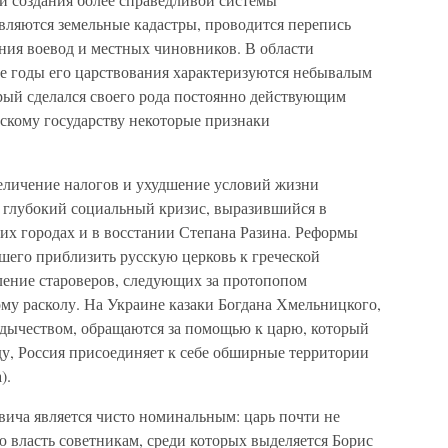
вляются земельные кадастры, проводится перепись
ния воевод и местных чиновников. В области
ые годы его царствования характеризуются небывалым
орый сделался своего рода постоянно действующим
скому государству некоторые признаки
еличение налогов и ухудшение условий жизни
 глубокий социальный кризис, выразившийся в
угих городах и в восстании Степана Разина. Реформы
шего приблизить русскую церковь к греческой
ление староверов, следующих за протопопом
му расколу. На Украине казаки Богдана Хмельницкого,
адычеством, обращаются за помощью к царю, который
ду, Россия присоединяет к себе обширные территории
).
вича является чисто номинальным: царь почти не
сю власть советникам, среди которых выделяется Борис