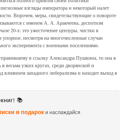
обиться полного приятия своей политики
лигиозные взгляды императора и некоторый налет
ности. Впрочем, меры, свидетельствующие о повороте
язываются с именем А. А. Аракчеева, деспотизм
ачале 20-х: это ужесточение цензуры, чистки в
и упорное, несмотря на многочисленные случаи
ьного эксперимента с военными поселениями.
отправившему в ссылку Александра Пушкина, то она в
 в весьма узких кругах, среди дворянской и
д влиянием западного либерализма и находит выход в
книг! 📚
писки в подарок
и наслаждайся