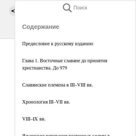
Поиск
Содержание
Предисловие к русскому изданию
Глава 1. Восточные славяне до принятия
христианства. До 979
Славянские племена в III–VIII вв.
Хронология III–VII вв.
VIII–IX вв.
Языческие верования восточных славян в