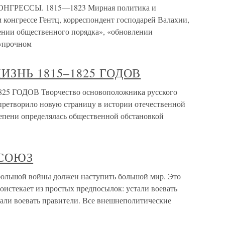
ГРЕССЫ. 1815—1823 Мирная политика и
 конгрессе Гентц, корреспондент господарей Валахии,
ении общественного порядка», «обновлении
 «прочном
ИЗНЬ 1815–1825 ГОДОВ
5 ГОДОВ Творчество основоположника русского
претворило новую страницу в истории отечественной
тепени определялась общественной обстановкой
 СОЮЗ
ьшой войны должен наступить большой мир. Это
оистекает из простых предпосылок: устали воевать
тали воевать правители. Все внешнеполитические