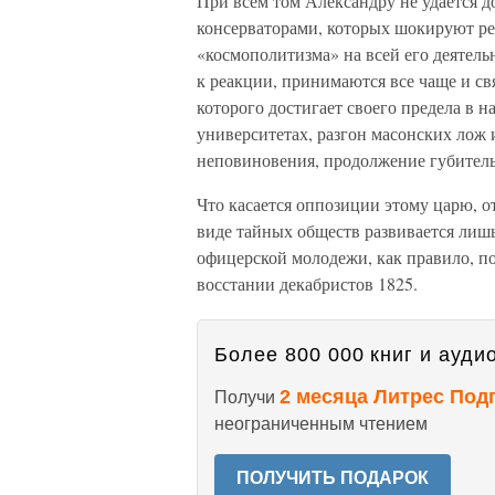
При всем том Александру не удается д
консерваторами, которых шокируют ре
«космополитизма» на всей его деятель
к реакции, принимаются все чаще и св
которого достигает своего предела в н
университетах, разгон масонских лож 
неповиновения, продолжение губител
Что касается оппозиции этому царю, 
виде тайных обществ развивается лишь
офицерской молодежи, как правило, по
восстании декабристов 1825.
Более 800 000 книг и аудио
2 месяца Литрес Под
Получи
неограниченным чтением
ПОЛУЧИТЬ ПОДАРОК