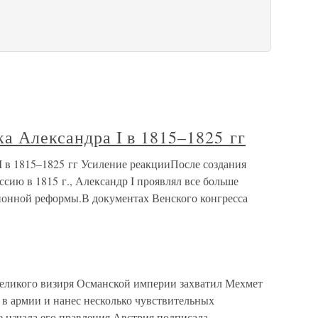
ка Александра I в 1815–1825 гг
I в 1815–1825 гг Усиление реакцииПосле создания
сию в 1815 г., Александр I проявлял все больше
ионной реформы.В документах Венского конгресса
еликого визиря Османской империи захватил Мехмет
в армии и нанес несколько чувствительных
е начала его правления Австрия подписала