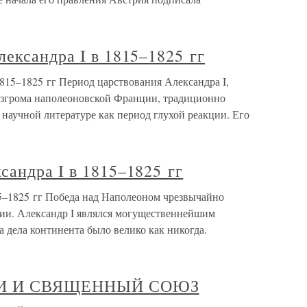
ександра I в 1815–1825 гг
815–1825 гг Период царствования Александра I,
азгрома наполеоновской Франции, традиционно
 научной литературе как период глухой реакции. Его
андра I в 1815–1825 гг
5–1825 гг Победа над Наполеоном чрезвычайно
ии. Александр I являлся могущественнейшим
 дела континента было велико как никогда.
ЕКИ И СВЯЩЕННЫЙ СОЮЗ