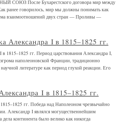
ЫЙ СОЮЗ После Бухарестского договора мир между
Как ранее говорилось, мир мы должны понимать как
лема взаимоотношений двух стран — Проливы —
ка Александра I в 1815–1825 гг.
I в 1815–1825 гг. Период царствования Александра I,
азгрома наполеоновской Франции, традиционно
 научной литературе как период глухой реакции. Его
Александра I в 1815–1825 гг.
в 1815–1825 гг. Победа над Наполеоном чрезвычайно
ии. Александр I являлся могущественнейшим
 дела континента было велико как никогда