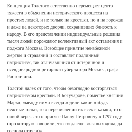
Концепция Толстого естественно перемещает центр
тяжести в объяснении исторического процесса на
простых людей, и не только на крестьян, но и на горожан
и даже на некоторых дворян, сохранивших близость к
народу. В его представлении индивидуальные решения
тысяч людей порождают коллективный акт оставления и
поджога Москвы. Всеобщее принятие неизбежной
жертвы и страданий и составляет подлинный
патриотизм, так отличавшийся от истеричной и
псевдонародной риторики губернатора Москвы, графа
Ростопчина.
Толстой далек от того, чтобы безоглядно восторгаться
патриотизмом крестьян. В Богучарове, поместье княгини
Марьи, «между ними всегда ходили какие-нибудь
неясные толки, то о перечислении их всех в казаки, то о
новой вере… то о присяге Павлу Петровичу в 1797 году
(про которую говорили, что тогда еще воля выходила, да
господа отняли)».