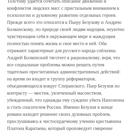
Толстому удается сочетать описание движений и
конфликтов людских масс с пристальным вниманием к
психологии и духовному развитию отдельных героев.
Прежде всего это относится к Пьеру Безухову и Андрею
Болконскому, по природе своей людям ищущим, неуютно
чувствующим себя в окружающем мире и жаждущим
полностью понять жизнь и свое место в ней. Оба
отражают характерные для русского народа соблазны.
Андрей Болконский тяготеет к рационализму, веря, что
все социальные проблемы можно решить путем
тщательно просчитанных административных действий:
на время он входит в группу реформаторов,
объединяющихся вокруг Сперанского. Пьер Безухов по
контрасту — мистик, увлеченный масонством,
убежденный, что однажды ему суждено убить Наполеона
и стать спасителем России. Именно Безухов в конце
романа находит решение своих духовных проблем,
прислушиваясь к чистосердечному учению крестьянина
Платона Каратаева, который проповедует смирение