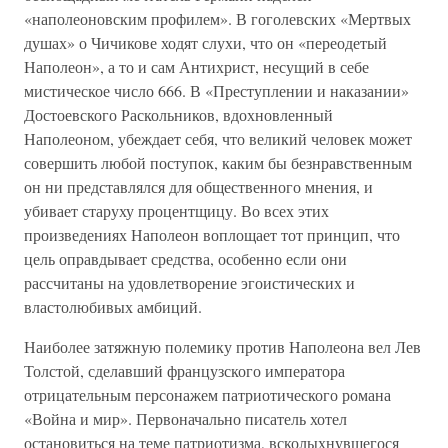
«наполеоновским профилем». В гоголевских «Мертвых
душах» о Чичикове ходят слухи, что он «переодетый
Наполеон», а то и сам Антихрист, несущий в себе
мистическое число 666. В «Преступлении и наказании»
Достоевского Раскольников, вдохновленный
Наполеоном, убеждает себя, что великий человек может
совершить любой поступок, каким бы безнравственным
он ни представлялся для общественного мнения, и
убивает старуху процентщицу. Во всех этих
произведениях Наполеон воплощает тот принцип, что
цель оправдывает средства, особенно если они
рассчитаны на удовлетворение эгоистических и
властолюбивых амбиций.
Наиболее затяжную полемику против Наполеона вел Лев
Толстой, сделавший французского императора
отрицательным персонажем патриотического романа
«Война и мир». Первоначально писатель хотел
остановиться на теме патриотизма, всколыхнувшегося