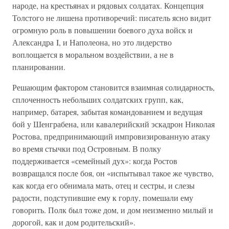
народе, на крестьянах и рядовых солдатах. Концепция
Толстого не лишена противоречий: писатель ясно видит
огромную роль в повышении боевого духа войск и
Александра I, и Наполеона, но это лидерство
воплощается в моральном воздействии, а не в
планировании.
Решающим фактором становится взаимная солидарность,
сплоченность небольших солдатских групп, как,
например, батарея, забытая командованием и ведущая
бой у Шенграбена, или кавалерийский эскадрон Николая
Ростова, предпринимающий импровизированную атаку
во время стычки под Островным. В полку
поддерживается «семейный дух»: когда Ростов
возвращался после боя, он «испытывал такое же чувство,
как когда его обнимала мать, отец и сестры, и слезы
радости, подступившие ему к горлу, помешали ему
говорить. Полк был тоже дом, и дом неизменно милый и
дорогой, как и дом родительский».