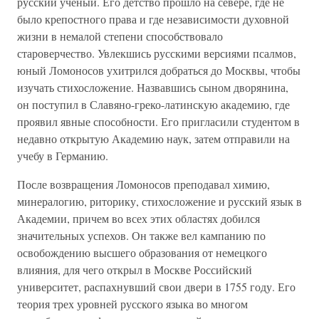
русский ученый. Его детство прошло на севере, где не
было крепостного права и где независимости духовной
жизни в немалой степени способствовало
староверчество. Увлекшись русскими версиями псалмов,
юный Ломоносов ухитрился добраться до Москвы, чтобы
изучать стихосложение. Назвавшись сыном дворянина,
он поступил в Славяно-греко-латинскую академию, где
проявил явные способности. Его пригласили студентом в
недавно открытую Академию наук, затем отправили на
учебу в Германию.
После возвращения Ломоносов преподавал химию,
минералогию, риторику, стихосложение и русский язык в
Академии, причем во всех этих областях добился
значительных успехов. Он также вел кампанию по
освобождению высшего образования от немецкого
влияния, для чего открыл в Москве Российский
университет, распахнувший свои двери в 1755 году. Его
теория трех уровней русского языка во многом