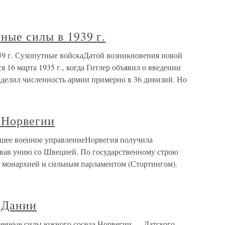
ные силы в 1939 г.
39 г. Сухопутные войскаДатой возникновения новой
 16 марта 1935 г., когда Гитлер объявил о введении
делил численность армии примерно в 36 дивизий. Но
 Норвегии
шее военное управлениеНорвегия получила
орвав унию со Швецией. По государственному строю
й монархией и сильным парламентом (Стортингом).
 Дании
енные силы южного соседа Норвегии — Датского