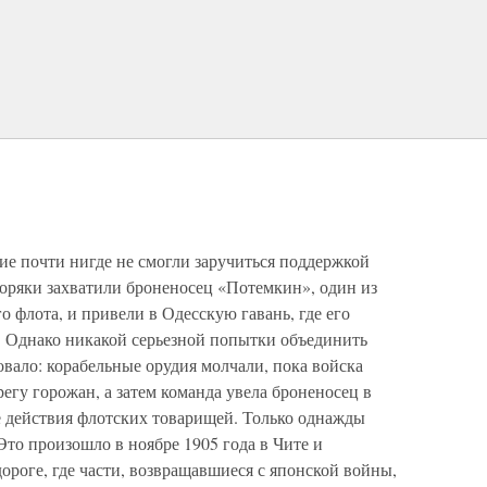
ие почти нигде не смогли заручиться поддержкой
моряки захватили броненосец «Потемкин», один из
флота, и привели в Одесскую гавань, где его
е. Однако никакой серьезной попытки объединить
овало: корабельные орудия молчали, пока войска
егу горожан, а затем команда увела броненосец в
е действия флотских товарищей. Только однажды
Это произошло в ноябре 1905 года в Чите и
ороге, где части, возвращавшиеся с японской войны,