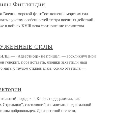
силы Финляндии
и Военно-морской флотСоотношение морских сил
ть с учетом особенностей театра военных действий.
аже в войнах XVIII века соотношение количества
ОРУЖЕННЫЕ СИЛЫ
 — «Адвертисер» не пришел, — воскликнул [мой
н говорит, пора вставать, япошки захватили наш
о мать, с трудом открыв глаза, сонно ответила: —
ектории
ельный порядок, в Киеве. поддерживал, так
Стрельцов”, состоявший из галичан, под командой
ужины добровольцев. До известной степени,