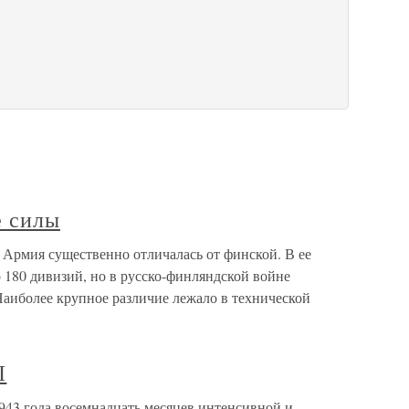
е силы
Армия существенно отличалась от финской. В ее
о 180 дивизий, но в русско-финляндской войне
Наиболее крупное различие лежало в технической
Ы
 года восемнадцать месяцев интенсивной и