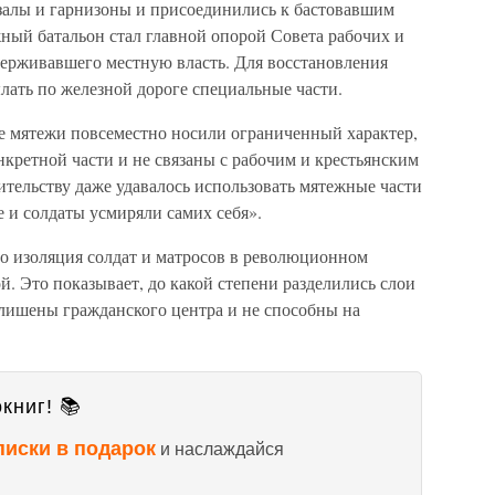
кзалы и гарнизоны и присоединились к бастовавшим
ный батальон стал главной опорой Совета рабочих и
держивавшего местную власть. Для восстановления
лать по железной дороге специальные части.
е мятежи повсеместно носили ограниченный характер,
кретной части и не связаны с рабочим и крестьянским
тельству даже удавалось использовать мятежные части
е и солдаты усмиряли самих себя».
 то изоляция солдат и матросов в революционном
й. Это показывает, до какой степени разделились слои
 лишены гражданского центра и не способны на
книг! 📚
писки в подарок
и наслаждайся