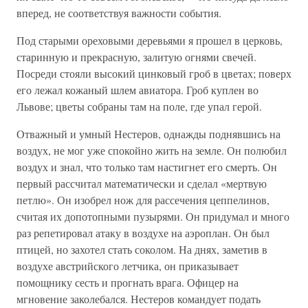
вперед, не соответствуя важности события.
Под старыми ореховыми деревьями я прошел в церковь,
старинную и прекрасную, залитую огнями свечей.
Посреди стояли высокий цинковый гроб в цветах; поверх
его лежал кожаный шлем авиатора. Гроб куплен во
Львове; цветы собраны там на поле, где упал герой.
Отважный и умный Нестеров, однажды поднявшись на
воздух, не мог уже спокойно жить на земле. Он полюбил
воздух и знал, что только там настигнет его смерть. Он
первый рассчитал математически и сделал «мертвую
петлю». Он изобрел нож для рассечения цеппелинов,
считая их допотопными пузырями. Он придумал и много
раз репетировал атаку в воздухе на аэроплан. Он был
птицей, но захотел стать соколом. На днях, заметив в
воздухе австрийского летчика, он приказывает
помощнику сесть и прогнать врага. Офицер на
мгновение заколебался. Нестеров командует подать