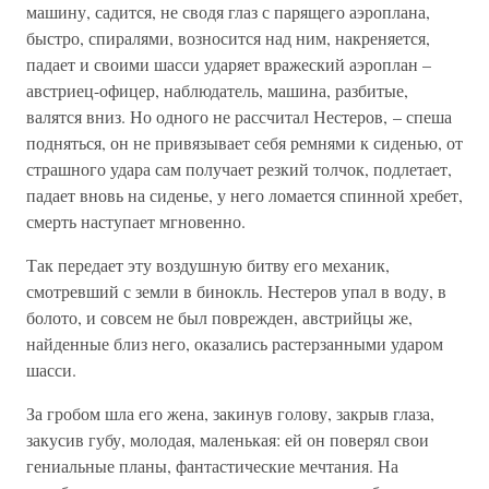
машину, садится, не сводя глаз с парящего аэроплана,
быстро, спиралями, возносится над ним, накреняется,
падает и своими шасси ударяет вражеский аэроплан –
австриец-офицер, наблюдатель, машина, разбитые,
валятся вниз. Но одного не рассчитал Нестеров, – спеша
подняться, он не привязывает себя ремнями к сиденью, от
страшного удара сам получает резкий толчок, подлетает,
падает вновь на сиденье, у него ломается спинной хребет,
смерть наступает мгновенно.
Так передает эту воздушную битву его механик,
смотревший с земли в бинокль. Нестеров упал в воду, в
болото, и совсем не был поврежден, австрийцы же,
найденные близ него, оказались растерзанными ударом
шасси.
За гробом шла его жена, закинув голову, закрыв глаза,
закусив губу, молодая, маленькая: ей он поверял свои
гениальные планы, фантастические мечтания. На