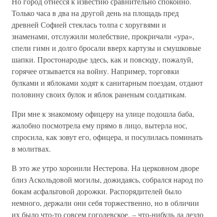
Но город отнесся к известию сравнительно спокойно.
Только часа в два на другой день на площадь пред
древней Софией стеклась толпа с хоругвями и
знаменами, отслужили молебствие, прокричали «ура»,
спели гимн и долго бросали вверх картузы и смушковые
шапки. Простонародье здесь, как и повсюду, пожалуй,
горячее отзывается на войну. Например, торговки
булками и яблоками ходят к санитарным поездам, отдают
половину своих булок и яблок раненым солдатикам.
При мне к знакомому офицеру на улице подошла баба,
жалобно посмотрела ему прямо в лицо, вытерла нос,
спросила, как зовут его, офицера, и посулилась поминать
в молитвах.
В это же утро хоронили Нестерова. На церковном дворе
близ Аскольдовой могилы, дожидаясь, собрался народ по
бокам асфальтовой дорожки. Распорядителей было
немного, держали они себя торжественно, но в обличии
их было что-то совсем гоголевское, – что-нибудь да лезло