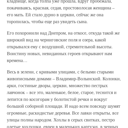
кладбище, когда толпа уже прошла, вдруг пробежала,
покачиваясь, красная, седая, простоволосая женщина –
его мать. Ей стало дурно в церкви, сейчас же она
торопилась, чтобы еще раз увидеть сына.
Его похоронили над Днепром, на откосе, откуда такой же
широкий вид на черниговские поля и озера, какой
открывался ему с воздушной, стремительной высоты.
Воистину новых, невиданных героев открывают нам
времена…
Весь в зелени, с кривыми улицами, с белыми старыми
живописными домами – Владимир-Волынский. Колонки,
арки, гостиные дворы, церкви, множество пестрых
лавчонок – все это, маленькое, белое, старое, теснится и
лепится по косогорам у болотистой речки и вокруг
большой соборной площади. И надо всем повсюду шумят
огромные, раскидистые деревья. Все лавки открыты, все
улицы полны народом. Хохлы в серых свитках, пестро
одетые хохлушки, евреи в маленьких картузах, в черных