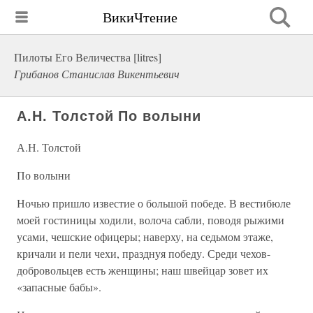
ВикиЧтение
Пилоты Его Величества [litres]
Грибанов Станислав Викентьевич
А.Н. Толстой По волыни
А.Н. Толстой
По волыни
Ночью пришло известие о большой победе. В вестибюле
моей гостиницы ходили, волоча сабли, поводя рыжими
усами, чешские офицеры; наверху, на седьмом этаже,
кричали и пели чехи, празднуя победу. Среди чехов-
добровольцев есть женщины; наш швейцар зовет их
«запасные бабы».