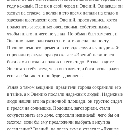
году каждый. Пас их в свой черед и Эвений. Однажды он
заснул на страже, а волки в это время напали на стадо и
зарезали шестьдесят овец. Эвений, проснувшись, хотел
подменить зарезанных овец своими собственными,
чтобы никто ничего не узнал. Но обман был замечен, и
Эвению выкололи глаза за то, что он спал на посту.
Прошло немного времени, в городе случился неурожай;
спросили оракула, оракул сказал: «Эвений невиновен:
боги сами наслали волков на его стадо. Вознаградите
Эвения за себя всем, чего он захочет; а боги вознаградят
его за себя так, что он будет доволен».
Узнав о таком вещании, правители города сохранили его
в тайне, а к Эвению послали надежных людей. Надежные
люди нашли его на рыночной площади, он грустно сидел
и грелся на солнышке. Подошли, заговорили, стали
сочувствовать его доле, спросили невзначай, чего бы он
захотел, если бы ему предложили выбрать выкуп за
ослепление? Эвений, не долго думая, ответил: «Лучшее