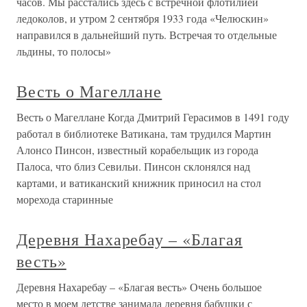
часов. Мы расстались здесь с встречной флотилией
ледоколов, и утром 2 сентября 1933 года «Челюскин»
направился в дальнейший путь. Встречая то отдельные
льдины, то полосы»
Весть о Магеллане
Весть о Магеллане Когда Дмитрий Герасимов в 1491 году
работал в библиотеке Ватикана, там трудился Мартин
Алонсо Пинсон, известный корабельщик из города
Палоса, что близ Севильи. Пинсон склонялся над
картами, и ватиканский книжник приносил на стол
морехода старинные
Деревня Нахаребау – «Благая
весть»
Деревня Нахаребау – «Благая весть» Очень большое
место в моем детстве занимала деревня бабушки с