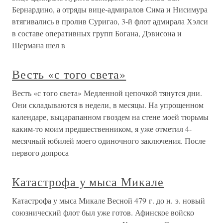
Бернардино, а отряды вице-адмиралов Сима и Нисимура
втягивались в пролив Суригао, 3-й флот адмирала Хэлси
в составе оперативных групп Богана, Дэвисона и
Шермана шел в
Весть «с того света»
Весть «с того света» Медленной цепочкой тянутся дни.
Они складываются в недели, в месяцы. На упрощенном
календаре, выцарапанном гвоздем на стене моей тюрьмы
каким-то моим предшественником, я уже отметил 4-
месячный юбилей моего одиночного заключения. После
первого допроса
Катастрофа у мыса Микале
Катастрофа у мыса Микале Весной 479 г. до н. э. новый
союзнический флот был уже готов. Афинское войско