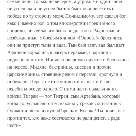
самый день, только не вечером, а утром. Ни один гонец
не успел, да и не успел бы так быстро оповестить о
победе по ту сторону моря. По-видимому, это сделал бог;
какой именно бог, о том впоследствии греки много
спорили, но сейчас им было не до этого. Радостные и
возбужденные, с боевым кличем «Юность!» бросились
они на приступ тына и вала. Тын был взят, вал был взят.
Афиняне ворвались в лагерь первыми, спартанцы
подоспели потом. Ионяне повернули оружие и бросились
на персов. Мидяне, бактрийцы, киссиеи и прочие
царские воины, стоявшие рядом с персами, дрогнули и
побежали. Персы не отступили ни на шаг и были
перебиты все до одного. С ними пал и начальник их
войска Тигран — тот Тигран, сын Артабана, который
когда-то, услышав о том, каковы у греков состязания в
Олимпии, воскликнул: «Горе нам, Ксеркс! Ты повел нас
против тех, кто даже состязается не рали денег, а ради
чести».