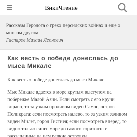
ВикиЧтение
Рассказы Геродота о греко-персидских войнах и еще о
многом другом
Гаспаров Михаил Леонович
Как весть о победе донеслась до
мыса Микале
Как весть о победе донеслась до мыса Микале
Мыс Микале вдается в море крутым выступом на
побережье Малой Азии. Если смотреть с его кручи
вправо, то за узким проливом виден Самос, остров
Поликрата; если посмотреть налево, то за узким заливом
виден Милет, город Гистиея; если посмотреть вперед, то
видно только синее море до самого горизонта и
рассыпанные на нем редкие островки.