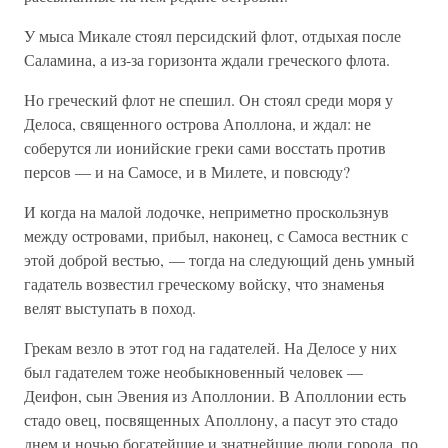
У мыса Микале стоял персидский флот, отдыхая после
Саламина, а из-за горизонта ждали греческого флота.
Но греческий флот не спешил. Он стоял среди моря у
Делоса, священного острова Аполлона, и ждал: не
соберутся ли ионийские греки сами восстать против
персов — и на Самосе, и в Милете, и повсюду?
И когда на малой лодочке, неприметно проскользнув
между островами, прибыл, наконец, с Самоса вестник с
этой доброй вестью, — тогда на следующий день умный
гадатель возвестил греческому войску, что знаменья
велят выступать в поход.
Грекам везло в этот год на гадателей. На Делосе у них
был гадателем тоже необыкновенный человек —
Деифон, сын Эвения из Аполлонии. В Аполлонии есть
стадо овец, посвященных Аполлону, а пасут это стадо
днем и ночью богатейшие и знатнейшие люди города, по