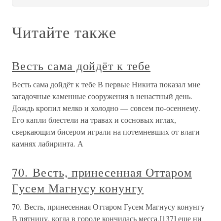
Читайте также
Весть сама дойдёт к тебе
Весть сама дойдёт к тебе В первые Никита показал мне
загадочные каменные сооружения в ненастный день.
Дождь кропил мелко и холодно — совсем по-осеннему.
Его капли блестели на травах и сосновых иглах,
сверкающим бисером играли на потемневших от влаги
камнях лабиринта. А
70. Весть, принесенная Оттаром
Гусем Магнусу конунгу
70. Весть, принесенная Оттаром Гусем Магнусу конунгу
В пятницу, когда в городе кончилась месса,[137] еще ни