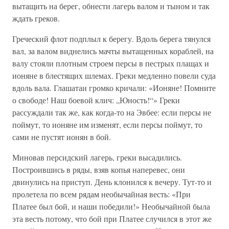
вытащить на берег, обнести лагерь валом и тыном и так
ждать греков.
Греческий флот подплыл к берегу. Вдоль берега тянулся
вал, за валом виднелись мачты вытащенных кораблей, на
валу стояли плотным строем персы в пестрых плащах и
ионяне в блестящих шлемах. Греки медленно повели суда
вдоль вала. Глашатаи громко кричали: «Ионяне! Помните
о свободе! Наш боевой клич: „Юность!“» Греки
рассуждали так же, как когда-то на Эвбее: если персы не
поймут, то ионяне им изменят, если персы поймут, то
сами не пустят ионян в бой.
Миновав персидский лагерь, греки высадились.
Построившись в ряды, взяв копья наперевес, они
двинулись на приступ. День клонился к вечеру. Тут-то и
пролетела по всем рядам необычайная весть: «При
Платее был бой, и наши победили!» Необычайной была
эта весть потому, что бой при Платее случился в этот же