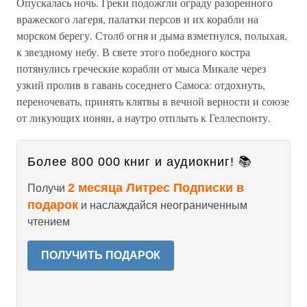
Опускалась ночь. Греки подожгли ограду разоренного
вражеского лагеря, палатки персов и их корабли на
морском берегу. Столб огня и дыма взметнулся, полыхая,
к звездному небу. В свете этого победного костра
потянулись греческие корабли от мыса Микале через
узкий пролив в гавань соседнего Самоса: отдохнуть,
переночевать, принять клятвы в вечной верности и союзе
от ликующих ионян, а наутро отплыть к Геллеспонту.
Более 800 000 книг и аудиокниг! 📚
2 месяца Литрес Подписки в
Получи
подарок
и наслаждайся неограниченным
чтением
ПОЛУЧИТЬ ПОДАРОК