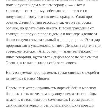
поле и лучший дом в нашем городе», — «Вот и
хорошо, — сказали ему собеседники, — это ты и
получишь, потому что так велел оракул». Узнав про
оракул, Эвений очень рассердился, что не запросил
больше, но делать было нечего. В вознаграждение от
граждан он получил поле и дом, а в вознаграждение от
богов получил замечательный дар прорицания. Этот дар
прорицателя и унаследовал от него Деифон, гадатель при
греческом войске. «А впрочем, — замечает Геродот, —
иные говорили, будто этот Деифон вовсе не был сыном
Эвения, а только выдавал себя за такового».
Напутствуемые прорицателем, греки снялись с якорей и
двинулись к мысу Микале.
Персы не захотели принимать морской бой: в морском
бою изменить легче, чем в сухопутном, а что ионийцы
изменят, в этом никто не сомневался. Персы решили
финикийские корабли отпустить, ионийские корабли