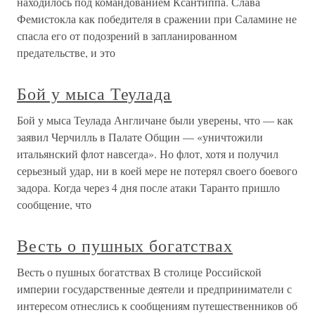
находилось под командованием Ксантиппа. Слава
Фемистокла как победителя в сражении при Саламине не
спасла его от подозрений в запланированном
предательстве, и это
Бой у мыса Теулада
Бой у мыса Теулада Англичане были уверены, что — как
заявил Черчилль в Палате Общин — «уничтожили
итальянский флот навсегда». Но флот, хотя и получил
серьезный удар, ни в коей мере не потерял своего боевого
задора. Когда через 4 дня после атаки Таранто пришло
сообщение, что
Весть о пушных богатствах
Весть о пушных богатствах В столице Российской
империи государственные деятели и предприниматели с
интересом отнеслись к сообщениям путешественников об