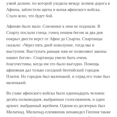
узкой долине, по которой уходила между холмов дорога в
Афины, заблестели щиты и копья афинского войска.
Стало ясно, что будет бой.
Афинян было мало. Союзники к ним не подошли. В
Спарту послали гонца, гонец пешим бегом за два дня
покрыл двести верст от Афин до Спарты. Спартанцы
сказали: «Через пять дней новолуние, тогда мы и
выступим. Выступать раньше нам не позволяют законы
наших богов». Спартанцы умели быть очень
благочестивы, когда им это было выгодно. Помощь
афинянам дал только соседний беотийский городок
Платея. Но городок был маленький, и отряд его тоже был
маленький.
Во главе афинского войска было одиннадцать человек:
десять полководцев, выбранных голосованием, и один
архонт, выбранный жребием. Одним из десятерых был
Мильтиад. Мильтиад-племянник ненавидел Гиппия также