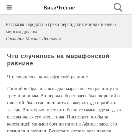
ВикиЧтение
Рассказы Геродота о греко-персидских войнах и еще о
многом другом
Гаспаров Михаил Леонович
Что случилось на марафонской
равнине
Что случилось на марафонской равнине
Гиппий выбрал для высадки марафонскую равнину по
трем причинам. Во-первых, берег здесь был широкий и
плоский, было где поставить на якорях суда и разбить
лагерь. Во-вторых, места эти были те самые, где когда-то
высаживался его отец, тиран Писистрат, чтобы за
колесницей мнимой богини идти на Афины: здесь его
помнили и любили. В-третьих, отсюда вела прямая