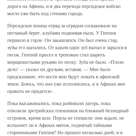
дорога на Афины, и в два перехода персидское войско
могло уже быть под стенами города.
Персидские воины отряд за отрядом соскакивали на
песчаный берег, клубами поднимая пыль. У Гиппия
першило в горле. Он закашлялся. Он был очень стар,
зубы его шатались. От кашля один зуб выпал и зарылся в
песок. Гиппий присел и тревожно стал шарить
морщинистыми руками по песку. Зуба не было. «Плохо
дело! — сказал он друзьям, вставая, — Мне было
предсказание, что кости мои будут лежать в афинской
земле. Боюсь, что оно уже исполнилось, и в Афинах мне
править не придется».
Пока высаживались, пока разбивали лагерь, пока
отвозили эретрийских пленников на ближний безлюдный
островок, время шло. Персы не спешили: они ждали, не
вспыхнет ли в Афинах мятеж, поднятый тайными
сторонниками Гиппия? Но прошло несколько дней, и в