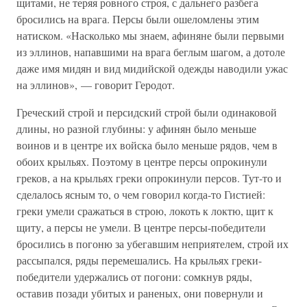
щитами, не теряя ровного строя, с дальнего разбега
бросились на врага. Персы были ошеломлены этим
натиском. «Насколько мы знаем, афиняне были первыми
из эллинов, напавшими на врага беглым шагом, а дотоле
даже имя мидян и вид мидийской одежды наводили ужас
на эллинов», — говорит Геродот.
Греческий строй и персидский строй были одинаковой
длины, но разной глубины: у афинян было меньше
воинов и в центре их войска было меньше рядов, чем в
обоих крыльях. Поэтому в центре персы опрокинули
греков, а на крыльях греки опрокинули персов. Тут-то и
сделалось ясным то, о чем говорил когда-то Гистией:
греки умели сражаться в строю, локоть к локтю, щит к
щиту, а персы не умели. В центре персы-победители
бросились в погоню за убегавшим неприятелем, строй их
рассыпался, ряды перемешались. На крыльях греки-
победители удержались от погони: сомкнув ряды,
оставив позади убитых и раненых, они повернули и