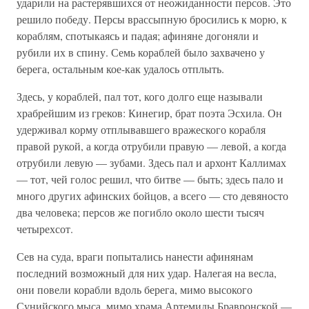
ударили на растерявшихся от неожиданности персов. Это
решило победу. Персы врассыпную бросились к морю, к
кораблям, спотыкаясь и падая; афиняне догоняли и
рубили их в спину. Семь кораблей было захвачено у
берега, остальным кое-как удалось отплыть.
Здесь, у кораблей, пал тот, кого долго еще называли
храбрейшим из греков: Кинегир, брат поэта Эсхила. Он
удерживал корму отплывавшего вражеского корабля
правой рукой, а когда отрубили правую — левой, а когда
отрубили левую — зубами. Здесь пал и архонт Каллимах
— тот, чей голос решил, что битве — быть; здесь пало и
много других афинских бойцов, а всего — сто девяносто
два человека; персов же погибло около шести тысяч
четырехсот.
Сев на суда, враги попытались нанести афинянам
последний возможный для них удар. Налегая на весла,
они повели корабли вдоль берега, мимо высокого
Сунийского мыса, мимо храма Артемиды Бравронской —