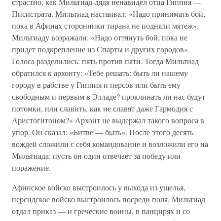
страстно, как Мильтиад-дядя ненавидел отца Гиппия —
Писистрата. Мильтиад настаивал: «Надо принимать бой,
пока в Афинах сторонники тирана не подняли мятеж».
Мильтиаду возражали: «Надо оттянуть бой, пока не
придет подкрепление из Спарты и других городов».
Голоса разделились: пять против пяти. Тогда Мильтиад
обратился к архонту: «Тебе решать: быть ли нашему
городу в рабстве у Гиппия и персов или быть ему
свободным и первым в Элладе? проклинать ли нас будут
потомки, или славить, как не славят даже Гармодия с
Аристогитоном?» Архонт не выдержал такого вопроса в
упор. Он сказал: «Битве — быть». После этого десять
вождей сложили с себя командование и возложили его на
Мильтиада: пусть он один отвечает за победу или
поражение.
Афинское войско выстроилось у выхода из ущелья,
персидское войско выстроилось посреди поля. Мильтиад
отдал приказ — и греческие воины, в панцирях и со