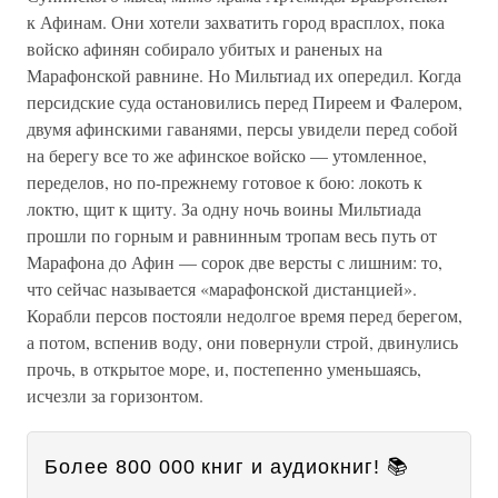
к Афинам. Они хотели захватить город врасплох, пока
войско афинян собирало убитых и раненых на
Марафонской равнине. Но Мильтиад их опередил. Когда
персидские суда остановились перед Пиреем и Фалером,
двумя афинскими гаванями, персы увидели перед собой
на берегу все то же афинское войско — утомленное,
переделов, но по-прежнему готовое к бою: локоть к
локтю, щит к щиту. За одну ночь воины Мильтиада
прошли по горным и равнинным тропам весь путь от
Марафона до Афин — сорок две версты с лишним: то,
что сейчас называется «марафонской дистанцией».
Корабли персов постояли недолгое время перед берегом,
а потом, вспенив воду, они повернули строй, двинулись
прочь, в открытое море, и, постепенно уменьшаясь,
исчезли за горизонтом.
Более 800 000 книг и аудиокниг! 📚