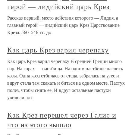
герой — лидийский царь Крез
Рассказ первый, место действия которого — Лидия, а
главный герой — лидийский царь Крез Царствование
Креза: 560–546 гг. до
Как царь Крез варил черепаху
Как царь Крез варил черепаху В средней Греции много
гор. На горах — пастбища. На одном пастбище паслись
козы. Одна коза отбилась от стада, забралась на утес и
вдруг стала там скакать и биться на одном месте. Пастух
полез, чтобы снять ее. И вдруг остальные пастухи
увидели: он
Как Крез перешел через Галис и
что из этого вышло