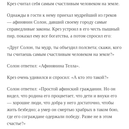
Крез считал себя самым счастливым человеком на земле.
Однажды в гости к нему приехал мудрейший из греков
— афинянин Солон, давший своему городу самые
справедливые законы. Крез устроил в его честь пышный
пир, показал ему все богатства, а потом спросил его:
«Друг Солон, ты мудр, ты объездил полсвета; скажи, кого
ты считаешь самым счастливым человеком на земле?»
Солон ответил: «Афинянина Телла».
Крез очень удивился и спросил: «А кто это такой?»
Солон ответил: «Простой афинский гражданин. Но он
видел, что родина его процветает, что дети и внуки его
— хорошие люди, что добра у него достаточно, чтобы
жить безбедно; а умер он смертью храбрых в таком бою,
где его сограждане одержали победу. Разве не в этом
счастье?»