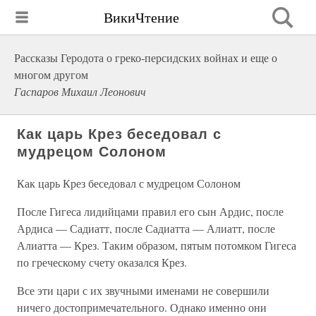
ВикиЧтение
Рассказы Геродота о греко-персидских войнах и еще о
многом другом
Гаспаров Михаил Леонович
Как царь Крез беседовал с
мудрецом Солоном
Как царь Крез беседовал с мудрецом Солоном
После Гигеса лидийцами правил его сын Ардис, после
Ардиса — Садиатт, после Садиатта — Алиатт, после
Алиатта — Крез. Таким образом, пятым потомком Гигеса
по греческому счету оказался Крез.
Все эти цари с их звучными именами не совершили
ничего достопримечательного. Однако именно они