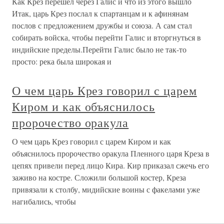
Как Крез перешел через Галис и что из этого вышло
Итак, царь Крез послал к спартанцам и к афинянам
послов с предложением дружбы и союза. А сам стал
собирать войска, чтобы перейти Галис и вторгнуться в
индийские пределы.Перейти Галис было не так-то
просто: река была широкая и
О чем царь Крез говорил с царем
Киром и как объяснилось
пророчество оракула
О чем царь Крез говорил с царем Киром и как
объяснилось пророчество оракула Пленного царя Креза в
цепях привели перед лицо Кира. Кир приказал сжечь его
заживо на костре. Сложили большой костер, Креза
привязали к столбу, мидийские воины с факелами уже
нагибались, чтобы