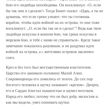
бою его лидийцы непобедимы. Он воскликнул: «О, если
бы так они и сделали!» Тогда Биант сказал: «Царь, а ты не
думаешь, что если греки узнают, что ты готовишь
корабли, чтобы идти войной на их острова, то они тоже
воскликнут: „О, если бы так он и сделал“? Ведь как твои
лидийцы искусны в конном бою, так греки искусны в
морском бою, и тебе с ними не справиться». Крезу такое
замечание показалось разумным, и он раздумал идти
войной на острова, а с жителями островов заключил
союз.
Крез и без того был могущественным властителем.
Царство его занимало половину Малой Азии.
Сокровищницы его ломились от золота. До сих пор
богатого человека в шутку называют «крезом». Дворец
его в Сардах блистал пышностью и шумел весельем.
Народ его любил, потому что он был добр, милостив и,
как мы видели, умел понимать шутки.