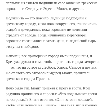
первыми из азиатов подчинили себе ближние греческие
города — и Смирну, и Эфес, и Милет, и другие.
Подчинить — это значило: лидийцы подходили к
греческому городу, жгли поля вокруг него, становились
осадой и дожидались, пока горожане не начинали
страдать от голода. Тогда начинались переговоры,
горожане соглашались платить дань, и лидийский царь
отступал с победою.
Наконец, все приморские города были подчинены, и
Крез уже думал о том, чтобы подчинить города заморские
— те, что на островах Лесбосе, Хиосе, Самосе и других.
Но от этого его отговорил мудрец Биант, правитель
греческого города Приены.
Дело было так. Биант приехал к Крезу в гости. Крез
радушно принял его и спросил: «Что поделывают греки
на островах?» Биант ответил: «Они готовят лошадей,
чтобы идти войной на Лидию». Крез знал, что в конном