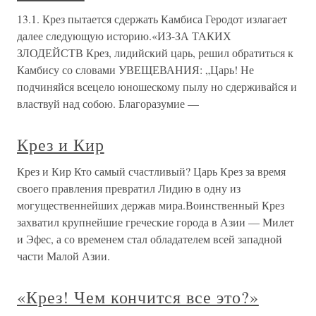
13.1. Крез пытается сдержать Камбиса Геродот излагает
далее следующую историю.«ИЗ-ЗА ТАКИХ
ЗЛОДЕЙСТВ Крез, лидийский царь, решил обратиться к
Камбису со словами УВЕЩЕВАНИЯ: „Царь! Не
подчиняйся всецело юношескому пылу но сдерживайся и
властвуй над собою. Благоразумие —
Крез и Кир
Крез и Кир Кто самый счастливый? Царь Крез за время
своего правления превратил Лидию в одну из
могущественнейших держав мира.Воинственный Крез
захватил крупнейшие греческие города в Азии — Милет
и Эфес, а со временем стал обладателем всей западной
части Малой Азии.
«Крез! Чем кончится все это?»