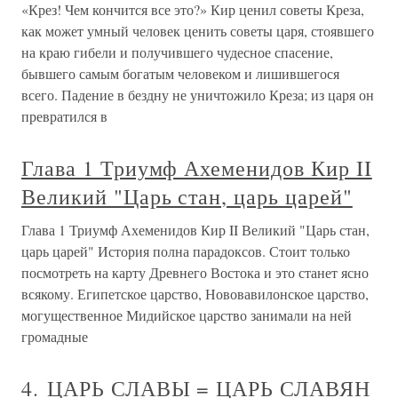
«Крез! Чем кончится все это?» Кир ценил советы Креза,
как может умный человек ценить советы царя, стоявшего
на краю гибели и получившего чудесное спасение,
бывшего самым богатым человеком и лишившегося
всего. Падение в бездну не уничтожило Креза; из царя он
превратился в
Глава 1 Триумф Ахеменидов Кир II
Великий "Царь стан, царь царей"
Глава 1 Триумф Ахеменидов Кир II Великий "Царь стан,
царь царей" История полна парадоксов. Стоит только
посмотреть на карту Древнего Востока и это станет ясно
всякому. Египетское царство, Нововавилонское царство,
могущественное Мидийское царство занимали на ней
громадные
4. ЦАРЬ СЛАВЫ = ЦАРЬ СЛАВЯН