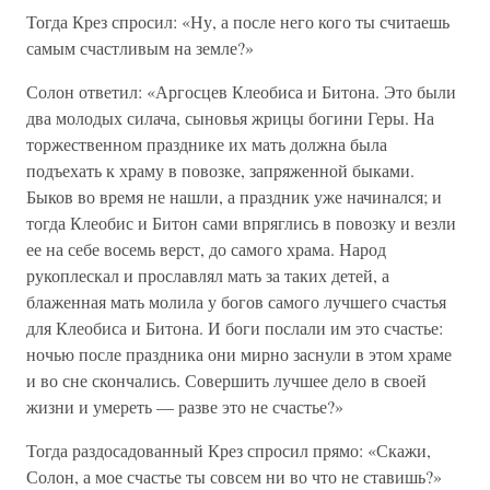
Тогда Крез спросил: «Ну, а после него кого ты считаешь
самым счастливым на земле?»
Солон ответил: «Аргосцев Клеобиса и Битона. Это были
два молодых силача, сыновья жрицы богини Геры. На
торжественном празднике их мать должна была
подъехать к храму в повозке, запряженной быками.
Быков во время не нашли, а праздник уже начинался; и
тогда Клеобис и Битон сами впряглись в повозку и везли
ее на себе восемь верст, до самого храма. Народ
рукоплескал и прославлял мать за таких детей, а
блаженная мать молила у богов самого лучшего счастья
для Клеобиса и Битона. И боги послали им это счастье:
ночью после праздника они мирно заснули в этом храме
и во сне скончались. Совершить лучшее дело в своей
жизни и умереть — разве это не счастье?»
Тогда раздосадованный Крез спросил прямо: «Скажи,
Солон, а мое счастье ты совсем ни во что не ставишь?»