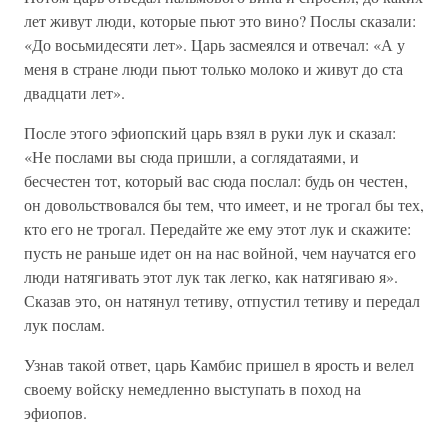
лет живут люди, которые пьют это вино? Послы сказали:
«До восьмидесяти лет». Царь засмеялся и отвечал: «А у
меня в стране люди пьют только молоко и живут до ста
двадцати лет».
После этого эфиопский царь взял в руки лук и сказал:
«Не послами вы сюда пришли, а соглядатаями, и
бесчестен тот, который вас сюда послал: будь он честен,
он довольствовался бы тем, что имеет, и не трогал бы тех,
кто его не трогал. Передайте же ему этот лук и скажите:
пусть не раньше идет он на нас войной, чем научатся его
люди натягивать этот лук так легко, как натягиваю я».
Сказав это, он натянул тетиву, отпустил тетиву и передал
лук послам.
Узнав такой ответ, царь Камбис пришел в ярость и велел
своему войску немедленно выступать в поход на
эфиопов.