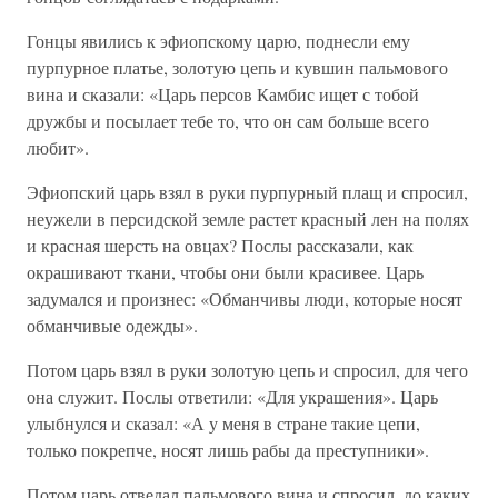
Гонцы явились к эфиопскому царю, поднесли ему
пурпурное платье, золотую цепь и кувшин пальмового
вина и сказали: «Царь персов Камбис ищет с тобой
дружбы и посылает тебе то, что он сам больше всего
любит».
Эфиопский царь взял в руки пурпурный плащ и спросил,
неужели в персидской земле растет красный лен на полях
и красная шерсть на овцах? Послы рассказали, как
окрашивают ткани, чтобы они были красивее. Царь
задумался и произнес: «Обманчивы люди, которые носят
обманчивые одежды».
Потом царь взял в руки золотую цепь и спросил, для чего
она служит. Послы ответили: «Для украшения». Царь
улыбнулся и сказал: «А у меня в стране такие цепи,
только покрепче, носят лишь рабы да преступники».
Потом царь отведал пальмового вина и спросил, до каких