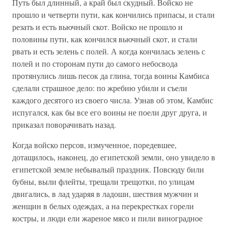
Путь был длинный, а край был скудный. Войско не
прошло и четверти пути, как кончились припасы, и стали
резать и есть вьючный скот. Войско не прошло и
половины пути, как кончился вьючный скот, и стали
рвать и есть зелень с полей. А когда кончилась зелень с
полей и по сторонам пути до самого небосвода
протянулись лишь песок да глина, тогда воины Камбиса
сделали страшное дело: по жребию убили и съели
каждого десятого из своего числа. Узнав об этом, Камбис
испугался, как бы все его воины не поели друг друга, и
приказал поворачивать назад.
Когда войско персов, измученное, поредевшее,
дотащилось, наконец, до египетской земли, оно увидело в
египетской земле небывалый праздник. Повсюду били
бубны, выли флейты, трещали трещотки, по улицам
двигались, в лад ударяя в ладоши, шествия мужчин и
женщин в белых одеждах, а на перекрестках горели
костры, и люди ели жареное мясо и пили виноградное