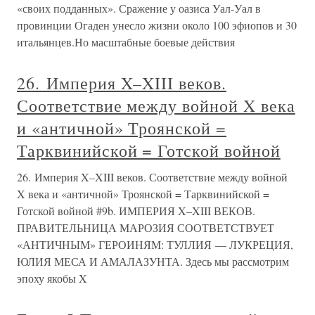
«своих подданных». Сражение у оазиса Уал-Уал в
провинции Огаден унесло жизни около 100 эфиопов и 30
итальянцев.Но масштабные боевые действия
26. Империя X–XIII веков.
Соответствие между войной X века
и «античной» Троянской =
Тарквинийской = Готской войной
26. Империя X–XIII веков. Соответствие между войной
X века и «античной» Троянской = Тарквинийской =
Готской войной #9b. ИМПЕРИЯ X–XIII ВЕКОВ.
ПРАВИТЕЛЬНИЦА МАРОЗИЯ СООТВЕТСТВУЕТ
«АНТИЧНЫМ» ГЕРОИНЯМ: ТУЛЛИЯ — ЛУКРЕЦИЯ,
ЮЛИЯ МЕСА И АМАЛАЗУНТА. Здесь мы рассмотрим
эпоху якобы X