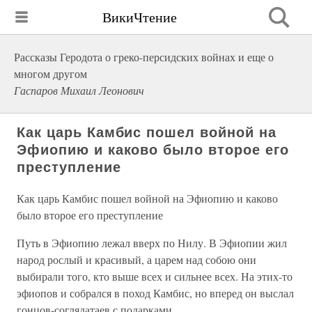
ВикиЧтение
Рассказы Геродота о греко-персидских войнах и еще о
многом другом
Гаспаров Михаил Леонович
Как царь Камбис пошел войной на
Эфиопию и каково было второе его
преступление
Как царь Камбис пошел войной на Эфиопию и каково
было второе его преступление
Путь в Эфиопию лежал вверх по Нилу. В Эфиопии жил
народ рослый и красивый, а царем над собою они
выбирали того, кто выше всех и сильнее всех. На этих-то
эфиопов и собрался в поход Камбис, но вперед он выслал
гонцов-соглядатаев с подарками.