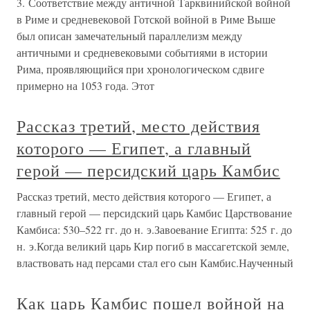
3. Соответствие между античной Тарквинийской войной
в Риме и средневековой Готской войной в Риме Выше
был описан замечательный параллелизм между
античными и средневековыми событиями в истории
Рима, проявляющийся при хронологическом сдвиге
примерно на 1053 года. Этот
Рассказ третий, место действия
которого — Египет, а главный
герой — персидский царь Камбис
Рассказ третий, место действия которого — Египет, а
главный герой — персидский царь Камбис Царствование
Камбиса: 530–522 гг. до н. э.Завоевание Египта: 525 г. до
н. э.Когда великий царь Кир погиб в массагетской земле,
властвовать над персами стал его сын Камбис.Наученный
Как царь Камбис пошел войной на