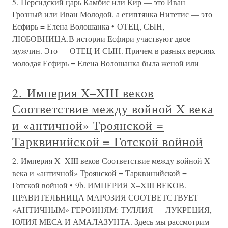
5. Персидский царь Камбис или Кир — это Иван
Грозный или Иван Молодой, а египтянка Нитетис — это
Есфирь = Елена Волошанка • ОТЕЦ, СЫН,
ЛЮБОВНИЦА.В истории Есфири участвуют двое
мужчин. Это — ОТЕЦ И СЫН. Причем в разных версиях
молодая Есфирь = Елена Волошанка была женой или
2. Империя X–XIII веков
Соответствие между войной X века
и «античной» Троянской =
Тарквинийской = Готской войной
2. Империя X–XIII веков Соответствие между войной X
века и «античной» Троянской = Тарквинийской =
Готской войной • 9b. ИМПЕРИЯ X–XIII ВЕКОВ.
ПРАВИТЕЛЬНИЦА МАРОЗИЯ СООТВЕТСТВУЕТ
«АНТИЧНЫМ» ГЕРОИНЯМ: ТУЛЛИЯ — ЛУКРЕЦИЯ,
ЮЛИЯ МЕСА И АМАЛАЗУНТА. Здесь мы рассмотрим