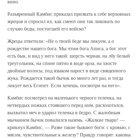
вино.
Разъяренный Камбис приказал призвать к себе верховных
жрецов и спросил их, как смеют они так ликовать по
случаю беды, постигшей его войско?
Жрецы ответили: «Не о твоей беде мы ликуем, а о
рождестве нашего бога. Мы чтим бога Аписа, а бог этот
есть бык, и вид у него такой: шерсть черная, на лбу белый
треугольник, на спине пятно в виде орла, на хвосте
двойные волосы, под языком нарост в виде священного
жука. Рождается такой бычок во много лет раз, и тогда
ликует весь Египет. Если хочешь, посмотри на него».
Камбис посмотрел на маленького черного теленка, на
нетвердых ножках стоявшего перед ним, расхохотался,
выхватил меч и ударил теленка в бедро. С жалобным
мычанием бычок повалился наземь. «Жалкие твари! —
крикнул Камбис, — Разве такие бывают боги: с кровью, с
мясом, чувствительные к железу? Правду говорят: каковы