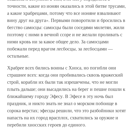
точности, какие из ионян оказались в этой битве трусами,
а какие храбрецами, потому что все ионяне взваливают
вину друг на друга». Первыми поворотили и бросились в
бегство самосцы: самосцы были соседями милетян, жили
поэтому с ними в вечной ссоре и не желали проливать с
ними кровь ни за какое общее дело. За самосцами
побежали перед врагом лесбосцы, за лесбосцами —
остальные.
Храбрее всех бились воины с Хиоса, но погибли они
страшнее всех: когда они пробивались сквозь вражеский
строй, корабли их были так изрешечены, что не могли
плыть дальше; они высадились на берег и пешие пошли к
ближайшему городу Эфесу. В Эфесе в эту ночь был
праздник, и никто знать не знал о морском побоище в
сорока верстах; эфесцы решили, что это разбойники хотят
напасть на их город врасплох, схватились за оружие и
перебили хиосских героев до единого.