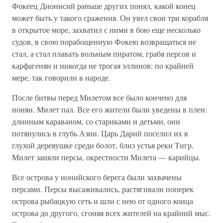
Фокеец Дионисий раньше других понял, какой конец
может быть у такого сражения. Он увел свои три корабля
в открытое море, захватил с ними в бою еще несколько
судов, в свою порабощенную Фокею возвращаться не
стал, а стал плавать вольным пиратом, грабя персов и
карфагенян и никогда не трогая эллинов: по крайней
мере, так говорили в народе.
После битвы перед Милетом все было кончено для
ионян. Милет пал. Все его жители были уведены в плен:
длинным караваном, со стариками и детьми, они
потянулись в глубь Азии. Царь Дарий поселил их в
глухой деревушке среди болот, близ устья реки Тигр.
Милет заняли персы, окрестности Милета — карийцы.
Все острова у ионийского берега были захвачены
персами. Персы высаживались, растягивали поперек
острова рыбацкую сеть и шли с нею от одного конца
острова до другого, сгоняя всех жителей на крайний мыс.