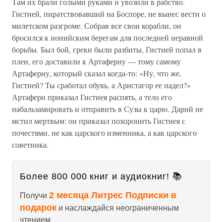
Там их брали голыми руками и увозили в рабство.
Гистией, пиратствовавший на Боспоре, не вынес вести о
милетском разгроме. Собрав все свои корабли, он
бросился к ионийским берегам для последней неравной
борьбы. Был бой, греки были разбиты, Гистией попал в
плен, его доставили к Артаферну — тому самому
Артаферну, который сказал когда-то: «Ну, что же,
Гистией? Ты сработал обувь, а Аристагор ее надел?»
Артаферн приказал Гистиея распять, а тело его
набальзамировать и отправить в Сузы к царю. Дарий не
мстил мертвым: он приказал похоронить Гистиея с
почестями, не как царского изменника, а как царского
советника.
Более 800 000 книг и аудиокниг! 📚
2 месяца Литрес Подписки в
Получи
подарок
и наслаждайся неограниченным
чтением