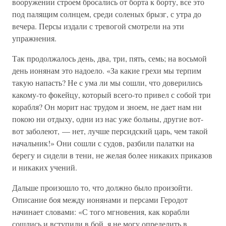
вооружении строем бросались от борта к борту, все это
под палящим солнцем, среди соленых брызг, с утра до
вечера. Персы издали с тревогой смотрели на эти
упражнения.
Так продолжалось день, два, три, пять, семь; на восьмой
день ионянам это надоело. «За какие грехи мы терпим
такую напасть? Не с ума ли мы сошли, что доверились
какому-то фокейцу, который всего-то привел с собой три
корабля? Он морит нас трудом и зноем, не дает нам ни
покою ни отдыху, одни из нас уже больны, другие вот-
вот заболеют, — нет, лучше персидский царь, чем такой
начальник!» Они сошли с судов, разбили палатки на
берегу и сидели в тени, не желая более никаких приказов
и никаких учений.
Дальше произошло то, что должно было произойти.
Описание боя между ионянами и персами Геродот
начинает словами: «С того мгновения, как корабли
сошлись и вступили в бой, я не могу определить в