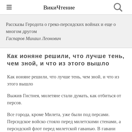
ВикиЧтение
Рассказы Геродота о греко-персидских войнах и еще о
многом другом
Гаспаров Михаил Леонович
Как ионяне решили, что лучше тень,
чем зной, и что из этого вышло
Как ионяне решили, что лучше тень, чем зной, и что из
этого вышло
Выжив Гистиея, милетяне стали думать, как отбиться от
персов.
Все города, кроме Милета, уже были под персами.
Персидское войско стояло перед милетскими стенами, а
персидский флот перед милетской гаванью. В гавани