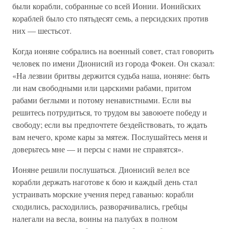
были корабли, собранные со всей Ионии. Ионийских
кораблей было сто пятьдесят семь, а персидских против
них — шестьсот.
Когда ионяне собрались на военный совет, стал говорить
человек по имени Дионисий из города Фокеи. Он сказал:
«На лезвии бритвы держится судьба наша, ионяне: быть
ли нам свободными или царскими рабами, притом
рабами беглыми и потому ненавистными. Если вы
решитесь потрудиться, то трудом вы завоюете победу и
свободу; если вы предпочтете бездействовать, то ждать
вам нечего, кроме кары за мятеж. Послушайтесь меня и
доверьтесь мне — и персы с нами не справятся».
Ионяне решили послушаться. Дионисий велел все
корабли держать наготове к бою и каждый день стал
устраивать морские учения перед гаванью: корабли
сходились, расходились, разворачивались, гребцы
налегали на весла, воины на палубах в полном