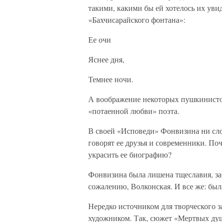
такими, какими бы ей хотелось их увид
«Бахчисарайского фонтана»:
Ее очи
Яснее дня,
Темнее ночи.
А воображение некоторых пушкинисто
«потаенной любви» поэта.
В своей «Исповеди» Фонвизина ни слов
говорят ее друзья и современники. Поч
украсить ее биографию?
Фонвизина была лишена тщеславия, заб
сожалению, Волконская. И все же: бы
Нередко источником для творческого 
художником. Так, сюжет «Мертвых ду