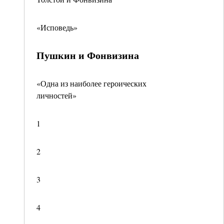
«Исповедь»
Пушкин и Фонвизина
«Одна из наиболее героических
личностей»
1
2
3
4