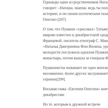
Однажды один из родственников Натал
говорит: «Наташа, знаешь: ведь ты по
историю, и он своим поэтическим тала
Онегин»[207].
О том, что Пушкин «срисовал» Татьян
широко известно в декабристской сред
Францевой, писатель-этнограф С. Макс
«Наталья Дмитриевна Фон-Визина, уро
молодости послужила идеалом Пушкину
монастырь, потом вышла за генерала 
Пушкинисты называют не одно женское
несомненно, более других заслуживае
героини[209].
Восьмая глава «Евгения Онегина» кон
декабристам:
Но те, которым в дружной встрече