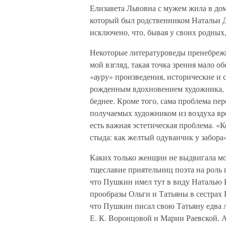
Елизавета Львовна с мужем жила в дом
который был родственником Натальи 
исключено, что, бывая у своих родны
Некоторые литературоведы пренебрежи
мой взгляд, такая точка зрения мало 
«ауру» произведения, исторические и 
рожденным вдохновением художника, то
беднее. Кроме того, сама проблема пе
получаемых художником из воздуха вре
есть важная эстетическая проблема. «Ко
стыда: как желтый одуванчик у забора
Каких только женщин не выдвигала мо
тщеславие приятельниц поэта на роль 
что Пушкин имел тут в виду Наталью К
прообразы Ольги и Татьяны в сестрах 
что Пушкин писал свою Татьяну едва л
Е. К. Воронцовой и Марии Раевской. А