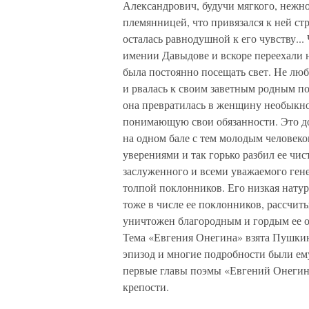
Александрович, будучи мягкого, нежно
племянницей, что привязался к ней стр
осталась равнодушной к его чувству...
имении Давыдове и вскоре переехали 
была постоянно посещать свет. Не любя
и рвалась к своим заветным родным по
она превратилась в женщину необыкно
понимающую свои обязанности. Это до
на одном бале с тем молодым человеко
уверениями и так горько разбил ее чи
заслуженного и всеми уважаемого ген
толпой поклонников. Его низкая натура
тоже в числе ее поклонников, рассчит
уничтожен благородным и гордым ее о
Тема «Евгения Онегина» взята Пушки
эпизод и многие подробности были ем
первые главы поэмы «Евгений Онегин
крепости.