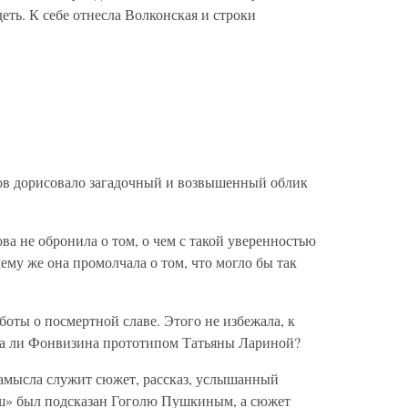
еть. К себе отнесла Волконская и строки
в дорисовало загадочный и возвышенный облик
а не обронила о том, о чем с такой уверенностью
ему же она промолчала о том, что могло бы так
оты о посмертной славе. Этого не избежала, к
ла ли Фонвизина прототипом Татьяны Лариной?
замысла служит сюжет, рассказ, услышанный
ш» был подсказан Гоголю Пушкиным, а сюжет