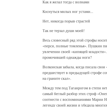
Как я желал тогда с волнами
Коснуться милых ног устами...
Нет, никогда порыв страстей
Так не терзал души моей!
Весь словесный ряд этой строфы носит
«перси, полные томленья». Пушкин пи
увлечении своей «кипящей младости». 
промочившей однажды ноги?
Волконская забыла, когда писала свои
предшествует в предыдущей строфе со
на граните скал».
Между тем под Таганрогом в степи нет
самый беглый разбор этих строф «Онег
соотнести с воспоминаниями Марии Н
легенду своей жизни и убедила многи