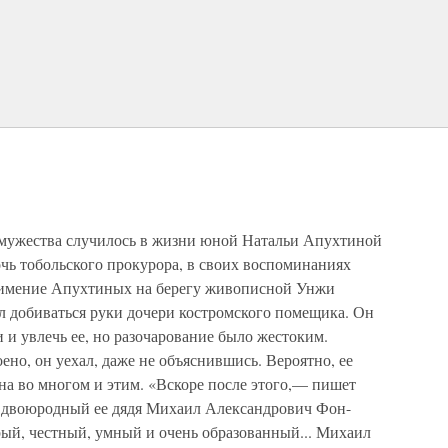
амужества случилось в жизни юной Натальи Апухтиной
очь тобольского прокурора, в своих воспоминаниях
к в имение Апухтиных на берегу живописной Унжи
л добиваться руки дочери костромского помещика. Он
 и увлечь ее, но разочарование было жестоким.
оено, он уехал, даже не объяснившись. Вероятно, ее
на во многом и этим. «Вскоре после этого,— пишет
 двоюродный ее дядя Михаил Александрович Фон-
рый, честный, умный и очень образованный... Михаил