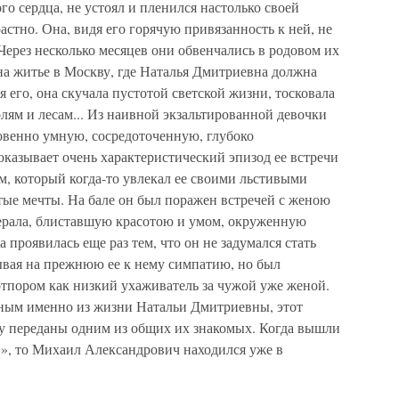
го сердца, не устоял и пленился настолько своей
астно. Она, видя его горячую привязанность к ней, не
 Через несколько месяцев они обвенчались в родовом их
на житье в Москву, где Наталья Дмитриевна должна
 его, она скучала пустотой светской жизни, тосковала
лям и лесам... Из наивной экзальтированной девочки
венно умную, сосредоточенную, глубоко
казывает очень характеристический эпизод ее встречи
м, который когда-то увлекал ее своими льстивыми
стые мечты. На бале он был поражен встречей с женою
ерала, блиставшую красотою и умом, окруженную
 проявилась еще раз тем, что он не задумался стать
ывая на прежнюю ее к нему симпатию, но был
тпором как низкий ухаживатель за чужой уже женой.
ным именно из жизни Натальи Дмитриевны, этот
у переданы одним из общих их знакомых. Когда вышли
», то Михаил Александрович находился уже в