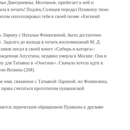
ьи Дмитриевны, Молчанов, прибегает к ней и
пала в печать! Подлец Солнцев передал Пушкину твою
нтом опоэтизировал тебя в своей поэме «Евгений
у Ларину с Натальи Фонвизиной, было достаточно
е. Задолго до выхода в печать воспоминаний М. Д.
имов писал в своей книге «Сибирь и каторга»:
жденная Апухтина, недавно умерла в Москве. Она в
 для Татьяны в «Онегине». Сначала хотела идти в
Фон-Визина»[208].
 имя, связанное с Татьяной Лариной, но Фонвизина,
т права считаться прототипом пушкинской
чается лирическим обращением Пушкина к друзьям-