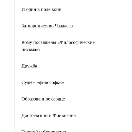
И один в поле воин
Затворничество Чаадаева
Кому посвящены «Философические
письма»?
Дружба
Судьба «философки»
Образованное сердце
Достоевский и Фонвизина
Толстой и Фонвизина