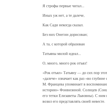
Я строфы первые читал...
Иных уж нет, а те далече,
Как Сади некогда сказал.
Без них Онегин дорисован;
А та, с которой образован
Татьяны милой идеал...
О, много, много рок отъял!
«Рок отъял» Татьяну — до сих пор этот
«далече» означает как раз «во глубин
М. Францева упоминает в воспоминан
историю» Фонвизиной. Солнцев (Сон
его тетки Елизаветы Львовны). С ним 
возил его представлять своей невесте.