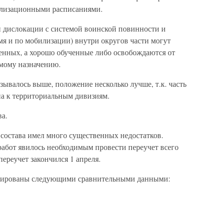
илизационными расписаниями.
и дислокации с системой воинской повинности и
мя и по мобилизации) внутри округов части могут
енных, а хорошо обученные либо освобождаются от
ямому назначению.
зывалось выше, положение несколько лучше, т.к. часть
а к территориальным дивизиям.
а.
остава имел много существенных недостатков.
абот явилось необходимым провести переучет всего
переучет закончился 1 апреля.
трированы следующими сравнительными данными: