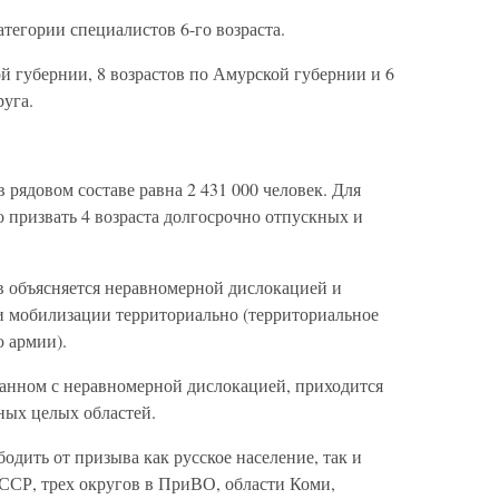
атегории специалистов 6-го возраста.
й губернии, 8 возрастов по Амурской губернии и 6
руга.
рядовом составе равна 2 431 000 человек. Для
 призвать 4 возраста долгосрочно отпускных и
в объясняется неравномерной дислокацией и
и мобилизации территориально (территориальное
 армии).
язанном с неравномерной дислокацией, приходится
ных целых областей.
бодить от призыва как русское население, так и
ССР, трех округов в ПриВО, области Коми,