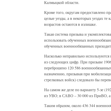
Калмыцкой области.
Кроме того, округам предоставлено п
целые уезды, а в некоторых уездах те
возрастов остаются в излишке.
Такая система призыва и укомплектов
использовать обученных военнообязан
обученных военнообязанных приходитс
Насколько неправильно используются
из следующих цифр. При призыве 1906 
переброшено 120 586 военнообязанных
назначению, призывая при мобилизации
стрелковых войск) следовало бы перево
На самом же деле по варианту 5-зе (19
из УВО; в САВО – 30 000 из ПриВО, а 
Таким образом, около 436 344 военноо