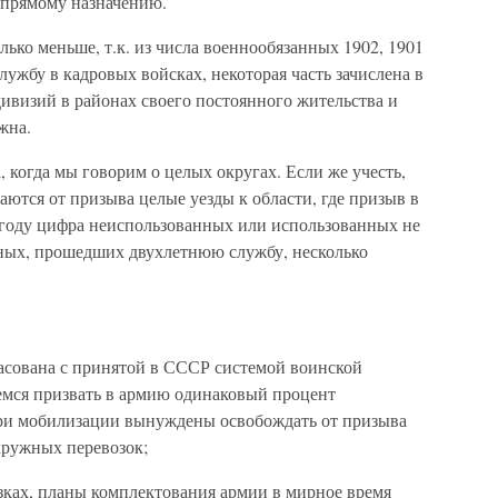
 прямому назначению.
лько меньше, т.к. из числа военнообязанных 1902, 1901
лужбу в кадровых войсках, некоторая часть зачислена в
ивизий в районах своего постоянного жительства и
жна.
, когда мы говорим о целых округах. Если же учесть,
аются от призыва целые уезды к области, где призыв в
0 году цифра неиспользованных или использованных не
ных, прошедших двухлетнюю службу, несколько
асована с принятой в СССР системой воинской
емся призвать в армию одинаковый процент
при мобилизации вынуждены освобождать от призыва
кружных перевозок;
зках, планы комплектования армии в мирное время