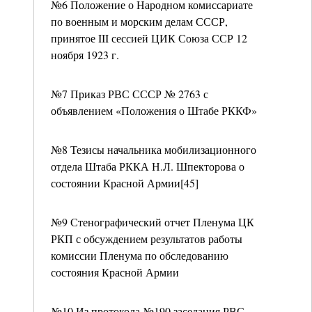
№6 Положение о Народном комиссариате
по военным и морским делам СССР,
принятое III сессией ЦИК Союза ССР 12
ноября 1923 г.
№7 Приказ РВС СССР № 2763 с
объявлением «Положения о Штабе РККФ»
№8 Тезисы начальника мобилизационного
отдела Штаба РККА Н.Л. Шпекторова о
состоянии Красной Армии[45]
№9 Стенографический отчет Пленума ЦК
РКП с обсуждением результатов работы
комиссии Пленума по обследованию
состояния Красной Армии
№10 Из протокола №190 заседания РВС