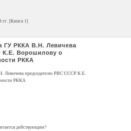
гг. [Книга 1]
 ГУ РККА В.Н. Левичева
 К.Е. Ворошилову о
ности РККА
Н. Левичева председателю РВС СССР К.Е.
вности РККА
читается действующим?