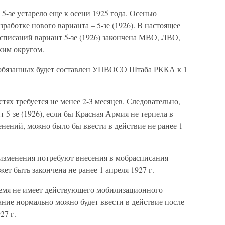
-зе устарело еще к осени 1925 года. Осенью
работке нового варианта – 5-зе (1926). В настоящее
списаний вариант 5-зе (1926) закончена МВО, ЛВО,
им округом.
обязанных будет составлен УПВОСО Штаба РККА к 1
тях требуется не менее 2-3 месяцев. Следовательно,
 5-зе (1926), если бы Красная Армия не терпела в
нений, можно было бы ввести в действие не ранее 1
зменения потребуют внесения в мобрасписания
ет быть закончена не ранее 1 апреля 1927 г.
емя не имеет действующего мобилизационного
ние нормально можно будет ввести в действие после
27 г.