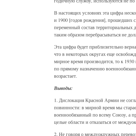
годичную службу, используются не по
В настоящих условиях эта цифра неско
и 1900 [годов рождения], прошедших с
переменный состав территориальных д
таким образом перебрасываться не дол
Эта цифра будет приблизительно верна
что в некоторых округах еще освобожд
мирное время производится, то к 193
по прямому назначению военнообязан
возрастает.
Выводы:
1. Дислокация Красной Армии не согл
повинности: в мирной время мы стара
военнообязанный по всему Союзу, а 
целые области и отказаться от междуо
2. Не говоря о междуокружных перево