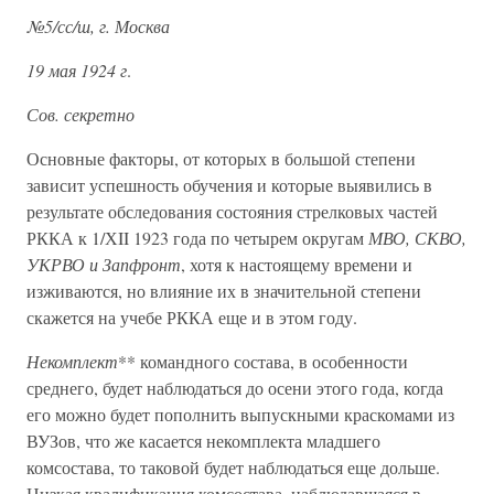
№5/сс/ш, г. Москва
19 мая 1924 г
.
Сов. секретно
Основные факторы, от которых в большой степени
зависит успешность обучения и которые выявились в
результате обследования состояния стрелковых частей
РККА к 1/ХII 1923 года по четырем округам
МВО, СКВО,
УКРВО и Запфронт
, хотя к настоящему времени и
изживаются, но влияние их в значительной степени
скажется на учебе РККА еще и в этом году.
Некомплект
** командного состава, в особенности
среднего, будет наблюдаться до осени этого года, когда
его можно будет пополнить выпускными краскомами из
ВУЗов, что же касается некомплекта младшего
комсостава, то таковой будет наблюдаться еще дольше.
Низкая квалификация комсостава, наблюдавшаяся в