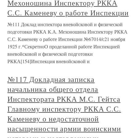
Мехоношина Инспектору РККА
С.С. Каменеву о работе Инспекции
№111 Доклад инспектора вневойсковой и физической
подготовки РККА К.А. Мехоношина Инспектору РККА
С.С. Каменеву о работе Инспекции №67014/с21 ноября
1925 г.*СекретноО проделанной работе Инспекцией
вневойсковой и физической подготовки
РККА[154]Инспекция вневойсковой и
№117 Докладная записка
начальника общего отдела
Инспектората РККА М.С. Гейтса
Главному инспектору РККА С.С.
Каменеву о недостаточной
насыщенности армии воинскими