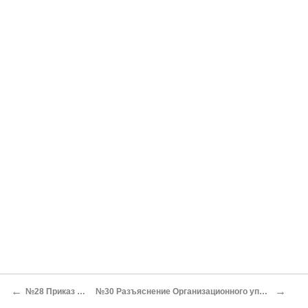
←
→
№28 Приказ № 616 РВС СССР об основах новой системы снабжения в РККА*
№30 Разъяснение Организационного управления Штаба РККА начальникам штабов военных округов о порядке работы и формировании при мобилизации из окружного аппарата фронтовых и армейских управлений