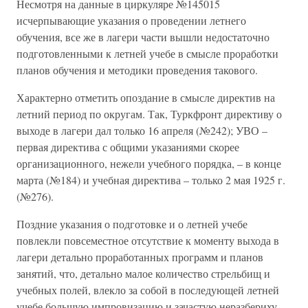
Несмотря на данные в циркуляре №145015
исчерпывающие указания о проведении летнего
обучения, все же в лагери части вышли недостаточно
подготовленными к летней учебе в смысле проработки
планов обучения и методики проведения такового.
Характерно отметить опоздание в смысле директив на
летний период по округам. Так, Туркфронт директиву о
выходе в лагери дал только 16 апреля (№242); УВО –
первая директива с общими указаниями скорее
организационного, нежели учебного порядка, – в конце
марта (№184) и учебная директива – только 2 мая 1925 г.
(№276).
Поздние указания о подготовке и о летней учебе
повлекли повсеместное отсутствие к моменту выхода в
лагери детально проработанных программ и планов
занятий, что, детально малое количество стрельбищ и
учебных полей, влекло за собой в последующей летней
учебе большую импровизацию и зачастую неразбериху.