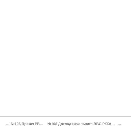
←
→
№106 Приказ РВС СССР №1014 об установлении резерва начсостава РККА
№108 Доклад начальника ВВС РККА П.И. Баранова и начальника штаба ВВС РККА С.Г. Хорькова в РВС СССР «О состоянии и развитии морской авиации»