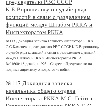
председателю РВС СССР
К.Е.Ворошилову о судьбе ряда
комиссий в связи с разделением
функций между Штабом РККА и
Инспекторатом РККА
№113 Докладная записка Главного инспектора РККА
С.С.Каменева председателю РВС СССР К.Е.Ворошилову
о судьбе ряда комиссий в связи с разделением функций
между Штабом РККА и Инспекторатом РККА
№04600418 декабря 1925 г.СекретноПредставляю на
подпись директиву о подготовке войск.
№117 Докладная записка
начальника общего отдела
Инспектората РККА М.С. Гейтса
Главному инспектору РККА С.С.