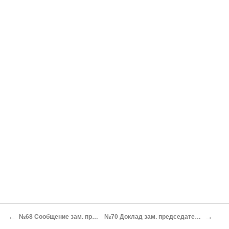
←
→
№68 Сообщение зам. председателя РВС СССР М.В.Фрунзе «К итогам пленума Реввоенсовета Союза ССР»
№70 Доклад зам. председателя РВС СССР М.В. Фрунзе в ЦК РКП(б) о пятилетней программе национального строительства в РККА