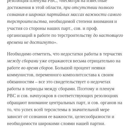
резолюция пленума РВС, «несмотря на известные
достижения в этой области,
при отсутствии полного
сознания в широких партийных массах важности самого
терстроительства
, необходимой степени внимания и
участия со стороны наших парт., сов. и проф.
организаций в работе по терстроительству
до настоящего
времени не достигнуто
».
Необходимо отметить, что недостатки работы в терчастях
между сборами
уже отражаются весьма отрицательно на
работе
во время сборов
. Большой процент неявки
коммунистов, переменного комполитсостава к своим
обязанностям – все это свидетельствует о недочетах
работы в периоды между сборами. Поэтому и пленум
РВС и сов. начпуокров в соответствующих резолюциях
обращают внимание центральных парт, и сов. органов на
то, что успех всей терсистемы в значительной мере
зависит от сознания ее важности, целесообразности и
необходимости широкими слоями нашей партии.