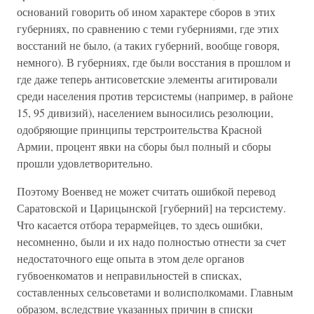
оснований говорить об ином характере сборов в этих
губерниях, по сравнению с теми губерниями, где этих
восстаний не было, (а таких губерний, вообще говоря,
немного). В губерниях, где были восстания в прошлом и
где даже теперь антисоветские элементы агитировали
среди населения против терсистемы (например, в районе
15, 95 дивизий), населением выносились резолюции,
одобряющие принципы терстроительства Красной
Армии, процент явки на сборы был полный и сборы
прошли удовлетворительно.
Поэтому Военвед не может считать ошибкой перевод
Саратовской и Царицынской [губерний] на терсистему.
Что касается отбора терармейцев, то здесь ошибки,
несомненно, были и их надо полностью отнести за счет
недостаточного еще опыта в этом деле органов
губвоенкоматов и неправильностей в списках,
составленных сельсоветами и волисполкомами. Главным
образом, вследствие указанных причин в списки