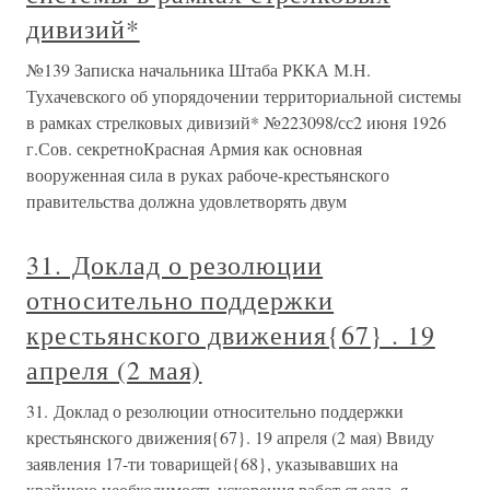
дивизий*
№139 Записка начальника Штаба РККА М.Н.
Тухачевского об упорядочении территориальной системы
в рамках стрелковых дивизий* №223098/сс2 июня 1926
г.Сов. секретноКрасная Армия как основная
вооруженная сила в руках рабоче-крестьянского
правительства должна удовлетворять двум
31. Доклад о резолюции
относительно поддержки
крестьянского движения{67} . 19
апреля (2 мая)
31. Доклад о резолюции относительно поддержки
крестьянского движения{67}. 19 апреля (2 мая) Ввиду
заявления 17-ти товарищей{68}, указывавших на
крайнюю необходимость ускорения работ съезда, я