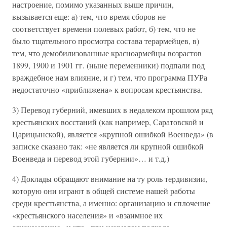
настроение, помимо указанных выше причин,
вызывается еще: а) тем, что время сборов не
соответствует времени полевых работ, б) тем, что не
было тщательного просмотра состава терармейцев, в)
тем, что демобилизованные красноармейцы возрастов
1899, 1900 и 1901 гг. (ныне переменники) подпали под
враждебное нам влияние, и г) тем, что программа ПУРа
недостаточно «приближена» к вопросам крестьянства.
3) Перевод губерний, имевших в недалеком прошлом ряд
крестьянских восстаний (как например, Саратовской и
Царицынской), является «крупной ошибкой Военведа» (в
записке сказано так: «не является ли крупной ошибкой
Военведа и перевод этой губернии»… и т.д.)
4) Доклады обращают внимание на ту роль тердивизии,
которую они играют в общей системе нашей работы
среди крестьянства, а именно: организацию и сплочение
«крестьянского населения» и «взаимное их