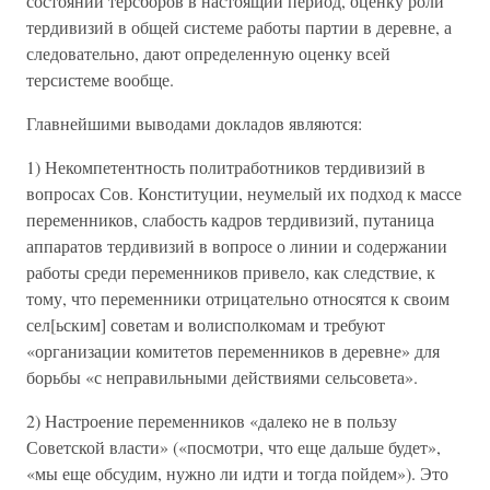
состоянии терсборов в настоящий период, оценку роли
тердивизий в общей системе работы партии в деревне, а
следовательно, дают определенную оценку всей
терсистеме вообще.
Главнейшими выводами докладов являются:
1) Некомпетентность политработников тердивизий в
вопросах Сов. Конституции, неумелый их подход к массе
переменников, слабость кадров тердивизий, путаница
аппаратов тердивизий в вопросе о линии и содержании
работы среди переменников привело, как следствие, к
тому, что переменники отрицательно относятся к своим
сел[ьским] советам и волисполкомам и требуют
«организации комитетов переменников в деревне» для
борьбы «с неправильными действиями сельсовета».
2) Настроение переменников «далеко не в пользу
Советской власти» («посмотри, что еще дальше будет»,
«мы еще обсудим, нужно ли идти и тогда пойдем»). Это