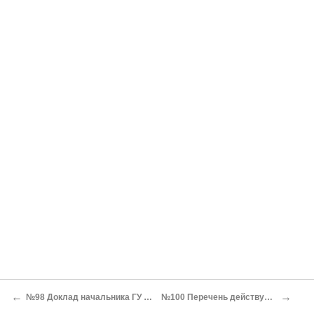
←
→
№98 Доклад начальника ГУ РККА В.Н. Левичева в РВС СССР о милиционно-территориальных формированиях РККА*
№100 Перечень действующих комиссий при Организационно-мобилизационном управлении Штаба РККА