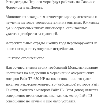
Разведотряды Черного моря будут работать на Савойя с
Лорреном и на Дорнье.
Миноносная эскадрилья начнет тренировку летсостава и
изучение методов торпедометания на опытных Юнкерсах
д-1 и образцовых типах миноносцев, если таковые
удастся приобрести за границей.
Истребительные отряды к концу года перевооружатся на
наши последние сухопутные истребители.
Опытное строительство
Для осуществления своих требований Моркомандование
настаивает на внедрении в моравиацию американских
моторов Райт Т3 650 НР на том основании, что флот
закупает некоторое количество (небольшое) моторов Райт
Тайфун, схожего с мотором Райт Т3. Этот довод является
совершенно неосновательным, так как мотор Райт Т3
совершенно не изучен и еще мало устоялся.