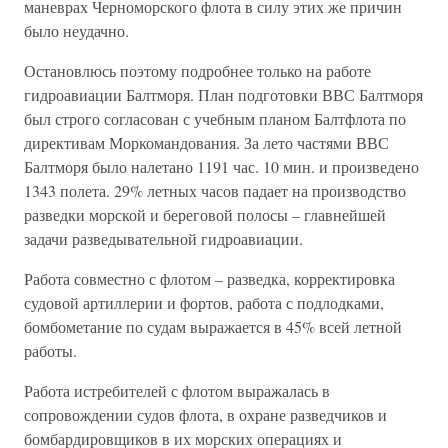
маневрах Черноморского флота в силу этих же причин
было неудачно.
Остановлюсь поэтому подробнее только на работе
гидроавиации Балтморя. План подготовки ВВС Балтморя
был строго согласован с учебным планом Балтфлота по
директивам Моркомандования. За лето частями ВВС
Балтморя было налетано 1191 час. 10 мин. и произведено
1343 полета. 29% летных часов падает на производство
разведки морской и береговой полосы – главнейшей
задачи разведывательной гидроавиации.
Работа совместно с флотом – разведка, корректировка
судовой артиллерии и фортов, работа с подлодками,
бомбометание по судам выражается в 45% всей летной
работы.
Работа истребителей с флотом выражалась в
сопровождении судов флота, в охране разведчиков и
бомбардировщиков в их морских операциях и