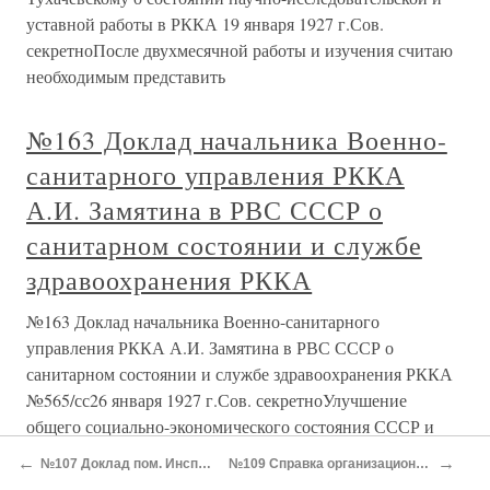
уставной работы в РККА 19 января 1927 г.Сов.
секретноПосле двухмесячной работы и изучения считаю
необходимым представить
№163 Доклад начальника Военно-
санитарного управления РККА
А.И. Замятина в РВС СССР о
санитарном состоянии и службе
здравоохранения РККА
№163 Доклад начальника Военно-санитарного
управления РККА А.И. Замятина в РВС СССР о
санитарном состоянии и службе здравоохранения РККА
№565/сс26 января 1927 г.Сов. секретноУлучшение
общего социально-экономического состояния СССР и
связанное с этим повышение санитарного
←
→
№107 Доклад пом. Инспектора РККА по пехоте Н.Я. Котова Инспектору РККА С.С. Каменеву об итогах подготовки пехоты за 1924/25 год
№109 Справка организационно-учетного отдела УВУЗ РККА о состоянии военно-учебных заведений Красной Армии после их реорганизации в 1924-1925 гг.