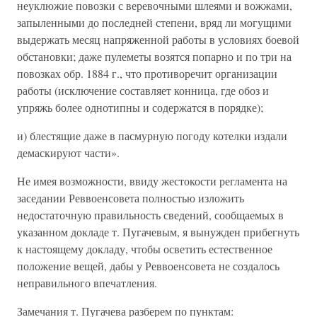
неуклюжие повозки с веревочными шлеями и вожжами,
запыленными до последней степени, вряд ли могущими
выдержать месяц напряженной работы в условиях боевой
обстановки; даже пулеметы возятся попарно и по три на
повозках обр. 1884 г., что противоречит организации
работы (исключение составляет конница, где обоз и
упряжь более однотипны и содержатся в порядке);
и) блестящие даже в пасмурную погоду котелки издали
демаскируют части».
Не имея возможности, ввиду жестокости регламента на
заседании Реввоенсовета полностью изложить
недостаточную правильность сведений, сообщаемых в
указанном докладе т. Пугачевым, я вынужден прибегнуть
к настоящему докладу, чтобы осветить естественное
положение вещей, дабы у Реввоенсовета не создалось
неправильного впечатления.
Замечания т. Пугачева разберем по пунктам: