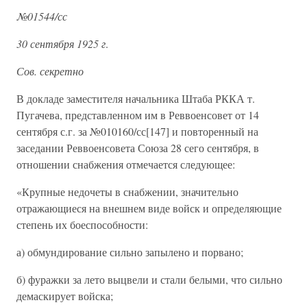
№01544/сс
30 сентября 1925 г
.
Сов. секретно
В докладе заместителя начальника Штаба РККА т.
Пугачева, представленном им в Реввоенсовет от 14
сентября с.г. за №010160/сс[147] и повторенный на
заседании Реввоенсовета Союза 28 сего сентября, в
отношении снабжения отмечается следующее:
«Крупные недочеты в снабжении, значительно
отражающиеся на внешнем виде войск и определяющие
степень их боеспособности:
а) обмундирование сильно запылено и порвано;
б) фуражки за лето выцвели и стали белыми, что сильно
демаскирует войска;