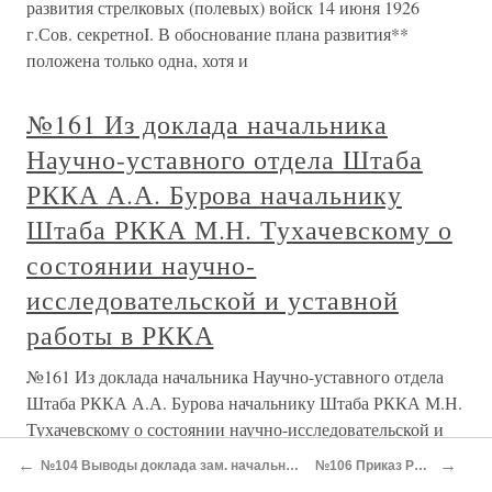
развития стрелковых (полевых) войск 14 июня 1926
г.Сов. секретноI. В обоснование плана развития**
положена только одна, хотя и
№161 Из доклада начальника
Научно-уставного отдела Штаба
РККА А.А. Бурова начальнику
Штаба РККА М.Н. Тухачевскому о
состоянии научно-
исследовательской и уставной
работы в РККА
№161 Из доклада начальника Научно-уставного отдела
Штаба РККА А.А. Бурова начальнику Штаба РККА М.Н.
Тухачевскому о состоянии научно-исследовательской и
уставной работы в РККА 19 января 1927 г.Сов.
←
→
№104 Выводы доклада зам. начальника Штаба РККА С.А. Пугачева в РВС СССР «О проведении маневров в Ленинградском, Западном и Украинском военных округах»
№106 Приказ РВС СССР №1014 об установлении резерва начсостава РККА
секретноПосле двухмесячной работы и изучения считаю