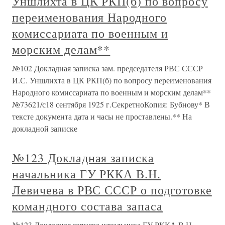
Уншлихта в ЦК РКП(б) по вопросу
переименования Народного
комиссариата по военным и
морским делам**
№102 Докладная записка зам. председателя РВС СССР
И.С. Уншлихта в ЦК РКП(б) по вопросу переименования
Народного комиссариата по военным и морским делам**
№73621/с18 сентября 1925 г.СекретноКопия: Бубнову* В
тексте документа дата и часы не проставлены.** На
докладной записке
№123 Докладная записка
начальника ГУ РККА В.Н.
Левичева в РВС СССР о подготовке
командного состава запаса
№123 Докладная записка начальника ГУ РККА В.Н.