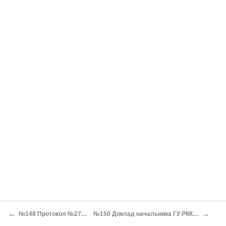
←
→
№148 Протокол №27 заседания РВС СССР о результатах работы комиссии Уншлихта
№150 Доклад начальника ГУ РККА В.Н. Левичева председателю РВС СССР К.Е. Ворошилову о мобилизационной готовности РККА