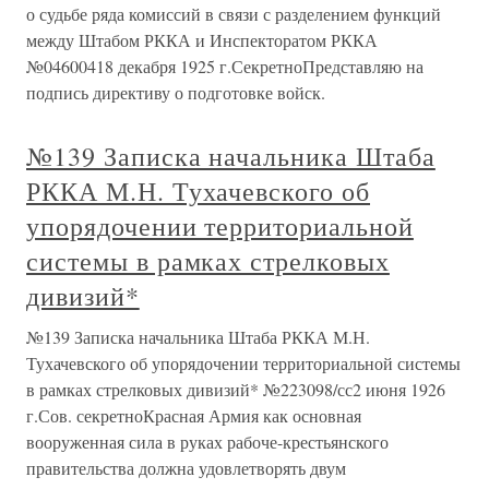
о судьбе ряда комиссий в связи с разделением функций
между Штабом РККА и Инспекторатом РККА
№04600418 декабря 1925 г.СекретноПредставляю на
подпись директиву о подготовке войск.
№139 Записка начальника Штаба
РККА М.Н. Тухачевского об
упорядочении территориальной
системы в рамках стрелковых
дивизий*
№139 Записка начальника Штаба РККА М.Н.
Тухачевского об упорядочении территориальной системы
в рамках стрелковых дивизий* №223098/сс2 июня 1926
г.Сов. секретноКрасная Армия как основная
вооруженная сила в руках рабоче-крестьянского
правительства должна удовлетворять двум