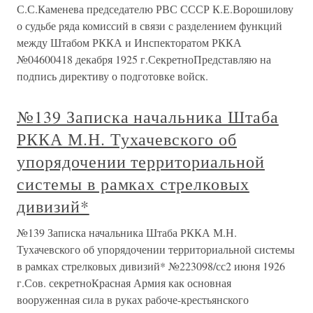
С.С.Каменева председателю РВС СССР К.Е.Ворошилову
о судьбе ряда комиссий в связи с разделением функций
между Штабом РККА и Инспекторатом РККА
№04600418 декабря 1925 г.СекретноПредставляю на
подпись директиву о подготовке войск.
№139 Записка начальника Штаба
РККА М.Н. Тухачевского об
упорядочении территориальной
системы в рамках стрелковых
дивизий*
№139 Записка начальника Штаба РККА М.Н.
Тухачевского об упорядочении территориальной системы
в рамках стрелковых дивизий* №223098/сс2 июня 1926
г.Сов. секретноКрасная Армия как основная
вооруженная сила в руках рабоче-крестьянского