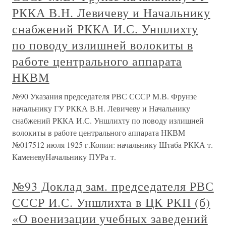
РККА В.Н. Левичеву и Начальнику
снабжений РККА И.С. Уншлихту
по поводу излишней волокиты в
работе центрального аппарата
НКВМ
№90 Указания председателя РВС СССР М.В. Фрунзе
начальнику ГУ РККА В.Н. Левичеву и Начальнику
снабжений РККА И.С. Уншлихту по поводу излишней
волокиты в работе центрального аппарата НКВМ
№017512 июля 1925 г.Копии: начальнику Штаба РККА т.
КаменевуНачальнику ПУРа т.
№93 Доклад зам. председателя РВС
СССР И.С. Уншлихта в ЦК РКП (б)
«О военизации учебных заведений