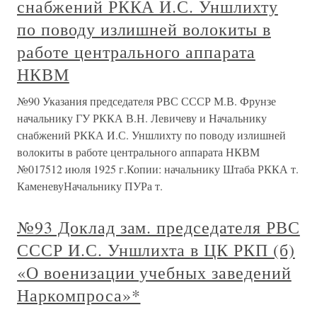
снабжений РККА И.С. Уншлихту
по поводу излишней волокиты в
работе центрального аппарата
НКВМ
№90 Указания председателя РВС СССР М.В. Фрунзе
начальнику ГУ РККА В.Н. Левичеву и Начальнику
снабжений РККА И.С. Уншлихту по поводу излишней
волокиты в работе центрального аппарата НКВМ
№017512 июля 1925 г.Копии: начальнику Штаба РККА т.
КаменевуНачальнику ПУРа т.
№93 Доклад зам. председателя РВС
СССР И.С. Уншлихта в ЦК РКП (б)
«О военизации учебных заведений
Наркомпроса»*