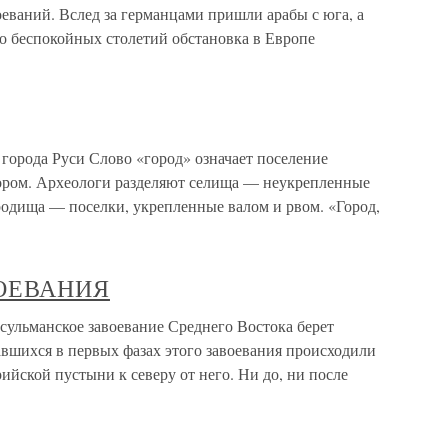
оеваний. Вслед за германцами пришли арабы с юга, а
ько беспокойных столетий обстановка в Европе
 города Руси Слово «город» означает поселение
бором. Археологи разделяют селища — неукрепленные
родища — поселки, укрепленные валом и рвом. «Город,
ВОЕВАНИЯ
манское завоевание Среднего Востока берет
авшихся в первых фазах этого завоевания происходили
ийской пустыни к северу от него. Ни до, ни после