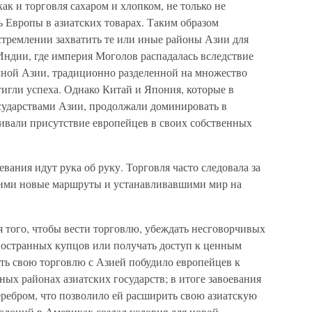
как и торговля сахаром и хлопком, не только не
ь Европы в азиатских товарах. Таким образом
стремлении захватить те или иные районы Азии для
Индии, где империя Моголов распадалась вследствие
чной Азии, традиционно разделенной на множество
игли успеха. Однако Китай и Япония, которые в
сударствами Азии, продолжали доминировать в
чивали присутствие европейцев в своих собственных
ния идут рука об руку. Торговля часто следовала за
ими новые маршруты и устанавливавшими мир на
 того, чтобы вести торговлю, убеждать несговорчивых
ностранных купцов или получать доступ к ценным
ь свою торговлю с Азией побудило европейцев к
ых районах азиатских государств; в итоге завоевания
еребром, что позволило ей расширить свою азиатскую
олоний в Америках создал условия для новой