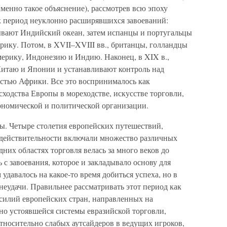
именно такое объяснение), рассмотрев всю эпоху
к период неуклонно расширявшихся завоеваний:
тывают Индийский океан, затем испанцы и португальцы
ку. Потом, в XVII–XVIII вв., британцы, голландцы
ерику, Индонезию и Индию. Наконец, в XIX в.,
итаю и Японии и устанавливают контроль над
стью Африки. Все это воспринималось как
ходства Европы в мореходстве, искусстве торговли,
кономической и политической организации.
ины. Четыре столетия европейских путешествий,
в действительности включали множество различных
дних областях торговля велась за много веков до
 с завоевания, которое и закладывало основу для
давалось на какое-то время добиться успеха, но в
еудачи. Правильнее рассматривать этот период как
силий европейских стран, направленных на
но устоявшейся системы евразийской торговли,
тносительно слабых аутсайдеров в ведущих игроков,