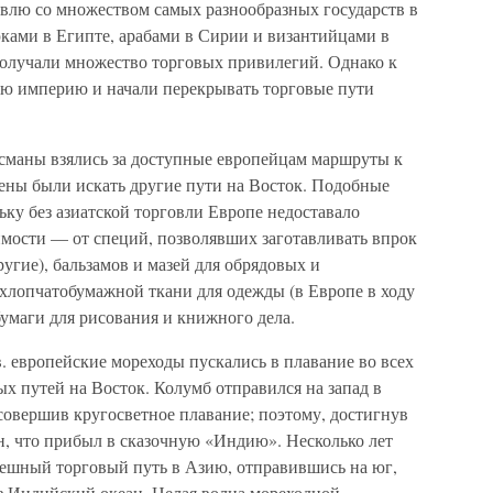
овлю со множеством самых разнообразных государств в
ами в Египте, арабами в Сирии и византийцами в
олучали множество торговых привилегий. Однако к
ую империю и начали перекрывать торговые пути
османы взялись за доступные европейцам маршруты к
ены были искать другие пути на Восток. Подобные
ку без азиатской торговли Европе недоставало
мости — от специй, позволявших заготавливать впрок
ругие), бальзамов и мазей для обрядовых и
 хлопчатобумажной ткани для одежды (в Европе в ходу
бумаги для рисования и книжного дела.
. европейские мореходы пускались в плавание во всех
х путей на Восток. Колумб отправился на запад в
совершив кругосветное плавание; поэтому, достигнув
н, что прибыл в сказочную «Индию». Несколько лет
спешный торговый путь в Азию, отправившись на юг,
з Индийский океан. Целая волна мореходной