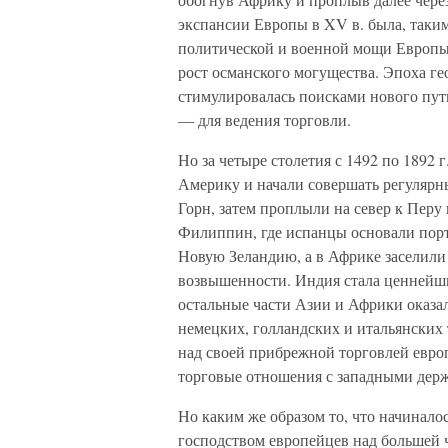
экспансии Европы в XV в. была, таким
политической и военной мощи Европы,
рост османского могущества. Эпоха ге
стимулировалась поисками нового пут
— для ведения торговли.
Но за четыре столетия с 1492 по 1892
Америку и начали совершать регулярн
Горн, затем проплыли на север к Перу
Филиппин, где испанцы основали пор
Новую Зеландию, а в Африке заселил
возвышенности. Индия стала ценнейши
остальные части Азии и Африки оказа
немецких, голландских и итальянских
над своей прибрежной торговлей евро
торговые отношения с западными держ
Но каким же образом то, что начинало
господством европейцев над большей 