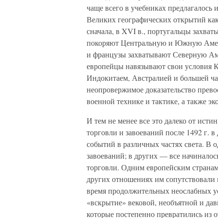
чаще всего в учебниках предлагалось 
Великих географических открытий ка
сначала, в XVI в., португальцы захва
покоряют Центральную и Южную Амери
и французы захватывают Северную Ам
европейцы навязывают свои условия К
Индокитаем, Австралией и большей ча
неопровержимое доказательство превос
военной технике и тактике, а также э
И тем не менее все это далеко от ист
торговли и завоеваний после 1492 г. 
событий в различных частях света. В о
завоеваний; в других — все начиналось
торговли. Одним европейским странам у
других отношениях им сопутствовали н
время продолжительных неослабных у
«вскрытие» вековой, необъятной и дав
которые постепенно превратились из о