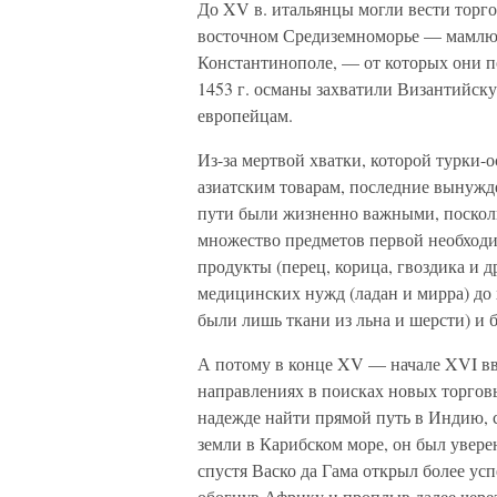
До XV в. итальянцы могли вести торг
восточном Средиземноморье — мамлюк
Константинополе, — от которых они п
1453 г. османы захватили Византийск
европейцам.
Из-за мертвой хватки, которой турки-
азиатским товарам, последние вынужд
пути были жизненно важными, посколь
множество предметов первой необходи
продукты (перец, корица, гвоздика и д
медицинских нужд (ладан и мирра) до
были лишь ткани из льна и шерсти) и 
А потому в конце XV — начале XVI вв
направлениях в поисках новых торговы
надежде найти прямой путь в Индию, 
земли в Карибском море, он был увере
спустя Васко да Гама открыл более у
обогнув Африку и проплыв далее чере