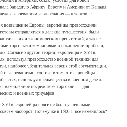
зывала Западную Африку, Европу и Америки от Канады
вела к завоеваниям, а завоевания — к торговле.
ших возвышение Европы, европейцы превосходили
 готовы отправляться в далекие путешествия, были
литических и экономических препятствий, а также
оими торговыми компаниями и накоплении прибыли,
ка. Согласно другой теории, европейцы к XVI в.
ях, используя превосходство военной техники для
уй, наиболее убедительная версия этой аргументации,
й и завоеваниями, состоит в том, что европейцы
областях, используя преимущества в военном деле для
во, накопленное посредством торговли, — для
еских и военных триумфов.
о XVI в. европейцы вовсе не были успешными
, совсем наоборот. Почему же в 1500 г. все изменилось?
.