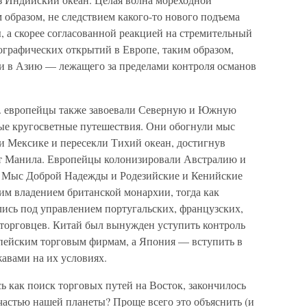
 образом, не следствием какого-то нового подъема
 а скорее согласованной реакцией на стремительный
ографических открытий в Европе, таким образом,
и в Азию — лежащего за пределами контроля османов
 г. европейцы также завоевали Северную и Южную
ые кругосветные путешествия. Они обогнули мыс
 и Мексике и пересекли Тихий океан, достигнув
т Манила. Европейцы колонизировали Австралию и
и Мыс Доброй Надежды и Родезийские и Кенийские
м владением британской монархии, тогда как
лись под управлением португальских, французских,
 торговцев. Китай был вынужден уступить контроль
пейским торговым фирмам, а Япония — вступить в
авами на их условиях.
сь как поиск торговых путей на Восток, закончилось
частью нашей планеты? Проще всего это объяснить (и