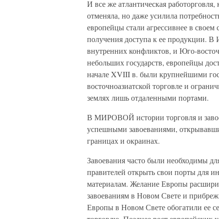
И все же атлантическая работорговля, 
отменяла, но даже усилила потребност
европейцы стали агрессивнее в своем 
получения доступа к ее продукции. В 
внутренних конфликтов, и Юго-восто
небольших государств, европейцы дост
начале XVIII в. были крупнейшими го
восточноазиатской торговле и ограни
землях лишь отдаленными портами.
В МИРОВОЙ истории торговля и завоева
успешными завоеваниями, открывавш
границах и окраинах.
Завоевания часто были необходимы для
правителей открыть свои порты для и
материалам. Желание Европы расширит
завоеваниям в Новом Свете и прибрежн
Европы в Новом Свете обогатили ее с
торговлю. Позднее рост европейских к