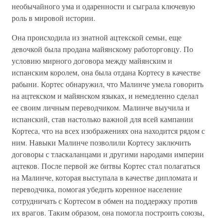
необычайного ума и одаренности и сыграла ключевую
роль в мировой истории.
Она происходила из знатной ацтекской семьи, еще
девочкой была продана майянскому работорговцу. По
условию мирного договора между майянским и
испанским королем, она была отдана Кортесу в качестве
рабыни. Кортес обнаружил, что Малинче умела говорить
на ацтекском и майянском языках, и немедленно сделал
ее своим личным переводчиком. Малинче выучила и
испанский, став настолько важной для всей кампании
Кортеса, что на всех изображениях она находится рядом с
ним. Навыки Малинче позволили Кортесу заключить
договоры с тласкаланцами и другими народами империи
ацтеков. После первой же битвы Кортес стал полагаться
на Малинче, которая выступала в качестве дипломата и
переводчика, помогая убедить коренное население
сотрудничать с Кортесом в обмен на поддержку против
их врагов. Таким образом, она помогла построить союзы,