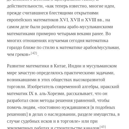
действительности, «как теперь известно, многие идеи,
прежде считавшиеся блестящими открытиями
европейских математиков XVI, XVII и XVIII вв., на
самом деле были разработаны арабо-мусульманскими
математиками примерно четырьмя веками ранее. Во
многих отношениях изучаемая сегодня математика
гораздо ближе по стилю к математике арабов/мусульман,
{42}
чем греков»
.
Развитие математики в Китае, Индии и мусульманском
мире зачастую определялось практическими задачами,
возникавшими в этих обществах высокоразвитой
торговли. Изобретатель современной алгебры, иракский
математик IX в. аль-Хорезми, рассказывает, что он
разработал свои методы решения уравнений, чтобы
помочь людям, «постоянно нуждавшимся [в подобных
решениях] в делах о наследовании, разделе имущества, в
случае судебных исков и в торговле» или при
{43}
землемерных работах и строительстве каналов
.