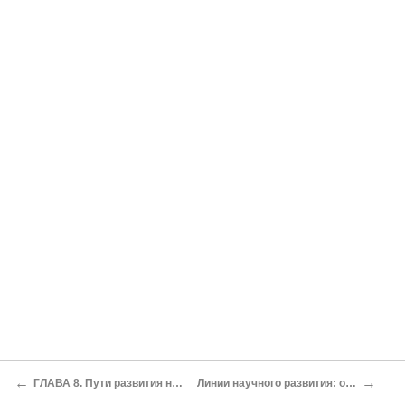
←
→
ГЛАВА 8. Пути развития науки в Азии и Европе
Линии научного развития: от прогресса к застою