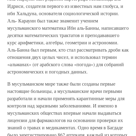
Идриси, создателя первого из известных нам глобуса, и
ибн Хальдуна, основателя социологической истории.
Аль- Карауин был также знаменит учением
мусульманского математика Ибн аль-Банны, написавшего
десятки математических трактатов и преподававшего
курс арифметики, алгебры, геометрии и астрономии.
Аль-Банна был первым, кто стал рассматривать дроби как
отношения двух целых чисел, и использовал термин
«альманах» (от арабского слова «погода») для собраний
астрономических и погодных данных.
В мусульманском мире также были созданы первые
настоящие больницы, а мусульманские врачи первыми
разработали и начали применять карантинные меры для
контроля над заразными заболеваниями. И именно в
мусульманских обществах впервые начали выдаваться
лицензии для фармакологов на основании проверки их
знаний о травах и медикаментах. Одно время в Багдаде
было зарегистрировано 862 аптекаря, каждый из которых