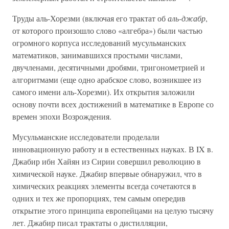
Труды аль-Хорезми (включая его трактат об
аль-джабр
,
от которого произошло слово «алгебра») были частью
огромного корпуса исследований мусульманских
математиков, занимавшихся простыми числами,
двучленами, десятичными дробями, тригонометрией и
алгоритмами (еще одно арабское слово, возникшее из
самого имени аль-Хорезми). Их открытия заложили
основу почти всех достижений в математике в Европе со
времен эпохи Возрождения.
Мусульманские исследователи проделали
инновационную работу и в естественных науках. В IX в.
Джабир ибн Хайян из Сирии совершил революцию в
химической науке. Джабир впервые обнаружил, что в
химических реакциях элементы всегда сочетаются в
одних и тех же пропорциях, тем самым опередив
открытие этого принципа европейцами на целую тысячу
лет. Джабир писал трактаты о дистилляции,