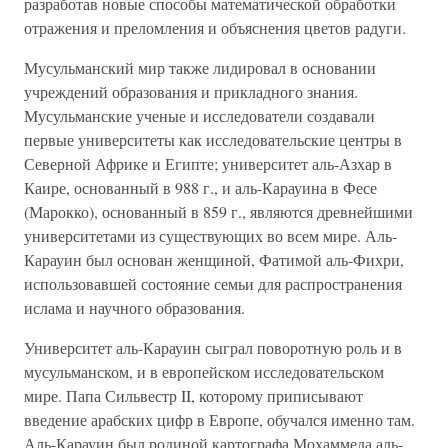
разработав новые способы математической обработки
отражения и преломления и объяснения цветов радуги.
Мусульманский мир также лидировал в основании
учреждений образования и прикладного знания.
Мусульманские ученые и исследователи создавали
первые университеты как исследовательские центры в
Северной Африке и Египте; университет аль-Азхар в
Каире, основанный в 988 г., и аль-Карауина в Фесе
(Марокко), основанный в 859 г., являются древнейшими
университетами из существующих во всем мире. Аль-
Карауин был основан женщиной, Фатимой аль-Фихри,
использовавшей состояние семьи для распространения
ислама и научного образования.
Университет аль-Карауин сыграл поворотную роль и в
мусульманском, и в европейском исследовательском
мире. Папа Сильвестр II, которому приписывают
введение арабских цифр в Европе, обучался именно там.
Аль-Карауин был родиной картографа Мохаммеда аль-