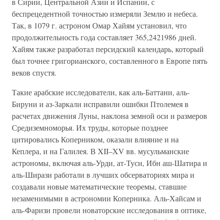
в Сирии, Центральной Азии и Испании, с
беспрецедентной точностью измеряли Землю и небеса.
Так, в 1079 г. астроном Омар Хайям установил, что
продолжительность года составляет 365,2421986 дней.
Хайям также разработал персидский календарь, который
был точнее григорианского, составленного в Европе пять
веков спустя.
Такие арабские исследователи, как аль-Баттани, аль-
Бируни и аз-Заркали исправили ошибки Птолемея в
расчетах движения Луны, наклона земной оси и размеров
Средиземноморья. Их труды, которые позднее
цитировались Коперником, оказали влияние и на
Кеплера, и на Галилея. В XII–XV вв. мусульманские
астрономы, включая аль-Урди, ат-Туси, Ибн аш-Шатира и
аль-Ширази работали в лучших обсерваториях мира и
создавали новые математические теоремы, ставшие
незаменимыми в астрономии Коперника. Аль-Хайсам и
аль-Фаризи провели новаторские исследования в оптике,