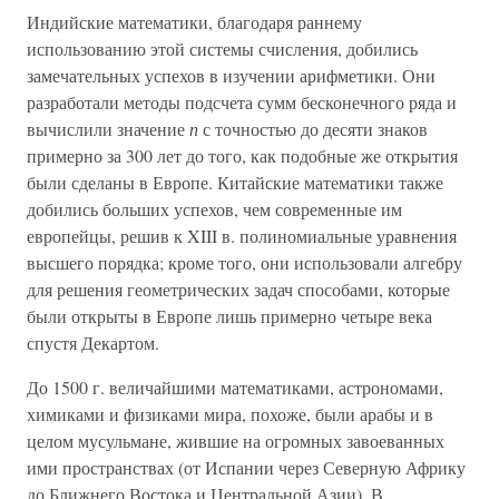
Индийские математики, благодаря раннему
использованию этой системы счисления, добились
замечательных успехов в изучении арифметики. Они
разработали методы подсчета сумм бесконечного ряда и
вычислили значение
п
с точностью до десяти знаков
примерно за 300 лет до того, как подобные же открытия
были сделаны в Европе. Китайские математики также
добились больших успехов, чем современные им
европейцы, решив к XIII в. полиномиальные уравнения
высшего порядка; кроме того, они использовали алгебру
для решения геометрических задач способами, которые
были открыты в Европе лишь примерно четыре века
спустя Декартом.
До 1500 г. величайшими математиками, астрономами,
химиками и физиками мира, похоже, были арабы и в
целом мусульмане, жившие на огромных завоеванных
ими пространствах (от Испании через Северную Африку
до Ближнего Востока и Центральной Азии). В