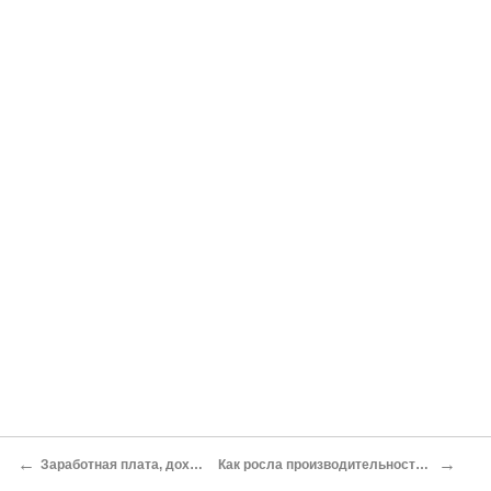
←
→
Заработная плата, доходы и потребление
Как росла производительность сельского хозяйства?