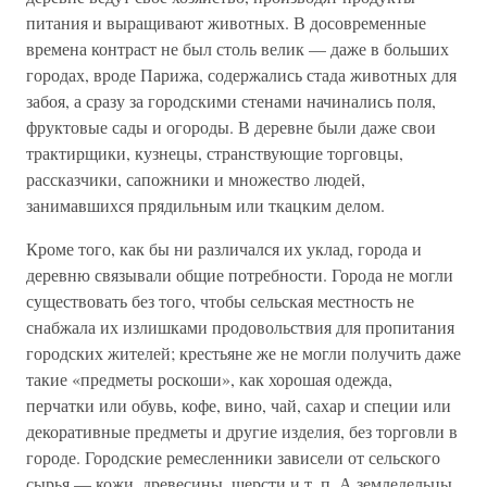
питания и выращивают животных. В досовременные
времена контраст не был столь велик — даже в больших
городах, вроде Парижа, содержались стада животных для
забоя, а сразу за городскими стенами начинались поля,
фруктовые сады и огороды. В деревне были даже свои
трактирщики, кузнецы, странствующие торговцы,
рассказчики, сапожники и множество людей,
занимавшихся прядильным или ткацким делом.
Кроме того, как бы ни различался их уклад, города и
деревню связывали общие потребности. Города не могли
существовать без того, чтобы сельская местность не
снабжала их излишками продовольствия для пропитания
городских жителей; крестьяне же не могли получить даже
такие «предметы роскоши», как хорошая одежда,
перчатки или обувь, кофе, вино, чай, сахар и специи или
декоративные предметы и другие изделия, без торговли в
городе. Городские ремесленники зависели от сельского
сырья — кожи, древесины, шерсти и т. п. А земледельцы