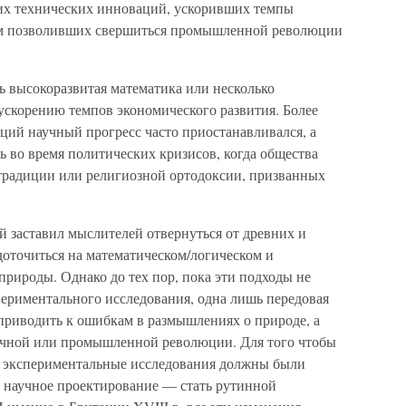
их технических инноваций, ускоривших темпы
ым позволивших свершиться промышленной революции
шь высокоразвитая математика или несколько
ускорению темпов экономического развития. Более
ций научный прогресс часто приостанавливался, а
 во время политических кризисов, когда общества
традиции или религиозной ортодоксии, призванных
й заставил мыслителей отвернуться от древних и
доточиться на математическом/логическом и
рироды. Однако до тех пор, пока эти подходы не
периментального исследования, одна лишь передовая
 приводить к ошибкам в размышлениях о природе, а
аучной или промышленной революции. Для того чтобы
, экспериментальные исследования должны были
а научное проектирование — стать рутинной