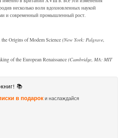
 именно в Британии XVIII в. все эти изменения
родив несколько волн вдохновленных наукой
ними и современный промышленный рост.
d the Origins of Modem Science
(New York: Palgrave,
aking of the European Renaissance
(Cambridge, MA: MIT
книг! 📚
писки в подарок
и наслаждайся