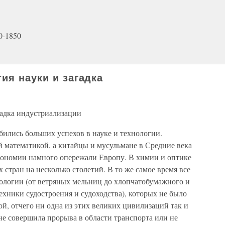
0-1850
ия науки и загадка
гадка индустриализации
ились больших успехов в науке и технологии.
 математикой, а китайцы и мусульмане в Средние века
рономии намного опережали Европу. В химии и оптике
стран на несколько столетий. В то же самое время все
ологии (от ветряных мельниц до хлопчатобумажного и
ехники судостроения и судоходства), которых не было
ой, отчего ни одна из этих великих цивилизаций так и
не совершила прорыва в области транспорта или не