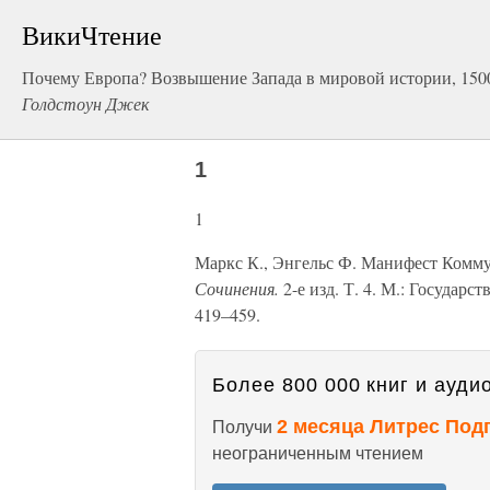
ВикиЧтение
Почему Европа? Возвышение Запада в мировой истории, 150
Голдстоун Джек
1
1
Маркс К., Энгельс Ф. Манифест Коммун
Сочинения.
2-е изд. Т. 4. М.: Государс
419–459.
Более 800 000 книг и аудио
2 месяца Литрес Под
Получи
неограниченным чтением