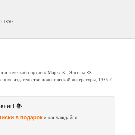
0-1850
истической партии // Маркс К., Энгельс Ф.
твенное издательство политической литературы, 1955. С.
книг! 📚
писки в подарок
и наслаждайся