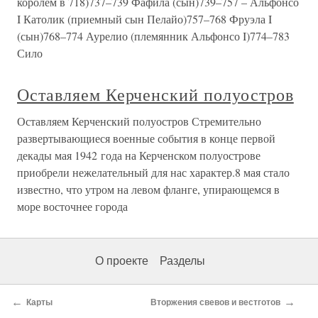
королем в 718)737–739 Фафила (сын)739–757 – Альфонсо
I Католик (приемный сын Пелайо)757–768 Фруэла I
(сын)768–774 Аурелио (племянник Альфонсо I)774–783
Сило
Оставляем Керченский полуостров
Оставляем Керченский полуостров Стремительно
развертывающиеся военные события в конце первой
декады мая 1942 года на Керченском полуострове
приобрели нежелательный для нас характер.8 мая стало
известно, что утром на левом фланге, упирающемся в
море восточнее города
О проекте
Разделы
←
→
Карты
Вторжения свевов и вестготов