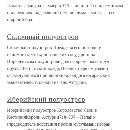
туманная фигура — умер в 175 г. до н. э. Его преемником
стал человек, наделавший немало шума в мире, — его
старший брат
Склочный полуостров
Склочный полуостров Прежде всего позвольте
напомнить, что христианских государств на
Пиренейском полуострове долгое время было пруд
пруди. Вестготский вождь Пелайо, первым удачно
огрызнувшимся при долине Ковандога на арабских
завоевателей, положил начало Астурии,
Иберийский полуостров
Иберийский полуостров Королевство Леон и
КастилияКороли Астурии718–737 – Пелайо
(предводитель восстания против мусульман; избран