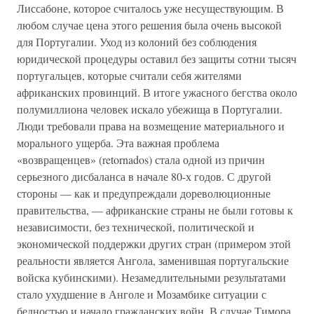
Лиссабоне, которое считалось уже несуществующим. В
любом случае цена этого решения была очень высокой
для Португалии. Уход из колоний без соблюдения
юридической процедуры оставил без защиты сотни тысяч
португальцев, которые считали себя жителями
африканских провинций. В итоге ужасного бегства около
полумиллиона человек искало убежища в Португалии.
Люди требовали права на возмещение материального и
морального ущерба. Эта важная проблема
«возвращенцев» (retornados) стала одной из причин
серьезного дисбаланса в начале 80-х годов. С другой
стороны — как и предупреждали дореволюционные
правительства, — африканские страны не были готовы к
независимости, без технической, политической и
экономической поддержки других стран (примером этой
реальности является Ангола, заменившая португальские
войска кубинскими). Незамедлительными результатами
стало ухудшение в Анголе и Мозамбике ситуации с
бедностью и начало гражданских войн. В случае Тимора