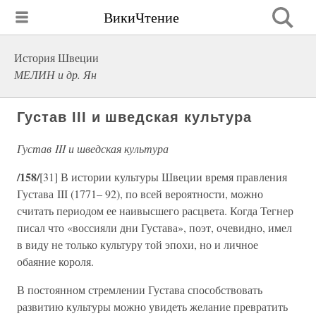
ВикиЧтение
История Швеции
МЕЛИН и др. Ян
Густав III и шведская культура
Густав III и шведская культура
/158/
[31] В истории культуры Швеции время правления
Густава III (1771– 92), по всей вероятности, можно
считать периодом ее наивысшего расцвета. Когда Тегнер
писал что «воссияли дни Густава», поэт, очевидно, имел
в виду не только культуру той эпохи, но и личное
обаяние короля.
В постоянном стремлении Густава способствовать
развитию культуры можно увидеть желание превратить