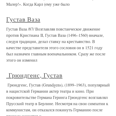
Малер!». Когда Карл (ему уже было
Густав Ваза
Густав Ваза /87/ Возглавляя повстанческое движение
против Кристиана II, Густав Ваза (1496–1560) вначале,
следуя традиции, делал ставку на крестьянство. В
качестве представителя этого сословия он в 1521 году
был назначен главным военачальником. Сразу же после
этого он изменил
Грюндгенс, Густав
Грюндгенс, Густав (Grundgens), (1899–1963), популярный
в нацистской Германии актер театра и кино. При
покровительстве Германа Геринга Грюндгенс возглавлял
Прусский театр в Берлине. Несмотря на свои симпатии к
коммунистам, он отказался покинуть Германию после
прихода нацистов к