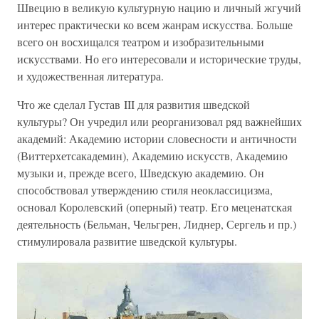
Швецию в великую культурную нацию и личный жгучий
интерес практически ко всем жанрам искусства. Больше
всего он восхищался театром и изобразительными
искусствами. Но его интересовали и исторические труды,
и художественная литература.
Что же сделал Густав III для развития шведской
культуры? Он учредил или реорганизовал ряд важнейших
академий: Академию истории словесности и античности
(Виттерхетсакадемин), Академию искусств, Академию
музыки и, прежде всего, Шведскую академию. Он
способствовал утверждению стиля неоклассицизма,
основал Королевский (оперный) театр. Его меценатская
деятельность (Бельман, Чельгрен, Лиднер, Сергель и пр.)
стимулировала развитие шведской культуры.