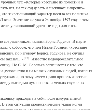
и урочных лет: «Которые крестьяне из поместий и
ять лет, на тех суд давать и сыскивать накрепко».
 что закрепощающий характер носила вся политика
I века. Значение же указа 24 ноября 1597 года в том,
мент, установивший урочные годы для сыска
 современников, являлся Борис Годунов. В марте
ждал с собором, что при Иване Грозном «крестьяне
анович, по наговору Бориса Годунова, не слушая
{17}
ном заказал…»
. Известно недоброжелательное
вичу. Но С. М. Соловьев соглашается с тем, что
а духовенство и на мелких служилых людей, которых
 уступками, поэтому имеем право принять известие,
е между выгодами духовенства и мелких служилых
отихоньку приходить в себя после изнурительной
. В этой ситуации крепостнические указы могли
рующий эффект. Но тут вмешался несчастный случай