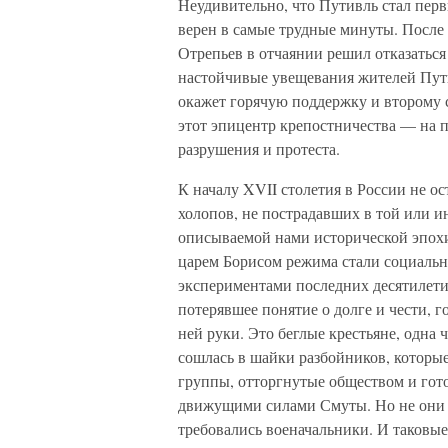
Неудивительно, что Путивль стал перв
верен в самые трудные минуты. После
Отрепьев в отчаянии решил отказаться
настойчивые увещевания жителей Пути
окажет горячую поддержку и второму 
этот эпицентр крепостничества — на 
разрушения и протеста.
К началу XVII столетия в России не о
холопов, не пострадавших в той или и
описываемой нами исторической эпохи
царем Борисом режима стали социаль
экспериментами последних десятилети
потерявшее понятие о долге и чести, г
ней руки. Это беглые крестьяне, одна ч
сошлась в шайки разбойников, которы
группы, отторгнутые обществом и гото
движущими силами Смуты. Но не они б
требовались военачальники. И таковые