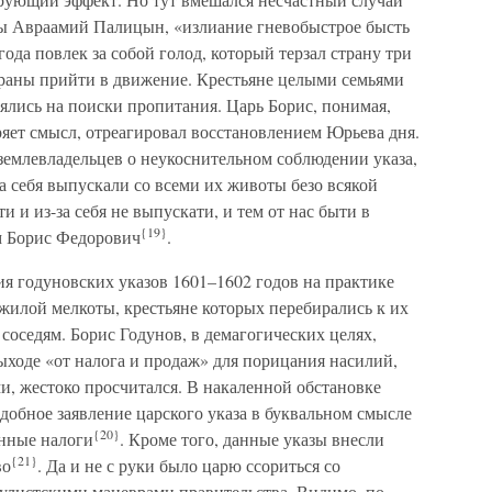
ты Авраамий Палицын, «излиание гневобыстрое бысть
ода повлек за собой голод, который терзал страну три
страны прийти в движение. Крестьяне целыми семьями
ялись на поиски пропитания. Царь Борис, понимая,
ряет смысл, отреагировал восстановлением Юрьева дня.
 землевладельцев о неукоснительном соблюдении указа,
за себя выпускали со всеми их животы безо всякой
и и из-за себя не выпускати, и тем от нас быти в
{19}
м Борис Федорович
.
я годуновских указов 1601–1602 годов на практике
жилой мелкоты, крестьяне которых перебирались к их
оседям. Борис Годунов, в демагогических целях,
выходе «от налога и продаж» для порицания насилий,
и, жестоко просчитался. В накаленной обстановке
одобное заявление царского указа в буквальном смысле
{20}
енные налоги
. Кроме того, данные указы внесли
{21}
во
. Да и не с руки было царю ссориться со
улистскими маневрами правительства. Видимо, по