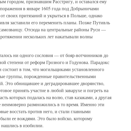
ым городом, признавшим Расстригу, и оставался ему
 поражения в январе 1605 года под Добрыничами
 от своих притязаний и укрыться в Польше, однако
вля заставили его переменить планы. Позже Путивль
самозванцу. Отсюда на центральные районы Руси —
протяжении нескольких лет накатывали волны
сталось ни одного сословия — от бояр-вотчинников до
ной степени от реформ Грозного и Годунова. Парадокс
 состоит в том, что могильщиками установленного
ные группы, порожденные правительственными
й. Это обнищавшее и деградировавшее дворянство,
отовое принять участие в любой заварухе и погреть на
асть которых подалась на волю, став казаками, а другая
е неимоверно размножились в то время. Именно эти
вые восстать против него, и стали главными
ыли ее вождями. Это было войско, которому
 нашлись в изобилии.