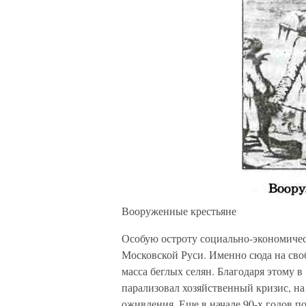
Вооруженные крестьяне
Особую остроту социально-экономиче
Московской Руси. Именно сюда на сво
масса беглых селян. Благодаря этому в
парализовал хозяйственный кризис, н
оживления. Еще в начале 90-х годов п