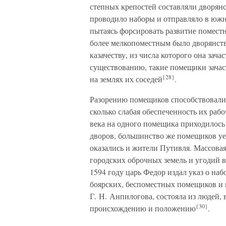
степных крепостей составляли дворян
проводило наборы и отправляло в южн
пытаясь форсировать развитие поместн
более мелкопоместным было дворянст
казачеству, из числа которого она зача
существованию, такие помещики зача
{28}
на землях их соседей
.
Разорению помещиков способствовали 
сколько слабая обеспеченность их раб
века на одного помещика приходилось 
дворов, большинство же помещиков уе
оказались и жители Путивля. Массова
городских оброчных земель и угодий 
1594 году царь Федор издал указ о на
боярских, беспоместных помещиков и н
Г. Н. Анпилогова, состояла из людей,
{30}
происхождению и положению
.