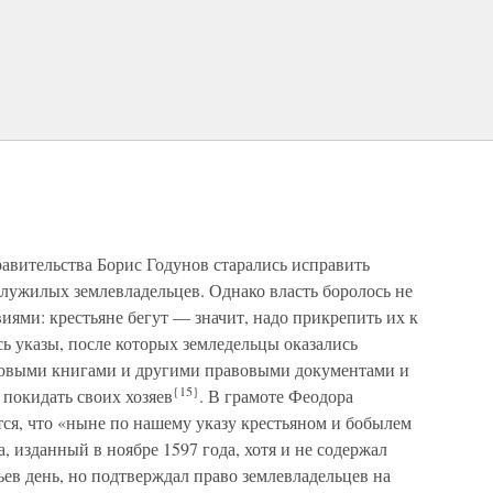
авительства Борис Годунов старались исправить
лужилых землевладельцев. Однако власть боролось не
виями: крестьяне бегут — значит, надо прикрепить их к
сь указы, после которых земледельцы оказались
цовыми книгами и другими правовыми документами и
{15}
 покидать своих хозяев
. В грамоте Феодора
ся, что «ныне по нашему указу крестьяном и бобылем
, изданный в ноябре 1597 года, хотя и не содержал
ев день, но подтверждал право землевладельцев на