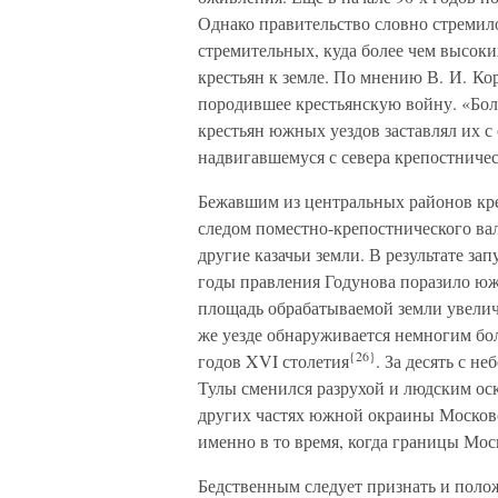
Однако правительство словно стремило
стремительных, куда более чем высоки
крестьян к земле. По мнению В. И. Ко
породившее крестьянскую войну. «Бол
крестьян южных уездов заставлял их с
надвигавшемуся с севера крепостниче
Бежавшим из центральных районов кре
следом поместно-крепостнического ва
другие казачьи земли. В результате за
годы правления Годунова поразило южн
площадь обрабатываемой земли увелич
же уезде обнаруживается немногим бо
{26}
годов XVI столетия
. За десять с н
Тулы сменился разрухой и людским ос
других частях южной окраины Московс
именно в то время, когда границы Мо
Бедственным следует признать и пол