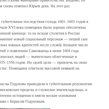
в снова отменил Юрьев день. На этот раз
губительные последствия голода 1601–1603 годов в
 начале XVI века помещики были хорошо обеспечены
енной коннице, то на исходе столетия в России
транение новый социальный персонаж — пеший сын
онах южных крепостей несло службу большое число
стий о появлении Самозванца в июне 1604 года
оинских людей — значительно облегченные в
555–1556 годов. Но своей цели — привлечь на свою
стиг. Помещики ответили массовой неявкой на
мыслы Годунова приводили к губительным результатам.
московские пределы и служилые землевладельцы, и
степени истощения и имели веские основания
лаве с Борисом Годуновым.