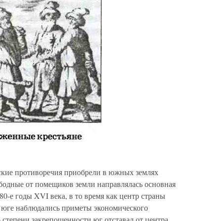
ские противоречия приобрели в южных землях
бодные от помещиков земли направлялась основная
 80-е годы XVI века, в то время как центр страны
а юге наблюдались приметы экономического
о степени закрепощенности юг отставал от центра.