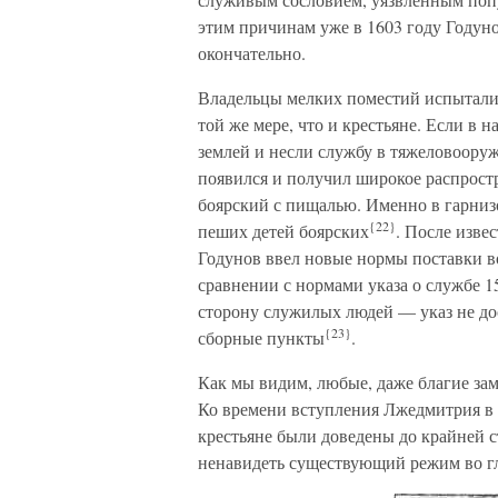
этим причинам уже в 1603 году Годуно
окончательно.
Владельцы мелких поместий испытали 
той же мере, что и крестьяне. Если в
землей и несли службу в тяжеловооруж
появился и получил широкое распрос
боярский с пищалью. Именно в гарниз
{22}
пеших детей боярских
. После изве
Годунов ввел новые нормы поставки в
сравнении с нормами указа о службе 1
сторону служилых людей — указ не до
{23}
сборные пункты
.
Как мы видим, любые, даже благие за
Ко времени вступления Лжедмитрия в 
крестьяне были доведены до крайней 
ненавидеть существующий режим во г