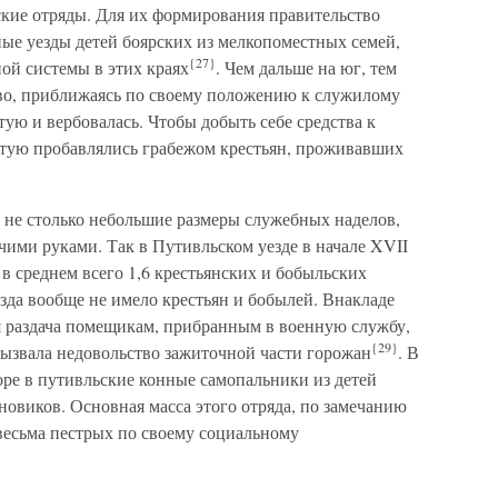
ские отряды. Для их формирования правительство
ые уезды детей боярских из мелкопоместных семей,
{27}
ой системы в этих краях
. Чем дальше на юг, тем
во, приближаясь по своему положению к служилому
стую и вербовалась. Чтобы добыть себе средства к
стую пробавлялись грабежом крестьян, проживавших
не столько небольшие размеры служебных наделов,
очими руками. Так в Путивльском уезде в начале XVII
в среднем всего 1,6 крестьянских и бобыльских
зда вообще не имело крестьян и бобылей. Внакладе
я раздача помещикам, прибранным в военную службу,
{29}
вызвала недовольство зажиточной части горожан
. В
боре в путивльские конные самопальники из детей
овиков. Основная масса этого отряда, по замечанию
 весьма пестрых по своему социальному