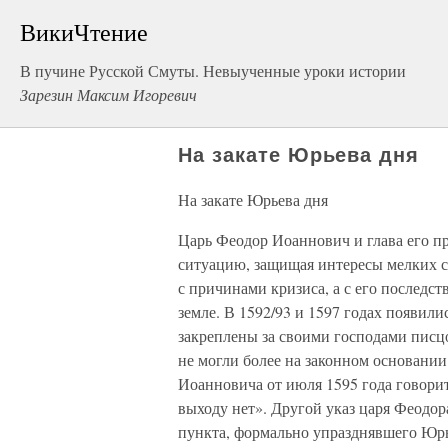
ВикиЧтение
В пучине Русской Смуты. Невыученные уроки истории
Зарезин Максим Игоревич
На закате Юрьева дня
На закате Юрьева дня
Царь Феодор Иоаннович и глава его пр
ситуацию, защищая интересы мелких с
с причинами кризиса, а с его последст
земле. В 1592/93 и 1597 годах появили
закреплены за своими господами пис
не могли более на законном основании
Иоанновича от июля 1595 года говорит
выходу нет». Другой указ царя Феодора
пункта, формально упразднявшего Юрь