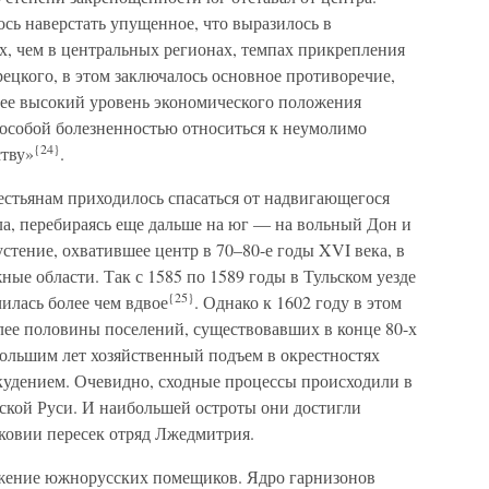
сь наверстать упущенное, что выразилось в
х, чем в центральных регионах, темпах прикрепления
рецкого, в этом заключалось основное противоречие,
ее высокий уровень экономического положения
 особой болезненностью относиться к неумолимо
{24}
ству»
.
стьянам приходилось спасаться от надвигающегося
ла, перебираясь еще дальше на юг — на вольный Дон и
пустение, охватившее центр в 70–80-е годы XVI века, в
ые области. Так с 1585 по 1589 годы в Тульском уезде
{25}
илась более чем вдвое
. Однако к 1602 году в этом
лее половины поселений, существовавших в конце 80-х
ебольшим лет хозяйственный подъем в окрестностях
кудением. Очевидно, сходные процессы происходили в
кой Руси. И наибольшей остроты они достигли
сковии пересек отряд Лжедмитрия.
ожение южнорусских помещиков. Ядро гарнизонов