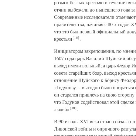
розыск беглых крестьян в течение пят
отчин выбежали до нынешнего года за п
Современные исследователи отмечают,
правительства, начиная с 80-х годов XV
что это был первый официальный доку
{16}
крестьян
.
Инициатором закрепощения, по мнению
1607 года царь Василий Шуйский обсу
выход имели вольный; а царь Федор Ив
совета старейших бояр, выход крестья
отношение Шуйского к Борису Феодоро
«Годунову… выгодно было опираться н
он старался привлечь на свою сторону
что Годунов содействовал этой сделк
{18}
людей»
.
В 90-е годы XVI века страна начала п
Ливонской войны и опричного разгула
принести кратковременный стабилизи