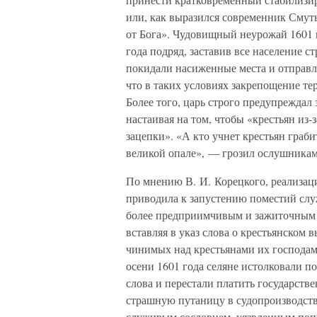
или, как выразился современник Сму
от Бога». Чудовищный неурожай 1601 г
года подряд, заставив все население 
покидали насиженные места и отправл
что в таких условиях закрепощение те
Более того, царь строго предупреждал
настаивая на том, чтобы «крестьян из-
зацепки». «А кто учнет крестьян грабит
великой опале», — грозил ослушника
По мнению В. И. Корецкого, реализаци
приводила к запустению поместий слу
более предприимчивым и зажиточным с
вставляя в указ слова о крестьянском 
чинимых над крестьянами их господам
осени 1601 года селяне истолковали п
слова и перестали платить государств
страшную путаницу в судопроизводст
служивым сословием, уязвленным поп