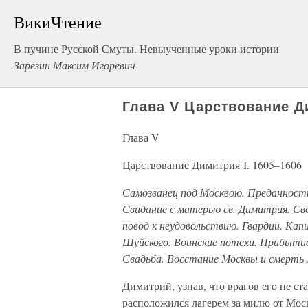
ВикиЧтение
В пучине Русской Смуты. Невыученные уроки истории
Зарезин Максим Игоревич
Глава V Царствование Ди
Глава V
Царствование Димитрия I. 1605–1606
Самозванец под Москвою. Преданност
Свидание с матерью св. Димитрия. Св
повод к неудовольствию. Гвардии. Ка
Шуйского. Воинские потехи. Прибытие
Свадьба. Восстание Москвы и смерт
Димитрий, узнав, что врагов его не ст
расположился лагерем за милю от Моск