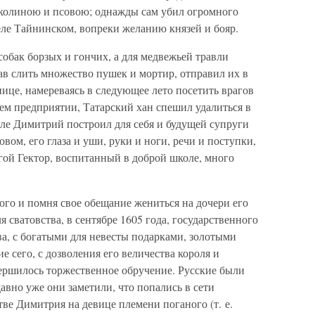
колиною и псовою; однажды сам убил огромного
селе Тайнинском, вопреки желанию князей и бояр.
собак борзых и гончих, а для медвежьей травли
ав слить множество пушек и мортир, отправил их в
нице, намереваясь в следующее лето посетить врагов
сем предприятии, Татарский хан спешил удалиться в
мле Димитрий построил для себя и будущей супруги
ом, его глаза и уши, руки и ноги, речи и поступки,
угой Гектор, воспитанный в доброй школе, много
ого и помня свое обещание жениться на дочери его
 сватовства, в сентябре 1605 года, государственного
а, с богатыми для невесты подарками, золотыми
е сего, с дозволения его величества короля и
ершилось торжественное обручение. Русские были
авно уже они заметили, что попались в сети
тве Димитрия на девице племени поганого (т. е.