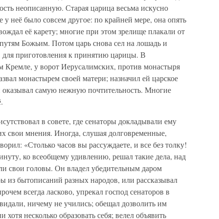
адость неописанную. Старая царица весьма искусно
 у неё было совсем другое: по крайней мере, она опять
ождал её карету; многие при этом зрелище плакали от
утям Божьим. Потом царь снова сел на лошадь и
, для приготовления к принятию царицы. В
ом Кремле, у ворот Иерусалимских, против монастыря
азвал монастырем своей матери; назначил ей царское
и оказывал самую нежную почтительность. Многие
.
исутствовал в совете, где сенаторы докладывали ему
их свои мнения. Иногда, слушая долговременные,
ворил: «Столько часов вы рассуждаете, и все без толку!
 минуту, ко всеобщему удивлению, решал такие дела, над
ли свои головы. Он владел убедительным даром
ы из бытописаний разных народов, или рассказывал
рочем всегда ласково, упрекал господ сенаторов в
 видали, ничему не учились; обещал дозволить им
и хотя несколько образовать себя; велел объявить