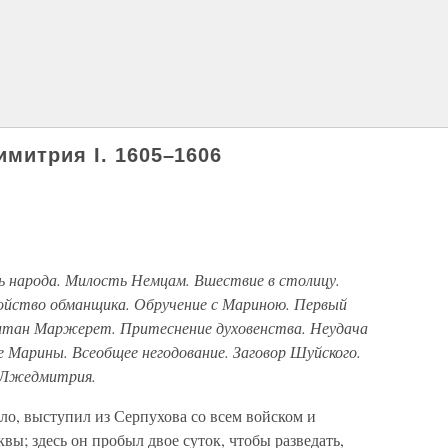
митрия I. 1605–1606
ь народа. Милость Немцам. Вшествие в столицу.
ойство обманщика. Обручение с Мариною. Первый
питан Маржерет. Притеснение духовенства. Неудача
 Марины. Всеобщее негодование. Заговор Шуйского.
ь Лжедмитрия.
ало, выступил из Серпухова со всем войском и
вы; здесь он пробыл двое суток, чтобы разведать,