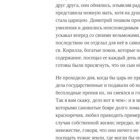
друг друга, они обнялись, изъявляя р
представила нежную мать, хотя на душе
стала царицею. Димитрий пешком пров
умиления и дивились неисповедимым п
ускакал вперед со своими вельможами
последствии он отделал для неё в сам
св. Кирилла, богатые покои, которые н
содержание, посещал ее каждый день 
готовы были присягнуть, что он сын её
Не проходило дня, когда бы царь не пр
дела государственные и подавали об н
бесплодные прения их, он смеялся и го
Так я вам скажу, дело вот в чем»: и в
которыми сановитые бояре долго лома
красноречия, любил приводить пример
случаи собственной жизни; нередко, вп
невежестве, говоря, что они ничего не
посещать чужие земли, где могли бы он