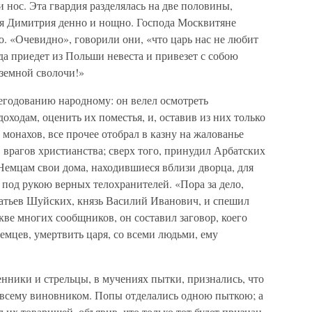
 нос. Эта гвардия разделялась на две половины,
няя Димитрия денно и нощно. Господа Москвитяне
о. «Очевидно», говорили они, «что царь нас не любит
гда приедет из Польши невеста и привезет с собою
оземной сволочи!»
егодованию народному: он велел осмотреть
оходам, оценить их поместья, и, оставив из них только
монахов, все прочее отобрал в казну на жалованье
 врагов христианства; сверх того, принудил Арбатских
Немцам свои дома, находившиеся вблизи дворца, для
 под рукою верных телохранителей. «Пора за дело,
ратьев Шуйских, князь Василий Иванович, и спешил
кве многих сообщников, он составил заговор, коего
мцев, умертвить царя, со всеми людьми, ему
нники и стрельцы, в мучениях пытки, признались, что
всему виновником. Попы отделались одною пыткою; а
 их товарищей, объявив, что только тот будет признан