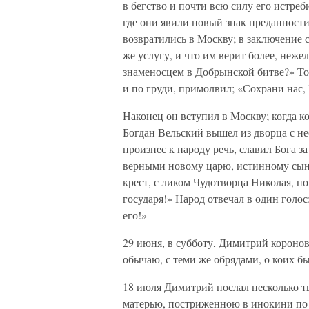
в бегство и почти всю силу его истре
где они явили новый знак преданности
возвратились в Москву; в заключение с
же услугу, и что им верит более, неж
знаменосцем в Добрынской битве?» То
и по груди, примолвил; «Сохрани нас, 
Наконец он вступил в Москву; когда к
Богдан Вельский вышел из дворца с не
произнес к народу речь, славил Бога з
верными новому царю, истинному сыну
крест, с ликом Чудотворца Николая, по
государя!» Народ отвечал в один голос
его!»
29 июня, в субботу, Димитрий короно
обычаю, с теми же обрядами, о коих б
18 июля Димитрий послал несколько т
матерью, постриженною в инокини по в