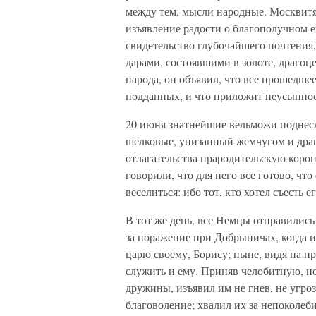
между тем, мысли народные. Москвитян
изъявление радости о благополучном е
свидетельство глубочайшего почтения,
дарами, состоявшими в золоте, драгоц
народа, он объявил, что все прошедшее
подданных, и что приложит неусыпное
20 июня знатнейшие вельможи поднес
шелковые, унизанный жемчугом и драг
отлагательства прародительскую коро
говорили, что для него все готово, что
веселиться: ибо тот, кто хотел съесть е
В тот же день, все Немцы отправились
за поражение при Добрыничах, когда и
царю своему, Борису; ныне, видя на п
служить и ему. Приняв челобитную, н
дружины, изъявил им не гнев, не угро
благоволение; хвалил их за непоколеб