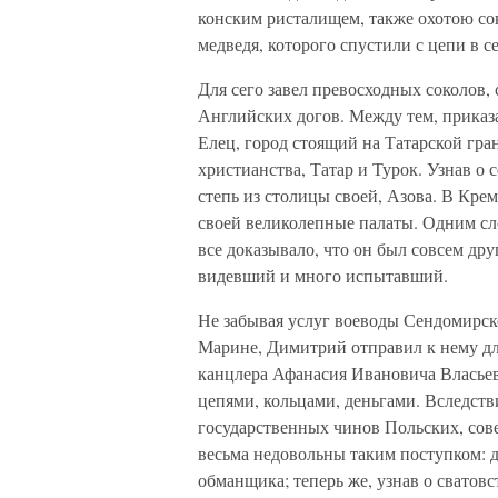
конским ристалищем, также охотою со
медведя, которого спустили с цепи в 
Для сего завел превосходных соколов, 
Английских догов. Между тем, приказ
Елец, город стоящий на Татарской гра
христианства, Татар и Турок. Узнав о 
степь из столицы своей, Азова. В Кре
своей великолепные палаты. Одним слов
все доказывало, что он был совсем др
видевший и много испытавший.
Не забывая услуг воеводы Сендомирск
Марине, Димитрий отправил к нему для
канцлера Афанасия Ивановича Власьев
цепями, кольцами, деньгами. Вследстви
государственных чинов Польских, сов
весьма недовольны таким поступком: д
обманщика; теперь же, узнав о сватовс