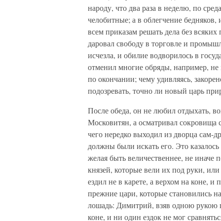
народу, что два раза в неделю, по сре
челобитные; а в облегчение бедняков
всем приказам решать дела без всяких 
даровал свободу в торговле и промышл
исчезла, и обилие водворилось в госуд
отменил многие обряды, например, не 
по окончании; чему удивляясь, закоре
подозревать, точно ли новый царь пр
После обеда, он не любил отдыхать, 
Московитян, а осматривал сокровища с
чего нередко выходил из дворца сам-др
должны были искать его. Это казалось 
желая быть величественнее, не иначе 
князей, которые вели их под руки, или
ездил не в карете, а верхом на коне, и
прежние цари, которые становились на
лошадь: Димитрий, взяв одною рукою п
коне, и ни один ездок не мог сравнятьс