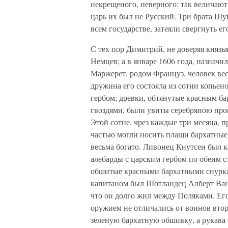
некрещеного, неверного: так величают 
царь их был не Русский. Три брата Ш
всем государстве, затеяли свергнуть е
С тех пор Димитрий, не доверяя князь
Немцев; а в январе 1606 года, назначи
Маржерет, родом Француз, человек ве
дружина его состояла из сотни копье
гербом; древки, обтянутые красным 
гвоздями, были увиты серебряною пр
Этой сотне, чрез каждые три месяца, 
частью могли носить плащи бархатные
весьма богато. Ливонец Кнутсен был 
алебарды с царским гербом по обеим с
обшитые красными бархатными снуркам
капитаном был Шотландец Алберт Ван
что он долго жил между Поляками. Его
оружием не отличались от воинов втор
зеленую бархатную обшивку, а рукава 