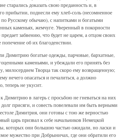
е старались доказать свою преданность и, в
го прибытии, поднесли ему хлеб-соль (несомненное
 по Русскому обычаю), с напитками и богатыми
енных каменьях, жемчуге. Уверенный в покорности
 предает забвению, что будет не царем, а отцом своих
 попечение об их благоденствии.
ли Димитрию богатые одежды, парчовые, бархатные,
оценными каменьями, и убеждали его принять без
ну, милосердием Творца так скоро ему возвращенную;
 ему нечего опасаться и печалиться, а должно
го, теперь не укусит.
 к Димитрию в лагерь с просьбою не гневаться на них
 долг присяги, и совесть повелевали им быть верными
рестоле Димитрия, они готовы с тою же верностью
овый царь призвал к себе начальников Немецкой
зы, которых они большою частью ожидали, но ласки и
имое мужество при Добрыничах, где они обратили его