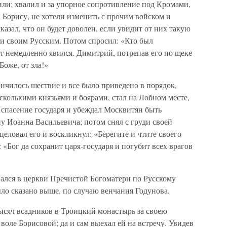
били; хвалил и за упорное сопротивление под Кромами,
 Борису, не хотели изменить с прочим войском и
казал, что он будет доволен, если увидит от них такую
ели своим Русским. Потом спросил: «Кто был
т немедленно явился. Димитрий, потрепав его по щеке
Боже, от зла!»
ончилось шествие и все было приведено в порядок,
сколькими князьями и боярами, стал на Лобном месте,
а спасение государя и убеждал Москвитян быть
 Иоанна Васильевича; потом снял с груди своей
целовал его и воскликнул: «Берегите и чтите своего
: «Бог да сохранит царя-государя и погубит всех врагов
вался в церкви Пречистой Богоматери по Русскому
ыло сказано выше, по случаю венчания Годунова.
ысяч всадников в Троицкий монастырь за своею
оле Борисовой; да и сам выехал ей на встречу. Увидев