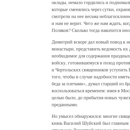
оклады, немало гордились и поднимали
которые сменялись через сутки, охра
смотрели на нее весьма неблагосклонн
и нам не верит. Чего же нам ждать, ко
Поляков? Сколько тогда накопится ин
Димитрий вскоре дал новый повод к н
монастыри, представить ведомость их д
необходимое для содержания праздных 
войску, готовившемуся в поход против
и Чертольских священников уступить 
того, чтобы в случае надобности иметь
беда за плечами», думал старший из б
воспользоваться временем: имея в Мос
целью было, до прибытия новых чужезе
преданными.
Но умысел обнаружился: многие свяще
князь Василий Шуйский был главным 
стрельцов Димитрий отдал на произвол