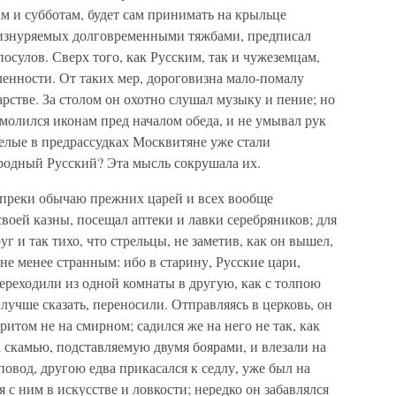
дам и субботам, будет сам принимать на крыльце
, изнуряемых долговременными тяжбами, предписал
посулов. Сверх того, как Русским, так и чужеземцам,
енности. От таких мер, дороговизна мало-помалу
арстве. За столом он охотно слушал музыку и пение; но
молился иконам пред началом обеда, и не умывал рук
нелые в предрассудках Москвитяне уже стали
иродный Русский? Эта мысль сокрушала их.
вопреки обычаю прежних царей и всех вообще
воей казны, посещал аптеки и лавки серебряников; для
уг и так тихо, что стрельцы, не заметив, как он вышел,
не менее странным: ибо в старину, Русские цари,
переходили из одной комнаты в другую, как с толпою
 лучше сказать, переносили. Отправляясь в церковь, он
 притом не на смирном; садился же на него не так, как
 скамью, подставляемую двумя боярами, и влезали на
овод, другою едва прикасался к седлу, уже был на
я с ним в искусстве и ловкости; нередко он забавлялся