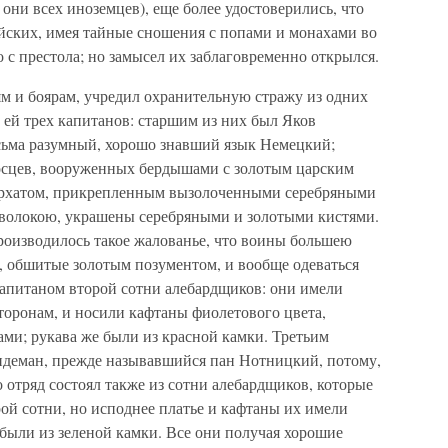
они всех иноземцев), еще более удостоверились, что
уйских, имея тайные сношения с попами и монахами во
го с престола; но замысел их заблаговременно открылся.
ям и боярам, учредил охранительную стражу из одних
л ей трех капитанов: старшим из них был Яков
сьма разумный, хорошо знавший язык Немецкий;
носцев, вооруженных бердышами с золотым царским
бархатом, прикрепленным вызолоченными серебряными
оволокою, украшены серебряными и золотыми кистями.
производилось такое жалованье, что воины большею
, обшитые золотым позументом, и вообще одеваться
капитаном второй сотни алебардщиков: они имели
торонам, и носили кафтаны фиолетового цвета,
и; рукава же были из красной камки. Третьим
деман, прежде называвшийся пан Нотницкий, потому,
 отряд состоял также из сотни алебардщиков, которые
ой сотни, но исподнее платье и кафтаны их имели
были из зеленой камки. Все они получая хорошие