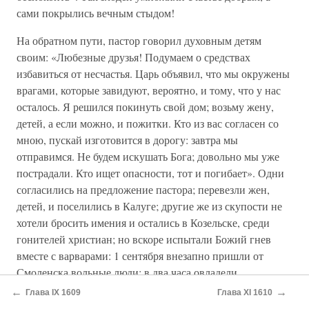
сами покрылись вечным стыдом!
На обратном пути, пастор говорил духовным детям
своим: «Любезные друзья! Подумаем о средствах
избавиться от несчастья. Царь объявил, что мы окружены
врагами, которые завидуют, вероятно, и тому, что у нас
осталось. Я решился покинуть свой дом; возьму жену,
детей, а если можно, и пожитки. Кто из вас согласен со
мною, пускай изготовится в дорогу: завтра мы
отправимся. Не будем искушать Бога; довольно мы уже
пострадали. Кто ищет опасности, тот и погибает». Одни
согласились на предложение пастора; перевезли жен,
детей, и поселились в Калуге; другие же из скупости не
хотели бросить имения и остались в Козельске, среди
гонителей христиан; но вскоре испытали Божий гнев
вместе с варварами: 1 сентября внезапно пришли от
Смоленска вольные люди; в два часа овладели
беззащитным городом, побили 7000 человек, и, предав
←
→
Глава IX 1609
Глава XI 1610
его пламени, увели в плен князей, бояр, воеводу и всех