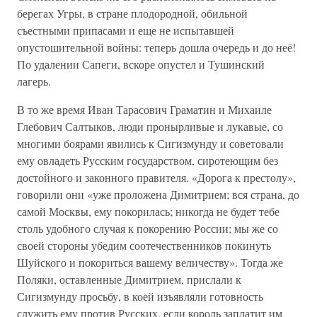
берегах Угры, в стране плодородной, обильной
съестными припасами и еще не испытавшей
опустошительной войны: теперь дошла очередь и до неё!
По удалении Сапеги, вскоре опустел и Тушинский
лагерь.
В то же время Иван Тарасович Граматин и Михаиле
Глебович Салтыков, люди пронырливые и лукавые, со
многими боярами явились к Сигизмунду и советовали
ему овладеть Русским государством, сиротеющим без
достойного и законного правителя. «Дорога к престолу»,
говорили они «уже проложена Димитрием; вся страна, до
самой Москвы, ему покорилась; никогда не будет тебе
столь удобного случая к покорению России; мы же со
своей стороны убедим соотечественников покинуть
Шуйского и покориться вашему величеству». Тогда же
Поляки, оставленные Димитрием, прислали к
Сигизмунду просьбу, в коей изъявляли готовность
служить ему против Русских, если король заплатит им