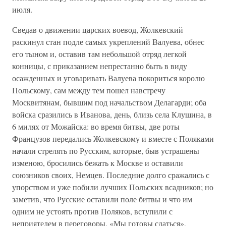
июля.
Сведав о движении царских воевод, Жолкевский
раскинул стан подле самых укреплений Валуева, обнес
его тыном и, оставив там небольшой отряд легкой
конницы, с приказанием непрестанно быть в виду
осажденных и уговаривать Валуева покориться королю
Польскому, сам между тем пошел навстречу
Москвитянам, бывшим под начальством Делагарди; оба
войска сразились в Иванова, день, близь села Клушина, в
6 милях от Можайска: во время битвы, две роты
Французов передались Жолкевскому и вместе с Поляками
начали стрелять по Русским, которые, быв устрашены
изменою, бросились бежать к Москве и оставили
союзников своих, Немцев. Последние долго сражались с
упорством и уже побили лучших Польских всадников; но
заметив, что Русские оставили поле битвы и что им
одним не устоять против Поляков, вступили с
неприятелем в переговоры. «Мы готовы сдаться»,