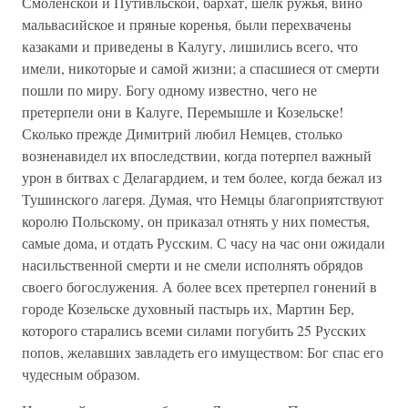
Смоленской и Путивльской, бархат, шелк ружья, вино
мальвасийское и пряные коренья, были перехвачены
казаками и приведены в Калугу, лишились всего, что
имели, никоторые и самой жизни; а спасшиеся от смерти
пошли по миру. Богу одному известно, чего не
претерпели они в Калуге, Перемышле и Козельске!
Сколько прежде Димитрий любил Немцев, столько
возненавидел их впоследствии, когда потерпел важный
урон в битвах с Делагардием, и тем более, когда бежал из
Тушинского лагеря. Думая, что Немцы благоприятствуют
королю Польскому, он приказал отнять у них поместья,
самые дома, и отдать Русским. С часу на час они ожидали
насильственной смерти и не смели исполнять обрядов
своего богослужения. А более всех претерпел гонений в
городе Козельске духовный пастырь их, Мартин Бер,
которого старались всеми силами погубить 25 Русских
попов, желавших завладеть его имуществом: Бог спас его
чудесным образом.