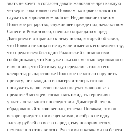
знать не хочет, а согласен давать жалованье чрез каждую
четверть года только тем Полякам, которые согласятся
служить в королевском войске. Недовольное ответом
Польское рыцарство, служившее прежде под начальством
Сапеги и Рожинского, спешило оправдаться пред
Дмитрием и отправило к нему посла, который объявил,
что Поляки никогда и не думали изменять его величеству,
что предателем был один Рожинский с немногими
сообщниками; что Бог уже наказал смертью вероломного
изменника; что Сигизмунду передались только его
клевреты; рыцарство же Польское не хотело нарушить
присягу, не выходило из лагеря и теперь готово
послужить царю, если только получат жалованье за
прежние 9 месяцев, соглашаясь ожидать терпеливо
уплаты остального впоследствии. Димитрий, очень
обрадованный такою вестью, отвечал Полякам, что он
вскоре приедет к ним с деньгами; и собрав не одну
тысячу рублей со всего народа, ему покорившегося,
немедленно отправился с Русскими и казаками на берега