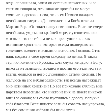
отца: спрашивала, зачем он оставил несчастных, и со
слезами говорила, что никакие просьбы не могут
смягчить царского гнева, что всех Немцев ожидает
неизбежная смерть. «Да поможет нам Бог!» отвечал
Мартин Бер. «Он знает нашу невинность. Если же смерть
неизбежна, умрем, по крайней мере, с утешительною
мыслью, что погибнем не как преступники, а как
истинные христиане, которые всегда подвергаются
гонениям, клевете и всяким опасностям. Господь, Отец
наш, воздаст в свое время каждому по делам. Я также
терплю гонение от Русских, хотя служу не царю, а Богу,
никогда не замышлял вредного против его величества и
всегда молился за него с духовными детьми своими. Не
жалуюсь на его неблагодарность: так всегда награждает
мир истинных христиан! Но все прихожане клялись мне
царством небесным, что никто из них не знаете никакой
вины за собою; мы смело пустились в дорогу, поручив
себя благости Всевышнего: если бы совесть нас упрекала,
мы без сомнения избрали бы иной путь».