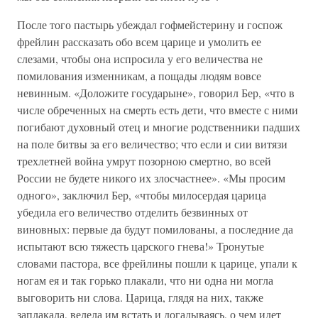
После того пастырь убеждал гофмейстерину и госпож
фрейлин рассказать обо всем царице и умолить ее
слезами, чтобы она испросила у его величества не
помилования изменникам, а пощады людям вовсе
невинным. «Доложите государыне», говорил Бер, «что в
числе обреченных на смерть есть дети, что вместе с ними
погибают духовный отец и многие родственники падших
на поле битвы за его величество; что если и сии витязи
трехлетней война умрут позорною смертно, во всей
России не будете никого их злосчастнее». «Мы просим
одного», заключил Бер, «чтобы милосердая царица
убедила его величество отделить безвинных от
виновных: первые да будут помилованы, а последние да
испытают всю тяжесть царского гнева!» Тронутые
словами пастора, все фрейлины пошли к царице, упали к
ногам ея и так горько плакали, что ни одна ни могла
выговорить ни слова. Царица, глядя на них, также
заплакала, велела им встать и догадываясь, о чем идет