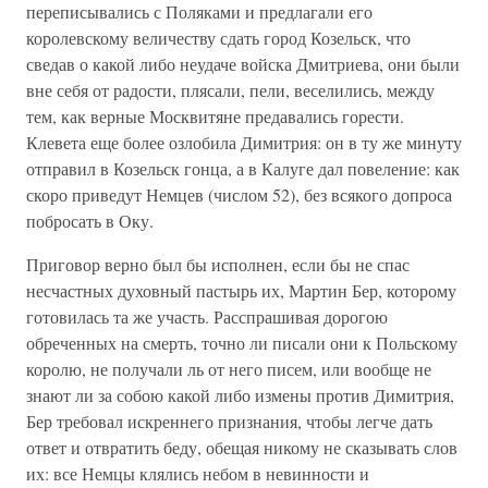
переписывались с Поляками и предлагали его
королевскому величеству сдать город Козельск, что
сведав о какой либо неудаче войска Дмитриева, они были
вне себя от радости, плясали, пели, веселились, между
тем, как верные Москвитяне предавались горести.
Клевета еще более озлобила Димитрия: он в ту же минуту
отправил в Козельск гонца, а в Калуге дал повеление: как
скоро приведут Немцев (числом 52), без всякого допроса
побросать в Оку.
Приговор верно был бы исполнен, если бы не спас
несчастных духовный пастырь их, Мартин Бер, которому
готовилась та же участь. Расспрашивая дорогою
обреченных на смерть, точно ли писали они к Польскому
королю, не получали ль от него писем, или вообще не
знают ли за собою какой либо измены против Димитрия,
Бер требовал искреннего признания, чтобы легче дать
ответ и отвратить беду, обещая никому не сказывать слов
их: все Немцы клялись небом в невинности и