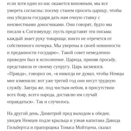
если хотя один из нас окажется виновным, мы все
умереть согласны; посему станем просить царицу, чтобы
она убедила государя дать нам очную ставку с
неизвестными доносчиками. Они говорят, будто мы
писали к Сигизмунду; пусть представят эти письма:
каждый знает руку товарища; никто не отречется от
собственного почерка. Мы уверены в своей невинности
и преданности государю». Такой совет немедленно
приведен был в исполнение. Царица, приняв просьбу,
представила ее своему супругу. Царь засмеялся.
«Правда», говорил он, «я никогда не думал, чтобы Немцы
мне изменили: вот уже третий год они несут трудную
службу. Завтра же, под чистым небом, в присутствии
всех бояр, всего народа, доставлю им случай
оправдаться». Так и случилось.
На другой день, Димитрий пред выходом к обедне,
увидев Немцев подле крыльца и узнав капитана Давида
Гильбертса и прапорщика Томаса Мойтцена, сказал