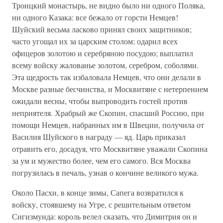
Троицкий монастырь, не видно было ни одного Поляка,
ни одного Казака: все бежало от горсти Немцев!
Шуйский весьма ласково принял своих защитников;
часто угощал их за царским столом; одарил всех
офицеров золотою и серебряною посудою; выплатил
всему войску жалованье золотом, серебром, соболями.
Эта щедрость так избаловала Немцев, что они делали в
Москве разные бесчинства, и Москвитяне с нетерпением
ожидали весны, чтобы выпроводить гостей против
неприятеля. Храбрый же Скопин, спасший Россию, при
помощи Немцев, набранных им в Швеции, получила от
Василия Шуйского в награду — яд. Царь приказал
отравить его, досадуя, что Москвитяне уважали Скопина
за ум и мужество более, чем его самого. Вся Москва
погрузилась в печаль, узнав о кончине великого мужа.
Около Пасхи, в конце зимы, Сапега возвратился к
войску, стоявшему на Угре, с решительным ответом
Сигизмунда: король велел сказать, что Димитрия он и