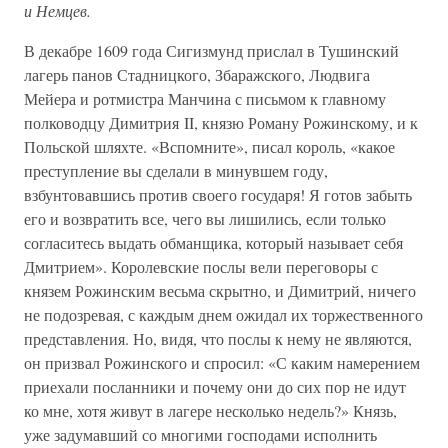
и Немцев.
В декабре 1609 года Сигизмунд прислал в Тушинский
лагерь панов Стадницкого, Збаражского, Людвига
Мейера и ротмистра Манчина с письмом к главному
полководцу Димитрия II, князю Роману Рожинскому, и к
Польской шляхте. «Вспомните», писал король, «какое
преступление вы сделали в минувшем году,
взбунтовавшись против своего государя! Я готов забыть
его и возвратить все, чего вы лишились, если только
согласитесь выдать обманщика, который называет себя
Дмитрием». Королевские послы вели переговоры с
князем Рожинским весьма скрытно, и Димитрий, ничего
не подозревая, с каждым днем ожидал их торжественного
представления. Но, видя, что послы к нему не являются,
он призвал Рожинского и спросил: «С каким намерением
приехали посланники и почему они до сих пор не идут
ко мне, хотя живут в лагере несколько недель?» Князь,
уже задумавший со многими господами исполнить