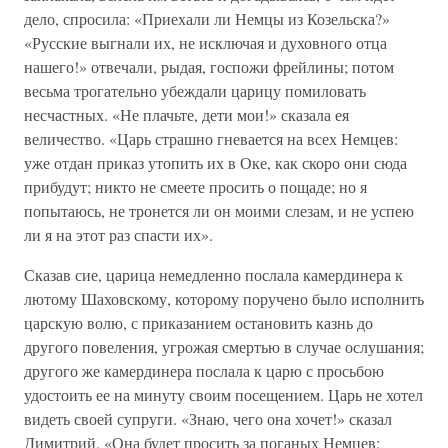
дело, спросила: «Приехали ли Немцы из Козельска?»
«Русские выгнали их, не исключая и духовного отца
нашего!» отвечали, рыдая, госпожи фрейлины; потом
весьма трогательно убеждали царицу помиловать
несчастных. «Не плачьте, дети мои!» сказала ея
величество. «Царь страшно гневается на всех Немцев:
уже отдан приказ утопить их в Оке, как скоро они сюда
прибудут; никто не смеете просить о пощаде; но я
попытаюсь, не тронется ли он моими слезам, и не успею
ли я на этот раз спасти их».
Сказав сие, царица немедленно послала камердинера к
лютому Шаховскому, которому поручено было исполнить
царскую волю, с приказанием остановить казнь до
другого повеления, угрожая смертью в случае ослушания;
другого же камердинера послала к царю с просьбою
удостоить ее на минуту своим посещением. Царь не хотел
видеть своей супруги. «Знаю, чего она хочет!» сказал
Димитрий. «Она будет просить за поганых Немцев;