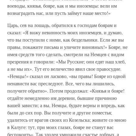
воеводы, князья, бояре, как и мы иноземцы: вели им
вознаградить нас, или пусть займут наше место!»
Царь, сев на лошадь, обратился к господам боярам и
сказал: «Я вижу невинность моих иноземцев, и думаю,
что вы поступили с ними, как бездельники. Если же вы
правы, покажите письма и уличите виновных!» Бояре, не
имея средств того сделать, смотрели на Немцев с видом
презрения и говорили: «Мы Русские; они едят наш хлеб,
а не мы их». Тут его величество явил свое правосудие.
«Немцы!» сказал он ласково, «вы правы! Бояре из одной
ненависти вас преследуют. Все, чего вы лишились,
получите обратно». Потом продолжал: «Князья и бояре!
отдайте немедленно им деревни, бывшие причиною
вашей зависти; а вы, Немцы, будьте верны и впредь, как
были до сих пор. Вы получите и другие поместья;
удалитесь от врагов своих из Козельска; живите со мною
в Калуге: тут, при моих глазах, бояре не станут вас
беспокоить». Так злодеи умножили счастье добрых, а