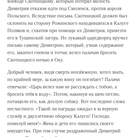
воеводе Скотницкому, который потерял милость
Димитрия отказом идти под Смоленск, против короля
Польского. Вследствие письма, Скотницкий должен был
склонить на сторону Рожинского находившихся в Калуге
Поляков и, схватив при помощи их Димитрия, привезти
его в Тушинский лагерь. Но лукавый царедворец вручил
письмо самому Димитрию, который, узнав содержание
его, закипел гневом и тотчас велел палачам бросить
Скотницкого ночью в Оку.
Добрый человек, видя смерть неизбежную, хотел знать,
по крайней мере, за какую вину он погибает? Палачи
отвечали: «Царь велел нам не рассуждать с тобою, а
бросить тебя в воду». Потом, накинув на шею петлю,
потащили его, как дохлую собаку. Вот последние слова
несчастного: «Такой ли награды ожидал я за верную
службу и двухлетнюю оборону Калуги! Господи,
помилуй меня!» Жена и дети его лишились своего
имущества. При том случае раздраженный Димитрий