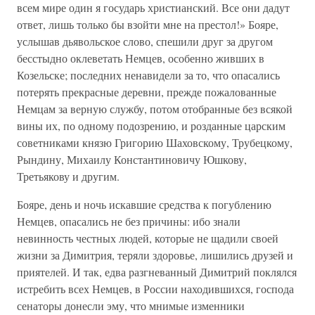
всем мире один я государь христианский. Все они дадут
ответ, лишь только бы взойти мне на престол!» Бояре,
услышав дьявольское слово, спешили друг за другом
бесстыдно оклеветать Немцев, особенно живших в
Козельске; последних ненавидели за то, что опасались
потерять прекрасные деревни, прежде пожалованные
Немцам за верную службу, потом отобранные без всякой
вины их, по одному подозрению, и розданные царским
советниками князю Григорию Шаховскому, Трубецкому,
Рындину, Михаилу Константиновичу Юшкову,
Третьякову и другим.
Бояре, день и ночь искавшие средства к погублению
Немцев, опасались не без причины: ибо знали
невинность честных людей, которые не щадили своей
жизни за Димитрия, теряли здоровье, лишились друзей и
приятелей. И так, едва разгневанный Димитрий поклялся
истребить всех Немцев, в России находившихся, господа
сенаторы донесли эму, что мнимые изменники