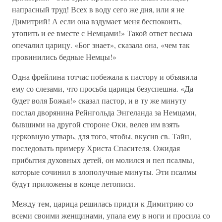
напрасный труд! Всех в воду сего же дня, или я не
Димитрий! А если она вздумает меня беспокоить,
утопить и ее вместе с Немцами!» Такой ответ весьма
опечалил царицу. «Бог знает», сказала она, «чем так
провинились бедные Немцы!»
Одна фрейлина тотчас побежала к пастору и объявила
ему со слезами, что просьба царицы безуспешна. «Да
будет воля Божья!» сказал пастор, и в ту же минуту
послал дворянина Рейнгольда Энгеланда за Немцами,
бывшими на другой стороне Оки, велев им взять
церковную утварь, для того, чтобы, вкусив св. Тайн,
последовать примеру Христа Спасителя. Ожидая
прибытия духовных детей, он молился и пел псалмы,
которые сочинил в злополучные минуты. Эти псалмы
будут приложены в конце летописи.
Между тем, царица решилась придти к Димитрию со
всеми своими женщинами, упала ему в ноги и просила со