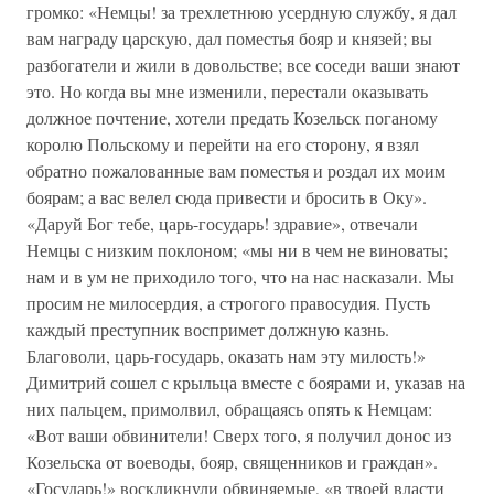
громко: «Немцы! за трехлетнюю усердную службу, я дал
вам награду царскую, дал поместья бояр и князей; вы
разбогатели и жили в довольстве; все соседи ваши знают
это. Но когда вы мне изменили, перестали оказывать
должное почтение, хотели предать Козельск поганому
королю Польскому и перейти на его сторону, я взял
обратно пожалованные вам поместья и роздал их моим
боярам; а вас велел сюда привести и бросить в Оку».
«Даруй Бог тебе, царь-государь! здравие», отвечали
Немцы с низким поклоном; «мы ни в чем не виноваты;
нам и в ум не приходило того, что на нас насказали. Мы
просим не милосердия, а строгого правосудия. Пусть
каждый преступник воспримет должную казнь.
Благоволи, царь-государь, оказать нам эту милость!»
Димитрий сошел с крыльца вместе с боярами и, указав на
них пальцем, примолвил, обращаясь опять к Немцам:
«Вот ваши обвинители! Сверх того, я получил донос из
Козельска от воеводы, бояр, священников и граждан».
«Государь!» воскликнули обвиняемые, «в твоей власти