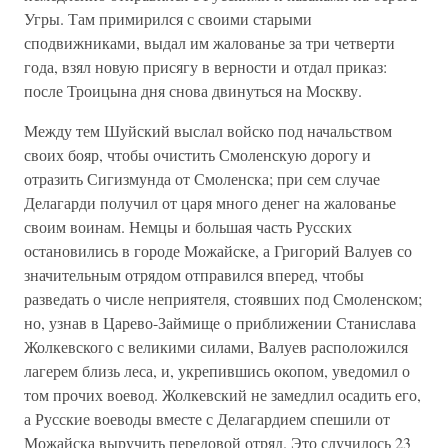
Угры. Там примирился с своими старыми
сподвижниками, выдал им жалованье за три четверти
года, взял новую присягу в верности и отдал приказ:
после Троицына дня снова двинуться на Москву.
Между тем Шуйский выслал войско под начальством
своих бояр, чтобы очистить Смоленскую дорогу и
отразить Сигизмунда от Смоленска; при сем случае
Делагарди получил от царя много денег на жалованье
своим воинам. Немцы и большая часть Русских
остановились в городе Можайске, а Григорий Валуев со
значительным отрядом отправился вперед, чтобы
разведать о числе неприятеля, стоявших под Смоленском;
но, узнав в Царево-Займище о приближении Станислава
Жолкевского с великими силами, Валуев расположился
лагерем близь леса, и, укрепившись окопом, уведомил о
том прочих воевод. Жолкевский не замедлил осадить его,
а Русские воеводы вместе с Делагардием спешили от
Можайска выручить передовой отряд. Это случилось 23