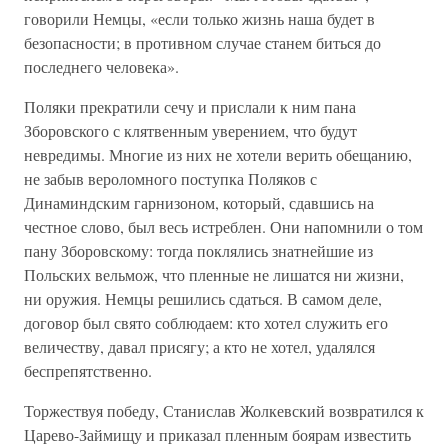
говорили Немцы, «если только жизнь наша будет в
безопасности; в противном случае станем биться до
последнего человека».
Поляки прекратили сечу и прислали к ним пана
Зборовского с клятвенным уверением, что будут
невредимы. Многие из них не хотели верить обещанию,
не забыв вероломного поступка Поляков с
Динаминдским гарнизоном, который, сдавшись на
честное слово, был весь истреблен. Они напомнили о том
пану Зборовскому: тогда поклялись знатнейшие из
Польских вельмож, что пленные не лишатся ни жизни,
ни оружия. Немцы решились сдаться. В самом деле,
договор был свято соблюдаем: кто хотел служить его
величеству, давал присягу; а кто не хотел, удалялся
беспрепятственно.
Торжествуя победу, Станислав Жолкевский возвратился к
Царево-Займищу и приказал пленным боярам известить