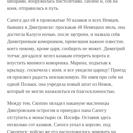
шпорами, вооружилась пистолетами, саблею и, сев на
коня, отправилась в путь.
Сапега дал ей в провожатые 50 казаков и всех Немцев,
бывших в Дмитровске: проскакав 48 Немецких миль, она
достигла Калуги ночью, после заутрени, и назвала себя
Димитриевым коморником, привезшим важное известие,
коего никому, кроме царя, сообщить не может. Димитрий
тотчас догадался: велел казакам отпереть ворота и
впустить мнимого коморника. Марина, подъехав к
крыльцу, соскочила с коня, и все увидели царицу! Приезд
ея произвел радость неизъяснимую. Не имея при себе ни
одной Польки, она учредила новый штат из Немок,
который не могли нахвалиться ея благосклонностью.
Между тем, Скопин овладел накануне масленицы
Дмитровским острогом и принудил пана Сапегу
отступить к монастырю св. Иосифа. Оставив здесь
несколько сот казаков, Сапога уехал к королю, под
Смоленск; войско же его расположилось зимовать на