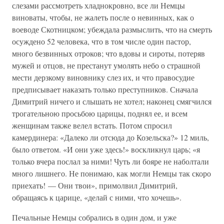
слезами рассмотреть хладнокровно, все ли Немцы
виноваты, чтобы, не жалеть после о невинных, как о
воеводе Скотницком; убеждала размыслить, что на смерть
осуждено 52 человека, что в том числе один пастор,
много безвинных отроков; что вдовы и сироты, потеряв
мужей и отцов, не престанут умолять небо о страшной
мести дерзкому виновнику слез их, и что правосудие
предписывает наказать только преступников. Сначала
Димитрий ничего и слышать не хотел; наконец смягчился
трогательною просьбою царицы, поднял ее, и всем
женщинам также велел встать. Потом спросил
камердинера: «Далеко ли отсюда до Козельска?» 12 миль,
было ответом. «И они уже здесь!» воскликнул царь; «я
только вчера послал за ними! Чуть ли бояре не наболтали
много лишнего. Не понимаю, как могли Немцы так скоро
приехать! — Они твои», примолвил Димитрий,
обращаясь к царице, «делай с ними, что хочешь».
Печальные Немцы собрались в один дом, и уже