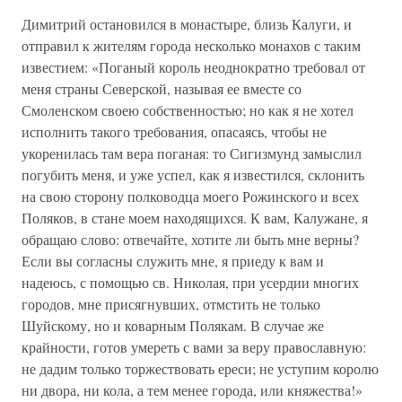
Димитрий остановился в монастыре, близь Калуги, и
отправил к жителям города несколько монахов с таким
известием: «Поганый король неоднократно требовал от
меня страны Северской, называя ее вместе со
Смоленском своею собственностью; но как я не хотел
исполнить такого требования, опасаясь, чтобы не
укоренилась там вера поганая: то Сигизмунд замыслил
погубить меня, и уже успел, как я известился, склонить
на свою сторону полководца моего Рожинского и всех
Поляков, в стане моем находящихся. К вам, Калужане, я
обращаю слово: отвечайте, хотите ли быть мне верны?
Если вы согласны служить мне, я приеду к вам и
надеюсь, с помощью св. Николая, при усердии многих
городов, мне присягнувших, отмстить не только
Шуйскому, но и коварным Полякам. В случае же
крайности, готов умереть с вами за веру православную:
не дадим только торжествовать ереси; не уступим королю
ни двора, ни кола, а тем менее города, или княжества!»