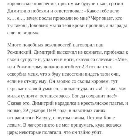
королевское повеление, притом же будучи пьян, грозил
Димитрию побоями и ответствовал: «Какое тебе дело
к…. е…. зачем послы приехали ко мне? Чёрт знает, кто
ты таков! Довольно мы за тебя крови пролили, а награды
еще не видим».
Много подобных вежливостей наговорил пан
Рожинский. Димитрий выскочил из комнаты, прибежал к
своей супруге и, упав ей в ноги, сказал со слезами: «Мне,
или Рожинскому должно погибнуть! Этот пан так
оскорбил меня, что я буду недостоин видеть твои очи,
если не отмщу ему. Он заодно со своим королем; тут
скрывается злой умысел; я должен удалиться! Ты же, моя
милая супруга, останься здесь. Бог да сохранит нас!»
Сказав это, Димитрий нарядился в крестьянское платье, и
ночью, 29 декабря 1609 года, в навозных санях
отправился в Калугу, с шутом своим, Петром Коше
левым. В лагере никто не мог придумать, куда девался
царь; некоторые полагали, что он тайно убит.