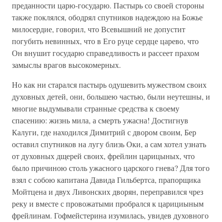
преданности царю-государю. Пастырь со своей стороны
также поклялся, ободрял спутников надеждою на Божье
милосердие, говорил, что Всевышний не допустит
погубить невинных, что в Его руце сердце царево, что
Он внушит государю справедливость и рассеет прахом
замыслы врагов высокомерных.
Но как ни старался пастырь одушевить мужеством своих
духовных детей, они, большею частью, были неутешны, и
многие выдумывали странные средства к своему
спасению: жизнь мила, а смерть ужасна! Достигнув
Калуги, где находился Димитрий с двором своим, Бер
оставил спутников на лугу близь Оки, а сам хотел узнать
от духовных дщерей своих, фрейлин царицыных, что
было причиною столь ужасного царского гнева? Для того
взял с собою капитана Давида Гильбертса, прапорщика
Мойтцена и двух Ливонских дворян, переправился чрез
реку и вместе с провожатыми пробрался к царициыным
фрейлинам. Гофмейстерина изумилась, увидев духовного