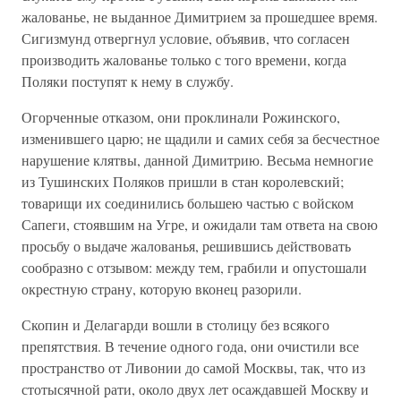
жалованье, не выданное Димитрием за прошедшее время.
Сигизмунд отвергнул условие, объявив, что согласен
производить жалованье только с того времени, когда
Поляки поступят к нему в службу.
Огорченные отказом, они проклинали Рожинского,
изменившего царю; не щадили и самих себя за бесчестное
нарушение клятвы, данной Димитрию. Весьма немногие
из Тушинских Поляков пришли в стан королевский;
товарищи их соединились большею частью с войском
Сапеги, стоявшим на Угре, и ожидали там ответа на свою
просьбу о выдаче жалованья, решившись действовать
сообразно с отзывом: между тем, грабили и опустошали
окрестную страну, которую вконец разорили.
Скопин и Делагарди вошли в столицу без всякого
препятствия. В течение одного года, они очистили все
пространство от Ливонии до самой Москвы, так, что из
стотысячной рати, около двух лет осаждавшей Москву и