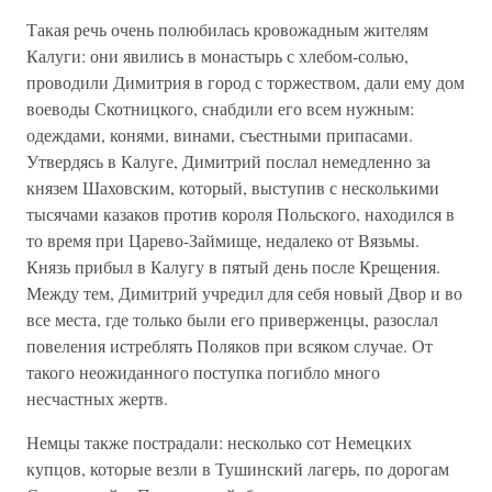
Такая речь очень полюбилась кровожадным жителям
Калуги: они явились в монастырь с хлебом-солью,
проводили Димитрия в город с торжеством, дали ему дом
воеводы Скотницкого, снабдили его всем нужным:
одеждами, конями, винами, съестными припасами.
Утвердясь в Калуге, Димитрий послал немедленно за
князем Шаховским, который, выступив с несколькими
тысячами казаков против короля Польского, находился в
то время при Царево-Займище, недалеко от Вязьмы.
Князь прибыл в Калугу в пятый день после Крещения.
Между тем, Димитрий учредил для себя новый Двор и во
все места, где только были его приверженцы, разослал
повеления истреблять Поляков при всяком случае. От
такого неожиданного поступка погибло много
несчастных жертв.
Немцы также пострадали: несколько сот Немецких
купцов, которые везли в Тушинский лагерь, по дорогам