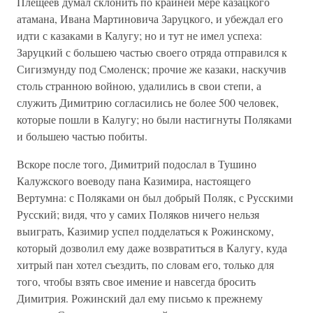
Плещеев думал склонить по крайней мере казацкого
атамана, Ивана Мартиновича Заруцкого, и убеждал его
идти с казаками в Калугу; но и тут не имел успеха:
Заруцкий с большею частью своего отряда отправился к
Сигизмунду под Смоленск; прочие же казаки, наскучив
столь странною войною, удалились в свои степи, а
служить Димитрию согласились не более 500 человек,
которые пошли в Калугу; но были настигнуты Поляками
и большею частью побиты.
Вскоре после того, Димитрий подослал в Тушино
Калужского воеводу пана Казимира, настоящего
Вертумна: с Поляками он был добрый Поляк, с Русскими
Русский; видя, что у самих Поляков ничего нельзя
выиграть, Казимир успел подделаться к Рожинскому,
который дозволил ему даже возвратиться в Калугу, куда
хитрый пан хотел съездить, по словам его, только для
того, чтобы взять свое имение и навсегда бросить
Димитрия. Рожинский дал ему письмо к прежнему