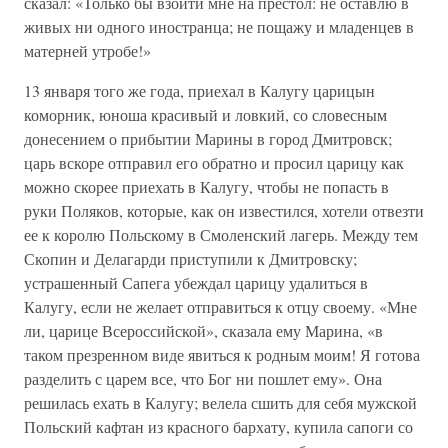
сказал: «Только бы взойти мне на престол: не оставлю в
живых ни одного иностранца; не пощажу и младенцев в
матерней утробе!»
13 января того же года, приехал в Калугу царицын
коморник, юноша красивый и ловкий, со словесным
донесением о прибытии Марины в город Дмитровск;
царь вскоре отправил его обратно и просил царицу как
можно скорее приехать в Калугу, чтобы не попасть в
руки Поляков, которые, как он известился, хотели отвезти
ее к королю Польскому в Смоленский лагерь. Между тем
Скопин и Делагарди приступили к Дмитровску;
устрашенный Сапега убеждал царицу удалиться в
Калугу, если не желает отправиться к отцу своему. «Мне
ли, царице Всероссийской», сказала ему Марина, «в
таком презренном виде явиться к родным моим! Я готова
разделить с царем все, что Бог ни пошлет ему». Она
решилась ехать в Калугу; велела сшить для себя мужской
Польский кафтан из красного бархату, купила сапоги со