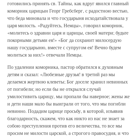
готовились принять св. Тайны, как вдруг явился главный
коморник царицын Георг Гребсберг, с радостною вестью,
что беда миновала и что государыня исходатайствовала у
царя милость. «Радуйтесь, Немцы», говорил коморник,
«молитесь о здравии царя и царицы, своей матери; будьте
покорными детьми ея!» «Бог да сохранит милосердую
нашу государыню, вместе с супругом ея! Вечно будем
молиться за них!» отвечали Немцы.
По удалении коморника, пастор обратился к духовным
детям и сказал: «Любезные друзья! в третий раз мы
делаемся жертвою клеветы; Бог доселе хранил невинных
от погибели; но если бы не открылся случай
умилостивить царицу, мы пропали бы наверное; жены же
и дети наши мало бы выиграли от того, что мы погибли
невинно. Подадим царице просьбу, в которой, изъявив
благодарность, скажем, что как никто из нас не знает за
собою преступления против его величества, то все мы
просим не милости царской, а строгого правосудия, и что