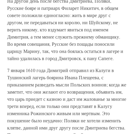
На другой день после бегства Дмитриева, Поляки,
Русские бояре и патриарх Филарет Никитич, в общем
совете положили единогласно: жить в мире друг с
другом, не передаваться ни королю, ни Шуйскому, не
верить никому, кто вздумает явиться под именем
Димитрия, а тем менее служить прежнему обманщику.
Во время совещания, Русские без пощады поносили
царицу Марину, так, что она боялась остаться в лагере и
тайно удалилась в город Дмитровск, к пану Сапеге.
7 января 1610 года Димитрий отправил из Калуги в
Тушинский лагерь боярина Ивана Плещеева, с
приказанием разведать мысли Польских воинов; когда же
заметит, что они желают его возвращения, объявить им,
что царь приедет с казною и даст им жалованье за многие
трети вперед, если только они представят в Калугу
изменника Рожинского живым или мертвым. Это
покушение было неудачно: Поляки не хотели изменить
клятве, данной ими друг другу после Дмитриева бегства.