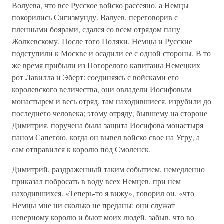
Волуева, что все Русское войско рассеяно, а Немцы
покорились Сигизмунду. Валуев, переговорив с
пленными боярами, сдался со всем отрядом пану
Жолкевскому. После того Поляки, Немцы и Русские
подступили к Москве и осадили ее с одной стороны. В то
же время прибыли из Погорелого капитаны Немецких
рот Лавилла и Эберт: соединяясь с войсками его
королевского величества, они овладели Иосифовым
монастырем и весь отряд, там находившиеся, изрубили до
последнего человека; этому отряду, бывшему на стороне
Димитрия, поручена была защита Иосифова монастыря
паном Сапегою, когда он вывел войско свое на Угру, а
сам отправился к королю под Смоленск.
Димитрий, раздраженный таким событием, немедленно
приказал побросать в воду всех Немцев, при нем
находившихся. «Теперь-то я вижу», говорил он, «что
Немцы мне ни сколько не преданы: они служат
неверному королю и бьют моих людей, забыв, что во