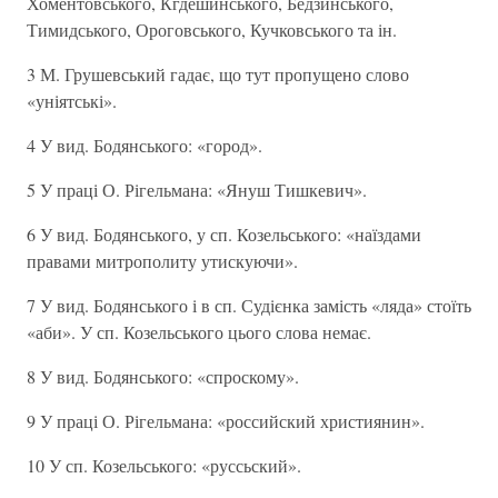
Хоментовського, Кгдешинського, Бедзинського,
Тимидського, Ороговського, Кучковського та ін.
3 М. Грушевський гадає, що тут пропущено слово
«уніятські».
4 У вид. Бодянського: «город».
5 У праці О. Рігельмана: «Януш Тишкевич».
6 У вид. Бодянського, у сп. Козельського: «наїздами
правами митрополиту утискуючи».
7 У вид. Бодянського і в сп. Судієнка замість «ляда» стоїть
«аби». У сп. Козельського цього слова немає.
8 У вид. Бодянського: «спроскому».
9 У праці О. Рігельмана: «российский християнин».
10 У сп. Козельського: «руссьский».