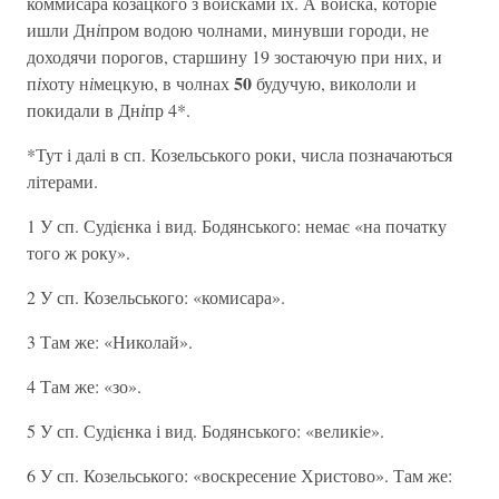
коммисара козацкого з войсками їх. А войска, которіе
ишли Дн
і
пром водою чолнами, минувши городи, не
доходячи порогов, старшину 19 зостаючую при них, и
50
п
і
хоту н
і
мецкую, в чолнах
будучую, викололи и
покидали в Дн
і
пр 4*.
*Тут і далі в сп. Козельського роки, числа позначаються
літерами.
1 У сп. Судієнка і вид. Бодянського: немає «на початку
того ж року».
2 У сп. Козельського: «комисара».
3 Там же: «Николай».
4 Там же: «зо».
5 У сп. Судієнка і вид. Бодянського: «великіе».
6 У сп. Козельського: «воскресение Христово». Там же: