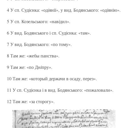
4 У сп. Судієнка: «од
і
янії», у вид. Бодянського: «од
і
янію».
5 У сп. Козельського: «нав
і
дил».
6 У вид. Бодянського і сп. Судієнка: «там».
7 У вид. Бодянського: «по тому».
8 Там же: «жебы панства».
9 Там же: «по Дн
і
пру».
10 Там же: «который держачи в осаду, перез».
11 У сп. Судієнка і в вид. Бодянського: «пожаловали».
12 Там же: «за сторогу».