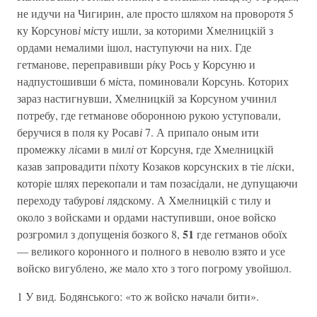
не идучи на Чигирин, але просто шляхом на проворотя 5
ку Корсунов
і
м
і
сту ишли, за которими Хмелницкій з
ордами немалими ішол, наступуючи на них. Где
гетманове, переправивши р
і
ку Рось у Корсуню и
надпустошивши 6 м
і
ста, поминовали Корсунь. Которих
зараз настигнувши, Хмелницкій за Корсуном учинил
потребу, где гетманове оборонною рукою уступовали,
беручися в поля ку Росав
і
7. А припало оным ити
промежку л
і
сами в мил
і
от Корсуня, где Хмелницкій
казав запровадити п
і
хоту Козаков корсунских в тіе л
і
ски,
которіе шлях перекопали и там позас
і
дали, не дупущаючи
переходу табуров
і
лядскому. А Хмелницкій с тилу и
около з войсками и ордами наступивши, оное войско
51
розгромил з допущенія бозкого 8,
где гетманов обоїх
— великого коронного и полного в неволю взято и усе
войско вигублено, же мало хто з того погрому увойшол.
1 У вид. Бодянського: «то ж войско начали бити».