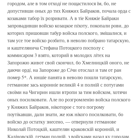
городом, але в том отход
і
не пощастилося їм, бо, не
допустивши оных до тих Княжих Байраков, почала орда с
козаками табор їх розривати. А в тіе Княжіе Байраки
запровадивши войско козацкое п
і
хоту, покопали рови, до
которих пришовши табур войска полского, зм
і
шалися, и
там усе тое войско розбито, в неволю побрано татарскую,
и каштелянича Стефана Потоцкого посполу с
коммисаром 3 взято, которий в молодих л
і
тех на
Запорожю живот свой скончил, бо Хмелницкій оного, не
даючи орд
і
, на Запороже до С
і
чи отослал и там от ран
помер 5*. А иншіе панята в неволю пошли татарскую,
гетманове зась коронніе великій 4 и полній с потугами
своїми на Чигирин ишли втропи за тим войском, хотячи
оных посилковати. Але по розгромленію войска полского
у Княжих Байраков, н
і
которое с того погрому
поут
і
кавши, дали знати, же юж н
і
кого посилковати, бо
войско до остатку знесено, — отвернули гетманове
Николай Потоцкій, каштелян краковскій коронній, и
Кал
і
новскій, гетман полній, з войсками назад ку городам,