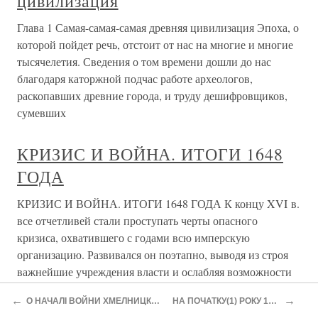
отражены во множестве публикаций, начиная с 1935
года,[8] в том числе в фундаментальной трилогии, из
которой только третий том вышел при его
Глава I ОСВОБОДИТЕЛЬНАЯ
ВОЙНА УКРАИНСКОГО НАРОДА
1648–1654 гг. ВОССОЕДИНЕНИЕ
УКРАИНЫ С РОССИЕЙ
Глава I ОСВОБОДИТЕЛЬНАЯ ВОЙНА
УКРАИНСКОГО НАРОДА 1648–1654 гг.
ВОССОЕДИНЕНИЕ УКРАИНЫ С РОССИЕЙ К
середине XVII в. большая часть Украины находилась под
властью шляхетской Речи Посполитой. Этому в
значительной мере способствовала политика украинской
эксплуататорской
←
→
О НАЧАЛІ ВОЙНИ ХМЕЛНИЦКОГО
НА ПОЧАТКУ(1) РОКУ 1649