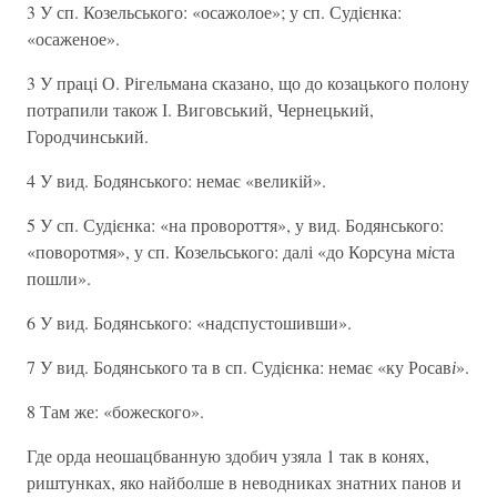
3 У сп. Козельського: «осажолое»; у сп. Судієнка:
«осаженое».
3 У праці О. Рігельмана сказано, що до козацького полону
потрапили також І. Виговський, Чернецький,
Городчинський.
4 У вид. Бодянського: немає «великій».
5 У сп. Судієнка: «на провороття», у вид. Бодянського:
«поворотмя», у сп. Козельського: далі «до Корсуна м
і
ста
пошли».
6 У вид. Бодянського: «надспустошивши».
7 У вид. Бодянського та в сп. Судієнка: немає «ку Росав
і
».
8 Там же: «божеского».
Где орда неошацбванную здобич узяла 1 так в конях,
риштунках, яко найболше в неводниках знатних панов и