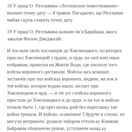
18 У праці О. Рігельмана «Летописное повествование»
вказано точну дату — 8 травня. Нагадаємо, що Рігельман
майже скрізь ставить точну дату.
19 У праці О. Рігельмана названо ім’я Барабаша, якого
заколов Филон Джеджалій.
И послали своїх посланцов до Хмелницкого, по которих
прислал Хмелницкій з ордою, и орда, на свої кон
і
оных
побравши, привезла на Жовтіе Води, где посполу того
войска коронного доставали. Войска зась козацкіе,
зостаючіе при тих войсках коронних, видячи, же юж и
тое войско, которое водою ишло, зостает при
Хмелницком и орд
і
, — и тіе ус
і
з войска коронного
пристали до Хмелницкого и до орди, и на тое ж войско
почали быти 1, где през килка дній без перестанку тая
война тривала. И войско, осаженное 2 будучи в степах, не
могучи витривати, рушило табором оттоля ку Княжим
Байраком оборонною рукою, уступаючи назад ку