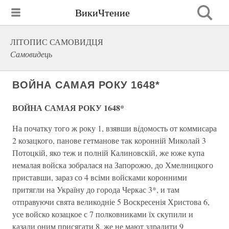
ВикиЧтение
ЛІТОПИС САМОВИДЦЯ
Самовидець
ВОЙНА САМАЯ РОКУ 1648*
ВОЙНА САМАЯ РОКУ 1648*
На початку того ж року 1, взявши в
і
домость от коммисара
2 козацкого, панове гетманове так коронній Миколай 3
Потоцкій, яко теж и полній Калиновскій, же юже купа
немалая войска зобралася на Запорожю, до Хмелницкого
приставши, зараз со 4 всіми войсками коронними
притягли на Україну до города Черкас 3*, и там
отправуючи свята великодніе 5 Воскресенія Христова 6,
усе войско козацкое с 7 полковниками їх скупили и
казали оним присягати 8, же не мают здрадити 9