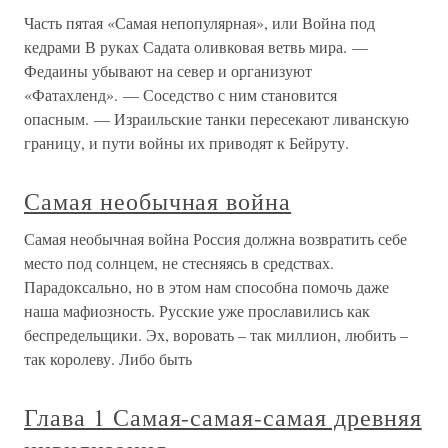
протестантами, а также вопросы внутри—германских
отношений постепенно переросли в
Самая долгая война?
Самая долгая война? Тяжелейшим испытанием на
прочность для Франции явилось столкновение с Англией
в ходе Столетней войны (1337–1453 гг.).Войны между
английскими и французскими королями велись
неоднократно, в особенности с середины XII в. Однако
этот конфликт стал
1. Тридцатилетняя война (1618–
1648)
1. Тридцатилетняя война (1618–1648) Эпоха
Тридцатилетней войны исследовалась Поршневым на
протяжении многих лет. Результаты этой работы