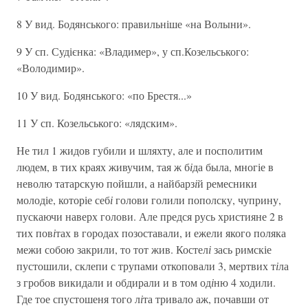
8 У вид. Бодянського: правильніше «на Волыни».
9 У сп. Судієнка: «Владимер», у сп.Козельського:
«Володимир».
10 У вид. Бодянського: «по Брестя...»
11 У сп. Козельського: «лядским».
Не тил 1 жидов губили и шляхту, але и посполитим
людем, в тих краях живучим, тая ж б
і
да была, многіе в
неволю татарскую пойшли, а найбарз
і
й ремесники
молодіе, которіе себ
і
голови голили пополску, чуприну,
пускаючи наверх голови. Але предся русь християне 2 в
тих пов
і
тах в городах позоставали, и ежели якого поляка
межи собою закрили, то тот жив. Костел
і
зась римскіе
пустошили, склепи с трупами откоповали 3, мертвих т
і
ла
з гробов викидали и обдирали и в том од
і
ню 4 ходили.
Где тое спустошеня того л
і
та тривало аж, почавши от