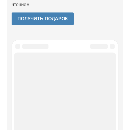
чтением
ПОЛУЧИТЬ ПОДАРОК
Читайте также
Глава IV. УКРАИНСКАЯ
ОСВОБОДИТЕЛЬНАЯ ВОЙНА И
ОБЪЕДИНЕНИЕ УКРАИНЫ С
МОСКВОЙ, 1648-1654 гг.
Глава IV. УКРАИНСКАЯ ОСВОБОДИТЕЛЬНАЯ
ВОЙНА И ОБЪЕДИНЕНИЕ УКРАИНЫ С МОСКВОЙ,