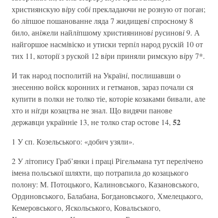
християнскую в
і
ру соб
і
прекладаючи не розную от поган;
бо л
і
пшое пошанованне ляда 7 жидищев
і
спросному 8
било, ан
і
жели найл
і
пшому християнинов
і
русинов
і
9. А
найгоршое насм
і
віско и утиски терп
і
л народ рускій 10 от
тих 11, которії з руской 12 в
і
ри приняли римскую в
і
ру 7*.
И так народ посполитій на Україн
і
, послишавши о
знесенню войск коронних и гетманов, зараз почали ся
купити в полки не толко тіе, которіе козаками бивали, але
хто и н
і
ґди козацтва не знал. Що видячи панове
52
державци українніе 13, не толко стар остове 14,
1 У сп. Козельського: «добич узяли».
2 У літопису Граб’янки і праці Рігельмана тут перелічено
імена польської шляхти, що потрапила до козацького
полону: М. Потоцького, Калиновського, Казановського,
Ординовського, Балабана, Богдановського, Хмелецького,
Кемеровського, Яскольського, Ковальського,