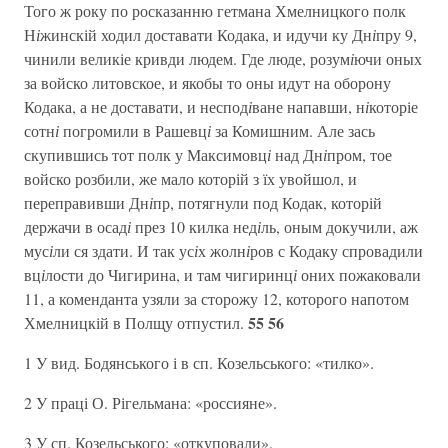
Того ж року по росказанню гетмана Хмелницкого полк
Н
і
жинскій ходил доставати Кодака, и идучи ку Дн
і
пру 9,
чинили великіе кривди людем. Где люде, розум
і
ючи оных
за войско литовское, и якобы то оны идут на оборону
Кодака, а не доставати, и неспод
і
ване напавши, н
і
которіе
сотн
і
погромили в Рашевц
і
за Комишним. Але зась
скупившись тот полк у Максимовц
і
над Дн
і
пром, тое
войско розбили, же мало которій з їх увойшол, и
переправивши Дн
і
пр, потягнули под Кодак, которій
держачи в осад
і
през 10 килка нед
і
ль, оным докучили, аж
мус
і
ли ся здати. И так ус
і
х жолн
і
ров с Кодаку спровадили
вц
і
лости до Чигирина, и там чигиринц
і
оних пожаковали
11, а коменданта узяли за сторожу 12, которого напотом
55 56
Хмелницкій в Полщу отпустил.
1 У вид. Бодянського і в сп. Козельського: «тилко».
2 У праці О. Рігельмана: «россияне».
3 У сп. Козельського: «откуповали».