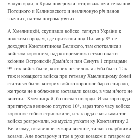
малую орди, в Крим повернули, отпроважаючи гетманов
Потоцкого и Калиновского и незличоную р
і
ч панов
значних, на том погром
і
узятих.
А Хмелницкій, скупивши войско, тягнул з України к
полским городам, где притягши под Пилявц
і
8* не
доходячи Константинова Великого, там споткалися з
войском коронним, над которимиюж гетман овал и
ксіонже Острожскій Дом
і
н
і
к и пан Сенута 1 справцами
9* тих войск были, которих незличоная л
і
чба была. Так
тиж и козацкого войска при гетману Хмелницкому болей
ста тисяч было, которих войско коронное барзо спирало,
же троха не в облеженю зоставали козаки, в чом н
і
чого не
вонтпил Хмелницкій, бо послал по орди. И якскоро орда
притягнула великою потугою 10*, зараз того часу войско
коронное собою стривожили, и так орда с козаками тое
войско розгромили, же мус
і
ло ут
і
кати ку Константину 2
Великому, оставивши тяжари военніе, тилко з скарбними
возами. Але постарому и тое в руки козаком и татаром ся