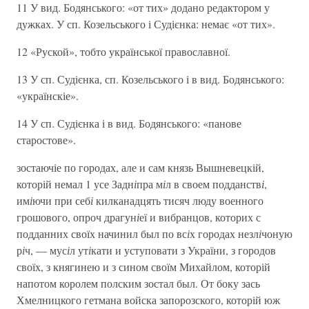
11 У вид. Бодянського: «от тих» додано редактором у
дужках. У сп. Козельського і Судієнка: немає «от тих».
12 «Руской», тобто української православної.
13 У сп. Судієнка, сп. Козельського і в вид. Бодянського:
«українскіе».
14 У сп. Судієнка і в вид. Бодянського: «панове
старостове».
зостаючіе по городах, але и сам князь Вышневецкій,
которій немал 1 усе Задн
і
пра м
і
л в своем подданств
і
,
им
і
ючи при себ
і
килканадцять тисяч люду военного
грошового, опроч драгун
і
еї и вибранцов, которих с
подданних своїх начинил был по вс
і
х городах незл
і
чоную
р
і
ч, — мус
і
л ут
і
кати и уступовати з України, з городов
своїх, з княгинею и з сином своїм Михайлом, которій
напотом королем полским зостал был. От боку зась
Хмелницкого гетмана войска запорозского, которій юж