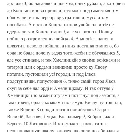
достало 3, бо наганяючи шляхом, оных рубали, а которіе и
до Константинова пришли, там мост под самим м
і
стом
обломали, и так переправу утративши, мус
і
ли там
погибати. А и хто в Константинов увойшол, и тіе не
одержалися в Константанов
і
, але усе розно в Полщу
пойшло розгромленное войско 4. А многіе з панов и
шляхти в неволю пойшли, а иних постинано много, бо
орда не брала полону задля того, жеби не обтяжалися 5,
але усе стинали, и так Хмелницкій з своїми войсками и
татарми или с ордами великими просто ку Лвову
потягли, пустошили ус
і
городи, и под Ілвов
подступивши, попустошил 6, тилко самій город Лвов
окуп за себе дал орді и Хмелницкому. И так оттуля 7
Хмелницкій зо вс
і
ми потугами потягнул под Замостя, а
там стоячи, орда с козаками по самую Вислу пустошили,
также Волинь 8 городи значнії повиймали: Острог
Великій, Заславя, Луцко, Володимер 9, Кобрин, аж и
Берестя 10 Литовское. И хто может зраховати так
неошацованную шкоду в людех, що орди позабирали, а