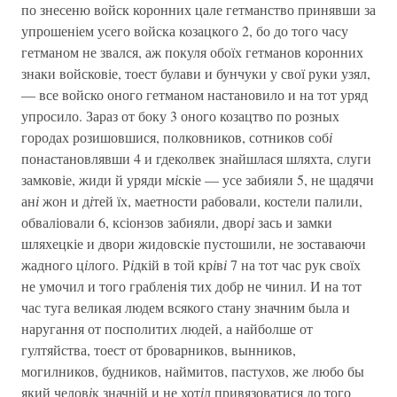
по знесеню войск коронних цале гетманство принявши за
упрошеніем усего войска козацкого 2, бо до того часу
гетманом не звался, аж покуля обоїх гетманов коронних
знаки войсковіе, тоест булави и бунчуки у свої руки узял,
— все войско оного гетманом настановило и на тот уряд
упросило. Зараз от боку 3 оного козацтво по розных
городах розишовшися, полковников, сотников соб
і
понастановлявши 4 и гдеколвек знайшлася шляхта, слуги
замковіе, жиди й уряди м
і
скіе — усе забияли 5, не щадячи
ан
і
жон и д
і
тей їх, маетности рабовали, костели палили,
обваліовали 6, ксіонзов забияли, двор
і
зась и замки
шляхецкіе и двори жидовскіе пустошили, не зоставаючи
жадного ц
і
лого. Р
і
дкій в той кр
і
в
і
7 на тот час рук своїх
не умочил и того грабленія тих добр не чинил. И на тот
час туга великая людем всякого стану значним была и
наругання от посполитих людей, а найболше от
гултяйства, тоест от броварников, вынников,
могилников, будников, наймитов, пастухов, же любо бы
який челов
і
к значній и не хот
і
л привязоватися до того