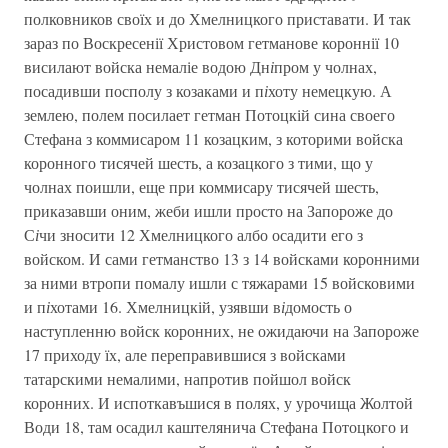
полковников своїх и до Хмелницкого приставати. И так
зараз по Воскресенії Христовом гетманове короннії 10
висилают войска немаліе водою Дн
і
пром у чолнах,
посадивши посполу з козаками и п
і
хоту немецкую. А
землею, полем посилает гетман Потоцкій сина своего
Стефана з коммисаром 11 козацким, з которими войска
коронного тисячей шесть, а козацкого з тими, що у
чолнах поишли, еще при коммисару тисячей шесть,
приказавши оним, жеби ишли просто на Запороже до
С
і
чи зносити 12 Хмелницкого албо осадити его з
войском. И сами гетманство 13 з 14 войсками коронними
за ними втропи помалу ишли с тяжарами 15 войсковими
и п
і
хотами 16. Хмелницкій, узявши в
і
домость о
наступленню войск коронних, не ожидаючи на Запороже
17 приходу їх, але переправившися з войсками
татарскими немалими, напротив пойшол войск
коронних. И испоткавъшися в полях, у урочища Жолтой
Води 18, там осадил каштелянича Стефана Потоцкого и