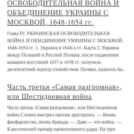
сумевших
КРИЗИС И ВОЙНА. ИТОГИ 1648
ГОДА
КРИЗИС И ВОЙНА. ИТОГИ 1648 ГОДА К концу XVI в.
все отчетливей стали проступать черты опасного
кризиса, охватившего с годами всю имперскую
организацию. Развивался он поэтапно, выводя из строя
важнейшие учреждения власти и ослабляя возможности
согласия на почве Аугсбургских
Тридцатилетняя война, 1618-1648
Тридцатилетняя война, 1618-1648 Тридцатилетняя война
в Германии, которая началась в Богемии и продлилась в
Европе целое поколение, имела одну специфическую
черту по сравнению со всеми прочими войнами. «Первой
скрипкой» в этой войне (через пару лет после ее начала)