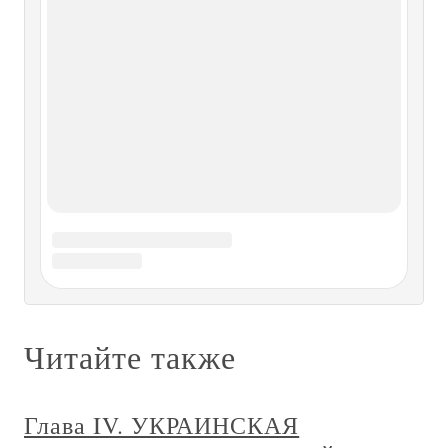
Самая необычная война
Самая необычная война Россия должна возвратить себе
место под солнцем, не стесняясь в средствах.
Парадоксально, но в этом нам способна помочь даже
наша мафиозность. Русские уже прославились как
беспредельщики. Эх, воровать – так миллион, любить –
так королеву. Либо быть
Глава 1 Самая-самая-самая древняя
цивилизация
Глава 1 Самая-самая-самая древняя цивилизация Эпоха, о
которой пойдет речь, отстоит от нас на многие и многие
тысячелетия. Сведения о том времени дошли до нас
благодаря каторжной подчас работе археологов,
раскопавших древние города, и труду дешифровщиков,