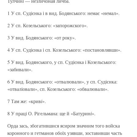
Тулчин
і
— незличоная личба.
1 У сп. Судієнка і в вид. Бодянського: немає «немал».
2 У сп. Козельського: «запорожского».
3 У вид. Бодянського: «от року».
4 У сп. Судієнка і сп. Козельського: «постановлявши».
5 У вид. Бодянського, у сп. Судієнка і Козельського:
«забивали».
6 У вид. Бодянського: «отвалювали», у сп. Судієнка:
«отваліовали», сп. Козельського: «обвалювали».
7 Там же: «крив
і
».
8 У праці О. Рігельмана: ще й «Батурин
і
».
Орда зась, збогатившися ясиром значним того войска
коронного и гетманов обоїх узявши, зоставивши часть