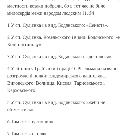
маетности козаки побрали, бо в тот час не било
54
милосердія межи народом людским 11.
1 У сп. Судієнка і в вид. Бодянського: «Сенюта».
2 У сп. Судієнка, Козельського і в вид. Бодянського: «к
Константинову».
3 У сп. Судієнка і в вид. Бодянського: «досталося».
4 У літопису Граб’янки і праці О. Рігельмана названо
розгромлені полки: сандомирського каштеляна,
Виговського, Волинця, Киселя, Тарновського і
Карховського.
5 У сп. Судієнка і в вид. Бодянського: «жеби не
обтяжатись».
6 Там же: «пустошил».
7 Там же: «оттоля».