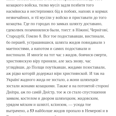
козацкого войска, тилко мус
і
л задля позбитя того
насм
і
виска и нестерпимих б
і
д в побоях, напоях и кормах
незвичайних, и тії мус
і
ли у войско и приставати до того
козацтва. Где по городах по замках шляхту доставано,
гдеколвек позачинялися были, тоест: в Н
і
жин
і
, Черн
і
гов
і
,
Стародуб
і
, Гомлю 8. Все тое подостававши, вистинали,
бо першей, устрашившися, шляхта жидов повидавали з
маетностями, а напотом и самих подоставали и
вистинали. И многіе на тот час з жидов, боячися смерти,
християнскую в
і
ру приняли, але зась знову, час
угляд
і
вши, до Полщи поут
і
кавши, жидами позоставали,
аж р
і
дко которій додержал в
і
ри християнской. И так на
Україн
і
жадного жида не зостало, а жони шляхецкіе
зостали жонами козацкими. Также и на потомтой сторон
і
Дн
і
пра, аж по самій Дн
і
стр, тое ж ся стало спустошення
замком, костелом и двором шляхецким, жидовским,
урядом м
і
ским и шляхт
і
, ксіонзом, — усюда тое
53
вытрачено, а
найболше жидов пропало в Немерові и в