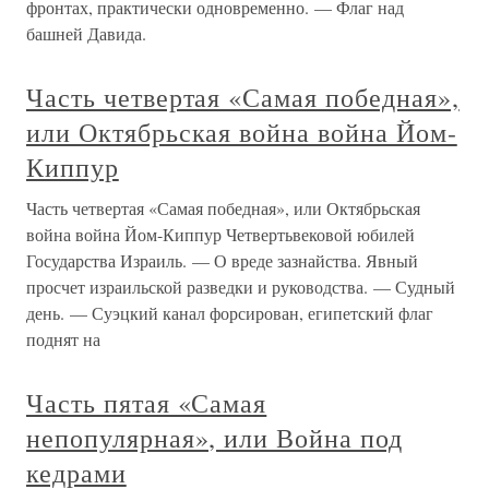
были не
1618–1648 Тридцатилетняя война
1618–1648 Тридцатилетняя война Это была первая
общеевропейская война, она коснулась всех стран
Европы, кроме Швейцарии. В ней, с одной стороны,
протестантские страны столкнулись с католическими, а с
другой – коалиция стран во главе с Францией выступила
против гегемонии
19. ТРИДЦАТИЛЕТНЯЯ ВОЙНА
19 (1618–1648 ГГ.)
19. ТРИДЦАТИЛЕТНЯЯ ВОЙНА 19 (1618–1648 ГГ.)
Тридцатилетняя война (1618–1648 гг.) – это серия
военных столкновений, главным образом в Германии, в
результате которых противоречия между католиками и