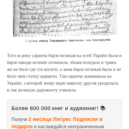
Того ж року саранча барзо великая на усей Україн
і
была и
барзо шкоди великіе починила, збожя позедала и трави,
же не било где ста косити, а зима барзо великая была и не
било чим статку кормити. Тая саранча зазимовала на
Україн
і
, з которой знову икри навесну другая уродилася,
и так великую дорожнету учинила.
Более 800 000 книг и аудиокниг! 📚
2 месяца Литрес Подписки в
Получи
подарок
и наслаждайся неограниченным