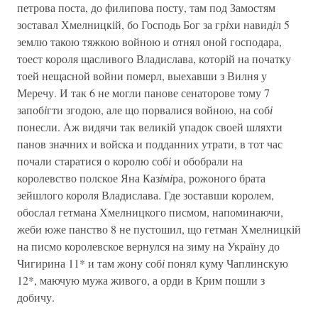
петрова поста, до филипова посту, там под Замостям
зоставал Хмелницкій, бо Господь Бог за гр
і
хи навид
і
л 5
землю такою тяжкою войною и отнял оной господара,
тоест короля щасливого Владислава, которій на початку
тоей нещасной войни померл, выехавши з Вилня у
Меречу. И так 6 не могли панове сенаторове тому 7
запоб
і
гти згодою, але що порвалися войною, на соб
і
понесли. Аж видячи так великій упадок своей шляхти
панов значних и войска и подданних утрати, в тот час
почали старатися о королю соб
і
и обобрали на
королевство полское Яна Каз
і
м
і
ра, рожоного брата
зейшлого короля Владислава. Где зоставши королем,
обослал гетмана Хмелницкого писмом, напоминаючи,
жеби юже панство 8 не пустошил, що гетман Хмелницкій
на писмо королевское вернулся на зиму на Україну до
Чигирина 11* и там жону соб
і
понял куму Чаплинскую
12*, маючую мужа живого, а орди в Крим пошли з
добичу.