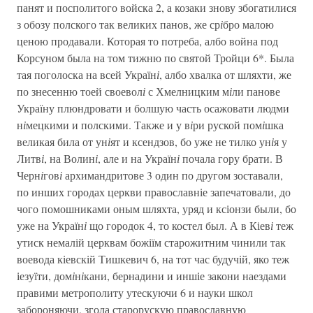
панят и посполитого войска 2, а козаки знову збогатилися
з обозу полского так великих панов, же ср
і
бро малою
ценою продавали. Которая то потреба, албо война под
Корсуном была на том тижню по святой Тройци 6*. Была
тая поголоска на всей Україн
і
, албо хвалка от шляхти, же
по знесенню тоей своевол
і
с Хмелницким м
і
ли панове
Україну плюндровати и болшую часть осажовати людми
н
і
мецкими и полскими. Также и у в
і
ри руской пом
і
шка
великая била от ун
і
ят и ксендзов, бо уже не тилко ун
і
я у
Литв
і
, на Волин
і
, але и на Україн
і
почала гору брати. В
Черн
і
гов
і
архимандритове 3 один по другом зоставали,
по инших городах церкви православніе запечатовали, до
чого помошниками оным шляхта, уряд и ксіонзи были, бо
уже на Україн
і
що городок 4, то костел был. А в Кіев
і
теж
утиск немалій церквам божіїм старожитним чинили так
воевода кіевскій Тишкевич 6, на тот час будучій, яко теж
іезуїти, дом
і
н
і
кани, бернадини и иншіе закони наездами
правими метрополиту утескуючи 6 и науки школ
забороняючи, згола старорускую православную