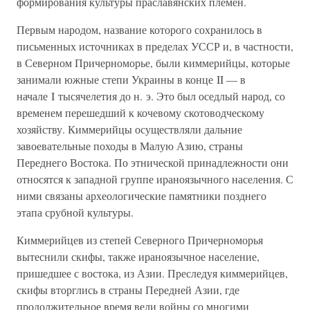
формирования культуры праславянских племен.
Первым народом, название которого сохранилось в
письменных источниках в пределах УССР и, в частности,
в Северном Причерноморье, были киммерийцы, которые
занимали южные степи Украины в конце II — в
начале I тысячелетия до н. э. Это был оседлый народ, со
временем перешедший к кочевому скотоводческому
хозяйству. Киммерийцы осуществляли дальние
завоевательные походы в Малую Азию, страны
Переднего Востока. По этнической принадлежности они
относятся к западной группе ираноязычного населения. С
ними связаны археологические памятники позднего
этапа срубной культуры.
Киммерийцев из степей Северного Причерноморья
вытеснили скифы, также ираноязычное население,
пришедшее с востока, из Азии. Преследуя киммерийцев,
скифы вторглись в страны Передней Азии, где
продолжительное время вели войны со многими