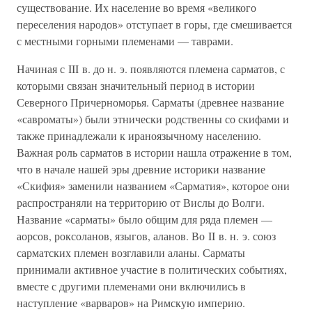
существование. Их население во время «великого
переселения народов» отступает в горы, где смешивается
с местными горными племенами — таврами.
Начиная с III в. до н. э. появляются племена сарматов, с
которыми связан значительный период в истории
Северного Причерноморья. Сарматы (древнее название
«савроматы») были этнически родственны со скифами и
также принадлежали к ираноязычному населению.
Важная роль сарматов в истории нашла отражение в том,
что в начале нашей эры древние историки название
«Скифия» заменили названием «Сарматия», которое они
распространяли на территорию от Вислы до Волги.
Название «сарматы» было общим для ряда племен —
аорсов, роксоланов, языгов, аланов. Во II в. н. э. союз
сарматских племен возглавили аланы. Сарматы
принимали активное участие в политических событиях,
вместе с другими племенами они включились в
наступление «варваров» на Римскую империю.