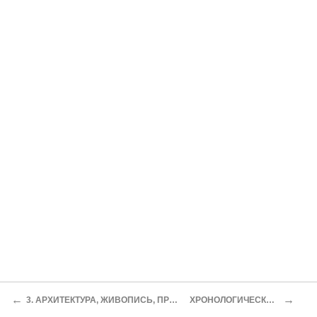
←
→
3. АРХИТЕКТУРА, ЖИВОПИСЬ, ПРИКЛАДНОЕ ИСКУССТВО
ХРОНОЛОГИЧЕСКИЙ УКАЗАТЕЛЬ