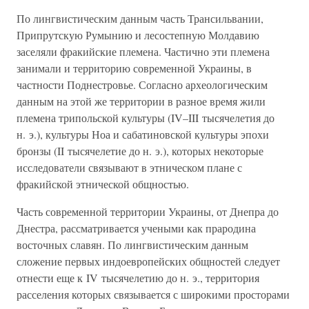
По лингвистическим данным часть Трансильвании,
Припрутскую Румынию и лесостепную Молдавию
заселяли фракийские племена. Частично эти племена
занимали и территорию современной Украины, в
частности Поднестровье. Согласно археологическим
данным на этой же территории в разное время жили
племена трипольской культуры (IV–III тысячелетия до
н. э.), культуры Ноа и сабатиновской культуры эпохи
бронзы (II тысячелетие до н. э.), которых некоторые
исследователи связывают в этническом плане с
фракийской этнической общностью.
Часть современной территории Украины, от Днепра до
Днестра, рассматривается учеными как прародина
восточных славян. По лингвистическим данным
сложение первых индоевропейских общностей следует
отнести еще к IV тысячелетию до н. э., территория
расселения которых связывается с широкими просторами