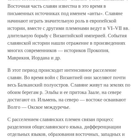
Восточная часть славян известна в это время в
письменных источниках под именем «анты». Славяне
начинают играть значительную роль в европейской
истории, вместе с другими племенами ведут в VI–VII вв.
длительную борьбу с Византийской империей. События
славянской истории нашли отражение в произведениях
многих современников — историков Прокопия,
Маврикия, Иордана и др.
В этот период происходит интенсивное расселение
славян. Во время войн с Византией они заселяют почти
весь Балканский полуостров. Славяне живут на землях по
обоим берегам р. Эльбы и ее притока Заале, на севере
достигают оз. Ильмень, на северо — востоке осваивают
Волго — Окское междуречье.
С расселением славянских племен связан процесс
разделения общеславянского языка, дифференциации
отдельных языков, образования восточных, западных и