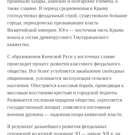
проникали хазары, аланские и болгарские племена, а
также славяне. В период средневековья в Крыму
господствовал феодальный строй, существовали большие
города, периодически признававшие власть
Византийской империи. Юго — восточная часть Крыма
вошла в состав древнерусского Тмутараканского
княжества.
С образованием Киевской Руси у восточных славян
происходит процесс развития классового феодального
общества. Все более углубляется закабаление свободных
общинников, усиливается эксплуатация сельского
населения. Обостряется классовая борьба, приводящая к
массовым восстаниям крестьян и городской бедноты.
Развивается сословная иерархия общества, укрепляется
государственный аппарат, появляется постоянная
военная дружина — надежная опора княжеской власти.
В результате дальнейшего развития феодальных
отношений во второй половине XI — начале XII в. на