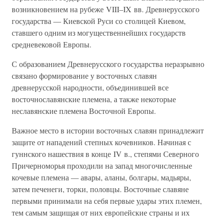
возникновением на рубеже VIII–IX вв. Древнерусского
государства — Киевской Руси со столицей Киевом,
ставшего одним из могущественнейших государств
средневековой Европы.
С образованием Древнерусского государства неразрывно
связано формирование у восточных славян
древнерусской народности, объединившей все
восточнославянские племена, а также некоторые
неславянские племена Восточной Европы.
Важное место в истории восточных славян принадлежит
защите от нападений степных кочевников. Начиная с
гуннского нашествия в конце IV в., степями Северного
Причерноморья проходили на запад многочисленные
кочевые племена — авары, аланы, болгары, мадьяры,
затем печенеги, торки, половцы. Восточные славяне
первыми принимали на себя первые удары этих племен,
тем самым защищая от них европейские страны и их