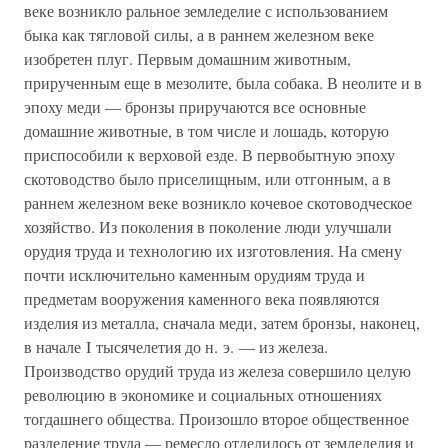
веке возникло ральное земледелие с использованием
быка как тягловой силы, а в раннем железном веке
изобретен плуг. Первым домашним животным,
прирученным еще в мезолите, была собака. В неолите и в
эпоху меди — бронзы приручаются все основные
домашние животные, в том числе и лошадь, которую
приспособили к верховой езде. В первобытную эпоху
скотоводство было приселищным, или отгонным, а в
раннем железном веке возникло кочевое скотоводческое
хозяйство. Из поколения в поколение люди улучшали
орудия труда и технологию их изготовления. На смену
почти исключительно каменным орудиям труда и
предметам вооружения каменного века появляются
изделия из металла, сначала меди, затем бронзы, наконец,
в начале I тысячелетия до н. э. — из железа.
Производство орудий труда из железа совершило целую
революцию в экономике и социальных отношениях
тогдашнего общества. Произошло второе общественное
разделение труда — ремесло отделилось от земледелия и