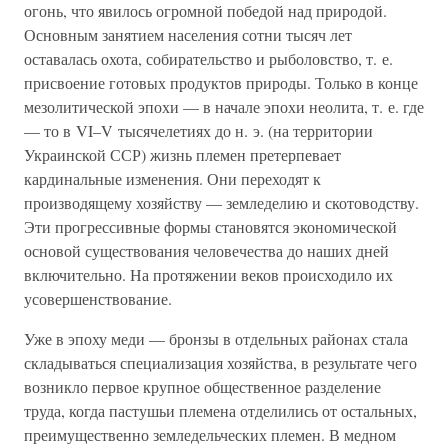
огонь, что явилось огромной победой над природой.
Основным занятием населения сотни тысяч лет
оставалась охота, собирательство и рыболовство, т. е.
присвоение готовых продуктов природы. Только в конце
мезолитической эпохи — в начале эпохи неолита, т. е. где
— то в VI–V тысячелетиях до н. э. (на территории
Украинской ССР) жизнь племен претерпевает
кардинальные изменения. Они переходят к
производящему хозяйству — земледелию и скотоводству.
Эти прогрессивные формы становятся экономической
основой существования человечества до наших дней
включительно. На протяжении веков происходило их
усовершенствование.
Уже в эпоху меди — бронзы в отдельных районах стала
складываться специализация хозяйства, в результате чего
возникло первое крупное общественное разделение
труда, когда пастушьи племена отделились от остальных,
преимущественно земледельческих племен. В медном