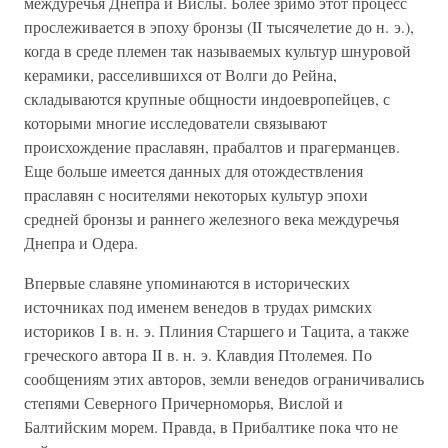
междуречья Днепра и Вислы. Более зримо этот процесс
прослеживается в эпоху бронзы (II тысячелетие до н. э.),
когда в среде племен так называемых культур шнуровой
керамики, расселившихся от Волги до Рейна,
складываются крупные общности индоевропейцев, с
которыми многие исследователи связывают
происхождение праславян, прабалтов и прагерманцев.
Еще больше имеется данных для отождествления
праславян с носителями некоторых культур эпохи
средней бронзы и раннего железного века междуречья
Днепра и Одера.
Впервые славяне упоминаются в исторических
источниках под именем венедов в трудах римских
историков I в. н. э. Плиния Старшего и Тацита, а также
греческого автора II в. н. э. Клавдия Птолемея. По
сообщениям этих авторов, земли венедов ограничивались
степями Северного Причерноморья, Вислой и
Балтийским морем. Правда, в Прибалтике пока что не