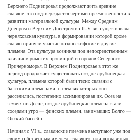
Верхнего Поднепровья продолжают жить древние
славяне, что подтверждается чертами преемственности в
развитии материальной культуры. Между Средним
Днепром и Верхним Днестром во II–V вв. существовала
черняховская культура, в формировании которой кроме
славян приняли участие позднескифские и другие
племена. Эта культура возникла под непосредственным
влиянием римских провинций и городов Северного
Причерноморья. В Верхнем Поднепровье в этот же
период продолжает существовать позднезарубинецкая
культура, племена которой были тесно связаны с
балтскими племенами, на землях которых они
расселились, постепенно ассимилировав их. Осев на
землях по Десне, позднезарубинецкие племена стали
соседями угро — финских племен, занимавших Волго —
Окский бассейн.
Начиная с VI в., славянские племена выступают уже под
своим собственным именем «славяне», или «склавины».