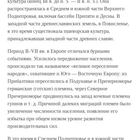
культура (конец III в. до н. э. — II в. н. э.). Она
распространялась в Среднем и южной части Верхнего
Поднепровья, включая бассейн Припяти и Десны. В
западной части древнеславянских земель, в Повисленье,
в это время существовала пшеворская культура,
принадлежавшая западной части древних славян.
Период II–VII вв. в Европе отличался бурными
событиями. Усилилось передвижение населения,
происходило так называемое «великое переселение
народов», охватившее и Юго — Восточную Европу: из
Прибалтики переселились в Подунавье и Причерноморье
германские (готские) племена, через Северное
Причерноморье продвинулись на запад кочевые племена
гуннов и т. д. Причиной далеких миграций племен было
увеличение численности населения, появление его
избытка при общем низком уровне развития
производительных сил.
В это время в Среднем Поднепровье и в южной части