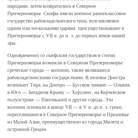
народами, затем возвратились в Северное
Причерноморье. Скифы имели военное раннеклассовое
государство рабовладельческого типа, возглавляемое
одним или несколькими царями, просуществовавшее в
Причерноморье с VII в. до н. э. до первых веков нашей
эры.
Одновременно со скифским государством в степях
Причерноморья возникли в Северном Причерноморье
греческие города — колонии, также являвшиеся
рабовладельческими государствами. В низовье Днестра
возникает Тира, на Днепро — Бугском лимане — Ольвия,
в Юго — Западном Крыму — Херсонес, на Керченском
полуострове — Пантикапей и другие города. Эти
колонии основали в конце VII — в V в. до н. э. греки,
переселившиеся в Северное Причерноморье и Приазовье
из Малой Азии, преимущественно из города Милета и
островной Греции.