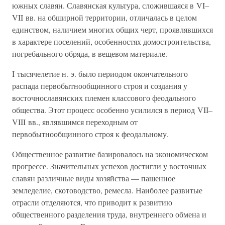
южных славян. Славянская культура, сложившаяся в VI–
VII вв. на обширной территории, отличалась в целом
единством, наличием многих общих черт, проявлявшихся
в характере поселений, особенностях домостроительства,
погребального обряда, в вещевом материале.
I тысячелетие н. э. было периодом окончательного
распада первобытнообщинного строя и создания у
восточнославянских племен классового феодального
общества. Этот процесс особенно усилился в период VII–
VIII вв., являвшимся переходным от
первобытнообщинного строя к феодальному.
Общественное развитие базировалось на экономическом
прогрессе. Значительных успехов достигли у восточных
славян различные виды хозяйства — пашенное
земледелие, скотоводство, ремесла. Наиболее развитые
отрасли отделяются, что приводит к развитию
общественного разделения труда, внутреннего обмена и