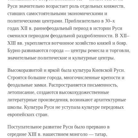
Руси значительно возрастает роль отдельных княжеств,
ставших самостоятельными экономическими и
политическими центрами. Приблизительно в 30–х
годах XII в. раннефеодальный период в истории Руси
сменился периодом феодальной раздробленности. В XII–
XIII вв. укрепляется вотчинное хозяйство князей и бояр.
Бурно развиваются города — центры ремесла и торговли,
значительные политические и культурные центры.
Высокоразвитой и яркой была культура Киевской Руси.
Строятся большие города, многочисленные крепости и
феодальные замки. Распространяется письменность,
летописание, создаются высокохудожественные
литературные произведения, возникают архитектурные
школы. Культура Руси не уступала культуре передовых
европейских стран.
Поступательное развитие Руси было прервано в
середине XIII в. нашествием монголо — татар,