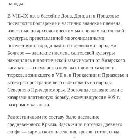
народы.
В VIII–IX вв. в бассейне Дона, Донца и в Приазовье
поселяются болгарские и частично аланские племена,
известные по археологическим материалам салтовской
культуры, представленной многочисленными
поселениями, городищами и отдельными городами.
Болгаро — аланские племена салтовской культуры
находились в политической зависимости от Хазарского
каганата — государства кочевых племен хазаров и
тюрков, возникшего в VII в. в Прикаспии и Приазовье и
затем распространившего свою власть на народы
Северного Причерноморья. Восточные славяне вели с
хазарами длительную борьбу, окончившуюся в 905 г.
разгромом каганата.
Разноэтничным по составу было население
средневекового Крыма. Здесь жили потомки древнего
скифо — сарматского населения, греков, готов, сюда