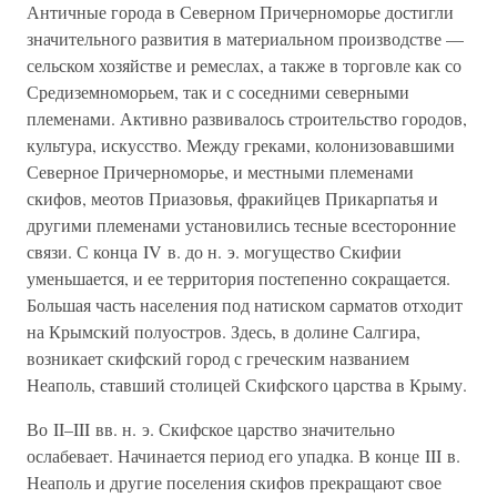
Античные города в Северном Причерноморье достигли
значительного развития в материальном производстве —
сельском хозяйстве и ремеслах, а также в торговле как со
Средиземноморьем, так и с соседними северными
племенами. Активно развивалось строительство городов,
культура, искусство. Между греками, колонизовавшими
Северное Причерноморье, и местными племенами
скифов, меотов Приазовья, фракийцев Прикарпатья и
другими племенами установились тесные всесторонние
связи. С конца IV в. до н. э. могущество Скифии
уменьшается, и ее территория постепенно сокращается.
Большая часть населения под натиском сарматов отходит
на Крымский полуостров. Здесь, в долине Салгира,
возникает скифский город с греческим названием
Неаполь, ставший столицей Скифского царства в Крыму.
Во II–III вв. н. э. Скифское царство значительно
ослабевает. Начинается период его упадка. В конце III в.
Неаполь и другие поселения скифов прекращают свое