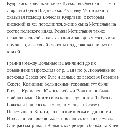
Кудрявого, а великий князь Всеволод Ольгович — его
старшего брата Владислава. Изяславу Мстиславичу
оказывал помощь Болеслав Кудрявый, с которым
киевский князь породнился, женив сына Мстислава на
сестре польского князя. Роман Мстиславич также
неоднократно обращался к своим западным соседям за
помощью, а со своей стороны поддерживал польских
князей.
Граница между Волынью и Галичиной до их
объединения Проходила от р. Сана по р. Любачевке до
верховья Северного Буга и дальше до верховья Горыни и
Серета. Крайними волынскими городами тут были
Броды, Кременец. Южные рубежи Волыни не были
стабильными. Они то опускались до линии Любачева,
Божска и Плиснеска, то поднимались к Белзу и
Перемышлю. Кстати, волынские князья из династии
Изяславичей вообще мало заботились об этих землях.
Они рассматривали Волынь как резерв в борьбе за Киев,