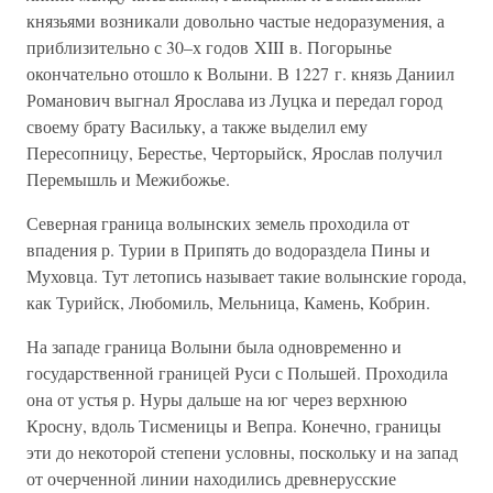
князьями возникали довольно частые недоразумения, а
приблизительно с 30–х годов XIII в. Погорынье
окончательно отошло к Волыни. В 1227 г. князь Даниил
Романович выгнал Ярослава из Луцка и передал город
своему брату Васильку, а также выделил ему
Пересопницу, Берестье, Черторыйск, Ярослав получил
Перемышль и Межибожье.
Северная граница волынских земель проходила от
впадения р. Турии в Припять до водораздела Пины и
Муховца. Тут летопись называет такие волынские города,
как Турийск, Любомиль, Мельница, Камень, Кобрин.
На западе граница Волыни была одновременно и
государственной границей Руси с Польшей. Проходила
она от устья р. Нуры дальше на юг через верхнюю
Кросну, вдоль Тисменицы и Вепра. Конечно, границы
эти до некоторой степени условны, поскольку и на запад
от очерченной линии находились древнерусские