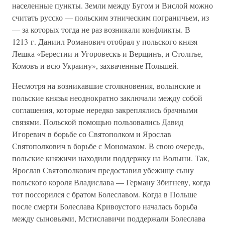
населенные пункты. Земли между Бугом и Вислой можно
считать русско — польским этническим пограничьем, из
— за которых тогда не раз возникали конфликты. В
1213 г. Даниил Романович отобрал у польского князя
Лешка «Берестии и Угоровескъ и Верщинъ, и Столпъе,
Комовъ и всю Украину», захваченные Польшей.
Несмотря на возникавшие столкновения, волынские и
польские князья неоднократно заключали между собой
соглашения, которые нередко закреплялись брачными
связями. Польской помощью пользовались Давид
Игоревич в борьбе со Святополком и Ярослав
Святополкович в борьбе с Мономахом. В свою очередь,
польские княжичи находили поддержку на Волыни. Так,
Ярослав Святополкович предоставил убежище сыну
польского короля Владислава — Герману Збигневу, когда
тот поссорился с братом Болеславом. Когда в Польше
после смерти Болеслава Кривоустого началась борьба
между сыновьями, Мстиславичи поддержали Болеслава