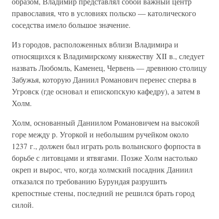
образом, Владимир представлял собой важный центр
православия, что в условиях польско — католического
соседства имело большое значение.
Из городов, расположенных вблизи Владимира и
относящихся к Владимирскому княжеству XII в., следует
назвать Любомль, Каменец, Червень — древнюю столицу
Забужья, которую Даниил Романович перенес сперва в
Угровск (где основал и епископскую кафедру), а затем в
Холм.
Холм, основанный Даниилом Романовичем на высокой
горе между р. Угоркой и небольшим ручейком около
1237 г., должен был играть роль волынского форпоста в
борьбе с литовцами и ятвягами. Позже Холм настолько
окреп и вырос, что, когда холмский посадник Даниил
отказался по требованию Бурундая разрушить
крепостные стены, последний не решился брать город
силой.