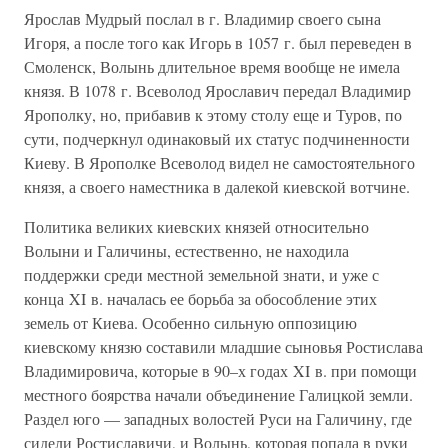
Ярослав Мудрый послал в г. Владимир своего сына
Игоря, а после того как Игорь в 1057 г. был переведен в
Смоленск, Волынь длительное время вообще не имела
князя. В 1078 г. Всеволод Ярославич передал Владимир
Ярополку, но, прибавив к этому столу еще и Туров, по
сути, подчеркнул одинаковый их статус подчиненности
Киеву. В Ярополке Всеволод видел не самостоятельного
князя, а своего наместника в далекой киевской вотчине.
Политика великих киевских князей относительно
Волыни и Галичины, естественно, не находила
поддержки среди местной земельной знати, и уже с
конца XI в. началась ее борьба за обособление этих
земель от Киева. Особенно сильную оппозицию
киевскому князю составили младшие сыновья Ростислава
Владимировича, которые в 90–х годах XI в. при помощи
местного боярства начали объединение Галицкой земли.
Раздел юго — западных волостей Руси на Галичину, где
сидели Ростиславичи, и Волынь, которая попала в руки