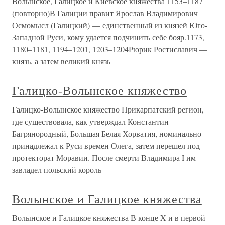
Волынское, Галицкое и Киевское княжества 1153–1187
(повторно)В Галиции правит Ярослав Владимирович
Осмомысл (Галицкий) — единственный из князей Юго-
Западной Руси, кому удается подчинить себе бояр.1173,
1180–1181, 1194–1201, 1203–1204Рюрик Ростиславич —
князь, а затем великий князь
Галицко-Волынское княжество
Галицко-Волынское княжество Прикарпатский регион,
где существовала, как утверждал Константин
Багрянородный, Большая Белая Хорватия, номинально
принадлежал к Руси времен Олега, затем перешел под
протекторат Моравии. После смерти Владимира I им
завладел польский король
Волынское и Галицкое княжества
Волынское и Галицкое княжества В конце X и в первой