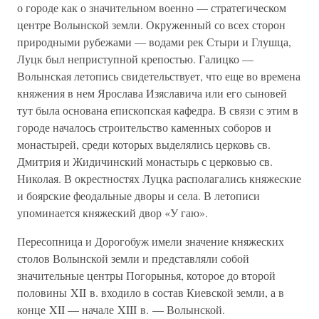
о городе как о значительном военно — стратегическом
центре Волынской земли. Окруженный со всех сторон
природными рубежами — водами рек Стыри и Глушца,
Луцк был неприступной крепостью. Галицко —
Волынская летопись свидетельствует, что еще во времена
княжения в нем Ярослава Изяславича или его сыновей
тут была основана епископская кафедра. В связи с этим в
городе началось строительство каменных соборов и
монастырей, среди которых выделялись церковь св.
Дмитрия и Жидичинский монастырь с церковью св.
Николая. В окрестностях Луцка располагались княжеские
и боярские феодальные дворы и села. В летописи
упоминается княжеский двор «У гаю».
Пересопница и Дорогобуж имели значение княжеских
столов Волынской земли и представляли собой
значительные центры Погорынья, которое до второй
половины XII в. входило в состав Киевской земли, а в
конце XII — начале XIII в. — Волынской.