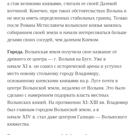
а став великими князьями, считали ее своей Далекой
вотчиной. Конечно, при таких обстоятельствах Волынь и
не могла иметь определенных стабильных границ. Только
после Романа Мстиславича волынские князья занялись
собиранием своей земли и начали интересоваться больше
делами своих соседей, чем далеким Киевом.
Города.
Волынская земля получила свое название от
древнего ее центра — г. Волыня на Буге. Уже в
начале XI в. он сошел с исторической арены и уступил
место новому стольному городу Владимиру,
основанному киевскими князьями на р. Луге почти в
центре Волынской земли, недалеко от Волыня. Это было
сделано с намерением подорвать власть местных
Волынских князей. На протяжении XI–XIII вв. Владимир
был главным городом Волынской земли, а в
начале XIV в. стал даже центром Галицко — Волынского
княжества.