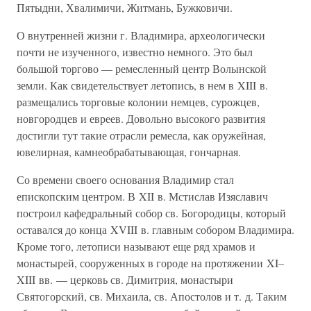
Пятыдни, Хвалимичи, Житмань, Бужковичи.
О внутренней жизни г. Владимира, археологически
почти не изученного, известно немного. Это был
большой торгово — ремесленный центр Волынской
земли. Как свидетельствует летопись, в нем в XIII в.
размещались торговые колонии немцев, сурожцев,
новгородцев и евреев. Довольно высокого развития
достигли тут такие отрасли ремесла, как оружейная,
ювелирная, камнеобрабатывающая, гончарная.
Со времени своего основания Владимир стал
епископским центром. В XII в. Мстислав Изяславич
построил кафедральный собор св. Богородицы, который
оставался до конца XVIII в. главным собором Владимира.
Кроме того, летописи называют еще ряд храмов и
монастырей, сооруженных в городе на протяжении XI–
XIII вв. — церковь св. Димитрия, монастыри
Святогорский, св. Михаила, св. Апостолов и т. д. Таким