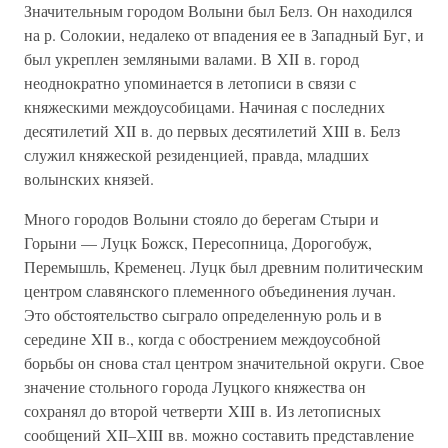
Значительным городом Волыни был Белз. Он находился
на р. Солокии, недалеко от впадения ее в Западный Буг, и
был укреплен земляными валами. В XII в. город
неоднократно упоминается в летописи в связи с
княжескими междоусобицами. Начиная с последних
десятилетий XII в. до первых десятилетий XIII в. Белз
служил княжеской резиденцией, правда, младших
волынских князей.
Много городов Волыни стояло до берегам Стыри и
Горыни — Луцк Божск, Пересопница, Дорогобуж,
Перемышль, Кременец. Луцк был древним политическим
центром славянского племенного объединения лучан.
Это обстоятельство сыграло определенную роль и в
середине XII в., когда с обострением междоусобной
борьбы он снова стал центром значительной округи. Свое
значение стольного города Луцкого княжества он
сохранял до второй четверти XIII в. Из летописных
сообщений XII–XIII вв. можно составить представление