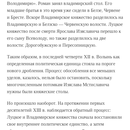
Володимирю». Роман занял владимирский стол. Его
младшие братья в это время уже сидели в Белзе, Червене
и Бресте. Вскоре Владимирское княжество разделилось на
Владимирскую и Белзско — Червенскую волости. Луцкое
княжество после смерти Ярослава Изяславича перешло к
его сыну Всеволоду, но также разделилось на две
волости: Дорогобужскую и Пересопницкую.
Таким образом, в последней четверти XII в. Волынь как
определенная политическая единица стояла на пороге
нового дробления. Процесс обособления все меньших
уделов, казалось, нельзя было остановить, поскольку
многочисленным потомкам Изяслава Мстиславича
нужны были княжеские столы.
Но произошло наоборот. На протяжении первых
десятилетий XIII в. наблюдается обратный процесс:
Луцкое и Владимирское княжества сначала восстановили
свое внутреннее политическое единство, а затем