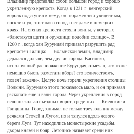
Владимир представлял собой большой город и хорошо
укрепленную крепость. Когда в 1231 г. венгерский
король подступил к нему, он, пораженный увиденным,
воскликнул, что такого города нет даже в немецких
краях. На стенах крепости стояли воины, у которых
«блистахуся щити и оружници подобии солнцю». В
1260 г., когда хан Бурундай приказал разрушить ряд
крепостей Галицко — Волынской земли, Владимир
держался дольше, чем другие города. Василько,
исполнявший распоряжение Бурундая, отмечал, что «зане
немощно бысть разметати вборз? его величествомъ,
повел? зажечи». Целую ночь горели укрепления столицы
Волыни. Бурундаю этого показалось мало, и он приказал
раскопать еще и валы города. Через укрепления в город
вело несколько въездных ворот, среди них — Киевские и
Гвидшины. Город занимал не только треугольник между
речками Сточей и Лугом, но и тянулся вдоль левого
берега Луга. Тут находились монастырские усадьбы,
дворы князей и бояр. Летопись называет среди них