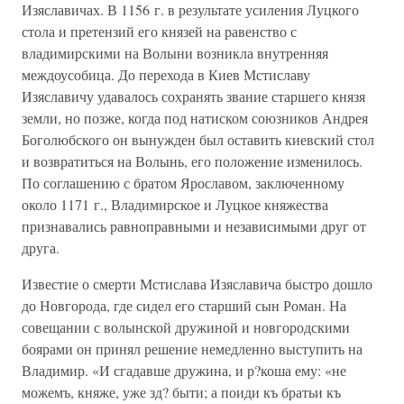
Изяславичах. В 1156 г. в результате усиления Луцкого
стола и претензий его князей на равенство с
владимирскими на Волыни возникла внутренняя
междоусобица. До перехода в Киев Мстиславу
Изяславичу удавалось сохранять звание старшего князя
земли, но позже, когда под натиском союзников Андрея
Боголюбского он вынужден был оставить киевский стол
и возвратиться на Волынь, его положение изменилось.
По соглашению с братом Ярославом, заключенному
около 1171 г., Владимирское и Луцкое княжества
признавались равноправными и независимыми друг от
друга.
Известие о смерти Мстислава Изяславича быстро дошло
до Новгорода, где сидел его старший сын Роман. На
совещании с волынской дружиной и новгородскими
боярами он принял решение немедленно выступить на
Владимир. «И сгадавше дружина, и р?коша ему: «не
можемъ, княже, уже зд? быти; а поиди къ братьи къ