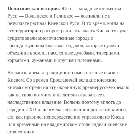
Политическая история.
Юго — западные княжества
Руси — Волынское и Галицкое — возникли не в
результате распада Киевской Руси. В то время, когда на
эту территорию распространилась власть Киева, тут уже
существовали многочисленные города с
господствующим классом феодалов, которые сумели
объединить земли, населенные дулебами, тиверцами,
хорватами, бужанами и другими племенами.
Волынская земля традиционно имела тесные связи с
Киевом. Со времен Ярославичей великие киевские
князья смотрели на эту окраинную древнерусскую землю
как на свою вотчину и не хотели отдавать ее в
наследственное владение. Волынь поэтому вплоть до
середины XII в. не имела собственной династии князей;
ею, как правило, непосредственно управляли из Киева
или временами на владимирском столе сидели киевские
ставленники.