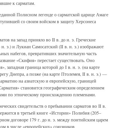
вшие к сарматам.
реданной Полисном легенде о сарматской царице Амаге
 выступившей со своим войском в защиту Херсонеса
ов на запад приняло во II в. до н. э. Греческие
н. э.) и Лукиан Самосатский (II в. н. э.) изображают
ьных набегов, превративших значительную часть
азвание «Скифия» перестает существовать. Оно
, западная граница которой до I в. н. э. (на карте
гу Днепра, а позже (на карте Птолемея, II в. н. э.) —
арматию на азиатскую и европейскую, границей
Сарматия» становится географическим определением
ными по этническому происхождению племенами.
ических свидетельств о пребывании сарматов во II в.
держится в третьей книге «Истории» Полибия (205–
мирном договоре 179 г. до н. э. между понтийским царем
ом в числе «европейских» союзников