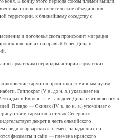
го коня. К концу этого периода союзы племен вышли
 военном отношении политические объединения,
ой территории, к ближайшему соседству с
населения и поголовья скота происходит миграция
 проникновение их на правый берег Дона и
ий.
раннесарматским) периодом истории сарматских
оникновение сарматов происходило мирным путем,
абеги. Гиппократ (V в. до н. э.) указывает на
еотиды» в Европе, т. е. западнее Дона, считавшегося в
ией. Псевдо — Скилак (IV в. до н. э.) упоминает о
присутствии сарматов в степях Северного
свидетельствует декрет в честь ольвийского
нем среди «варварских» племен, нападавших на
ются фисаматы и сайи — племена иранского