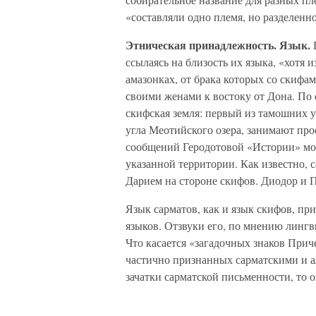
«составляли одно племя, но разделенн
Этническая принадлежность. Язык.
Г
ссылаясь на близость их языка, «хотя 
амазонках, от брака которых со скифа
своими женами к востоку от Дона. По 
скифская земля: первый из тамошних у
угла Меотийского озера, занимают прос
сообщений Геродотовой «Истории» мо
указанной территории. Как известно, 
Дарием на стороне скифов. Диодор и 
Язык сарматов, как и язык скифов, пр
языков. Отзвуки его, по мнению лингв
Что касается «загадочных знаков Приче
частично признанных сарматскими и а
зачатки сарматской письменности, то о