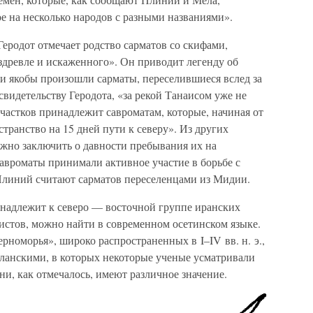
ое на несколько народов с разными названиями».
еродот отмечает родство сарматов со скифами,
издревле и искаженного». Он приводит легенду об
ми якобы произошли сарматы, переселившиеся вслед за
свидетельству Геродота, «за рекой Танаисом уже не
частков принадлежит савроматам, которые, начиная от
транство на 15 дней пути к северу». Из других
жно заключить о давности пребывания их на
савроматы принимали активное участие в борьбе с
Плиний считают сарматов переселенцами из Мидии.
инадлежит к северо — восточной группе иранских
истов, можно найти в современном осетинском языке.
рноморья», широко распространенных в I–IV вв. н. э.,
ланскими, в которых некоторые ученые усматривали
ни, как отмечалось, имеют различное значение.