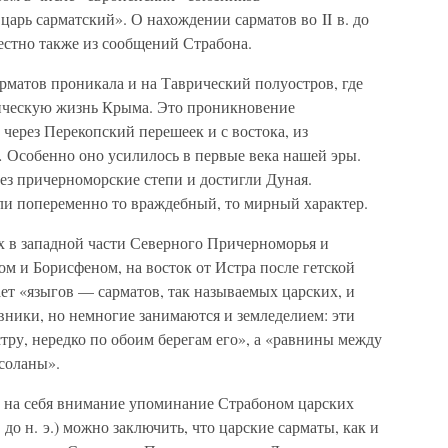
царь сарматский». О нахождении сарматов во II в. до
естно также из сообщений Страбона.
рматов проникала и на Таврический полуостров, где
тическую жизнь Крыма. Это проникновение
 через Перекопский перешеек и с востока, из
Особенно оно усилилось в первые века нашей эры.
ез причерноморские степи и достигли Дуная.
и попеременно то враждебный, то мирный характер.
 в западной части Северного Причерноморья и
м и Борисфеном, на восток от Истра после гетской
ет «языгов — сарматов, так называемых царских, и
вники, но немногие занимаются и земледелием: эти
стру, нередко по обоим берегам его», а «равнины между
соланы».
 на себя внимание упоминание Страбоном царских
 до н. э.) можно заключить, что царские сарматы, как и