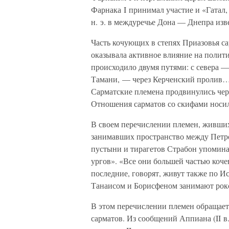
Фарнака I принимал участие и «Гатал, 
н. э. в междуречье Дона — Днепра изв
Часть кочующих в степях Приазовья са
оказывала активное влияние на поли
происходило двумя путями: с севера —
Тамани, — через Керченский пролив… 
Сарматские племена продвинулись чер
Отношения сарматов со скифами носил
В своем перечислении племен, живших
занимавших пространство между Петро
пустыни и тирагетов Страбон упомина
ургов». «Все они большей частью коче
последние, говорят, живут также по И
Танаисом и Борисфеном занимают рок
В этом перечислении племен обращает
сарматов. Из сообщений Аппиана (II в.