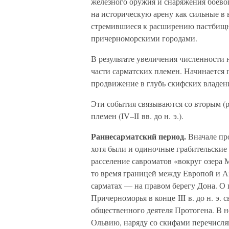
железного оружия и снаряжения боево
на историческую арену как сильные в
стремившиеся к расширению пастбищн
причерноморскими городами.
В результате увеличения численности 
части сарматских племен. Начинается
продвижение в глубь скифских владен
Эти события связываются со вторым (
племен (IV–II вв. до н. э.).
Раннесарматский период.
Вначале пр
хотя были и одиночные грабительские н
расселение савроматов «вокруг озера М
то время границей между Европой и Аз
сарматах — на правом берегу Дона. О 
Причерноморья в конце III в. до н. э. 
общественного деятеля Протогена. В 
Ольвию, наряду со скифами перечисля