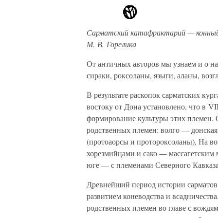
Сарматский катафрактарий — конный 
М. В. Горелика
От античных авторов мы узнаем и о на
сираки, роксоланы, языги, аланы, воз
В результате раскопок сарматских кур
востоку от Дона установлено, что в VI
формирование культуры этих племен.
родственных племен: волго — донская 
(протоаорсы и протороксоланы), На во
хорезмийцами и сако — массагетским 
юге — с племенами Северного Кавказа
Древнейший период истории сарматов, 
развитием коневодства и всадничества
родственных племен во главе с вождя