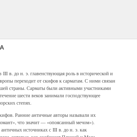
НА
III в. до н. э. главенствующая роль в исторической и
вропы переходит от скифов к сарматам. С ними связан
ашей страны. Сарматы были активными участниками
 течение шести веков занимали господствующее
орских степях.
кифов. Ранние античные авторы называли их
романт», что значит — «опоясанный мечом»).
нтичных источниках с III в. до н. э. как
емен, которые, как сообщают Плиний и Мела,