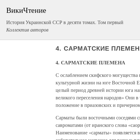
ВикиЧтение
История Украинской ССР в десяти томах. Том первый
Коллектив авторов
4. САРМАТСКИЕ ПЛЕМЕ
4. САРМАТСКИЕ ПЛЕМЕНА
С ослаблением скифского могущества в 
культурной жизни на юге Восточной Е
целый период древней истории юга н
великого переселения народов» Они в
положение в приазовских и причерном
Сарматы были восточными соседями с
савроматами (от иранского слова «сао
Наименование «сарматы» появляется в а
собирательное название для разных пл