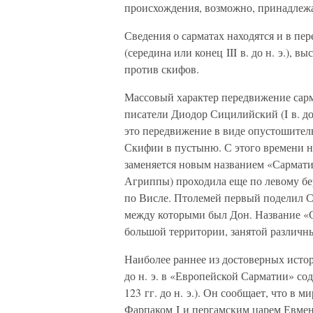
происхождения, возможно, принадлежа
Сведения о сарматах находятся и в пе
(середина или конец III в. до н. э.),
против скифов.
Массовый характер передвижение сармат
писатели Диодор Сицилийский (I в. до 
это передвижение в виде опустошител
Скифии в пустыню. С этого времени н
заменяется новым названием «Сарматия»
Агриппы) проходила еще по левому бере
по Висле. Птолемей первый поделил С
между которыми был Дон. Название «
большой территории, занятой различ
Наиболее раннее из достоверных истор
до н. э. в «Европейской Сарматии» со
123 гг. до н. э.). Он сообщает, что в 
Фарпаком I и пергамским царем Евмен