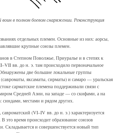
воин в полном боевом снаряжении. Реконструкция
званиях отдельных племен. Основные из них: аорсы,
главлявшие крупные союзы племен.
ганов в Степном Поволжье, Приуралье и в степях к
II–VII вв. до н. э. там происходило первоначальное
 Обнаружены две большие локальные группы
(савроматы, яксаматы, сирматы) и самаро — уральская
стоке сарматские племена поддерживали связи с
миром Средней Азии, на западе — со скифами, а на
: синдами, местами и рядом других.
савроматский (VI–IV вв. до н. э.) характеризуется
. В это время происходит образование союзов
ми. Складывается и совершенствуется новый тип